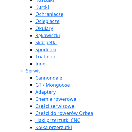
Koszulki
Kurtki
Ochraniacze
Ocieplacze
Okulary
Rękawiczki
Skarpetki
Spodenki
Triathlon
Inne
Serwis
Cannondale
GT / Mongoose
Adaptery
Chemia rowerowa
Części serwisowe
Części do rowerów Orbea
Haki przerzutki CNC
Kółka przerzutki