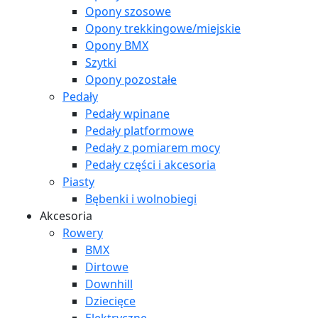
Opony szosowe
Opony trekkingowe/miejskie
Opony BMX
Szytki
Opony pozostałe
Pedały
Pedały wpinane
Pedały platformowe
Pedały z pomiarem mocy
Pedały części i akcesoria
Piasty
Bębenki i wolnobiegi
Akcesoria
Rowery
BMX
Dirtowe
Downhill
Dziecięce