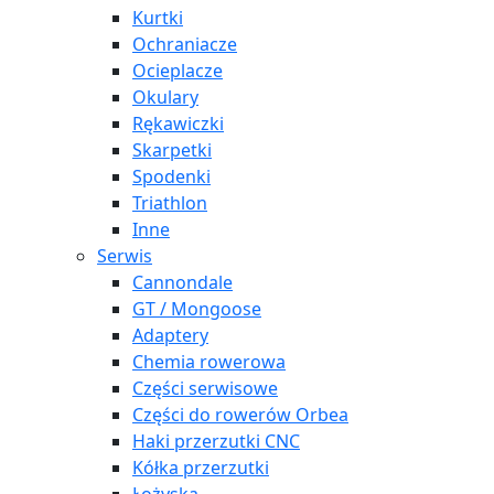
Kurtki
Ochraniacze
Ocieplacze
Okulary
Rękawiczki
Skarpetki
Spodenki
Triathlon
Inne
Serwis
Cannondale
GT / Mongoose
Adaptery
Chemia rowerowa
Części serwisowe
Części do rowerów Orbea
Haki przerzutki CNC
Kółka przerzutki