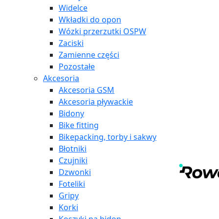
Widelce
Wkładki do opon
Wózki przerzutki OSPW
Zaciski
Zamienne części
Pozostałe
Akcesoria
Akcesoria GSM
Akcesoria pływackie
Bidony
Bike fitting
Bikepacking, torby i sakwy
Błotniki
Czujniki
Dzwonki
Foteliki
Gripy
Korki