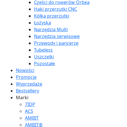
Części do rowerów Orbea
Haki przerzutki CNC
Kółka przerzutki
Łożyska
Narzędzia Multi
Narzędzia serwisowe
Przewody i pancerze
Tubeless
Uszczelki
Pozostałe
Nowości
Promocje
Wyprzedaże
Bestsellery
Marki
7IDP
ACS
AMBIT
AMBIT®