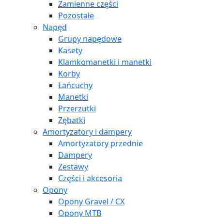
Zamienne części
Pozostałe
Napęd
Grupy napędowe
Kasety
Klamkomanetki i manetki
Korby
Łańcuchy
Manetki
Przerzutki
Zębatki
Amortyzatory i dampery
Amortyzatory przednie
Dampery
Zestawy
Części i akcesoria
Opony
Opony Gravel / CX
Opony MTB