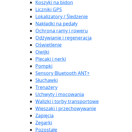
Koszyki na bidon
Liczniki GPS
Lokalizatory / Śledzenie
Nakładki na pedały
Ochrona ramy i roweru
Odżywianie i regeneracja
Oświetlenie
Owijki
Plecaki i nerki
Pompki
Sensory Bluetooth ANT+
Słuchawki
Trenażery
Uchwyty i mocowania
Walizki i torby transportowe
Wieszaki i przechowywanie
Zapięcia
Zegarki
Pozostałe