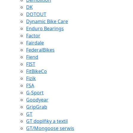
Demolition
DK
DOTOUT
Dynamic Bike Care
Enduro Bearings
Factor
Fairdale
FederalBikes
Fiend
FIST
FitBikeCo
Fizik
FSA
G-Sport
Goodyear
GripGrab
GT
GT doplňky a textil
GT/Mongoose serwis