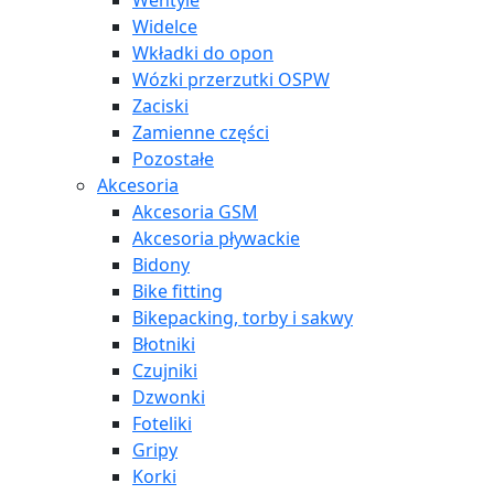
Wentyle
Widelce
Wkładki do opon
Wózki przerzutki OSPW
Zaciski
Zamienne części
Pozostałe
Akcesoria
Akcesoria GSM
Akcesoria pływackie
Bidony
Bike fitting
Bikepacking, torby i sakwy
Błotniki
Czujniki
Dzwonki
Foteliki
Gripy
Korki