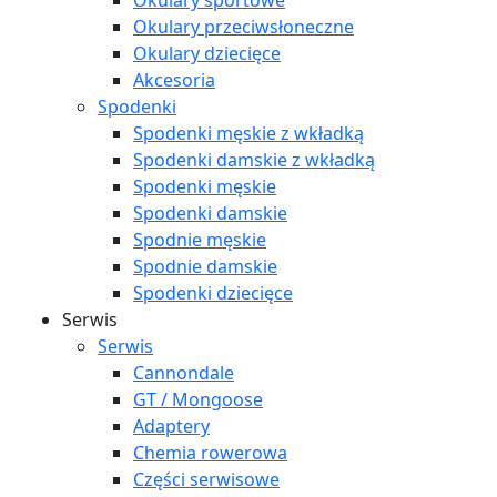
Okulary sportowe
Okulary przeciwsłoneczne
Okulary dziecięce
Akcesoria
Spodenki
Spodenki męskie z wkładką
Spodenki damskie z wkładką
Spodenki męskie
Spodenki damskie
Spodnie męskie
Spodnie damskie
Spodenki dziecięce
Serwis
Serwis
Cannondale
GT / Mongoose
Adaptery
Chemia rowerowa
Części serwisowe