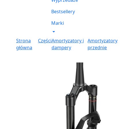
Wyprzedaże
Bestsellery
Marki
Strona
Części
Amortyzatory i
Amortyzatory
główna
dampery
przednie