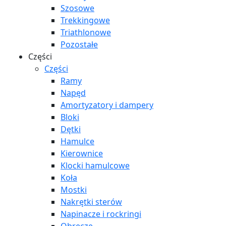
Szosowe
Trekkingowe
Triathlonowe
Pozostałe
Części
Części
Ramy
Napęd
Amortyzatory i dampery
Bloki
Dętki
Hamulce
Kierownice
Klocki hamulcowe
Koła
Mostki
Nakrętki sterów
Napinacze i rockringi