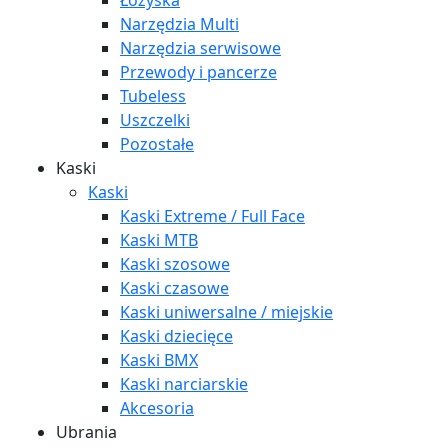
Łożyska
Narzędzia Multi
Narzędzia serwisowe
Przewody i pancerze
Tubeless
Uszczelki
Pozostałe
Kaski
Kaski
Kaski Extreme / Full Face
Kaski MTB
Kaski szosowe
Kaski czasowe
Kaski uniwersalne / miejskie
Kaski dziecięce
Kaski BMX
Kaski narciarskie
Akcesoria
Ubrania