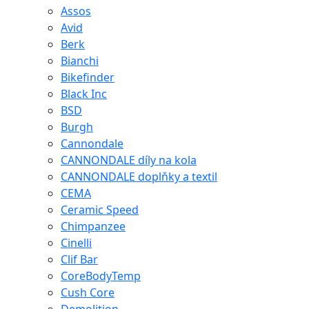
Assos
Avid
Berk
Bianchi
Bikefinder
Black Inc
BSD
Burgh
Cannondale
CANNONDALE díly na kola
CANNONDALE doplňky a textil
CEMA
Ceramic Speed
Chimpanzee
Cinelli
Clif Bar
CoreBodyTemp
Cush Core