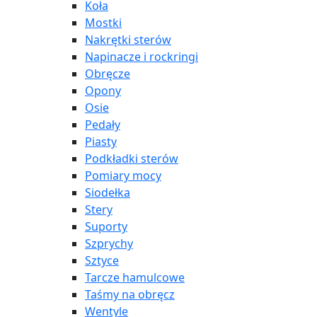
Koła
Mostki
Nakrętki sterów
Napinacze i rockringi
Obręcze
Opony
Osie
Pedały
Piasty
Podkładki sterów
Pomiary mocy
Siodełka
Stery
Suporty
Szprychy
Sztyce
Tarcze hamulcowe
Taśmy na obręcz
Wentyle