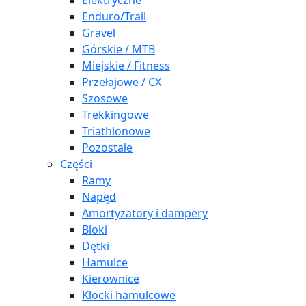
Elektryczne
Enduro/Trail
Gravel
Górskie / MTB
Miejskie / Fitness
Przełajowe / CX
Szosowe
Trekkingowe
Triathlonowe
Pozostałe
Części
Ramy
Napęd
Amortyzatory i dampery
Bloki
Dętki
Hamulce
Kierownice
Klocki hamulcowe