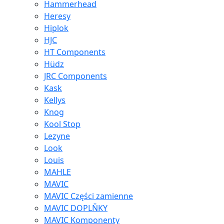
Hammerhead
Heresy
Hiplok
HJC
HT Components
Hüdz
JRC Components
Kask
Kellys
Knog
Kool Stop
Lezyne
Look
Louis
MAHLE
MAVIC
MAVIC Części zamienne
MAVIC DOPLŇKY
MAVIC Komponenty