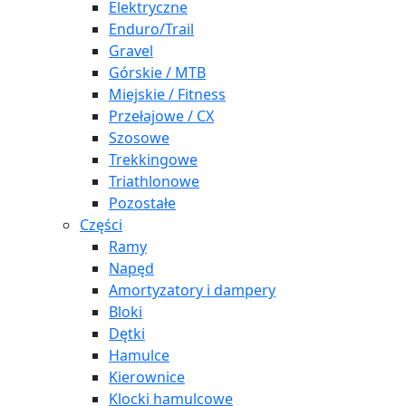
Elektryczne
Enduro/Trail
Gravel
Górskie / MTB
Miejskie / Fitness
Przełajowe / CX
Szosowe
Trekkingowe
Triathlonowe
Pozostałe
Części
Ramy
Napęd
Amortyzatory i dampery
Bloki
Dętki
Hamulce
Kierownice
Klocki hamulcowe