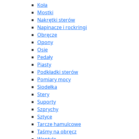
Koła
Mostki
Nakrętki sterów
Napinacze i rockringi
Obręcze
Opony
Osie
Pedały
Piasty
Podkładki sterów
Pomiary mocy
Siodełka
Stery
Suporty
Szprychy
Sztyce
Tarcze hamulcowe
Taśmy na obręcz