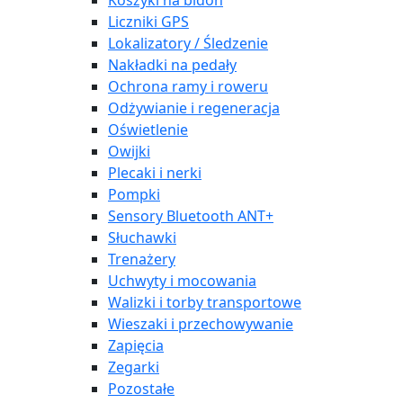
Koszyki na bidon
Liczniki GPS
Lokalizatory / Śledzenie
Nakładki na pedały
Ochrona ramy i roweru
Odżywianie i regeneracja
Oświetlenie
Owijki
Plecaki i nerki
Pompki
Sensory Bluetooth ANT+
Słuchawki
Trenażery
Uchwyty i mocowania
Walizki i torby transportowe
Wieszaki i przechowywanie
Zapięcia
Zegarki
Pozostałe