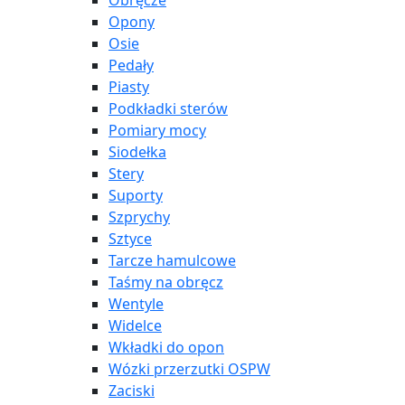
Obręcze
Opony
Osie
Pedały
Piasty
Podkładki sterów
Pomiary mocy
Siodełka
Stery
Suporty
Szprychy
Sztyce
Tarcze hamulcowe
Taśmy na obręcz
Wentyle
Widelce
Wkładki do opon
Wózki przerzutki OSPW
Zaciski