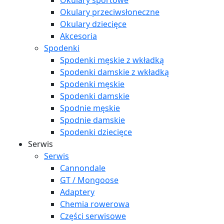
Okulary sportowe
Okulary przeciwsłoneczne
Okulary dziecięce
Akcesoria
Spodenki
Spodenki męskie z wkładką
Spodenki damskie z wkładką
Spodenki męskie
Spodenki damskie
Spodnie męskie
Spodnie damskie
Spodenki dziecięce
Serwis
Serwis
Cannondale
GT / Mongoose
Adaptery
Chemia rowerowa
Części serwisowe