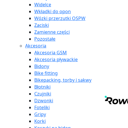
Widelce
Wkładki do opon
Wózki przerzutki OSPW
Zaciski
Zamienne części
Pozostałe
Akcesoria
Akcesoria GSM
Akcesoria pływackie
Bidony
Bike fitting
Bikepacking, torby i sakwy
Błotniki
Czujniki
Dzwonki
Foteliki
Gripy
Korki