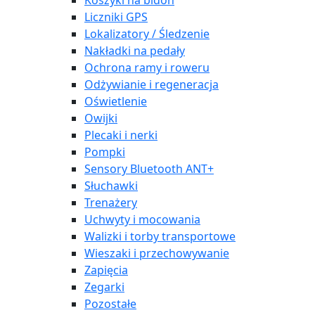
Koszyki na bidon
Liczniki GPS
Lokalizatory / Śledzenie
Nakładki na pedały
Ochrona ramy i roweru
Odżywianie i regeneracja
Oświetlenie
Owijki
Plecaki i nerki
Pompki
Sensory Bluetooth ANT+
Słuchawki
Trenażery
Uchwyty i mocowania
Walizki i torby transportowe
Wieszaki i przechowywanie
Zapięcia
Zegarki
Pozostałe