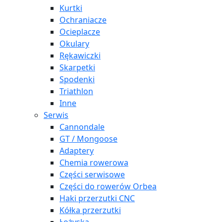
Kurtki
Ochraniacze
Ocieplacze
Okulary
Rękawiczki
Skarpetki
Spodenki
Triathlon
Inne
Serwis
Cannondale
GT / Mongoose
Adaptery
Chemia rowerowa
Części serwisowe
Części do rowerów Orbea
Haki przerzutki CNC
Kółka przerzutki