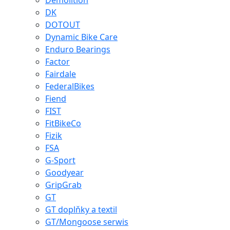
Demolition
DK
DOTOUT
Dynamic Bike Care
Enduro Bearings
Factor
Fairdale
FederalBikes
Fiend
FIST
FitBikeCo
Fizik
FSA
G-Sport
Goodyear
GripGrab
GT
GT doplňky a textil
GT/Mongoose serwis