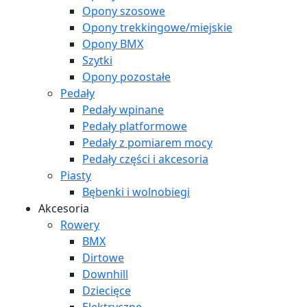
Opony szosowe
Opony trekkingowe/miejskie
Opony BMX
Szytki
Opony pozostałe
Pedały
Pedały wpinane
Pedały platformowe
Pedały z pomiarem mocy
Pedały części i akcesoria
Piasty
Bębenki i wolnobiegi
Akcesoria
Rowery
BMX
Dirtowe
Downhill
Dziecięce