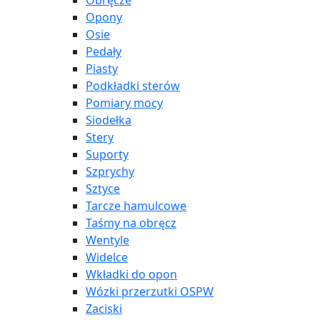
Obręcze
Opony
Osie
Pedały
Piasty
Podkładki sterów
Pomiary mocy
Siodełka
Stery
Suporty
Szprychy
Sztyce
Tarcze hamulcowe
Taśmy na obręcz
Wentyle
Widelce
Wkładki do opon
Wózki przerzutki OSPW
Zaciski