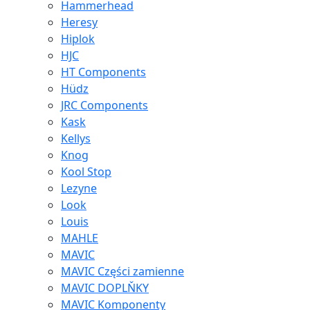
Hammerhead
Heresy
Hiplok
HJC
HT Components
Hüdz
JRC Components
Kask
Kellys
Knog
Kool Stop
Lezyne
Look
Louis
MAHLE
MAVIC
MAVIC Części zamienne
MAVIC DOPLŇKY
MAVIC Komponenty