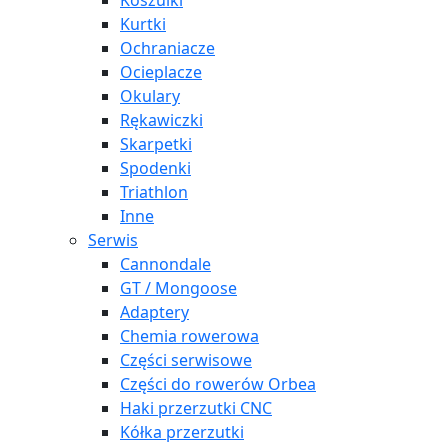
Koszulki
Kurtki
Ochraniacze
Ocieplacze
Okulary
Rękawiczki
Skarpetki
Spodenki
Triathlon
Inne
Serwis
Cannondale
GT / Mongoose
Adaptery
Chemia rowerowa
Części serwisowe
Części do rowerów Orbea
Haki przerzutki CNC
Kółka przerzutki