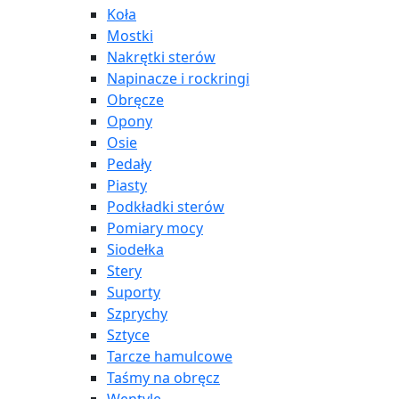
Koła
Mostki
Nakrętki sterów
Napinacze i rockringi
Obręcze
Opony
Osie
Pedały
Piasty
Podkładki sterów
Pomiary mocy
Siodełka
Stery
Suporty
Szprychy
Sztyce
Tarcze hamulcowe
Taśmy na obręcz