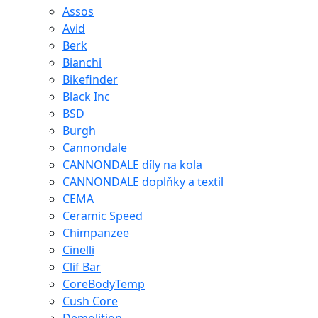
Assos
Avid
Berk
Bianchi
Bikefinder
Black Inc
BSD
Burgh
Cannondale
CANNONDALE díly na kola
CANNONDALE doplňky a textil
CEMA
Ceramic Speed
Chimpanzee
Cinelli
Clif Bar
CoreBodyTemp
Cush Core