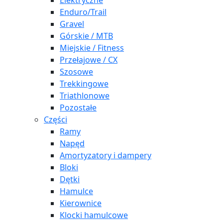
Elektryczne
Enduro/Trail
Gravel
Górskie / MTB
Miejskie / Fitness
Przełajowe / CX
Szosowe
Trekkingowe
Triathlonowe
Pozostałe
Części
Ramy
Napęd
Amortyzatory i dampery
Bloki
Dętki
Hamulce
Kierownice
Klocki hamulcowe