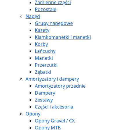
Zamienne części
Pozostałe
Napęd
Grupy napędowe
Kasety
Klamkomanetki i manetki
Korby
Łańcuchy
Manetki
Przerzutki
Zębatki
Amortyzatory i dampery
Amortyzatory przednie
Dampery
Zestawy
Części i akcesoria
Opony
Opony Gravel / CX
Opony MTB