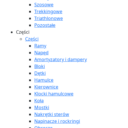
Szosowe
Trekkingowe
Triathlonowe
Pozostałe
Części
Części
Ramy
Napęd
Amortyzatory i dampery
Bloki
Dętki
Hamulce
Kierownice
Klocki hamulcowe
Koła
Mostki
Nakrętki sterów
Napinacze i rockringi