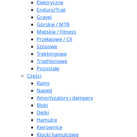
Elektryczne
Enduro/Trail
Gravel
Górskie / MTB
Miejskie / Fitness
Przełajowe / CX
Szosowe
Trekkingowe
Triathlonowe
Pozostałe
Części
Ramy
Napęd
Amortyzatory i dampery
Bloki
Dętki
Hamulce
Kierownice
Klocki hamulcowe