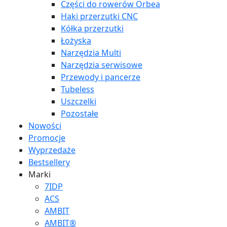
Części do rowerów Orbea
Haki przerzutki CNC
Kółka przerzutki
Łożyska
Narzędzia Multi
Narzędzia serwisowe
Przewody i pancerze
Tubeless
Uszczelki
Pozostałe
Nowości
Promocje
Wyprzedaże
Bestsellery
Marki
7IDP
ACS
AMBIT
AMBIT®