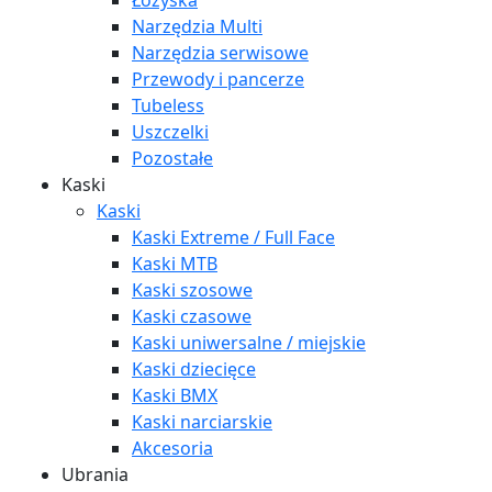
Łożyska
Narzędzia Multi
Narzędzia serwisowe
Przewody i pancerze
Tubeless
Uszczelki
Pozostałe
Kaski
Kaski
Kaski Extreme / Full Face
Kaski MTB
Kaski szosowe
Kaski czasowe
Kaski uniwersalne / miejskie
Kaski dziecięce
Kaski BMX
Kaski narciarskie
Akcesoria
Ubrania