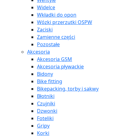
Wentyle
Widelce
Wkładki do opon
Wózki przerzutki OSPW
Zaciski
Zamienne części
Pozostałe
Akcesoria
Akcesoria GSM
Akcesoria pływackie
Bidony
Bike fitting
Bikepacking, torby i sakwy
Błotniki
Czujniki
Dzwonki
Foteliki
Gripy
Korki