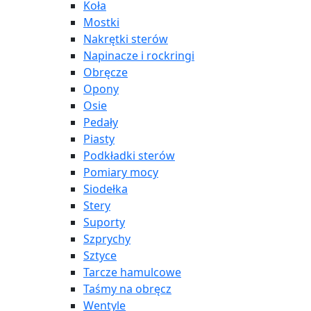
Koła
Mostki
Nakrętki sterów
Napinacze i rockringi
Obręcze
Opony
Osie
Pedały
Piasty
Podkładki sterów
Pomiary mocy
Siodełka
Stery
Suporty
Szprychy
Sztyce
Tarcze hamulcowe
Taśmy na obręcz
Wentyle