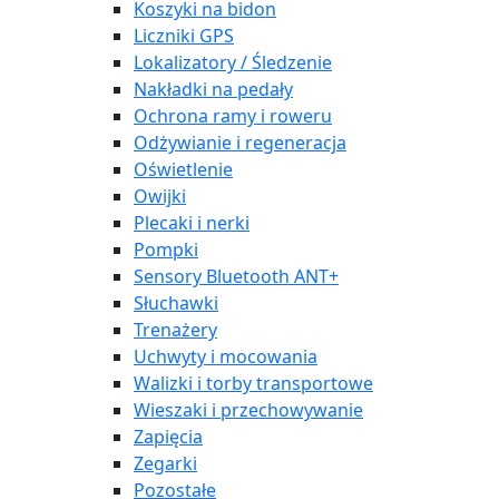
Koszyki na bidon
Liczniki GPS
Lokalizatory / Śledzenie
Nakładki na pedały
Ochrona ramy i roweru
Odżywianie i regeneracja
Oświetlenie
Owijki
Plecaki i nerki
Pompki
Sensory Bluetooth ANT+
Słuchawki
Trenażery
Uchwyty i mocowania
Walizki i torby transportowe
Wieszaki i przechowywanie
Zapięcia
Zegarki
Pozostałe