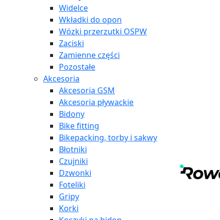
Widelce
Wkładki do opon
Wózki przerzutki OSPW
Zaciski
Zamienne części
Pozostałe
Akcesoria
Akcesoria GSM
Akcesoria pływackie
Bidony
Bike fitting
Bikepacking, torby i sakwy
Błotniki
Czujniki
Dzwonki
Foteliki
Gripy
Korki