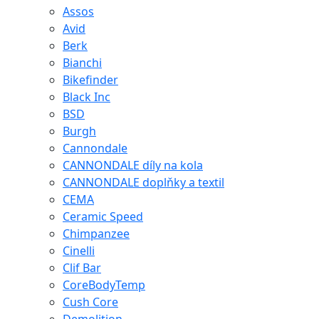
Assos
Avid
Berk
Bianchi
Bikefinder
Black Inc
BSD
Burgh
Cannondale
CANNONDALE díly na kola
CANNONDALE doplňky a textil
CEMA
Ceramic Speed
Chimpanzee
Cinelli
Clif Bar
CoreBodyTemp
Cush Core