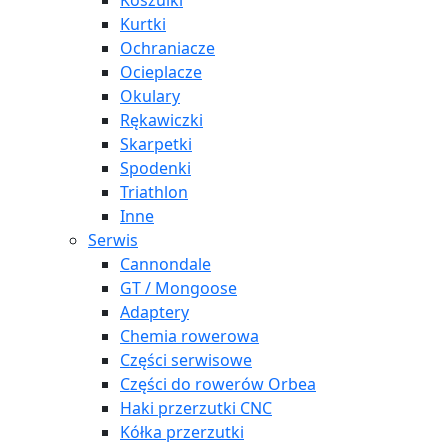
Koszulki
Kurtki
Ochraniacze
Ocieplacze
Okulary
Rękawiczki
Skarpetki
Spodenki
Triathlon
Inne
Serwis
Cannondale
GT / Mongoose
Adaptery
Chemia rowerowa
Części serwisowe
Części do rowerów Orbea
Haki przerzutki CNC
Kółka przerzutki