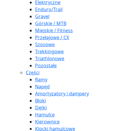
Elektryczne
Enduro/Trail
Gravel
Górskie / MTB
Miejskie / Fitness
Przełajowe / CX
Szosowe
Trekkingowe
Triathlonowe
Pozostałe
Części
Ramy
Napęd
Amortyzatory i dampery
Bloki
Dętki
Hamulce
Kierownice
Klocki hamulcowe