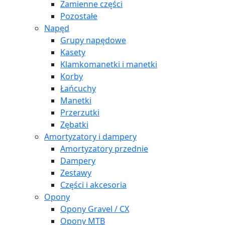
Zamienne części
Pozostałe
Napęd
Grupy napędowe
Kasety
Klamkomanetki i manetki
Korby
Łańcuchy
Manetki
Przerzutki
Zębatki
Amortyzatory i dampery
Amortyzatory przednie
Dampery
Zestawy
Części i akcesoria
Opony
Opony Gravel / CX
Opony MTB