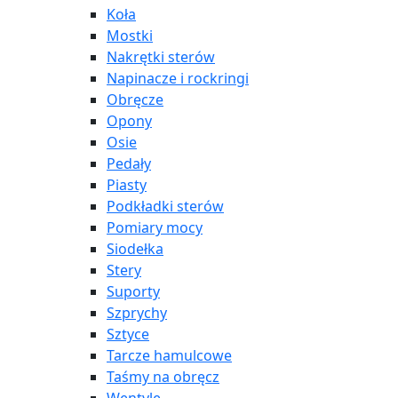
Koła
Mostki
Nakrętki sterów
Napinacze i rockringi
Obręcze
Opony
Osie
Pedały
Piasty
Podkładki sterów
Pomiary mocy
Siodełka
Stery
Suporty
Szprychy
Sztyce
Tarcze hamulcowe
Taśmy na obręcz