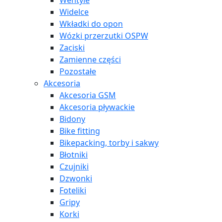
Wentyle
Widelce
Wkładki do opon
Wózki przerzutki OSPW
Zaciski
Zamienne części
Pozostałe
Akcesoria
Akcesoria GSM
Akcesoria pływackie
Bidony
Bike fitting
Bikepacking, torby i sakwy
Błotniki
Czujniki
Dzwonki
Foteliki
Gripy
Korki