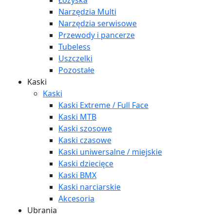
Łożyska
Narzędzia Multi
Narzędzia serwisowe
Przewody i pancerze
Tubeless
Uszczelki
Pozostałe
Kaski
Kaski
Kaski Extreme / Full Face
Kaski MTB
Kaski szosowe
Kaski czasowe
Kaski uniwersalne / miejskie
Kaski dziecięce
Kaski BMX
Kaski narciarskie
Akcesoria
Ubrania