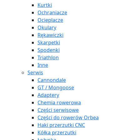
Kurtki
Ochraniacze
Ocieplacze
Okulary
Rękawiczki
Skarpetki
Spodenki
Triathlon
Inne
Serwis
Cannondale
GT / Mongoose
Adaptery
Chemia rowerowa
Części serwisowe
Części do rowerów Orbea
Haki przerzutki CNC
Kółka przerzutki