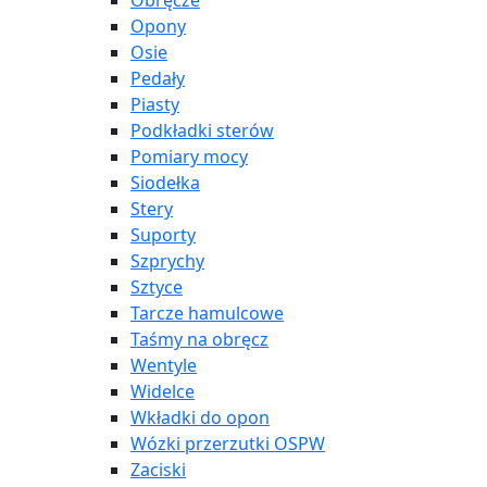
Obręcze
Opony
Osie
Pedały
Piasty
Podkładki sterów
Pomiary mocy
Siodełka
Stery
Suporty
Szprychy
Sztyce
Tarcze hamulcowe
Taśmy na obręcz
Wentyle
Widelce
Wkładki do opon
Wózki przerzutki OSPW
Zaciski