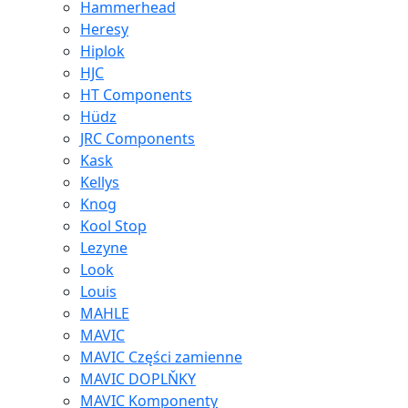
Hammerhead
Heresy
Hiplok
HJC
HT Components
Hüdz
JRC Components
Kask
Kellys
Knog
Kool Stop
Lezyne
Look
Louis
MAHLE
MAVIC
MAVIC Części zamienne
MAVIC DOPLŇKY
MAVIC Komponenty