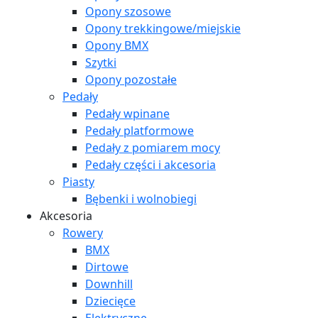
Opony szosowe
Opony trekkingowe/miejskie
Opony BMX
Szytki
Opony pozostałe
Pedały
Pedały wpinane
Pedały platformowe
Pedały z pomiarem mocy
Pedały części i akcesoria
Piasty
Bębenki i wolnobiegi
Akcesoria
Rowery
BMX
Dirtowe
Downhill
Dziecięce