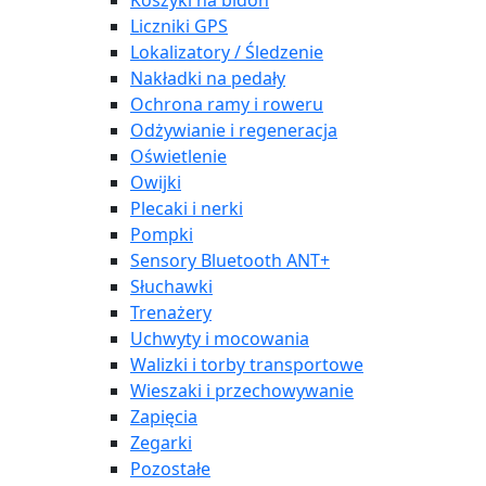
Koszyki na bidon
Liczniki GPS
Lokalizatory / Śledzenie
Nakładki na pedały
Ochrona ramy i roweru
Odżywianie i regeneracja
Oświetlenie
Owijki
Plecaki i nerki
Pompki
Sensory Bluetooth ANT+
Słuchawki
Trenażery
Uchwyty i mocowania
Walizki i torby transportowe
Wieszaki i przechowywanie
Zapięcia
Zegarki
Pozostałe