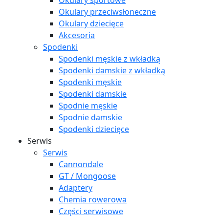
Okulary sportowe
Okulary przeciwsłoneczne
Okulary dziecięce
Akcesoria
Spodenki
Spodenki męskie z wkładką
Spodenki damskie z wkładką
Spodenki męskie
Spodenki damskie
Spodnie męskie
Spodnie damskie
Spodenki dziecięce
Serwis
Serwis
Cannondale
GT / Mongoose
Adaptery
Chemia rowerowa
Części serwisowe