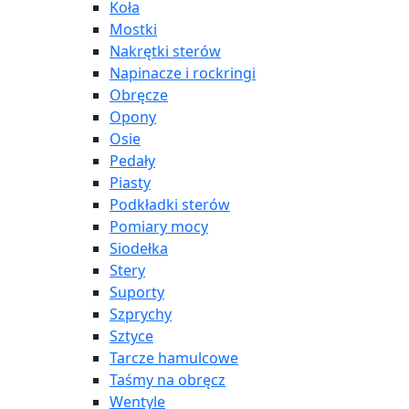
Koła
Mostki
Nakrętki sterów
Napinacze i rockringi
Obręcze
Opony
Osie
Pedały
Piasty
Podkładki sterów
Pomiary mocy
Siodełka
Stery
Suporty
Szprychy
Sztyce
Tarcze hamulcowe
Taśmy na obręcz
Wentyle