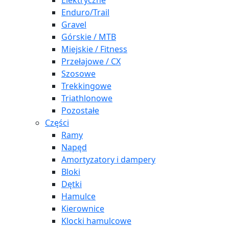
Elektryczne
Enduro/Trail
Gravel
Górskie / MTB
Miejskie / Fitness
Przełajowe / CX
Szosowe
Trekkingowe
Triathlonowe
Pozostałe
Części
Ramy
Napęd
Amortyzatory i dampery
Bloki
Dętki
Hamulce
Kierownice
Klocki hamulcowe