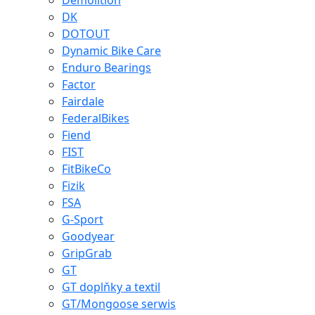
Demolition
DK
DOTOUT
Dynamic Bike Care
Enduro Bearings
Factor
Fairdale
FederalBikes
Fiend
FIST
FitBikeCo
Fizik
FSA
G-Sport
Goodyear
GripGrab
GT
GT doplňky a textil
GT/Mongoose serwis