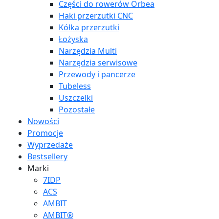
Części do rowerów Orbea
Haki przerzutki CNC
Kółka przerzutki
Łożyska
Narzędzia Multi
Narzędzia serwisowe
Przewody i pancerze
Tubeless
Uszczelki
Pozostałe
Nowości
Promocje
Wyprzedaże
Bestsellery
Marki
7IDP
ACS
AMBIT
AMBIT®