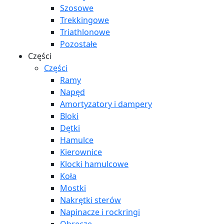
Szosowe
Trekkingowe
Triathlonowe
Pozostałe
Części
Części
Ramy
Napęd
Amortyzatory i dampery
Bloki
Dętki
Hamulce
Kierownice
Klocki hamulcowe
Koła
Mostki
Nakrętki sterów
Napinacze i rockringi