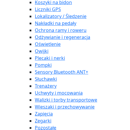
Koszyki na bidon
Liczniki GPS
Lokalizatory / Śledzenie
Nakładki na pedały
Ochrona ramy i roweru
Odżywianie i regeneracja
Oświetlenie
Owijki
Plecaki i nerki
Pompki
Sensory Bluetooth ANT+
Słuchawki
Trenażery
Uchwyty i mocowania
Walizki i torby transportowe
Wieszaki i przechowywanie
Zapięcia
Zegarki
Pozostałe