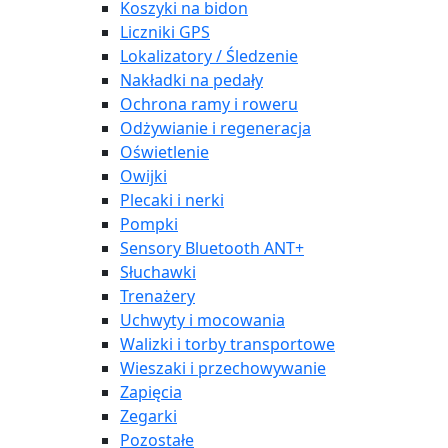
Koszyki na bidon
Liczniki GPS
Lokalizatory / Śledzenie
Nakładki na pedały
Ochrona ramy i roweru
Odżywianie i regeneracja
Oświetlenie
Owijki
Plecaki i nerki
Pompki
Sensory Bluetooth ANT+
Słuchawki
Trenażery
Uchwyty i mocowania
Walizki i torby transportowe
Wieszaki i przechowywanie
Zapięcia
Zegarki
Pozostałe