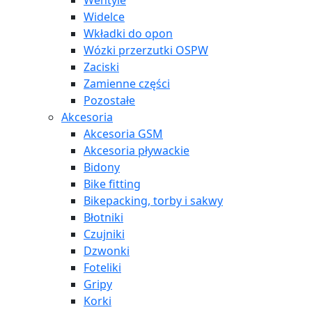
Wentyle
Widelce
Wkładki do opon
Wózki przerzutki OSPW
Zaciski
Zamienne części
Pozostałe
Akcesoria
Akcesoria GSM
Akcesoria pływackie
Bidony
Bike fitting
Bikepacking, torby i sakwy
Błotniki
Czujniki
Dzwonki
Foteliki
Gripy
Korki