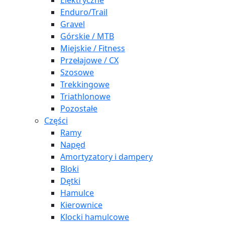
Elektryczne
Enduro/Trail
Gravel
Górskie / MTB
Miejskie / Fitness
Przełajowe / CX
Szosowe
Trekkingowe
Triathlonowe
Pozostałe
Części
Ramy
Napęd
Amortyzatory i dampery
Bloki
Dętki
Hamulce
Kierownice
Klocki hamulcowe