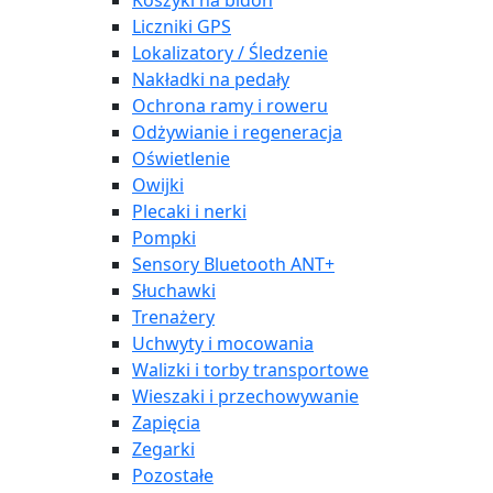
Koszyki na bidon
Liczniki GPS
Lokalizatory / Śledzenie
Nakładki na pedały
Ochrona ramy i roweru
Odżywianie i regeneracja
Oświetlenie
Owijki
Plecaki i nerki
Pompki
Sensory Bluetooth ANT+
Słuchawki
Trenażery
Uchwyty i mocowania
Walizki i torby transportowe
Wieszaki i przechowywanie
Zapięcia
Zegarki
Pozostałe