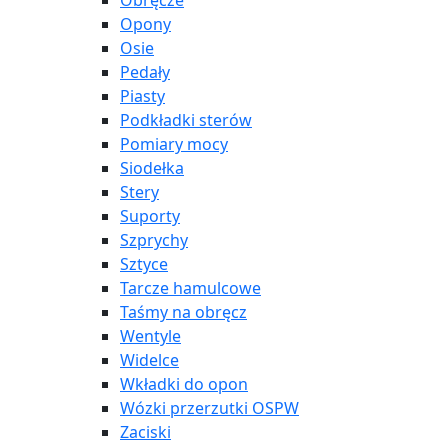
Obręcze
Opony
Osie
Pedały
Piasty
Podkładki sterów
Pomiary mocy
Siodełka
Stery
Suporty
Szprychy
Sztyce
Tarcze hamulcowe
Taśmy na obręcz
Wentyle
Widelce
Wkładki do opon
Wózki przerzutki OSPW
Zaciski