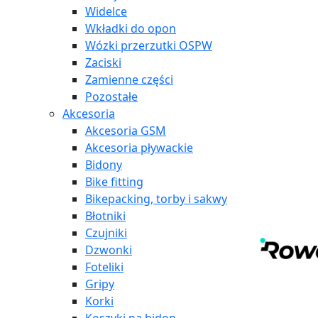
Widelce
Wkładki do opon
Wózki przerzutki OSPW
Zaciski
Zamienne części
Pozostałe
Akcesoria
Akcesoria GSM
Akcesoria pływackie
Bidony
Bike fitting
Bikepacking, torby i sakwy
Błotniki
Czujniki
Dzwonki
Foteliki
Gripy
Korki