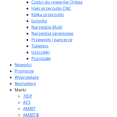
Części do rowerów Orbea
Haki przerzutki CNC
Kółka przerzutki
Łożyska
Narzędzia Multi
Narzędzia serwisowe
Przewody i pancerze
Tubeless
Uszczelki
Pozostałe
Nowości
Promocje
Wyprzedaże
Bestsellery
Marki
7IDP
ACS
AMBIT
AMBIT®