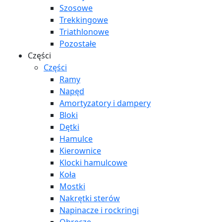
Szosowe
Trekkingowe
Triathlonowe
Pozostałe
Części
Części
Ramy
Napęd
Amortyzatory i dampery
Bloki
Dętki
Hamulce
Kierownice
Klocki hamulcowe
Koła
Mostki
Nakrętki sterów
Napinacze i rockringi