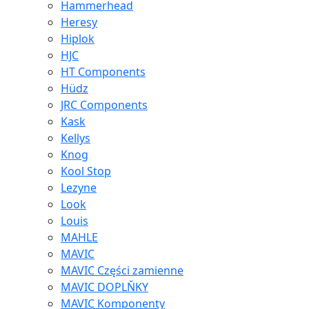
Hammerhead
Heresy
Hiplok
HJC
HT Components
Hüdz
JRC Components
Kask
Kellys
Knog
Kool Stop
Lezyne
Look
Louis
MAHLE
MAVIC
MAVIC Części zamienne
MAVIC DOPLŇKY
MAVIC Komponenty