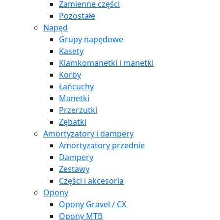
Zamienne części
Pozostałe
Napęd
Grupy napędowe
Kasety
Klamkomanetki i manetki
Korby
Łańcuchy
Manetki
Przerzutki
Zębatki
Amortyzatory i dampery
Amortyzatory przednie
Dampery
Zestawy
Części i akcesoria
Opony
Opony Gravel / CX
Opony MTB