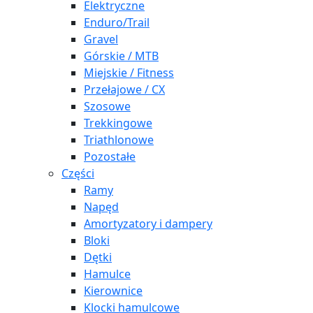
Elektryczne
Enduro/Trail
Gravel
Górskie / MTB
Miejskie / Fitness
Przełajowe / CX
Szosowe
Trekkingowe
Triathlonowe
Pozostałe
Części
Ramy
Napęd
Amortyzatory i dampery
Bloki
Dętki
Hamulce
Kierownice
Klocki hamulcowe