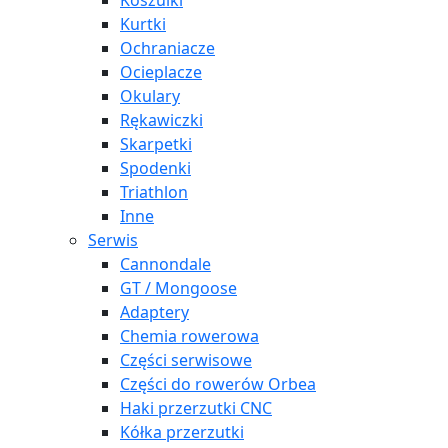
Koszulki
Kurtki
Ochraniacze
Ocieplacze
Okulary
Rękawiczki
Skarpetki
Spodenki
Triathlon
Inne
Serwis
Cannondale
GT / Mongoose
Adaptery
Chemia rowerowa
Części serwisowe
Części do rowerów Orbea
Haki przerzutki CNC
Kółka przerzutki