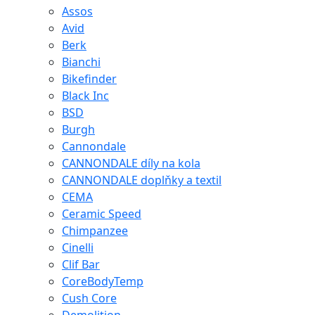
Assos
Avid
Berk
Bianchi
Bikefinder
Black Inc
BSD
Burgh
Cannondale
CANNONDALE díly na kola
CANNONDALE doplňky a textil
CEMA
Ceramic Speed
Chimpanzee
Cinelli
Clif Bar
CoreBodyTemp
Cush Core