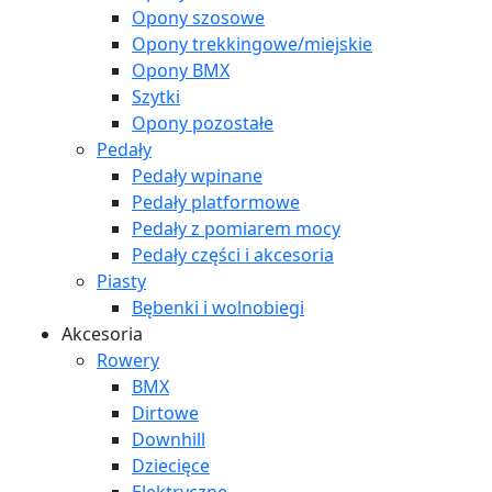
Opony szosowe
Opony trekkingowe/miejskie
Opony BMX
Szytki
Opony pozostałe
Pedały
Pedały wpinane
Pedały platformowe
Pedały z pomiarem mocy
Pedały części i akcesoria
Piasty
Bębenki i wolnobiegi
Akcesoria
Rowery
BMX
Dirtowe
Downhill
Dziecięce