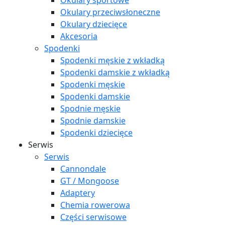
Okulary sportowe
Okulary przeciwsłoneczne
Okulary dziecięce
Akcesoria
Spodenki
Spodenki męskie z wkładką
Spodenki damskie z wkładką
Spodenki męskie
Spodenki damskie
Spodnie męskie
Spodnie damskie
Spodenki dziecięce
Serwis
Serwis
Cannondale
GT / Mongoose
Adaptery
Chemia rowerowa
Części serwisowe