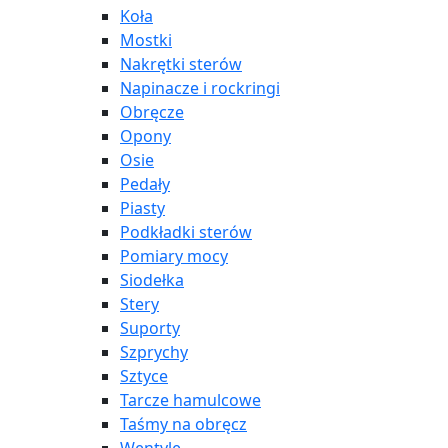
Koła
Mostki
Nakrętki sterów
Napinacze i rockringi
Obręcze
Opony
Osie
Pedały
Piasty
Podkładki sterów
Pomiary mocy
Siodełka
Stery
Suporty
Szprychy
Sztyce
Tarcze hamulcowe
Taśmy na obręcz