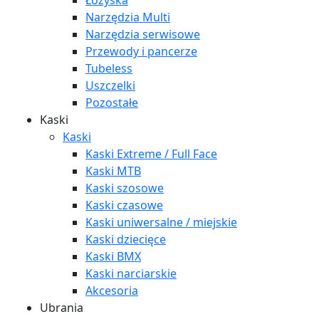
Łożyska
Narzędzia Multi
Narzędzia serwisowe
Przewody i pancerze
Tubeless
Uszczelki
Pozostałe
Kaski
Kaski
Kaski Extreme / Full Face
Kaski MTB
Kaski szosowe
Kaski czasowe
Kaski uniwersalne / miejskie
Kaski dziecięce
Kaski BMX
Kaski narciarskie
Akcesoria
Ubrania