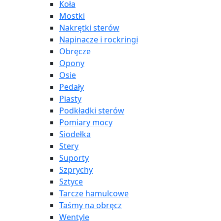
Koła
Mostki
Nakrętki sterów
Napinacze i rockringi
Obręcze
Opony
Osie
Pedały
Piasty
Podkładki sterów
Pomiary mocy
Siodełka
Stery
Suporty
Szprychy
Sztyce
Tarcze hamulcowe
Taśmy na obręcz
Wentyle