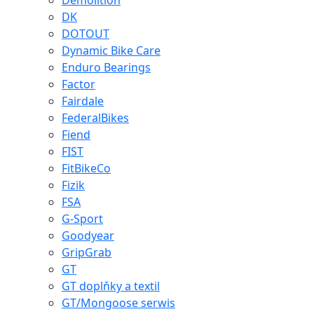
Demolition
DK
DOTOUT
Dynamic Bike Care
Enduro Bearings
Factor
Fairdale
FederalBikes
Fiend
FIST
FitBikeCo
Fizik
FSA
G-Sport
Goodyear
GripGrab
GT
GT doplňky a textil
GT/Mongoose serwis