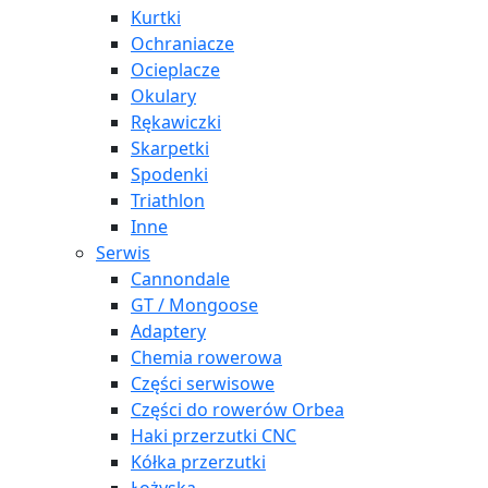
Kurtki
Ochraniacze
Ocieplacze
Okulary
Rękawiczki
Skarpetki
Spodenki
Triathlon
Inne
Serwis
Cannondale
GT / Mongoose
Adaptery
Chemia rowerowa
Części serwisowe
Części do rowerów Orbea
Haki przerzutki CNC
Kółka przerzutki