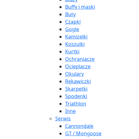
Buffy i maski
Buty
Czapki
Gogle
Kamizelki
Koszulki
Kurtki
Ochraniacze
Ocieplacze
Okulary
Rękawiczki
Skarpetki
Spodenki
Triathlon
Inne
Serwis
Cannondale
GT / Mongoose