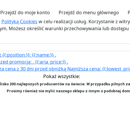
Przejdź do moje konto
Przejdź do menu głównego
z
Polityką Cookies
w celu realizacji usług. Korzystanie z wit
. Możesz określić warunki przechowywania lub dostępu d
{{:position:}}:
{{:name:}}
.
rzed promocją:
.
{{:aria_price:}}
.
za cena z 30 dni przed obniżką
Najniższa cena:
{{:lowest_pri
Pokaż wszystkie:
isko 200 najlepszych producentów na świecie. W przypadku pilnych z
ji. P
rosimy również nie mylić naszego sklepu z innym o podobnej dom