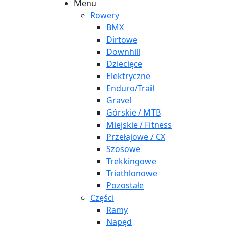
Menu
Rowery
BMX
Dirtowe
Downhill
Dziecięce
Elektryczne
Enduro/Trail
Gravel
Górskie / MTB
Miejskie / Fitness
Przełajowe / CX
Szosowe
Trekkingowe
Triathlonowe
Pozostałe
Części
Ramy
Napęd