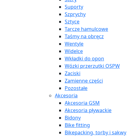
Suporty
Szprychy
Sztyce
Tarcze hamulcowe
Taśmy na obręcz
Wentyle
Widelce
Wkładki do opon
Wózki przerzutki OSPW
Zaciski
Zamienne części
Pozostałe
Akcesoria
Akcesoria GSM
Akcesoria pływackie
Bidony
Bike fitting
Bikepacking, torby i sakwy