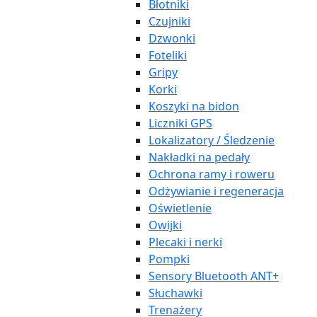
Błotniki
Czujniki
Dzwonki
Foteliki
Gripy
Korki
Koszyki na bidon
Liczniki GPS
Lokalizatory / Śledzenie
Nakładki na pedały
Ochrona ramy i roweru
Odżywianie i regeneracja
Oświetlenie
Owijki
Plecaki i nerki
Pompki
Sensory Bluetooth ANT+
Słuchawki
Trenażery