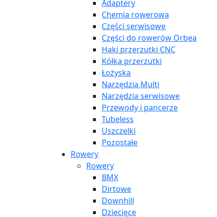
Adaptery
Chemia rowerowa
Części serwisowe
Części do rowerów Orbea
Haki przerzutki CNC
Kółka przerzutki
Łożyska
Narzędzia Multi
Narzędzia serwisowe
Przewody i pancerze
Tubeless
Uszczelki
Pozostałe
Rowery
Rowery
BMX
Dirtowe
Downhill
Dziecięce