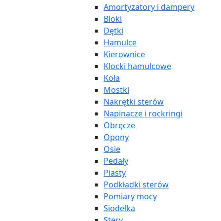
Amortyzatory i dampery
Bloki
Dętki
Hamulce
Kierownice
Klocki hamulcowe
Koła
Mostki
Nakrętki sterów
Napinacze i rockringi
Obręcze
Opony
Osie
Pedały
Piasty
Podkładki sterów
Pomiary mocy
Siodełka
Stery