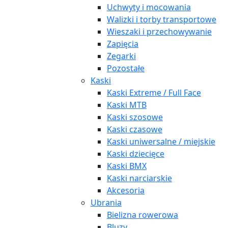
Uchwyty i mocowania
Walizki i torby transportowe
Wieszaki i przechowywanie
Zapięcia
Zegarki
Pozostałe
Kaski
Kaski Extreme / Full Face
Kaski MTB
Kaski szosowe
Kaski czasowe
Kaski uniwersalne / miejskie
Kaski dziecięce
Kaski BMX
Kaski narciarskie
Akcesoria
Ubrania
Bielizna rowerowa
Bluzy