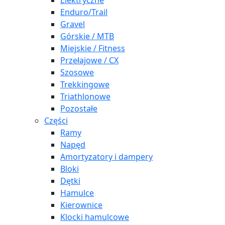
Elektryczne
Enduro/Trail
Gravel
Górskie / MTB
Miejskie / Fitness
Przełajowe / CX
Szosowe
Trekkingowe
Triathlonowe
Pozostałe
Części
Ramy
Napęd
Amortyzatory i dampery
Bloki
Dętki
Hamulce
Kierownice
Klocki hamulcowe