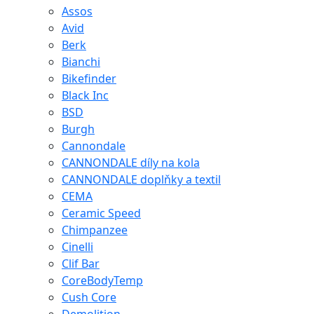
Assos
Avid
Berk
Bianchi
Bikefinder
Black Inc
BSD
Burgh
Cannondale
CANNONDALE díly na kola
CANNONDALE doplňky a textil
CEMA
Ceramic Speed
Chimpanzee
Cinelli
Clif Bar
CoreBodyTemp
Cush Core