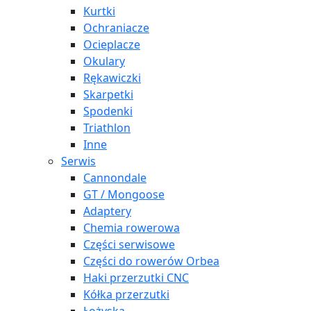
Kurtki
Ochraniacze
Ocieplacze
Okulary
Rękawiczki
Skarpetki
Spodenki
Triathlon
Inne
Serwis
Cannondale
GT / Mongoose
Adaptery
Chemia rowerowa
Części serwisowe
Części do rowerów Orbea
Haki przerzutki CNC
Kółka przerzutki