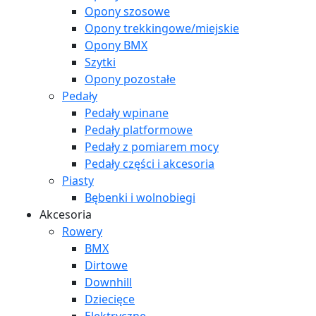
Opony szosowe
Opony trekkingowe/miejskie
Opony BMX
Szytki
Opony pozostałe
Pedały
Pedały wpinane
Pedały platformowe
Pedały z pomiarem mocy
Pedały części i akcesoria
Piasty
Bębenki i wolnobiegi
Akcesoria
Rowery
BMX
Dirtowe
Downhill
Dziecięce