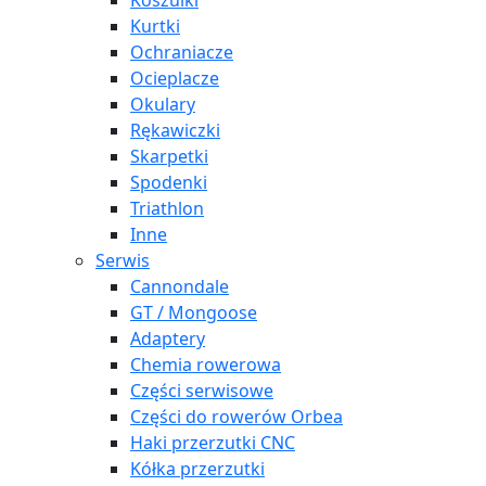
Koszulki
Kurtki
Ochraniacze
Ocieplacze
Okulary
Rękawiczki
Skarpetki
Spodenki
Triathlon
Inne
Serwis
Cannondale
GT / Mongoose
Adaptery
Chemia rowerowa
Części serwisowe
Części do rowerów Orbea
Haki przerzutki CNC
Kółka przerzutki