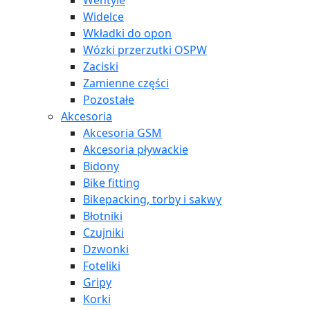
Wentyle
Widelce
Wkładki do opon
Wózki przerzutki OSPW
Zaciski
Zamienne części
Pozostałe
Akcesoria
Akcesoria GSM
Akcesoria pływackie
Bidony
Bike fitting
Bikepacking, torby i sakwy
Błotniki
Czujniki
Dzwonki
Foteliki
Gripy
Korki