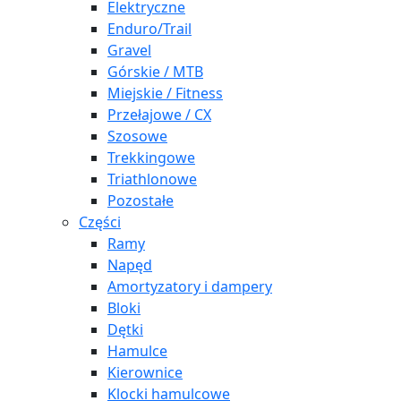
Elektryczne
Enduro/Trail
Gravel
Górskie / MTB
Miejskie / Fitness
Przełajowe / CX
Szosowe
Trekkingowe
Triathlonowe
Pozostałe
Części
Ramy
Napęd
Amortyzatory i dampery
Bloki
Dętki
Hamulce
Kierownice
Klocki hamulcowe