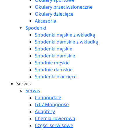
Okulary sportowe
Okulary przeciwsłoneczne
Okulary dziecięce
Akcesoria
Spodenki
Spodenki męskie z wkładką
Spodenki damskie z wkładką
Spodenki męskie
Spodenki damskie
Spodnie męskie
Spodnie damskie
Spodenki dziecięce
Serwis
Serwis
Cannondale
GT / Mongoose
Adaptery
Chemia rowerowa
Części serwisowe