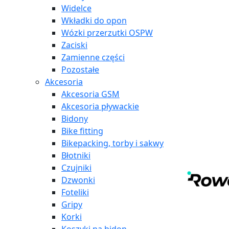
Widelce
Wkładki do opon
Wózki przerzutki OSPW
Zaciski
Zamienne części
Pozostałe
Akcesoria
Akcesoria GSM
Akcesoria pływackie
Bidony
Bike fitting
Bikepacking, torby i sakwy
Błotniki
Czujniki
Dzwonki
Foteliki
Gripy
Korki