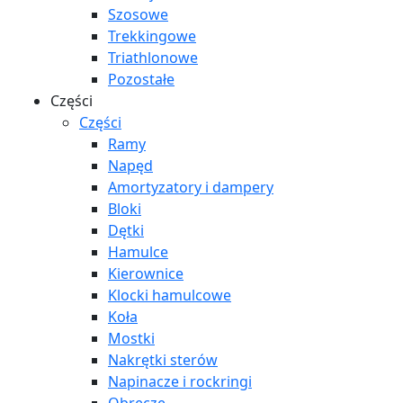
Szosowe
Trekkingowe
Triathlonowe
Pozostałe
Części
Części
Ramy
Napęd
Amortyzatory i dampery
Bloki
Dętki
Hamulce
Kierownice
Klocki hamulcowe
Koła
Mostki
Nakrętki sterów
Napinacze i rockringi