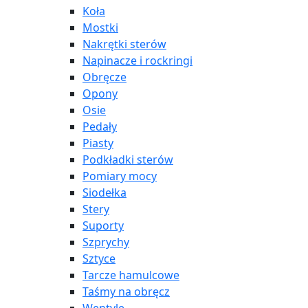
Koła
Mostki
Nakrętki sterów
Napinacze i rockringi
Obręcze
Opony
Osie
Pedały
Piasty
Podkładki sterów
Pomiary mocy
Siodełka
Stery
Suporty
Szprychy
Sztyce
Tarcze hamulcowe
Taśmy na obręcz