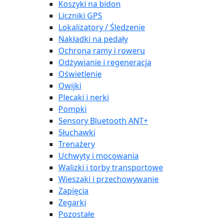
Koszyki na bidon
Liczniki GPS
Lokalizatory / Śledzenie
Nakładki na pedały
Ochrona ramy i roweru
Odżywianie i regeneracja
Oświetlenie
Owijki
Plecaki i nerki
Pompki
Sensory Bluetooth ANT+
Słuchawki
Trenażery
Uchwyty i mocowania
Walizki i torby transportowe
Wieszaki i przechowywanie
Zapięcia
Zegarki
Pozostałe