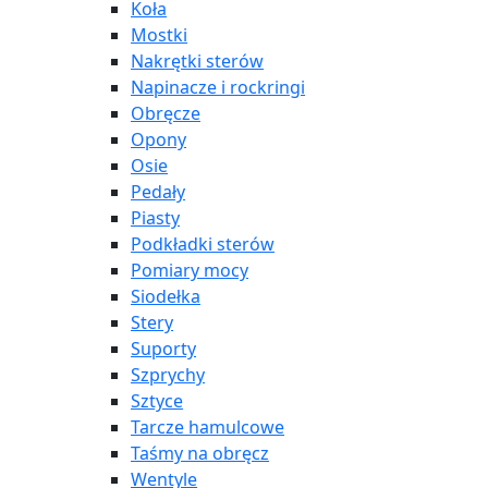
Koła
Mostki
Nakrętki sterów
Napinacze i rockringi
Obręcze
Opony
Osie
Pedały
Piasty
Podkładki sterów
Pomiary mocy
Siodełka
Stery
Suporty
Szprychy
Sztyce
Tarcze hamulcowe
Taśmy na obręcz
Wentyle