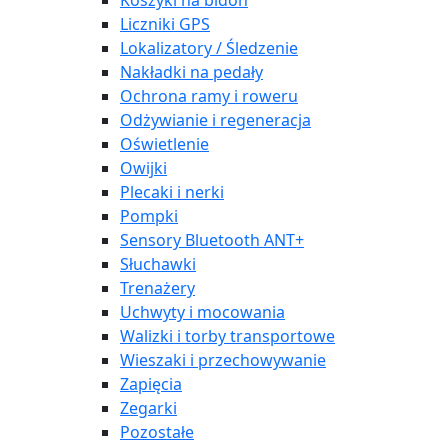
Koszyki na bidon
Liczniki GPS
Lokalizatory / Śledzenie
Nakładki na pedały
Ochrona ramy i roweru
Odżywianie i regeneracja
Oświetlenie
Owijki
Plecaki i nerki
Pompki
Sensory Bluetooth ANT+
Słuchawki
Trenażery
Uchwyty i mocowania
Walizki i torby transportowe
Wieszaki i przechowywanie
Zapięcia
Zegarki
Pozostałe