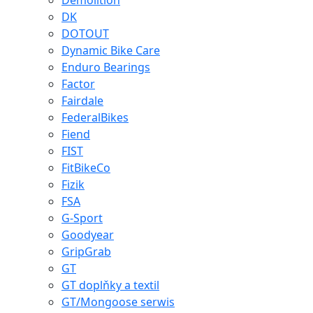
Demolition
DK
DOTOUT
Dynamic Bike Care
Enduro Bearings
Factor
Fairdale
FederalBikes
Fiend
FIST
FitBikeCo
Fizik
FSA
G-Sport
Goodyear
GripGrab
GT
GT doplňky a textil
GT/Mongoose serwis