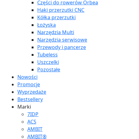
Części do rowerów Orbea
Haki przerzutki CNC
Kółka przerzutki
Łożyska
Narzędzia Multi
Narzędzia serwisowe
Przewody i pancerze
Tubeless
Uszczelki
Pozostałe
Nowości
Promocje
Wyprzedaże
Bestsellery
Marki
7IDP
ACS
AMBIT
AMBIT®