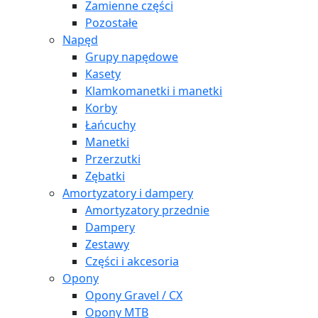
Zamienne części
Pozostałe
Napęd
Grupy napędowe
Kasety
Klamkomanetki i manetki
Korby
Łańcuchy
Manetki
Przerzutki
Zębatki
Amortyzatory i dampery
Amortyzatory przednie
Dampery
Zestawy
Części i akcesoria
Opony
Opony Gravel / CX
Opony MTB