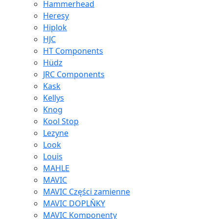
Hammerhead
Heresy
Hiplok
HJC
HT Components
Hüdz
JRC Components
Kask
Kellys
Knog
Kool Stop
Lezyne
Look
Louis
MAHLE
MAVIC
MAVIC Części zamienne
MAVIC DOPLŇKY
MAVIC Komponenty