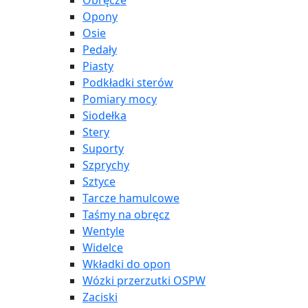
Obręcze
Opony
Osie
Pedały
Piasty
Podkładki sterów
Pomiary mocy
Siodełka
Stery
Suporty
Szprychy
Sztyce
Tarcze hamulcowe
Taśmy na obręcz
Wentyle
Widelce
Wkładki do opon
Wózki przerzutki OSPW
Zaciski