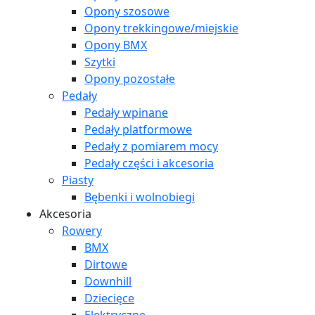
Opony szosowe
Opony trekkingowe/miejskie
Opony BMX
Szytki
Opony pozostałe
Pedały
Pedały wpinane
Pedały platformowe
Pedały z pomiarem mocy
Pedały części i akcesoria
Piasty
Bębenki i wolnobiegi
Akcesoria
Rowery
BMX
Dirtowe
Downhill
Dziecięce