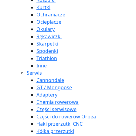
Koszulki
Kurtki
Ochraniacze
Ocieplacze
Okulary
Rękawiczki
Skarpetki
Spodenki
Triathlon
Inne
Serwis
Cannondale
GT / Mongoose
Adaptery
Chemia rowerowa
Części serwisowe
Części do rowerów Orbea
Haki przerzutki CNC
Kółka przerzutki