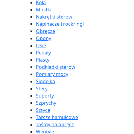
Koła
Mostki
Nakrętki sterów
Napinacze i rockringi
Obręcze
Opony
Osie
Pedały
Piasty
Podkładki sterów
Pomiary mocy
Siodełka
Stery
Suporty
Szprychy
Sztyce
Tarcze hamulcowe
Taśmy na obręcz
Wentyle