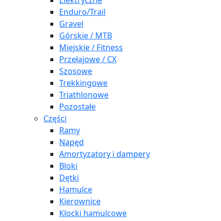
Elektryczne
Enduro/Trail
Gravel
Górskie / MTB
Miejskie / Fitness
Przełajowe / CX
Szosowe
Trekkingowe
Triathlonowe
Pozostałe
Części
Ramy
Napęd
Amortyzatory i dampery
Bloki
Dętki
Hamulce
Kierownice
Klocki hamulcowe