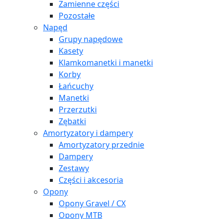
Zamienne części
Pozostałe
Napęd
Grupy napędowe
Kasety
Klamkomanetki i manetki
Korby
Łańcuchy
Manetki
Przerzutki
Zębatki
Amortyzatory i dampery
Amortyzatory przednie
Dampery
Zestawy
Części i akcesoria
Opony
Opony Gravel / CX
Opony MTB