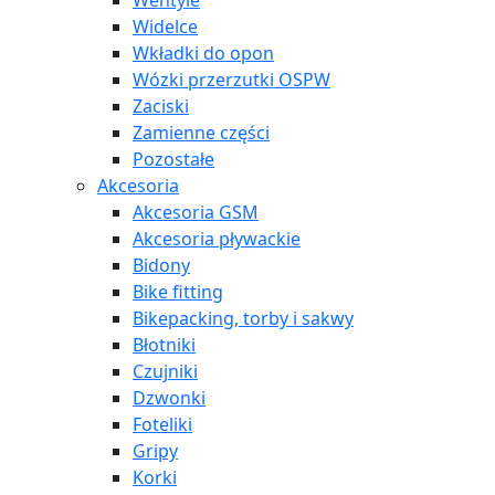
Wentyle
Widelce
Wkładki do opon
Wózki przerzutki OSPW
Zaciski
Zamienne części
Pozostałe
Akcesoria
Akcesoria GSM
Akcesoria pływackie
Bidony
Bike fitting
Bikepacking, torby i sakwy
Błotniki
Czujniki
Dzwonki
Foteliki
Gripy
Korki