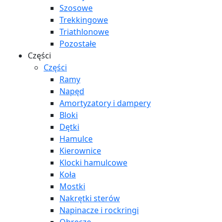
Szosowe
Trekkingowe
Triathlonowe
Pozostałe
Części
Części
Ramy
Napęd
Amortyzatory i dampery
Bloki
Dętki
Hamulce
Kierownice
Klocki hamulcowe
Koła
Mostki
Nakrętki sterów
Napinacze i rockringi