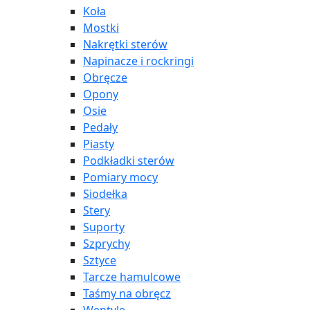
Koła
Mostki
Nakrętki sterów
Napinacze i rockringi
Obręcze
Opony
Osie
Pedały
Piasty
Podkładki sterów
Pomiary mocy
Siodełka
Stery
Suporty
Szprychy
Sztyce
Tarcze hamulcowe
Taśmy na obręcz