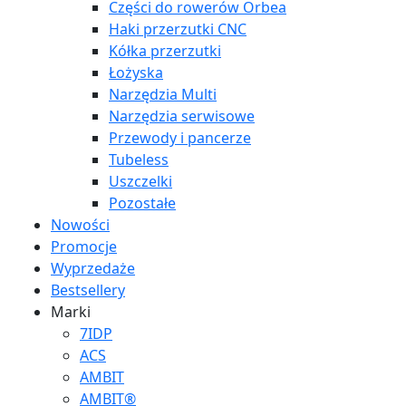
Części do rowerów Orbea
Haki przerzutki CNC
Kółka przerzutki
Łożyska
Narzędzia Multi
Narzędzia serwisowe
Przewody i pancerze
Tubeless
Uszczelki
Pozostałe
Nowości
Promocje
Wyprzedaże
Bestsellery
Marki
7IDP
ACS
AMBIT
AMBIT®