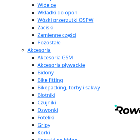
Widelce
Wkładki do opon
Wózki przerzutki OSPW
Zaciski
Zamienne części
Pozostałe
Akcesoria
Akcesoria GSM
Akcesoria pływackie
Bidony
Bike fitting
Bikepacking, torby i sakwy
Błotniki
Czujniki
Dzwonki
Foteliki
Gripy
Korki