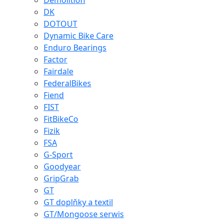
Demolition
DK
DOTOUT
Dynamic Bike Care
Enduro Bearings
Factor
Fairdale
FederalBikes
Fiend
FIST
FitBikeCo
Fizik
FSA
G-Sport
Goodyear
GripGrab
GT
GT doplňky a textil
GT/Mongoose serwis