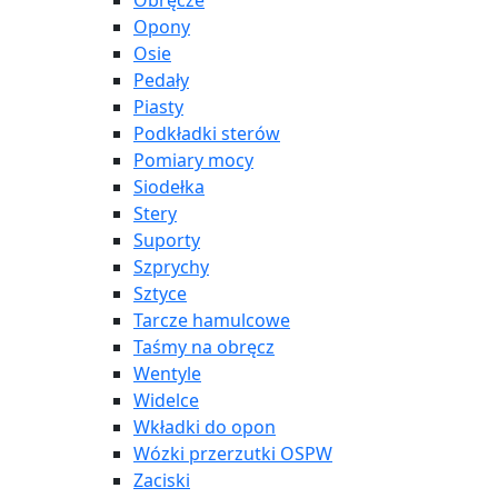
Obręcze
Opony
Osie
Pedały
Piasty
Podkładki sterów
Pomiary mocy
Siodełka
Stery
Suporty
Szprychy
Sztyce
Tarcze hamulcowe
Taśmy na obręcz
Wentyle
Widelce
Wkładki do opon
Wózki przerzutki OSPW
Zaciski