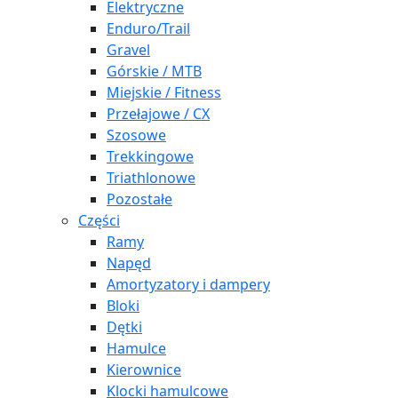
Elektryczne
Enduro/Trail
Gravel
Górskie / MTB
Miejskie / Fitness
Przełajowe / CX
Szosowe
Trekkingowe
Triathlonowe
Pozostałe
Części
Ramy
Napęd
Amortyzatory i dampery
Bloki
Dętki
Hamulce
Kierownice
Klocki hamulcowe