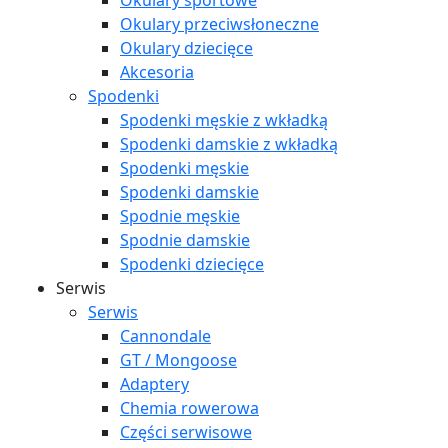
Okulary sportowe
Okulary przeciwsłoneczne
Okulary dziecięce
Akcesoria
Spodenki
Spodenki męskie z wkładką
Spodenki damskie z wkładką
Spodenki męskie
Spodenki damskie
Spodnie męskie
Spodnie damskie
Spodenki dziecięce
Serwis
Serwis
Cannondale
GT / Mongoose
Adaptery
Chemia rowerowa
Części serwisowe