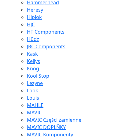
Hammerhead
Heresy
Hiplok
HJC
HT Components
Hüdz
JRC Components
Kask
Kellys
Knog
Kool Stop
Lezyne
Look
Louis
MAHLE
MAVIC
MAVIC Części zamienne
MAVIC DOPLŇKY
MAVIC Komponenty