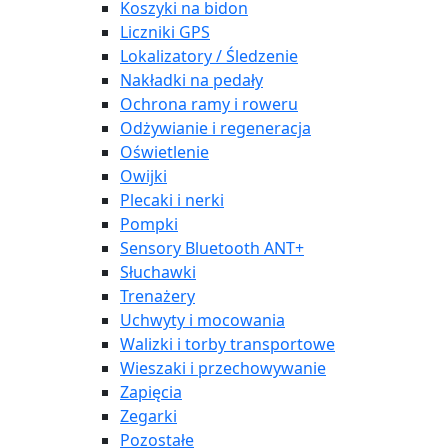
Koszyki na bidon
Liczniki GPS
Lokalizatory / Śledzenie
Nakładki na pedały
Ochrona ramy i roweru
Odżywianie i regeneracja
Oświetlenie
Owijki
Plecaki i nerki
Pompki
Sensory Bluetooth ANT+
Słuchawki
Trenażery
Uchwyty i mocowania
Walizki i torby transportowe
Wieszaki i przechowywanie
Zapięcia
Zegarki
Pozostałe