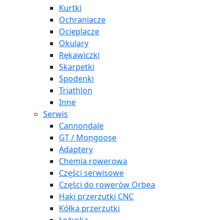
Kurtki
Ochraniacze
Ocieplacze
Okulary
Rękawiczki
Skarpetki
Spodenki
Triathlon
Inne
Serwis
Cannondale
GT / Mongoose
Adaptery
Chemia rowerowa
Części serwisowe
Części do rowerów Orbea
Haki przerzutki CNC
Kółka przerzutki