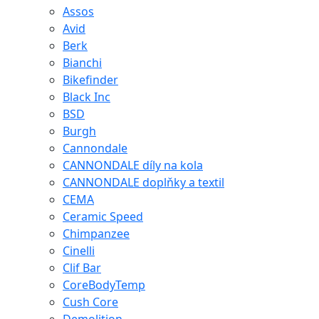
Assos
Avid
Berk
Bianchi
Bikefinder
Black Inc
BSD
Burgh
Cannondale
CANNONDALE díly na kola
CANNONDALE doplňky a textil
CEMA
Ceramic Speed
Chimpanzee
Cinelli
Clif Bar
CoreBodyTemp
Cush Core