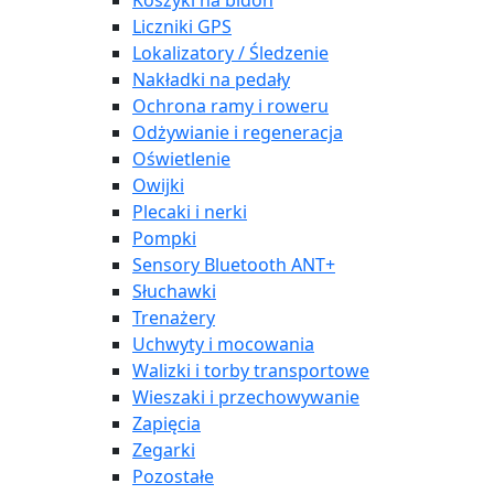
Koszyki na bidon
Liczniki GPS
Lokalizatory / Śledzenie
Nakładki na pedały
Ochrona ramy i roweru
Odżywianie i regeneracja
Oświetlenie
Owijki
Plecaki i nerki
Pompki
Sensory Bluetooth ANT+
Słuchawki
Trenażery
Uchwyty i mocowania
Walizki i torby transportowe
Wieszaki i przechowywanie
Zapięcia
Zegarki
Pozostałe