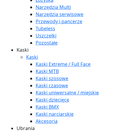
Łożyska
Narzędzia Multi
Narzędzia serwisowe
Przewody i pancerze
Tubeless
Uszczelki
Pozostałe
Kaski
Kaski
Kaski Extreme / Full Face
Kaski MTB
Kaski szosowe
Kaski czasowe
Kaski uniwersalne / miejskie
Kaski dziecięce
Kaski BMX
Kaski narciarskie
Akcesoria
Ubrania