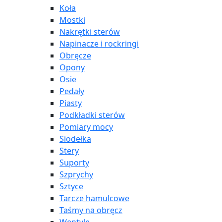
Koła
Mostki
Nakrętki sterów
Napinacze i rockringi
Obręcze
Opony
Osie
Pedały
Piasty
Podkładki sterów
Pomiary mocy
Siodełka
Stery
Suporty
Szprychy
Sztyce
Tarcze hamulcowe
Taśmy na obręcz