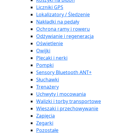
Koszyki na bidon
Liczniki GPS
Lokalizatory / Śledzenie
Nakładki na pedały
Ochrona ramy i roweru
Odżywianie i regeneracja
Oświetlenie
Owijki
Plecaki i nerki
Pompki
Sensory Bluetooth ANT+
Słuchawki
Trenażery
Uchwyty i mocowania
Walizki i torby transportowe
Wieszaki i przechowywanie
Zapięcia
Zegarki
Pozostałe