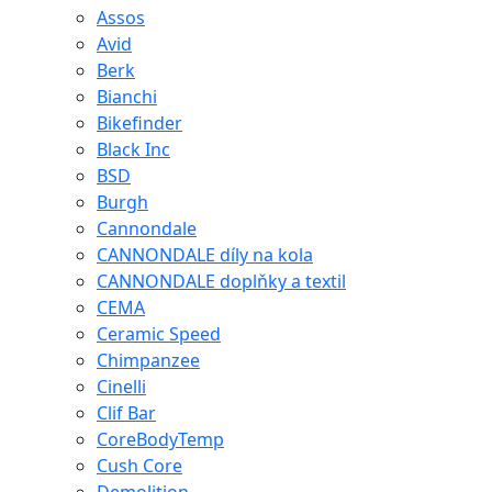
Assos
Avid
Berk
Bianchi
Bikefinder
Black Inc
BSD
Burgh
Cannondale
CANNONDALE díly na kola
CANNONDALE doplňky a textil
CEMA
Ceramic Speed
Chimpanzee
Cinelli
Clif Bar
CoreBodyTemp
Cush Core