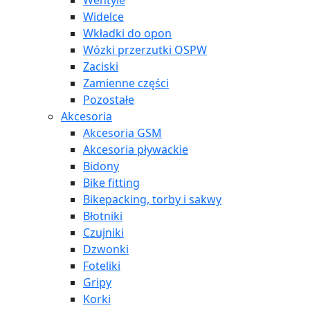
Wentyle
Widelce
Wkładki do opon
Wózki przerzutki OSPW
Zaciski
Zamienne części
Pozostałe
Akcesoria
Akcesoria GSM
Akcesoria pływackie
Bidony
Bike fitting
Bikepacking, torby i sakwy
Błotniki
Czujniki
Dzwonki
Foteliki
Gripy
Korki