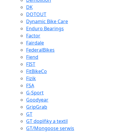
Demolition
DK
DOTOUT
Dynamic Bike Care
Enduro Bearings
Factor
Fairdale
FederalBikes
Fiend
FIST
FitBikeCo
Fizik
FSA
G-Sport
Goodyear
GripGrab
GT
GT doplňky a textil
GT/Mongoose serwis