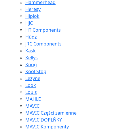
Hammerhead
Heresy
Hiplok
HJC
HT Components
Hüdz
JRC Components
Kask
Kellys
Knog
Kool Stop
Lezyne
Look
Louis
MAHLE
MAVIC
MAVIC Części zamienne
MAVIC DOPLŇKY
MAVIC Komponenty