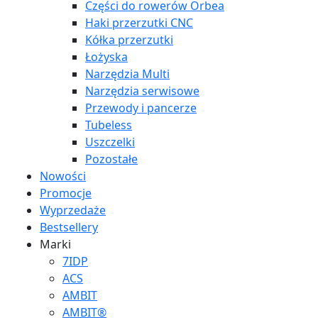
Części do rowerów Orbea
Haki przerzutki CNC
Kółka przerzutki
Łożyska
Narzędzia Multi
Narzędzia serwisowe
Przewody i pancerze
Tubeless
Uszczelki
Pozostałe
Nowości
Promocje
Wyprzedaże
Bestsellery
Marki
7IDP
ACS
AMBIT
AMBIT®