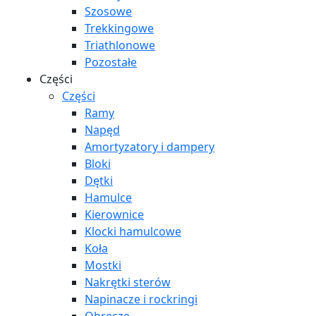
Szosowe
Trekkingowe
Triathlonowe
Pozostałe
Części
Części
Ramy
Napęd
Amortyzatory i dampery
Bloki
Dętki
Hamulce
Kierownice
Klocki hamulcowe
Koła
Mostki
Nakrętki sterów
Napinacze i rockringi