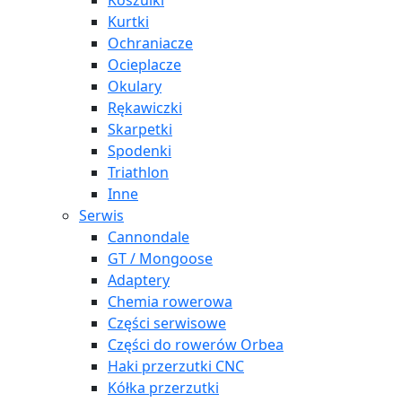
Koszulki
Kurtki
Ochraniacze
Ocieplacze
Okulary
Rękawiczki
Skarpetki
Spodenki
Triathlon
Inne
Serwis
Cannondale
GT / Mongoose
Adaptery
Chemia rowerowa
Części serwisowe
Części do rowerów Orbea
Haki przerzutki CNC
Kółka przerzutki