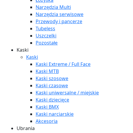
Łożyska
Narzędzia Multi
Narzędzia serwisowe
Przewody i pancerze
Tubeless
Uszczelki
Pozostałe
Kaski
Kaski
Kaski Extreme / Full Face
Kaski MTB
Kaski szosowe
Kaski czasowe
Kaski uniwersalne / miejskie
Kaski dziecięce
Kaski BMX
Kaski narciarskie
Akcesoria
Ubrania