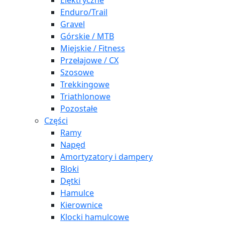
Elektryczne
Enduro/Trail
Gravel
Górskie / MTB
Miejskie / Fitness
Przełajowe / CX
Szosowe
Trekkingowe
Triathlonowe
Pozostałe
Części
Ramy
Napęd
Amortyzatory i dampery
Bloki
Dętki
Hamulce
Kierownice
Klocki hamulcowe