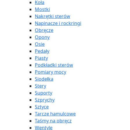
Koła
Mostki
Nakrętki sterów
Napinacze i rockringi
Obręcze
Opony
Osie
Pedały
Piasty
Podkładki sterów
Pomiary mocy
Siodełka
Stery
Suporty
Szprychy
Sztyce
Tarcze hamulcowe
Taśmy na obręcz
Wentyle