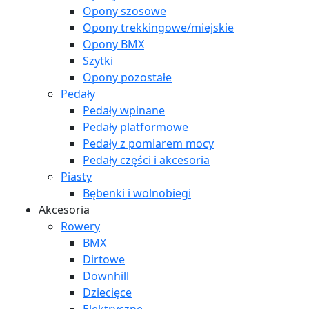
Opony szosowe
Opony trekkingowe/miejskie
Opony BMX
Szytki
Opony pozostałe
Pedały
Pedały wpinane
Pedały platformowe
Pedały z pomiarem mocy
Pedały części i akcesoria
Piasty
Bębenki i wolnobiegi
Akcesoria
Rowery
BMX
Dirtowe
Downhill
Dziecięce