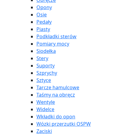
Obręcze
Opony
Osie
Pedały
Piasty
Podkładki sterów
Pomiary mocy
Siodełka
Stery
Suporty
Szprychy
Sztyce
Tarcze hamulcowe
Taśmy na obręcz
Wentyle
Widelce
Wkładki do opon
Wózki przerzutki OSPW
Zaciski