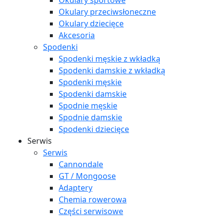
Okulary sportowe
Okulary przeciwsłoneczne
Okulary dziecięce
Akcesoria
Spodenki
Spodenki męskie z wkładką
Spodenki damskie z wkładką
Spodenki męskie
Spodenki damskie
Spodnie męskie
Spodnie damskie
Spodenki dziecięce
Serwis
Serwis
Cannondale
GT / Mongoose
Adaptery
Chemia rowerowa
Części serwisowe