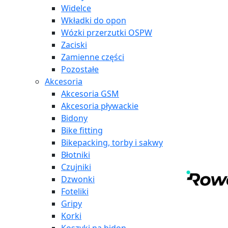
Widelce
Wkładki do opon
Wózki przerzutki OSPW
Zaciski
Zamienne części
Pozostałe
Akcesoria
Akcesoria GSM
Akcesoria pływackie
Bidony
Bike fitting
Bikepacking, torby i sakwy
Błotniki
Czujniki
Dzwonki
Foteliki
Gripy
Korki