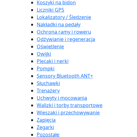
Koszyki na bidon
Liczniki GPS
Lokalizatory / Śledzenie
Nakładki na pedały
Ochrona ramy i roweru
Odżywianie i regeneracja
Oświetlenie
Owijki
Plecaki i nerki
Pompki
Sensory Bluetooth ANT+
Słuchawki
Trenażery
Uchwyty i mocowania
Walizki i torby transportowe
Wieszaki i przechowywanie
Zapięcia
Zegarki
Pozostałe