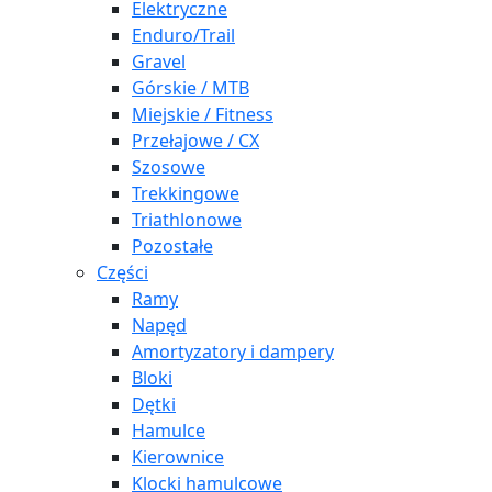
Elektryczne
Enduro/Trail
Gravel
Górskie / MTB
Miejskie / Fitness
Przełajowe / CX
Szosowe
Trekkingowe
Triathlonowe
Pozostałe
Części
Ramy
Napęd
Amortyzatory i dampery
Bloki
Dętki
Hamulce
Kierownice
Klocki hamulcowe