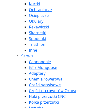
Kurtki
Ochraniacze
Ocieplacze
Okulary
Rękawiczki
Skarpetki
Spodenki
Triathlon
Inne
Serwis
Cannondale
GT / Mongoose
Adaptery
Chemia rowerowa
Części serwisowe
Części do rowerów Orbea
Haki przerzutki CNC
Kółka przerzutki