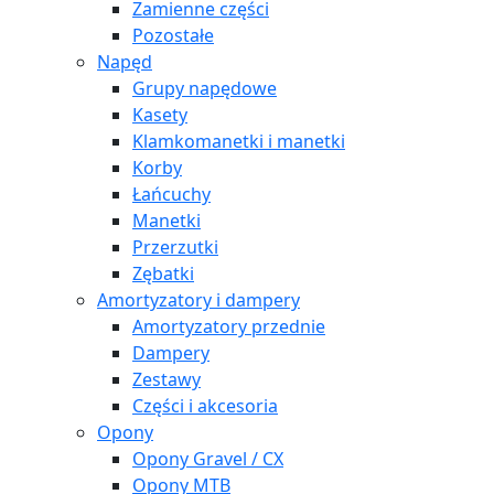
Zamienne części
Pozostałe
Napęd
Grupy napędowe
Kasety
Klamkomanetki i manetki
Korby
Łańcuchy
Manetki
Przerzutki
Zębatki
Amortyzatory i dampery
Amortyzatory przednie
Dampery
Zestawy
Części i akcesoria
Opony
Opony Gravel / CX
Opony MTB