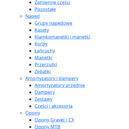
Zamienne części
Pozostałe
Napęd
Grupy napędowe
Kasety
Klamkomanetki i manetki
Korby
Łańcuchy
Manetki
Przerzutki
Zębatki
Amortyzatory i dampery
Amortyzatory przednie
Dampery
Zestawy
Części i akcesoria
Opony
Opony Gravel / CX
Opony MTB