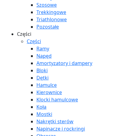
Szosowe
Trekkingowe
Triathlonowe
Pozostałe
Części
Części
Ramy
Napęd
Amortyzatory i dampery
Bloki
Dętki
Hamulce
Kierownice
Klocki hamulcowe
Koła
Mostki
Nakrętki sterów
Napinacze i rockringi