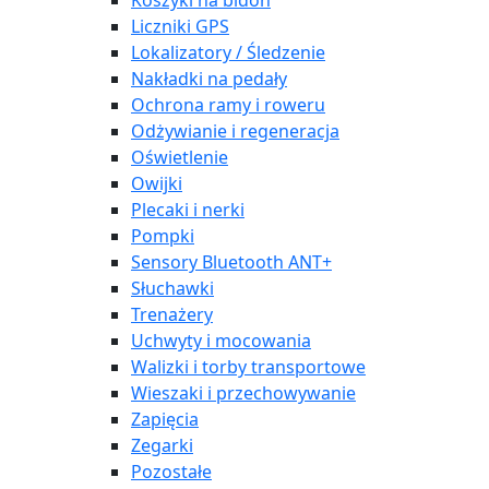
Koszyki na bidon
Liczniki GPS
Lokalizatory / Śledzenie
Nakładki na pedały
Ochrona ramy i roweru
Odżywianie i regeneracja
Oświetlenie
Owijki
Plecaki i nerki
Pompki
Sensory Bluetooth ANT+
Słuchawki
Trenażery
Uchwyty i mocowania
Walizki i torby transportowe
Wieszaki i przechowywanie
Zapięcia
Zegarki
Pozostałe