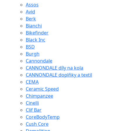
Assos
Avid
Berk
Bianchi
Bikefinder
Black Inc
BSD
Burgh
Cannondale
CANNONDALE díly na kola
CANNONDALE doplňky a textil
CEMA
Ceramic Speed
Chimpanzee
Cinelli
Clif Bar
CoreBodyTemp
Cush Core