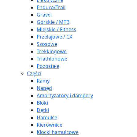
Elektryczne
Enduro/Trail
Gravel
Górskie / MTB
Miejskie / Fitness
Przełajowe / CX
Szosowe
Trekkingowe
Triathlonowe
Pozostałe
Części
Ramy
Napęd
Amortyzatory i dampery
Bloki
Dętki
Hamulce
Kierownice
Klocki hamulcowe