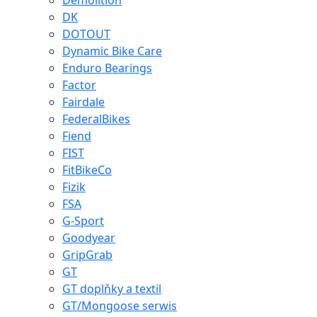
Demolition
DK
DOTOUT
Dynamic Bike Care
Enduro Bearings
Factor
Fairdale
FederalBikes
Fiend
FIST
FitBikeCo
Fizik
FSA
G-Sport
Goodyear
GripGrab
GT
GT doplňky a textil
GT/Mongoose serwis