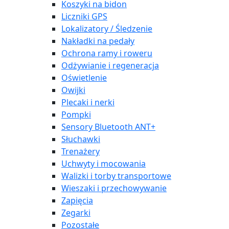
Koszyki na bidon
Liczniki GPS
Lokalizatory / Śledzenie
Nakładki na pedały
Ochrona ramy i roweru
Odżywianie i regeneracja
Oświetlenie
Owijki
Plecaki i nerki
Pompki
Sensory Bluetooth ANT+
Słuchawki
Trenażery
Uchwyty i mocowania
Walizki i torby transportowe
Wieszaki i przechowywanie
Zapięcia
Zegarki
Pozostałe