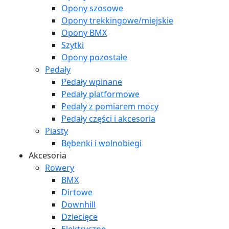
Opony szosowe
Opony trekkingowe/miejskie
Opony BMX
Szytki
Opony pozostałe
Pedały
Pedały wpinane
Pedały platformowe
Pedały z pomiarem mocy
Pedały części i akcesoria
Piasty
Bębenki i wolnobiegi
Akcesoria
Rowery
BMX
Dirtowe
Downhill
Dziecięce