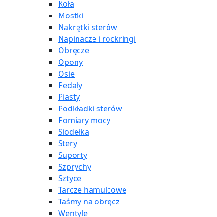
Koła
Mostki
Nakrętki sterów
Napinacze i rockringi
Obręcze
Opony
Osie
Pedały
Piasty
Podkładki sterów
Pomiary mocy
Siodełka
Stery
Suporty
Szprychy
Sztyce
Tarcze hamulcowe
Taśmy na obręcz
Wentyle