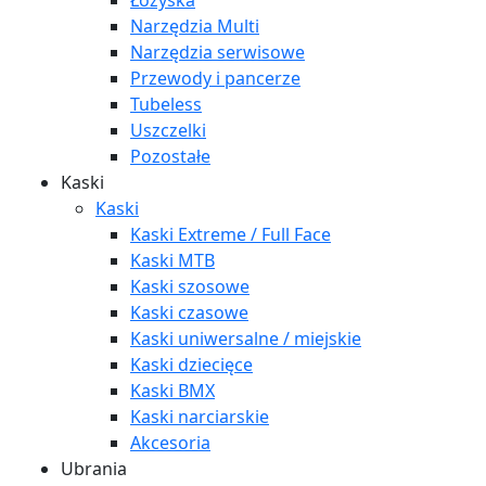
Łożyska
Narzędzia Multi
Narzędzia serwisowe
Przewody i pancerze
Tubeless
Uszczelki
Pozostałe
Kaski
Kaski
Kaski Extreme / Full Face
Kaski MTB
Kaski szosowe
Kaski czasowe
Kaski uniwersalne / miejskie
Kaski dziecięce
Kaski BMX
Kaski narciarskie
Akcesoria
Ubrania