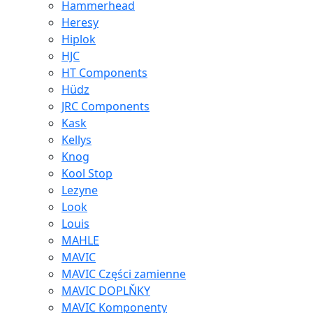
Hammerhead
Heresy
Hiplok
HJC
HT Components
Hüdz
JRC Components
Kask
Kellys
Knog
Kool Stop
Lezyne
Look
Louis
MAHLE
MAVIC
MAVIC Części zamienne
MAVIC DOPLŇKY
MAVIC Komponenty