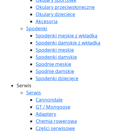
Okulary sportowe
Okulary przeciwsłoneczne
Okulary dziecięce
Akcesoria
Spodenki
Spodenki męskie z wkładką
Spodenki damskie z wkładką
Spodenki męskie
Spodenki damskie
Spodnie męskie
Spodnie damskie
Spodenki dziecięce
Serwis
Serwis
Cannondale
GT / Mongoose
Adaptery
Chemia rowerowa
Części serwisowe