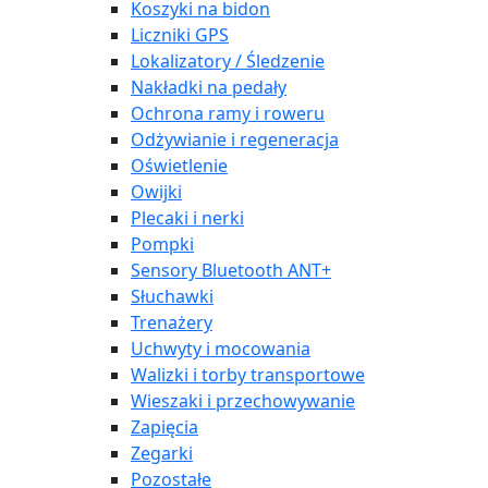
Koszyki na bidon
Liczniki GPS
Lokalizatory / Śledzenie
Nakładki na pedały
Ochrona ramy i roweru
Odżywianie i regeneracja
Oświetlenie
Owijki
Plecaki i nerki
Pompki
Sensory Bluetooth ANT+
Słuchawki
Trenażery
Uchwyty i mocowania
Walizki i torby transportowe
Wieszaki i przechowywanie
Zapięcia
Zegarki
Pozostałe