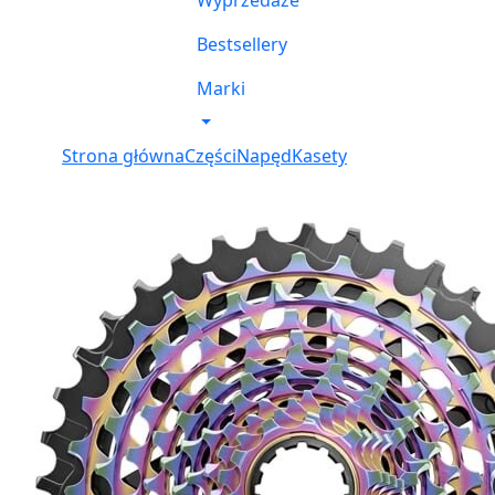
Wyprzedaże
Bestsellery
Marki
Strona główna
Części
Napęd
Kasety