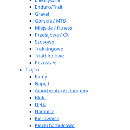
Elektryczne
Enduro/Trail
Gravel
Górskie / MTB
Miejskie / Fitness
Przełajowe / CX
Szosowe
Trekkingowe
Triathlonowe
Pozostałe
Części
Ramy
Napęd
Amortyzatory i dampery
Bloki
Dętki
Hamulce
Kierownice
Klocki hamulcowe