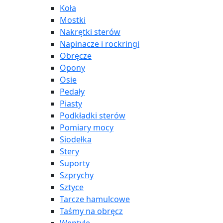
Koła
Mostki
Nakrętki sterów
Napinacze i rockringi
Obręcze
Opony
Osie
Pedały
Piasty
Podkładki sterów
Pomiary mocy
Siodełka
Stery
Suporty
Szprychy
Sztyce
Tarcze hamulcowe
Taśmy na obręcz