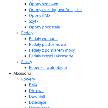
Opony szosowe
Opony trekkingowe/miejskie
Opony BMX
Szytki
Opony pozostałe
Pedały
Pedały wpinane
Pedały platformowe
Pedały z pomiarem mocy
Pedały części i akcesoria
Piasty
Bębenki i wolnobiegi
Akcesoria
Rowery
BMX
Dirtowe
Downhill
Dziecięce