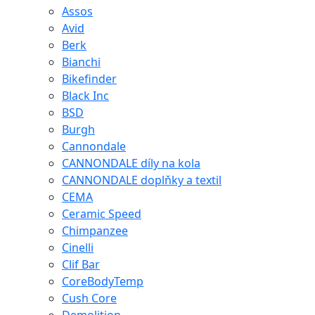
Assos
Avid
Berk
Bianchi
Bikefinder
Black Inc
BSD
Burgh
Cannondale
CANNONDALE díly na kola
CANNONDALE doplňky a textil
CEMA
Ceramic Speed
Chimpanzee
Cinelli
Clif Bar
CoreBodyTemp
Cush Core