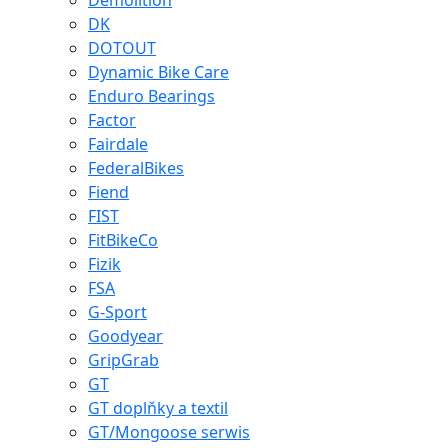
Demolition
DK
DOTOUT
Dynamic Bike Care
Enduro Bearings
Factor
Fairdale
FederalBikes
Fiend
FIST
FitBikeCo
Fizik
FSA
G-Sport
Goodyear
GripGrab
GT
GT doplňky a textil
GT/Mongoose serwis