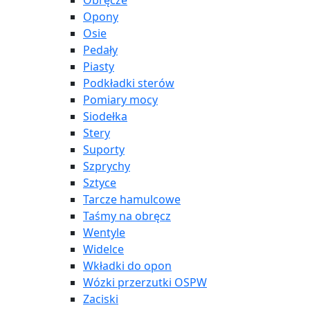
Obręcze
Opony
Osie
Pedały
Piasty
Podkładki sterów
Pomiary mocy
Siodełka
Stery
Suporty
Szprychy
Sztyce
Tarcze hamulcowe
Taśmy na obręcz
Wentyle
Widelce
Wkładki do opon
Wózki przerzutki OSPW
Zaciski