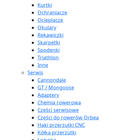
Kurtki
Ochraniacze
Ocieplacze
Okulary
Rękawiczki
Skarpetki
Spodenki
Triathlon
Inne
Serwis
Cannondale
GT / Mongoose
Adaptery
Chemia rowerowa
Części serwisowe
Części do rowerów Orbea
Haki przerzutki CNC
Kółka przerzutki