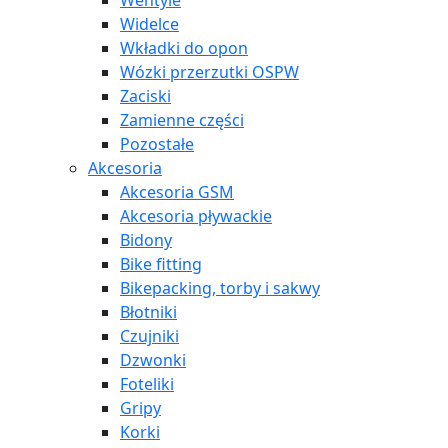
Wentyle
Widelce
Wkładki do opon
Wózki przerzutki OSPW
Zaciski
Zamienne części
Pozostałe
Akcesoria
Akcesoria GSM
Akcesoria pływackie
Bidony
Bike fitting
Bikepacking, torby i sakwy
Błotniki
Czujniki
Dzwonki
Foteliki
Gripy
Korki