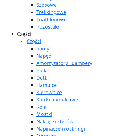
Szosowe
Trekkingowe
Triathlonowe
Pozostałe
Części
Części
Ramy
Napęd
Amortyzatory i dampery
Bloki
Dętki
Hamulce
Kierownice
Klocki hamulcowe
Koła
Mostki
Nakrętki sterów
Napinacze i rockringi