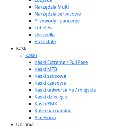
Łożyska
Narzędzia Multi
Narzędzia serwisowe
Przewody i pancerze
Tubeless
Uszczelki
Pozostałe
Kaski
Kaski
Kaski Extreme / Full Face
Kaski MTB
Kaski szosowe
Kaski czasowe
Kaski uniwersalne / miejskie
Kaski dziecięce
Kaski BMX
Kaski narciarskie
Akcesoria
Ubrania