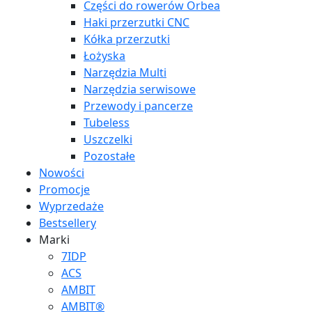
Części do rowerów Orbea
Haki przerzutki CNC
Kółka przerzutki
Łożyska
Narzędzia Multi
Narzędzia serwisowe
Przewody i pancerze
Tubeless
Uszczelki
Pozostałe
Nowości
Promocje
Wyprzedaże
Bestsellery
Marki
7IDP
ACS
AMBIT
AMBIT®