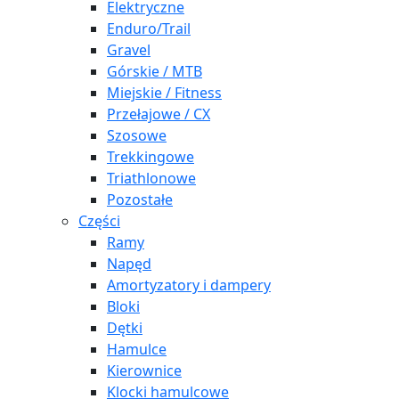
Elektryczne
Enduro/Trail
Gravel
Górskie / MTB
Miejskie / Fitness
Przełajowe / CX
Szosowe
Trekkingowe
Triathlonowe
Pozostałe
Części
Ramy
Napęd
Amortyzatory i dampery
Bloki
Dętki
Hamulce
Kierownice
Klocki hamulcowe