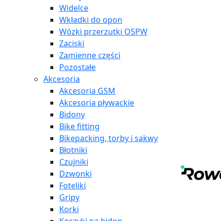
Widelce
Wkładki do opon
Wózki przerzutki OSPW
Zaciski
Zamienne części
Pozostałe
Akcesoria
Akcesoria GSM
Akcesoria pływackie
Bidony
Bike fitting
Bikepacking, torby i sakwy
Błotniki
Czujniki
Dzwonki
Foteliki
Gripy
Korki