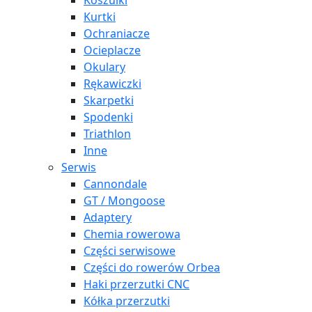
Koszulki
Kurtki
Ochraniacze
Ocieplacze
Okulary
Rękawiczki
Skarpetki
Spodenki
Triathlon
Inne
Serwis
Cannondale
GT / Mongoose
Adaptery
Chemia rowerowa
Części serwisowe
Części do rowerów Orbea
Haki przerzutki CNC
Kółka przerzutki