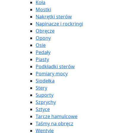
Koła
Mostki
Nakrętki sterów
Napinacze i rockringi
Obręcze
Opony
Osie
Pedały
Piasty
Podkładki sterów
Pomiary mocy
Siodełka
Stery
Suporty
Szprychy
Sztyce
Tarcze hamulcowe
Taśmy na obręcz
Wentyle