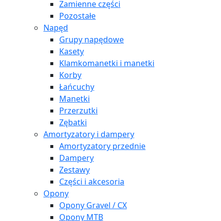
Zamienne części
Pozostałe
Napęd
Grupy napędowe
Kasety
Klamkomanetki i manetki
Korby
Łańcuchy
Manetki
Przerzutki
Zębatki
Amortyzatory i dampery
Amortyzatory przednie
Dampery
Zestawy
Części i akcesoria
Opony
Opony Gravel / CX
Opony MTB