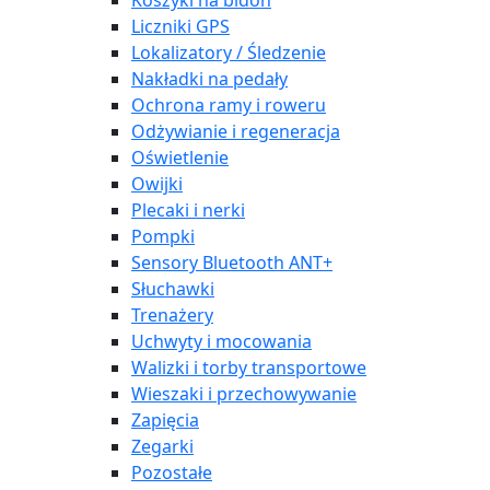
Koszyki na bidon
Liczniki GPS
Lokalizatory / Śledzenie
Nakładki na pedały
Ochrona ramy i roweru
Odżywianie i regeneracja
Oświetlenie
Owijki
Plecaki i nerki
Pompki
Sensory Bluetooth ANT+
Słuchawki
Trenażery
Uchwyty i mocowania
Walizki i torby transportowe
Wieszaki i przechowywanie
Zapięcia
Zegarki
Pozostałe