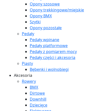
Opony szosowe
Opony trekkingowe/miejskie
Opony BMX
Szytki
Opony pozostałe
Pedały
Pedały wpinane
Pedały platformowe
Pedały z pomiarem mocy
Pedały części i akcesoria
Piasty
Bębenki i wolnobiegi
Akcesoria
Rowery
BMX
Dirtowe
Downhill
Dziecięce