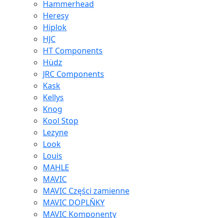
Hammerhead
Heresy
Hiplok
HJC
HT Components
Hüdz
JRC Components
Kask
Kellys
Knog
Kool Stop
Lezyne
Look
Louis
MAHLE
MAVIC
MAVIC Części zamienne
MAVIC DOPLŇKY
MAVIC Komponenty