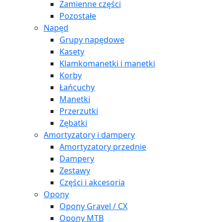
Zamienne części
Pozostałe
Napęd
Grupy napędowe
Kasety
Klamkomanetki i manetki
Korby
Łańcuchy
Manetki
Przerzutki
Zębatki
Amortyzatory i dampery
Amortyzatory przednie
Dampery
Zestawy
Części i akcesoria
Opony
Opony Gravel / CX
Opony MTB