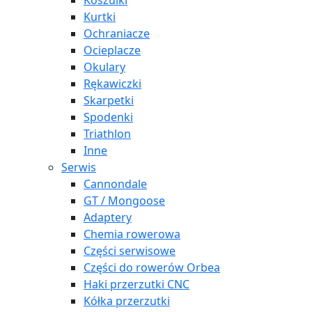
Koszulki
Kurtki
Ochraniacze
Ocieplacze
Okulary
Rękawiczki
Skarpetki
Spodenki
Triathlon
Inne
Serwis
Cannondale
GT / Mongoose
Adaptery
Chemia rowerowa
Części serwisowe
Części do rowerów Orbea
Haki przerzutki CNC
Kółka przerzutki