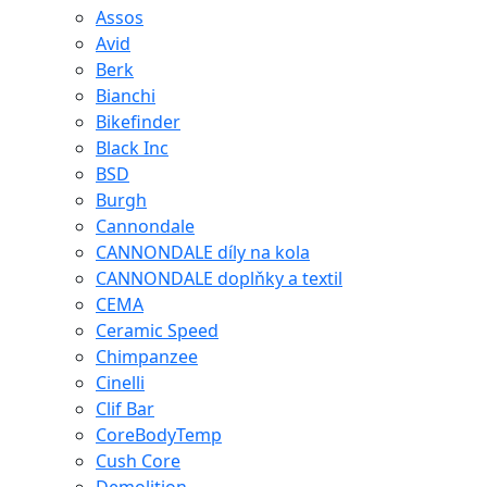
Assos
Avid
Berk
Bianchi
Bikefinder
Black Inc
BSD
Burgh
Cannondale
CANNONDALE díly na kola
CANNONDALE doplňky a textil
CEMA
Ceramic Speed
Chimpanzee
Cinelli
Clif Bar
CoreBodyTemp
Cush Core