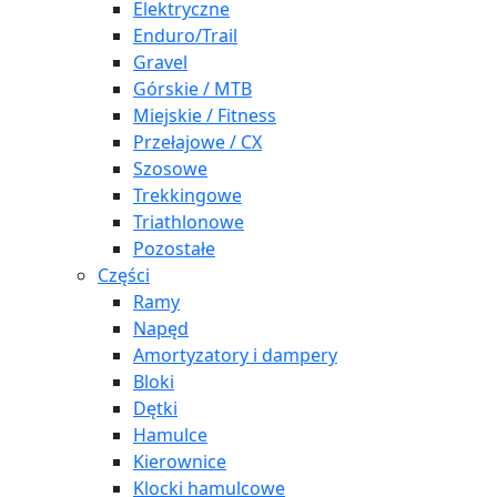
Elektryczne
Enduro/Trail
Gravel
Górskie / MTB
Miejskie / Fitness
Przełajowe / CX
Szosowe
Trekkingowe
Triathlonowe
Pozostałe
Części
Ramy
Napęd
Amortyzatory i dampery
Bloki
Dętki
Hamulce
Kierownice
Klocki hamulcowe