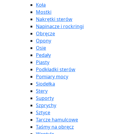
Koła
Mostki
Nakrętki sterów
Napinacze i rockringi
Obręcze
Opony
Osie
Pedały
Piasty
Podkładki sterów
Pomiary mocy
Siodełka
Stery
Suporty
Szprychy
Sztyce
Tarcze hamulcowe
Taśmy na obręcz