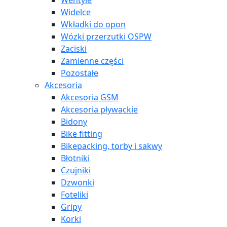
Wentyle
Widelce
Wkładki do opon
Wózki przerzutki OSPW
Zaciski
Zamienne części
Pozostałe
Akcesoria
Akcesoria GSM
Akcesoria pływackie
Bidony
Bike fitting
Bikepacking, torby i sakwy
Błotniki
Czujniki
Dzwonki
Foteliki
Gripy
Korki