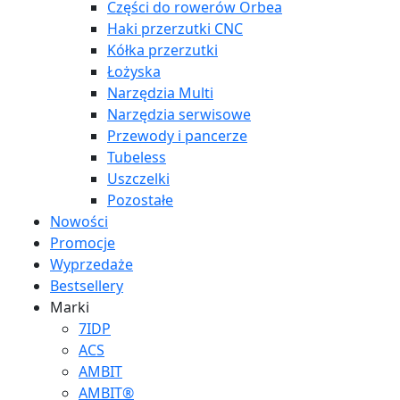
Części do rowerów Orbea
Haki przerzutki CNC
Kółka przerzutki
Łożyska
Narzędzia Multi
Narzędzia serwisowe
Przewody i pancerze
Tubeless
Uszczelki
Pozostałe
Nowości
Promocje
Wyprzedaże
Bestsellery
Marki
7IDP
ACS
AMBIT
AMBIT®