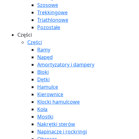
Szosowe
Trekkingowe
Triathlonowe
Pozostałe
Części
Części
Ramy
Napęd
Amortyzatory i dampery
Bloki
Dętki
Hamulce
Kierownice
Klocki hamulcowe
Koła
Mostki
Nakrętki sterów
Napinacze i rockringi