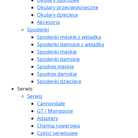
Okulary sportowe
Okulary przeciwsłoneczne
Okulary dziecięce
Akcesoria
Spodenki
Spodenki męskie z wkładką
Spodenki damskie z wkładką
Spodenki męskie
Spodenki damskie
Spodnie męskie
Spodnie damskie
Spodenki dziecięce
Serwis
Serwis
Cannondale
GT / Mongoose
Adaptery
Chemia rowerowa
Części serwisowe