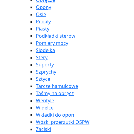
Obręcze
Opony
Osie
Pedały
Piasty
Podkładki sterów
Pomiary mocy
Siodełka
Stery
Suporty
Szprychy
Sztyce
Tarcze hamulcowe
Taśmy na obręcz
Wentyle
Widelce
Wkładki do opon
Wózki przerzutki OSPW
Zaciski