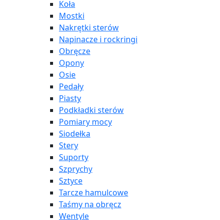
Koła
Mostki
Nakrętki sterów
Napinacze i rockringi
Obręcze
Opony
Osie
Pedały
Piasty
Podkładki sterów
Pomiary mocy
Siodełka
Stery
Suporty
Szprychy
Sztyce
Tarcze hamulcowe
Taśmy na obręcz
Wentyle