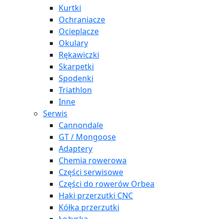
Kurtki
Ochraniacze
Ocieplacze
Okulary
Rękawiczki
Skarpetki
Spodenki
Triathlon
Inne
Serwis
Cannondale
GT / Mongoose
Adaptery
Chemia rowerowa
Części serwisowe
Części do rowerów Orbea
Haki przerzutki CNC
Kółka przerzutki