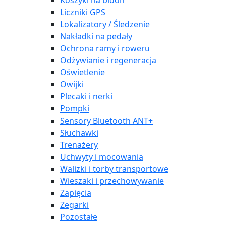
Koszyki na bidon
Liczniki GPS
Lokalizatory / Śledzenie
Nakładki na pedały
Ochrona ramy i roweru
Odżywianie i regeneracja
Oświetlenie
Owijki
Plecaki i nerki
Pompki
Sensory Bluetooth ANT+
Słuchawki
Trenażery
Uchwyty i mocowania
Walizki i torby transportowe
Wieszaki i przechowywanie
Zapięcia
Zegarki
Pozostałe