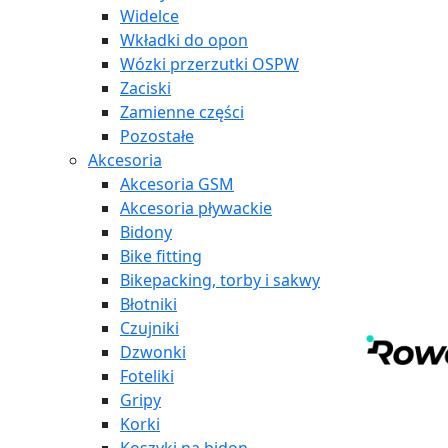
Widelce
Wkładki do opon
Wózki przerzutki OSPW
Zaciski
Zamienne części
Pozostałe
Akcesoria
Akcesoria GSM
Akcesoria pływackie
Bidony
Bike fitting
Bikepacking, torby i sakwy
Błotniki
Czujniki
Dzwonki
Foteliki
Gripy
Korki