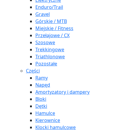
Elektryczne
Enduro/Trail
Gravel
Górskie / MTB
Miejskie / Fitness
Przełajowe / CX
Szosowe
Trekkingowe
Triathlonowe
Pozostałe
Części
Ramy
Napęd
Amortyzatory i dampery
Bloki
Dętki
Hamulce
Kierownice
Klocki hamulcowe