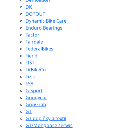
Demolition
DK
DOTOUT
Dynamic Bike Care
Enduro Bearings
Factor
Fairdale
FederalBikes
Fiend
FIST
FitBikeCo
Fizik
FSA
G-Sport
Goodyear
GripGrab
GT
GT doplňky a textil
GT/Mongoose serwis