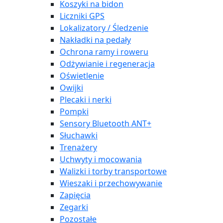
Koszyki na bidon
Liczniki GPS
Lokalizatory / Śledzenie
Nakładki na pedały
Ochrona ramy i roweru
Odżywianie i regeneracja
Oświetlenie
Owijki
Plecaki i nerki
Pompki
Sensory Bluetooth ANT+
Słuchawki
Trenażery
Uchwyty i mocowania
Walizki i torby transportowe
Wieszaki i przechowywanie
Zapięcia
Zegarki
Pozostałe