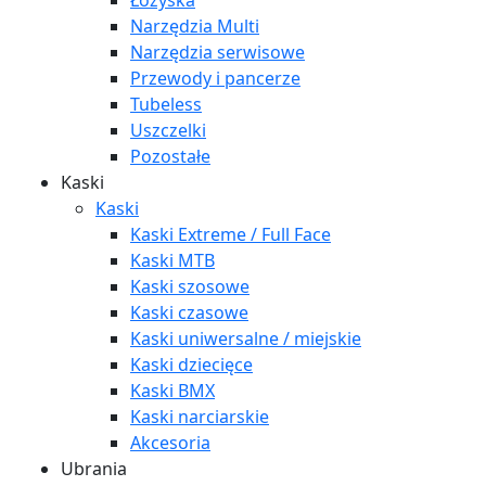
Łożyska
Narzędzia Multi
Narzędzia serwisowe
Przewody i pancerze
Tubeless
Uszczelki
Pozostałe
Kaski
Kaski
Kaski Extreme / Full Face
Kaski MTB
Kaski szosowe
Kaski czasowe
Kaski uniwersalne / miejskie
Kaski dziecięce
Kaski BMX
Kaski narciarskie
Akcesoria
Ubrania