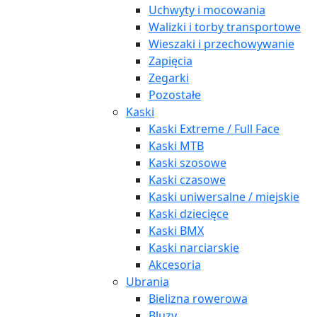
Uchwyty i mocowania
Walizki i torby transportowe
Wieszaki i przechowywanie
Zapięcia
Zegarki
Pozostałe
Kaski
Kaski Extreme / Full Face
Kaski MTB
Kaski szosowe
Kaski czasowe
Kaski uniwersalne / miejskie
Kaski dziecięce
Kaski BMX
Kaski narciarskie
Akcesoria
Ubrania
Bielizna rowerowa
Bluzy