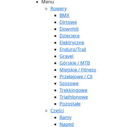
Menu
Rowery
BMX
Dirtowe
Downhill
Dziecięce
Elektryczne
Enduro/Trail
Gravel
Górskie / MTB
Miejskie / Fitness
Przełajowe / CX
Szosowe
Trekkingowe
Triathlonowe
Pozostałe
Części
Ramy
Napęd