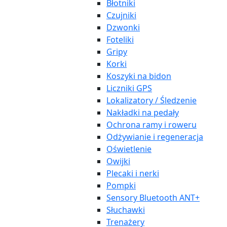
Błotniki
Czujniki
Dzwonki
Foteliki
Gripy
Korki
Koszyki na bidon
Liczniki GPS
Lokalizatory / Śledzenie
Nakładki na pedały
Ochrona ramy i roweru
Odżywianie i regeneracja
Oświetlenie
Owijki
Plecaki i nerki
Pompki
Sensory Bluetooth ANT+
Słuchawki
Trenażery