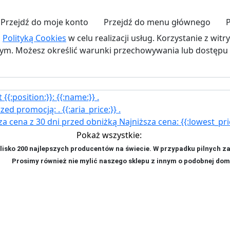
Przejdź do moje konto
Przejdź do menu głównego
z
Polityką Cookies
w celu realizacji usług. Korzystanie z wit
. Możesz określić warunki przechowywania lub dostępu d
{{:position:}}:
{{:name:}}
.
rzed promocją:
.
{{:aria_price:}}
.
za cena z 30 dni przed obniżką
Najniższa cena:
{{:lowest_pri
Pokaż wszystkie:
isko 200 najlepszych producentów na świecie. W przypadku pilnych z
ji. P
rosimy również nie mylić naszego sklepu z innym o podobnej dom