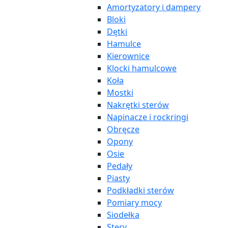
Amortyzatory i dampery
Bloki
Dętki
Hamulce
Kierownice
Klocki hamulcowe
Koła
Mostki
Nakrętki sterów
Napinacze i rockringi
Obręcze
Opony
Osie
Pedały
Piasty
Podkładki sterów
Pomiary mocy
Siodełka
Stery