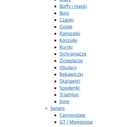
Buffy i maski
Buty
Czapki
Gogle
Kamizelki
Koszulki
Kurtki
Ochraniacze
Ocieplacze
Okulary
Rękawiczki
Skarpetki
Spodenki
Triathlon
Inne
Serwis
Cannondale
GT / Mongoose