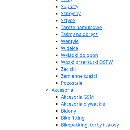
Suporty
Szprychy
Sztyce
Tarcze hamulcowe
Taśmy na obręcz
Wentyle
Widelce
Wkładki do opon
Wózki przerzutki OSPW
Zaciski
Zamienne części
Pozostałe
Akcesoria
Akcesoria GSM
Akcesoria pływackie
Bidony
Bike fitting
Bikepacking, torby i sakwy