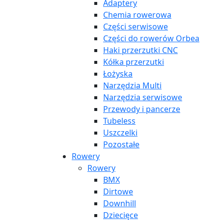
Adaptery
Chemia rowerowa
Części serwisowe
Części do rowerów Orbea
Haki przerzutki CNC
Kółka przerzutki
Łożyska
Narzędzia Multi
Narzędzia serwisowe
Przewody i pancerze
Tubeless
Uszczelki
Pozostałe
Rowery
Rowery
BMX
Dirtowe
Downhill
Dziecięce