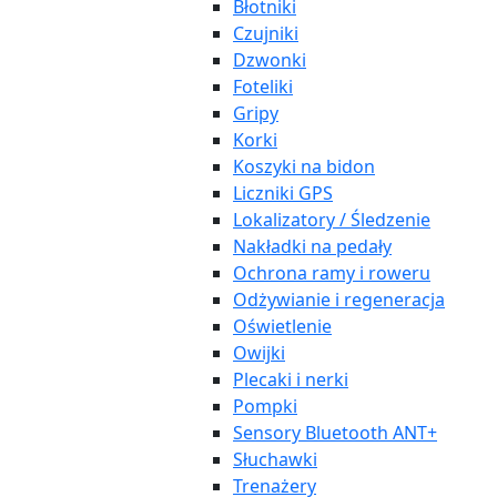
Błotniki
Czujniki
Dzwonki
Foteliki
Gripy
Korki
Koszyki na bidon
Liczniki GPS
Lokalizatory / Śledzenie
Nakładki na pedały
Ochrona ramy i roweru
Odżywianie i regeneracja
Oświetlenie
Owijki
Plecaki i nerki
Pompki
Sensory Bluetooth ANT+
Słuchawki
Trenażery