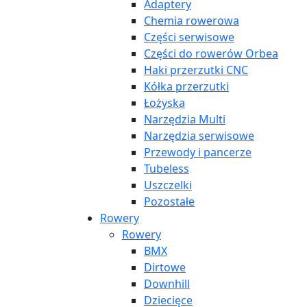
Adaptery
Chemia rowerowa
Części serwisowe
Części do rowerów Orbea
Haki przerzutki CNC
Kółka przerzutki
Łożyska
Narzędzia Multi
Narzędzia serwisowe
Przewody i pancerze
Tubeless
Uszczelki
Pozostałe
Rowery
Rowery
BMX
Dirtowe
Downhill
Dziecięce