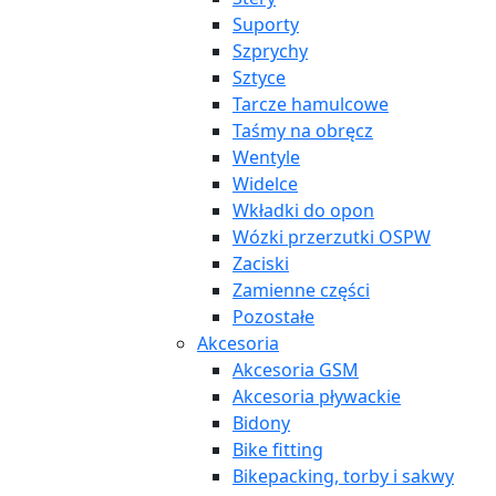
Suporty
Szprychy
Sztyce
Tarcze hamulcowe
Taśmy na obręcz
Wentyle
Widelce
Wkładki do opon
Wózki przerzutki OSPW
Zaciski
Zamienne części
Pozostałe
Akcesoria
Akcesoria GSM
Akcesoria pływackie
Bidony
Bike fitting
Bikepacking, torby i sakwy