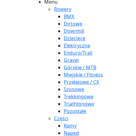
Menu
Rowery
BMX
Dirtowe
Downhill
Dziecięce
Elektryczne
Enduro/Trail
Gravel
Górskie / MTB
Miejskie / Fitness
Przełajowe / CX
Szosowe
Trekkingowe
Triathlonowe
Pozostałe
Części
Ramy
Napęd