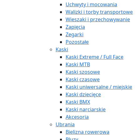
Uchwyty i mocowania
Walizki i torby transportowe
Wieszaki i przechowywanie
Zapięcia
Zegarki
Pozostałe
Kaski
Kaski Extreme / Full Face
Kaski MTB
Kaski szosowe
Kaski czasowe
Kaski uniwersalne / miejskie
Kaski dziecięce
Kaski BMX
Kaski narciarskie
Akcesoria
Ubrania
Bielizna rowerowa
Bluzy