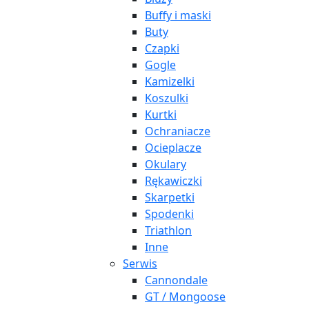
Buffy i maski
Buty
Czapki
Gogle
Kamizelki
Koszulki
Kurtki
Ochraniacze
Ocieplacze
Okulary
Rękawiczki
Skarpetki
Spodenki
Triathlon
Inne
Serwis
Cannondale
GT / Mongoose