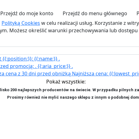
Przejdź do moje konto
Przejdź do menu głównego
z
Polityką Cookies
w celu realizacji usług. Korzystanie z wit
. Możesz określić warunki przechowywania lub dostępu d
{{:position:}}:
{{:name:}}
.
rzed promocją:
.
{{:aria_price:}}
.
za cena z 30 dni przed obniżką
Najniższa cena:
{{:lowest_pri
Pokaż wszystkie:
isko 200 najlepszych producentów na świecie. W przypadku pilnych z
ji. P
rosimy również nie mylić naszego sklepu z innym o podobnej dom