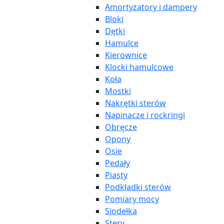
Amortyzatory i dampery
Bloki
Dętki
Hamulce
Kierownice
Klocki hamulcowe
Koła
Mostki
Nakrętki sterów
Napinacze i rockringi
Obręcze
Opony
Osie
Pedały
Piasty
Podkładki sterów
Pomiary mocy
Siodełka
Stery