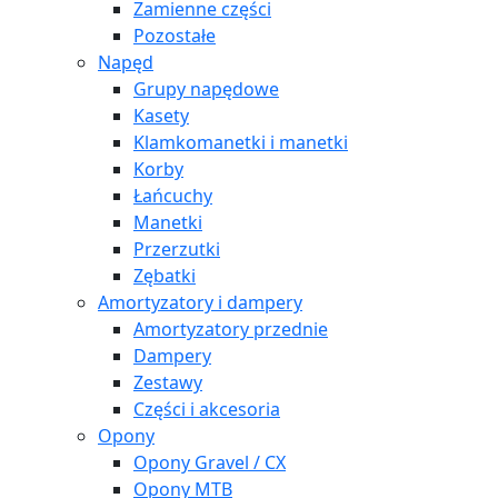
Zamienne części
Pozostałe
Napęd
Grupy napędowe
Kasety
Klamkomanetki i manetki
Korby
Łańcuchy
Manetki
Przerzutki
Zębatki
Amortyzatory i dampery
Amortyzatory przednie
Dampery
Zestawy
Części i akcesoria
Opony
Opony Gravel / CX
Opony MTB