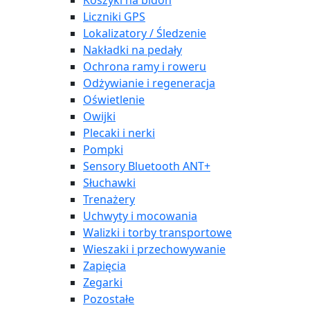
Koszyki na bidon
Liczniki GPS
Lokalizatory / Śledzenie
Nakładki na pedały
Ochrona ramy i roweru
Odżywianie i regeneracja
Oświetlenie
Owijki
Plecaki i nerki
Pompki
Sensory Bluetooth ANT+
Słuchawki
Trenażery
Uchwyty i mocowania
Walizki i torby transportowe
Wieszaki i przechowywanie
Zapięcia
Zegarki
Pozostałe