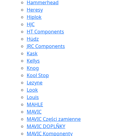
Hammerhead
Heresy
Hiplok
HJC
HT Components
Hüdz
JRC Components
Kask
Kellys
Knog
Kool Stop
Lezyne
Look
Louis
MAHLE
MAVIC
MAVIC Części zamienne
MAVIC DOPLŇKY
MAVIC Komponenty