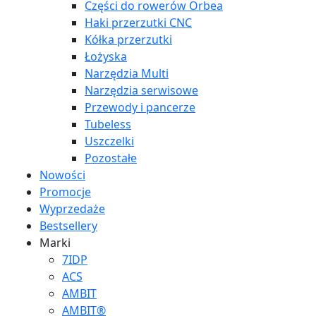
Części do rowerów Orbea
Haki przerzutki CNC
Kółka przerzutki
Łożyska
Narzędzia Multi
Narzędzia serwisowe
Przewody i pancerze
Tubeless
Uszczelki
Pozostałe
Nowości
Promocje
Wyprzedaże
Bestsellery
Marki
7IDP
ACS
AMBIT
AMBIT®