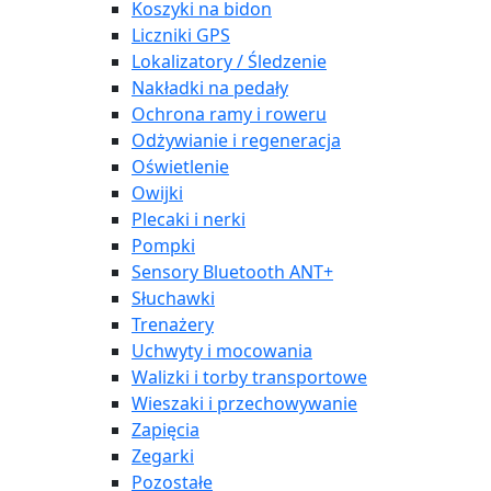
Koszyki na bidon
Liczniki GPS
Lokalizatory / Śledzenie
Nakładki na pedały
Ochrona ramy i roweru
Odżywianie i regeneracja
Oświetlenie
Owijki
Plecaki i nerki
Pompki
Sensory Bluetooth ANT+
Słuchawki
Trenażery
Uchwyty i mocowania
Walizki i torby transportowe
Wieszaki i przechowywanie
Zapięcia
Zegarki
Pozostałe