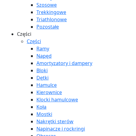
Szosowe
Trekkingowe
Triathlonowe
Pozostałe
Części
Części
Ramy
Napęd
Amortyzatory i dampery
Bloki
Dętki
Hamulce
Kierownice
Klocki hamulcowe
Koła
Mostki
Nakrętki sterów
Napinacze i rockringi