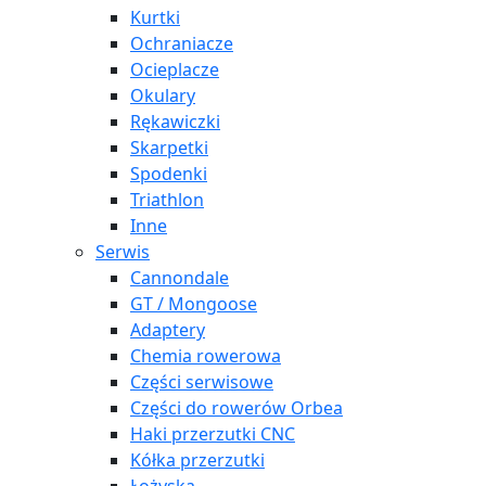
Kurtki
Ochraniacze
Ocieplacze
Okulary
Rękawiczki
Skarpetki
Spodenki
Triathlon
Inne
Serwis
Cannondale
GT / Mongoose
Adaptery
Chemia rowerowa
Części serwisowe
Części do rowerów Orbea
Haki przerzutki CNC
Kółka przerzutki