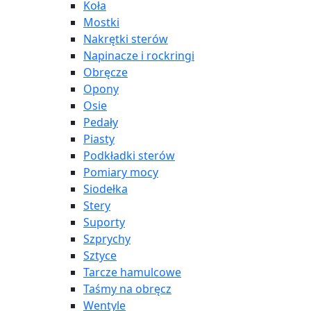
Koła
Mostki
Nakrętki sterów
Napinacze i rockringi
Obręcze
Opony
Osie
Pedały
Piasty
Podkładki sterów
Pomiary mocy
Siodełka
Stery
Suporty
Szprychy
Sztyce
Tarcze hamulcowe
Taśmy na obręcz
Wentyle