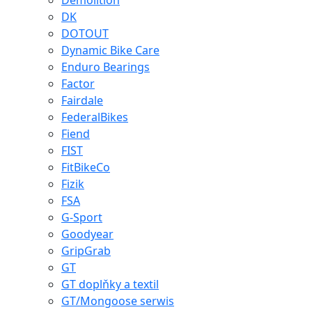
Demolition
DK
DOTOUT
Dynamic Bike Care
Enduro Bearings
Factor
Fairdale
FederalBikes
Fiend
FIST
FitBikeCo
Fizik
FSA
G-Sport
Goodyear
GripGrab
GT
GT doplňky a textil
GT/Mongoose serwis