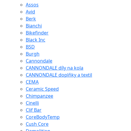
Assos
Avid
Berk
Bianchi
Bikefinder
Black Inc
BSD
Burgh
Cannondale
CANNONDALE díly na kola
CANNONDALE doplňky a textil
CEMA
Ceramic Speed
Chimpanzee
Cinelli
Clif Bar
CoreBodyTemp
Cush Core