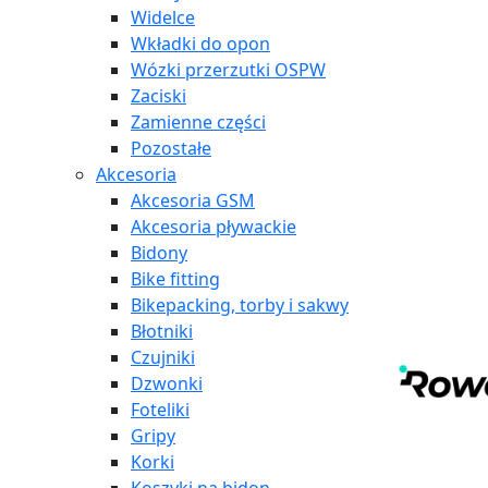
Widelce
Wkładki do opon
Wózki przerzutki OSPW
Zaciski
Zamienne części
Pozostałe
Akcesoria
Akcesoria GSM
Akcesoria pływackie
Bidony
Bike fitting
Bikepacking, torby i sakwy
Błotniki
Czujniki
Dzwonki
Foteliki
Gripy
Korki