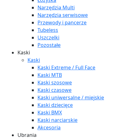
Łożyska
Narzędzia Multi
Narzędzia serwisowe
Przewody i pancerze
Tubeless
Uszczelki
Pozostałe
Kaski
Kaski
Kaski Extreme / Full Face
Kaski MTB
Kaski szosowe
Kaski czasowe
Kaski uniwersalne / miejskie
Kaski dziecięce
Kaski BMX
Kaski narciarskie
Akcesoria
Ubrania