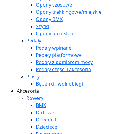
Opony szosowe
Opony trekkingowe/miejskie
Opony BMX
Szytki
Opony pozostałe
Pedały
Pedały wpinane
Pedały platformowe
Pedały z pomiarem mocy
Pedały części i akcesoria
Piasty
Bębenki i wolnobiegi
Akcesoria
Rowery
BMX
Dirtowe
Downhill
Dziecięce