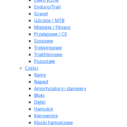
Elektryczne
Enduro/Trail
Gravel
Górskie / MTB
Miejskie / Fitness
Przełajowe / CX
Szosowe
Trekkingowe
Triathlonowe
Pozostałe
Części
Ramy
Napęd
Amortyzatory i dampery
Bloki
Dętki
Hamulce
Kierownice
Klocki hamulcowe