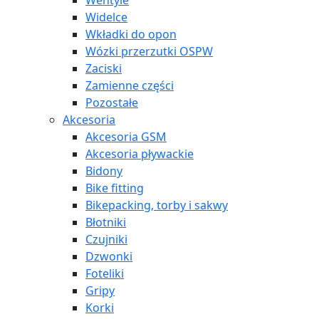
Wentyle
Widelce
Wkładki do opon
Wózki przerzutki OSPW
Zaciski
Zamienne części
Pozostałe
Akcesoria
Akcesoria GSM
Akcesoria pływackie
Bidony
Bike fitting
Bikepacking, torby i sakwy
Błotniki
Czujniki
Dzwonki
Foteliki
Gripy
Korki