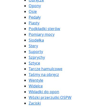
Obręcze
Opony
Osie
Pedały
Piasty
Podkładki sterów
Pomiary mocy
Siodełka
Stery
Suporty
Szprychy
Sztyce
Tarcze hamulcowe
Taśmy na obręcz
Wentyle
Widelce
Wkładki do opon
Wózki przerzutki OSPW
Zaciski