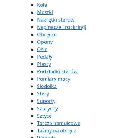
Koła
Mostki
Nakrętki sterów
Napinacze i rockringi
Obręcze
Opony
Osie
Pedały
Piasty
Podkładki sterów
Pomiary mocy
Siodełka
Stery
Suporty
Szprychy
Sztyce
Tarcze hamulcowe
Taśmy na obręcz