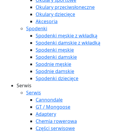
Okulary sportowe
Okulary przeciwsłoneczne
Okulary dziecięce
Akcesoria
Spodenki
Spodenki męskie z wkładką
Spodenki damskie z wkładką
Spodenki męskie
Spodenki damskie
Spodnie męskie
Spodnie damskie
Spodenki dziecięce
Serwis
Serwis
Cannondale
GT / Mongoose
Adaptery
Chemia rowerowa
Części serwisowe