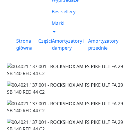
Wyprzedaże
Bestsellery
Marki
Strona
Części
Amortyzatory i
Amortyzatory
główna
dampery
przednie