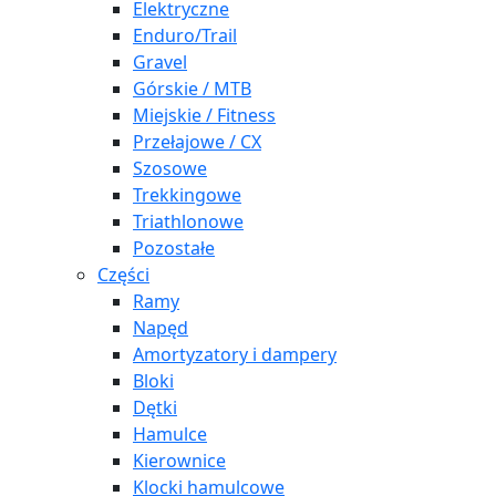
Elektryczne
Enduro/Trail
Gravel
Górskie / MTB
Miejskie / Fitness
Przełajowe / CX
Szosowe
Trekkingowe
Triathlonowe
Pozostałe
Części
Ramy
Napęd
Amortyzatory i dampery
Bloki
Dętki
Hamulce
Kierownice
Klocki hamulcowe