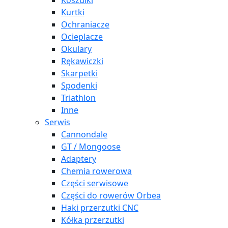
Koszulki
Kurtki
Ochraniacze
Ocieplacze
Okulary
Rękawiczki
Skarpetki
Spodenki
Triathlon
Inne
Serwis
Cannondale
GT / Mongoose
Adaptery
Chemia rowerowa
Części serwisowe
Części do rowerów Orbea
Haki przerzutki CNC
Kółka przerzutki