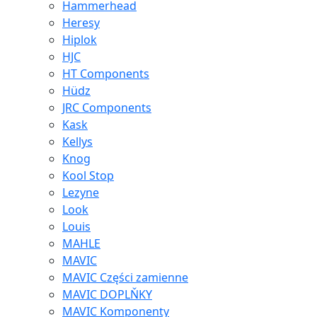
Hammerhead
Heresy
Hiplok
HJC
HT Components
Hüdz
JRC Components
Kask
Kellys
Knog
Kool Stop
Lezyne
Look
Louis
MAHLE
MAVIC
MAVIC Części zamienne
MAVIC DOPLŇKY
MAVIC Komponenty