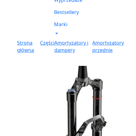
Wyprzedaże
Bestsellery
Marki
Strona
Części
Amortyzatory i
Amortyzatory
główna
dampery
przednie