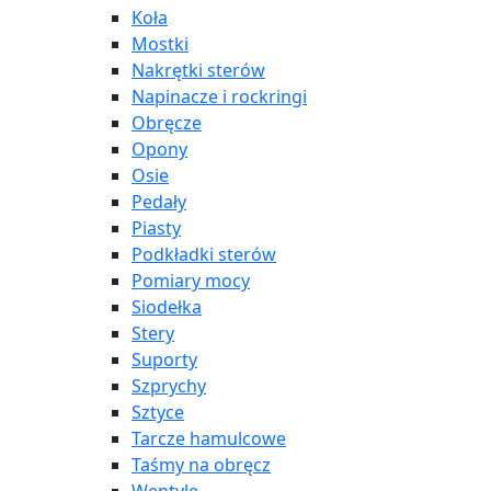
Koła
Mostki
Nakrętki sterów
Napinacze i rockringi
Obręcze
Opony
Osie
Pedały
Piasty
Podkładki sterów
Pomiary mocy
Siodełka
Stery
Suporty
Szprychy
Sztyce
Tarcze hamulcowe
Taśmy na obręcz