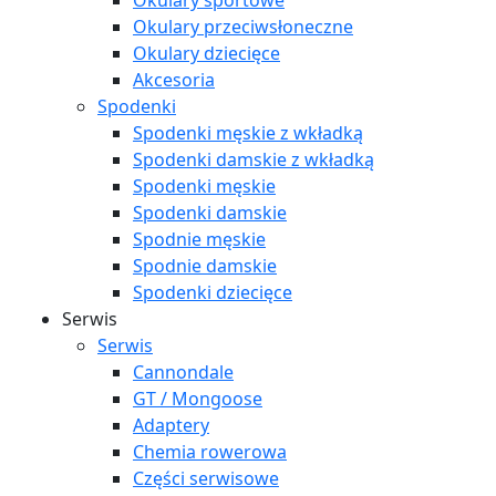
Okulary sportowe
Okulary przeciwsłoneczne
Okulary dziecięce
Akcesoria
Spodenki
Spodenki męskie z wkładką
Spodenki damskie z wkładką
Spodenki męskie
Spodenki damskie
Spodnie męskie
Spodnie damskie
Spodenki dziecięce
Serwis
Serwis
Cannondale
GT / Mongoose
Adaptery
Chemia rowerowa
Części serwisowe