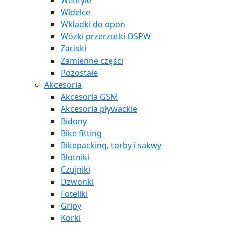
Wentyle
Widelce
Wkładki do opon
Wózki przerzutki OSPW
Zaciski
Zamienne części
Pozostałe
Akcesoria
Akcesoria GSM
Akcesoria pływackie
Bidony
Bike fitting
Bikepacking, torby i sakwy
Błotniki
Czujniki
Dzwonki
Foteliki
Gripy
Korki