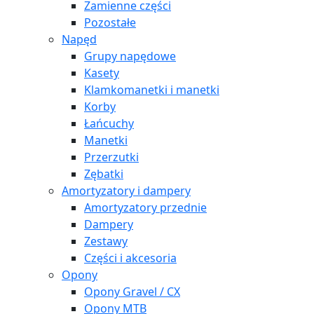
Zamienne części
Pozostałe
Napęd
Grupy napędowe
Kasety
Klamkomanetki i manetki
Korby
Łańcuchy
Manetki
Przerzutki
Zębatki
Amortyzatory i dampery
Amortyzatory przednie
Dampery
Zestawy
Części i akcesoria
Opony
Opony Gravel / CX
Opony MTB