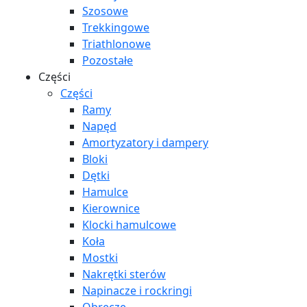
Szosowe
Trekkingowe
Triathlonowe
Pozostałe
Części
Części
Ramy
Napęd
Amortyzatory i dampery
Bloki
Dętki
Hamulce
Kierownice
Klocki hamulcowe
Koła
Mostki
Nakrętki sterów
Napinacze i rockringi