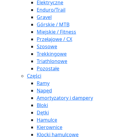
Elektryczne
Enduro/Trail
Gravel
Górskie / MTB
Miejskie / Fitness
Przełajowe / CX
Szosowe
Trekkingowe
Triathlonowe
Pozostałe
Części
Ramy
Napęd
Amortyzatory i dampery
Bloki
Dętki
Hamulce
Kierownice
Klocki hamulcowe