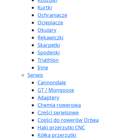
Koszulki
Kurtki
Ochraniacze
Ocieplacze
Okulary
Rękawiczki
Skarpetki
Spodenki
Triathlon
Inne
Serwis
Cannondale
GT / Mongoose
Adaptery
Chemia rowerowa
Części serwisowe
Części do rowerów Orbea
Haki przerzutki CNC
Kółka przerzutki