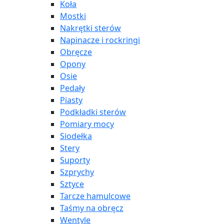
Koła
Mostki
Nakrętki sterów
Napinacze i rockringi
Obręcze
Opony
Osie
Pedały
Piasty
Podkładki sterów
Pomiary mocy
Siodełka
Stery
Suporty
Szprychy
Sztyce
Tarcze hamulcowe
Taśmy na obręcz
Wentyle