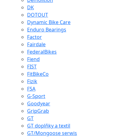
Demolition
DK
DOTOUT
Dynamic Bike Care
Enduro Bearings
Factor
Fairdale
FederalBikes
Fiend
FIST
FitBikeCo
Fizik
FSA
G-Sport
Goodyear
GripGrab
GT
GT doplňky a textil
GT/Mongoose serwis