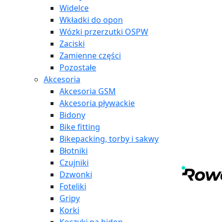
Widelce
Wkładki do opon
Wózki przerzutki OSPW
Zaciski
Zamienne części
Pozostałe
Akcesoria
Akcesoria GSM
Akcesoria pływackie
Bidony
Bike fitting
Bikepacking, torby i sakwy
Błotniki
Czujniki
Dzwonki
Foteliki
Gripy
Korki