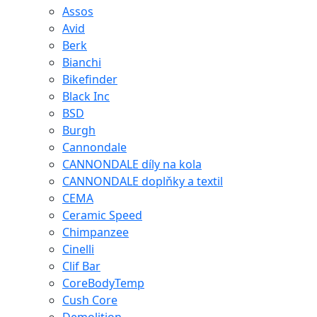
Assos
Avid
Berk
Bianchi
Bikefinder
Black Inc
BSD
Burgh
Cannondale
CANNONDALE díly na kola
CANNONDALE doplňky a textil
CEMA
Ceramic Speed
Chimpanzee
Cinelli
Clif Bar
CoreBodyTemp
Cush Core