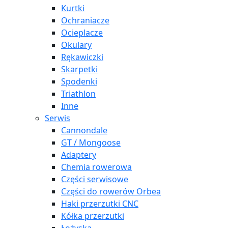
Kurtki
Ochraniacze
Ocieplacze
Okulary
Rękawiczki
Skarpetki
Spodenki
Triathlon
Inne
Serwis
Cannondale
GT / Mongoose
Adaptery
Chemia rowerowa
Części serwisowe
Części do rowerów Orbea
Haki przerzutki CNC
Kółka przerzutki