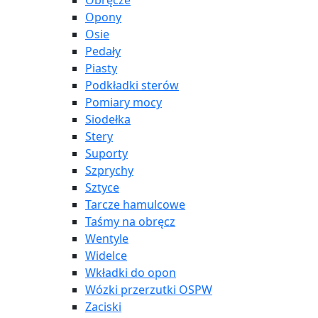
Obręcze
Opony
Osie
Pedały
Piasty
Podkładki sterów
Pomiary mocy
Siodełka
Stery
Suporty
Szprychy
Sztyce
Tarcze hamulcowe
Taśmy na obręcz
Wentyle
Widelce
Wkładki do opon
Wózki przerzutki OSPW
Zaciski