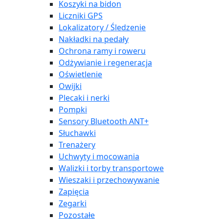
Koszyki na bidon
Liczniki GPS
Lokalizatory / Śledzenie
Nakładki na pedały
Ochrona ramy i roweru
Odżywianie i regeneracja
Oświetlenie
Owijki
Plecaki i nerki
Pompki
Sensory Bluetooth ANT+
Słuchawki
Trenażery
Uchwyty i mocowania
Walizki i torby transportowe
Wieszaki i przechowywanie
Zapięcia
Zegarki
Pozostałe