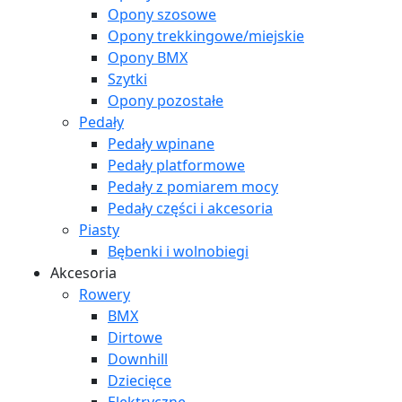
Opony szosowe
Opony trekkingowe/miejskie
Opony BMX
Szytki
Opony pozostałe
Pedały
Pedały wpinane
Pedały platformowe
Pedały z pomiarem mocy
Pedały części i akcesoria
Piasty
Bębenki i wolnobiegi
Akcesoria
Rowery
BMX
Dirtowe
Downhill
Dziecięce