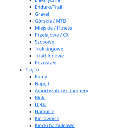
Elektryczne
Enduro/Trail
Gravel
Górskie / MTB
Miejskie / Fitness
Przełajowe / CX
Szosowe
Trekkingowe
Triathlonowe
Pozostałe
Części
Ramy
Napęd
Amortyzatory i dampery
Bloki
Dętki
Hamulce
Kierownice
Klocki hamulcowe