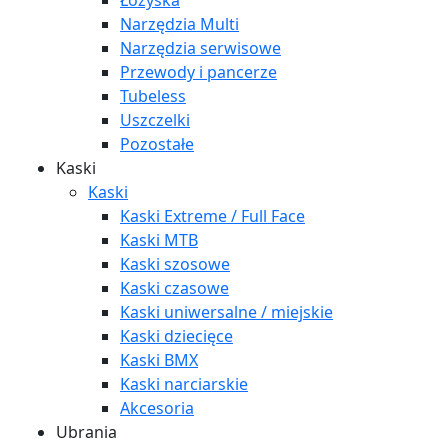
Łożyska
Narzędzia Multi
Narzędzia serwisowe
Przewody i pancerze
Tubeless
Uszczelki
Pozostałe
Kaski
Kaski
Kaski Extreme / Full Face
Kaski MTB
Kaski szosowe
Kaski czasowe
Kaski uniwersalne / miejskie
Kaski dziecięce
Kaski BMX
Kaski narciarskie
Akcesoria
Ubrania