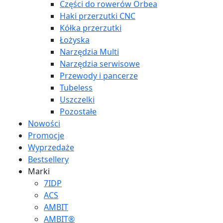
Części do rowerów Orbea
Haki przerzutki CNC
Kółka przerzutki
Łożyska
Narzędzia Multi
Narzędzia serwisowe
Przewody i pancerze
Tubeless
Uszczelki
Pozostałe
Nowości
Promocje
Wyprzedaże
Bestsellery
Marki
7IDP
ACS
AMBIT
AMBIT®