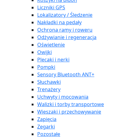
Koszyki na bidon
Liczniki GPS
Lokalizatory / Śledzenie
Nakładki na pedały
Ochrona ramy i roweru
Odżywianie i regeneracja
Oświetlenie
Owijki
Plecaki i nerki
Pompki
Sensory Bluetooth ANT+
Słuchawki
Trenażery
Uchwyty i mocowania
Walizki i torby transportowe
Wieszaki i przechowywanie
Zapięcia
Zegarki
Pozostałe