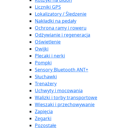
Koszyki na bidon
Liczniki GPS
Lokalizatory / Śledzenie
Nakładki na pedały
Ochrona ramy i roweru
Odżywianie i regeneracja
Oświetlenie
Owijki
Plecaki i nerki
Pompki
Sensory Bluetooth ANT+
Słuchawki
Trenażery
Uchwyty i mocowania
Walizki i torby transportowe
Wieszaki i przechowywanie
Zapięcia
Zegarki
Pozostałe