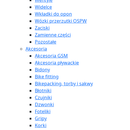
Wentyle
Widelce
Wkładki do opon
Wózki przerzutki OSPW
Zaciski
Zamienne części
Pozostałe
Akcesoria
Akcesoria GSM
Akcesoria pływackie
Bidony
Bike fitting
Bikepacking, torby i sakwy
Błotniki
Czujniki
Dzwonki
Foteliki
Gripy
Korki