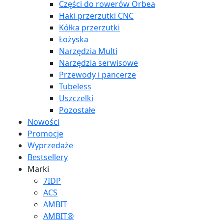
Części do rowerów Orbea
Haki przerzutki CNC
Kółka przerzutki
Łożyska
Narzędzia Multi
Narzędzia serwisowe
Przewody i pancerze
Tubeless
Uszczelki
Pozostałe
Nowości
Promocje
Wyprzedaże
Bestsellery
Marki
7IDP
ACS
AMBIT
AMBIT®