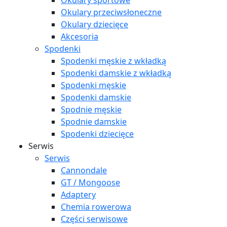
Okulary sportowe
Okulary przeciwsłoneczne
Okulary dziecięce
Akcesoria
Spodenki
Spodenki męskie z wkładką
Spodenki damskie z wkładką
Spodenki męskie
Spodenki damskie
Spodnie męskie
Spodnie damskie
Spodenki dziecięce
Serwis
Serwis
Cannondale
GT / Mongoose
Adaptery
Chemia rowerowa
Części serwisowe