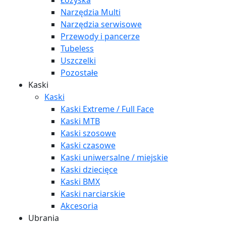
Łożyska
Narzędzia Multi
Narzędzia serwisowe
Przewody i pancerze
Tubeless
Uszczelki
Pozostałe
Kaski
Kaski
Kaski Extreme / Full Face
Kaski MTB
Kaski szosowe
Kaski czasowe
Kaski uniwersalne / miejskie
Kaski dziecięce
Kaski BMX
Kaski narciarskie
Akcesoria
Ubrania