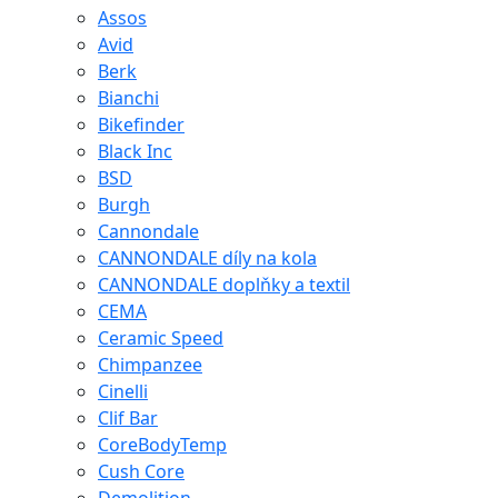
Assos
Avid
Berk
Bianchi
Bikefinder
Black Inc
BSD
Burgh
Cannondale
CANNONDALE díly na kola
CANNONDALE doplňky a textil
CEMA
Ceramic Speed
Chimpanzee
Cinelli
Clif Bar
CoreBodyTemp
Cush Core