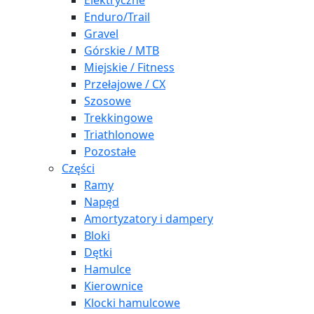
Elektryczne
Enduro/Trail
Gravel
Górskie / MTB
Miejskie / Fitness
Przełajowe / CX
Szosowe
Trekkingowe
Triathlonowe
Pozostałe
Części
Ramy
Napęd
Amortyzatory i dampery
Bloki
Dętki
Hamulce
Kierownice
Klocki hamulcowe