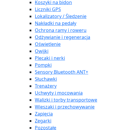
Koszyki na bidon
Liczniki GPS
Lokalizatory / Śledzenie
Nakładki na pedały
Ochrona ramy i roweru
Odżywianie i regeneracja
Oświetlenie
Owijki
Plecaki i nerki
Pompki
Sensory Bluetooth ANT+
Słuchawki
Trenażery
Uchwyty i mocowania
Walizki i torby transportowe
Wieszaki i przechowywanie
Zapięcia
Zegarki
Pozostałe