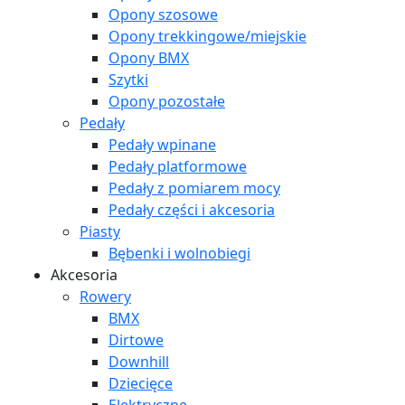
Opony szosowe
Opony trekkingowe/miejskie
Opony BMX
Szytki
Opony pozostałe
Pedały
Pedały wpinane
Pedały platformowe
Pedały z pomiarem mocy
Pedały części i akcesoria
Piasty
Bębenki i wolnobiegi
Akcesoria
Rowery
BMX
Dirtowe
Downhill
Dziecięce