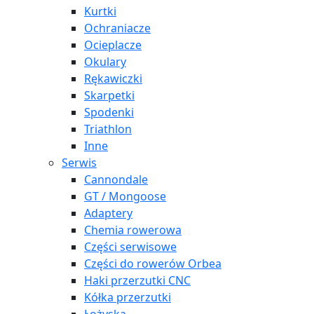
Kurtki
Ochraniacze
Ocieplacze
Okulary
Rękawiczki
Skarpetki
Spodenki
Triathlon
Inne
Serwis
Cannondale
GT / Mongoose
Adaptery
Chemia rowerowa
Części serwisowe
Części do rowerów Orbea
Haki przerzutki CNC
Kółka przerzutki