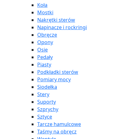
Koła
Mostki
Nakrętki sterów
Napinacze i rockringi
Obręcze
Opony
Osie
Pedały
Piasty
Podkładki sterów
Pomiary mocy
Siodełka
Stery
Suporty
Szprychy
Sztyce
Tarcze hamulcowe
Taśmy na obręcz