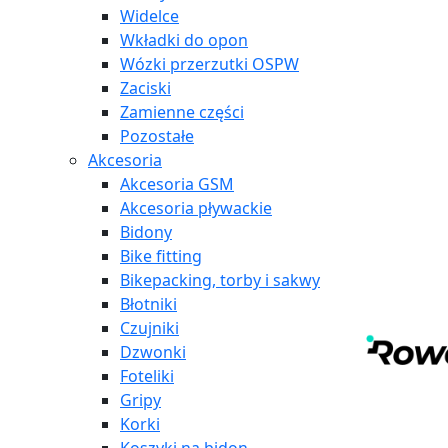
Widelce
Wkładki do opon
Wózki przerzutki OSPW
Zaciski
Zamienne części
Pozostałe
Akcesoria
Akcesoria GSM
Akcesoria pływackie
Bidony
Bike fitting
Bikepacking, torby i sakwy
Błotniki
Czujniki
Dzwonki
Foteliki
Gripy
Korki