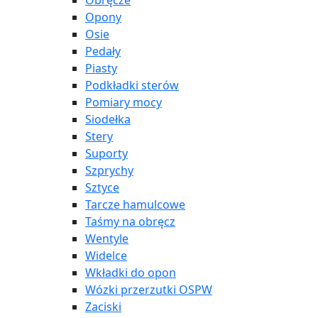
Obręcze
Opony
Osie
Pedały
Piasty
Podkładki sterów
Pomiary mocy
Siodełka
Stery
Suporty
Szprychy
Sztyce
Tarcze hamulcowe
Taśmy na obręcz
Wentyle
Widelce
Wkładki do opon
Wózki przerzutki OSPW
Zaciski