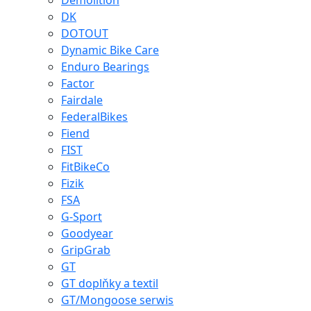
Demolition
DK
DOTOUT
Dynamic Bike Care
Enduro Bearings
Factor
Fairdale
FederalBikes
Fiend
FIST
FitBikeCo
Fizik
FSA
G-Sport
Goodyear
GripGrab
GT
GT doplňky a textil
GT/Mongoose serwis