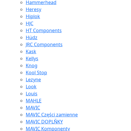
Hammerhead
Heresy
Hiplok
HJC
HT Components
Hüdz
JRC Components
Kask
Kellys
Knog
Kool Stop
Lezyne
Look
Louis
MAHLE
MAVIC
MAVIC Części zamienne
MAVIC DOPLŇKY
MAVIC Komponenty