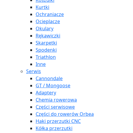
Koszulki
Kurtki
Ochraniacze
Ocieplacze
Okulary
Rękawiczki
Skarpetki
Spodenki
Triathlon
Inne
Serwis
Cannondale
GT / Mongoose
Adaptery
Chemia rowerowa
Części serwisowe
Części do rowerów Orbea
Haki przerzutki CNC
Kółka przerzutki