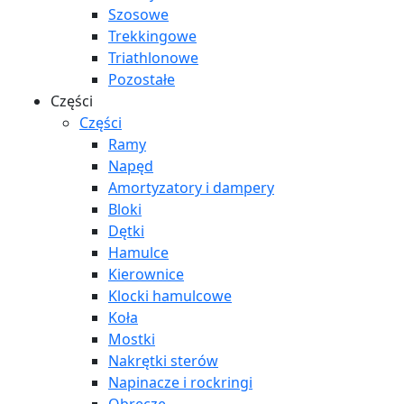
Szosowe
Trekkingowe
Triathlonowe
Pozostałe
Części
Części
Ramy
Napęd
Amortyzatory i dampery
Bloki
Dętki
Hamulce
Kierownice
Klocki hamulcowe
Koła
Mostki
Nakrętki sterów
Napinacze i rockringi