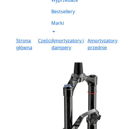
Wyprzedaże
Bestsellery
Marki
Strona
Części
Amortyzatory i
Amortyzatory
główna
dampery
przednie