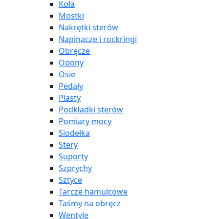
Koła
Mostki
Nakrętki sterów
Napinacze i rockringi
Obręcze
Opony
Osie
Pedały
Piasty
Podkładki sterów
Pomiary mocy
Siodełka
Stery
Suporty
Szprychy
Sztyce
Tarcze hamulcowe
Taśmy na obręcz
Wentyle