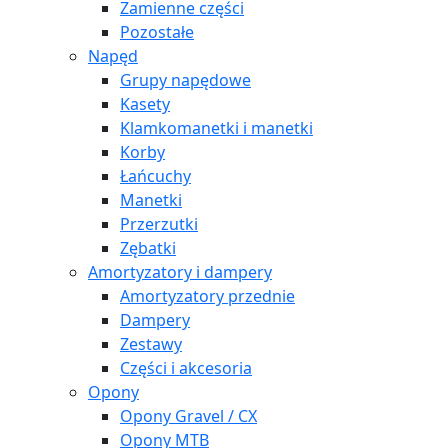
Zamienne części
Pozostałe
Napęd
Grupy napędowe
Kasety
Klamkomanetki i manetki
Korby
Łańcuchy
Manetki
Przerzutki
Zębatki
Amortyzatory i dampery
Amortyzatory przednie
Dampery
Zestawy
Części i akcesoria
Opony
Opony Gravel / CX
Opony MTB