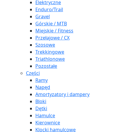
Elektryczne
Enduro/Trail
Gravel
Górskie / MTB
Miejskie / Fitness
Przełajowe / CX
Szosowe
Trekkingowe
Triathlonowe
Pozostałe
Części
Ramy
Napęd
Amortyzatory i dampery
Bloki
Dętki
Hamulce
Kierownice
Klocki hamulcowe