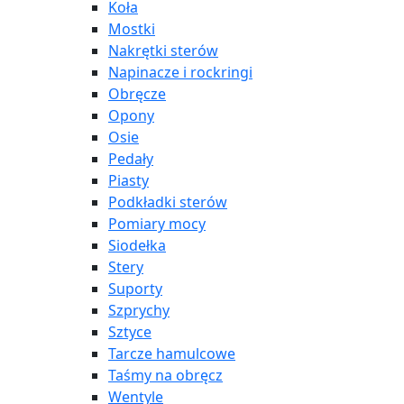
Koła
Mostki
Nakrętki sterów
Napinacze i rockringi
Obręcze
Opony
Osie
Pedały
Piasty
Podkładki sterów
Pomiary mocy
Siodełka
Stery
Suporty
Szprychy
Sztyce
Tarcze hamulcowe
Taśmy na obręcz
Wentyle