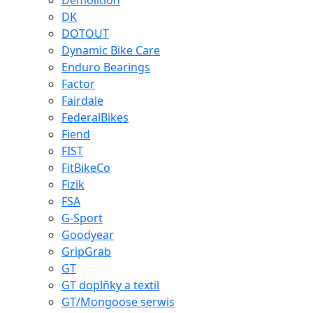
Demolition
DK
DOTOUT
Dynamic Bike Care
Enduro Bearings
Factor
Fairdale
FederalBikes
Fiend
FIST
FitBikeCo
Fizik
FSA
G-Sport
Goodyear
GripGrab
GT
GT doplňky a textil
GT/Mongoose serwis