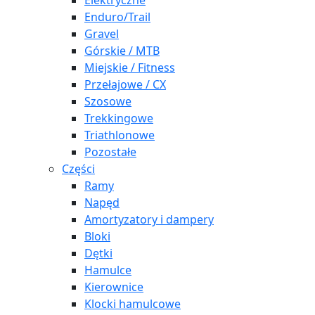
Elektryczne
Enduro/Trail
Gravel
Górskie / MTB
Miejskie / Fitness
Przełajowe / CX
Szosowe
Trekkingowe
Triathlonowe
Pozostałe
Części
Ramy
Napęd
Amortyzatory i dampery
Bloki
Dętki
Hamulce
Kierownice
Klocki hamulcowe