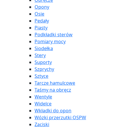
Obręcze
Opony
Osie
Pedały
Piasty
Podkładki sterów
Pomiary mocy
Siodełka
Stery
Suporty
Szprychy
Sztyce
Tarcze hamulcowe
Taśmy na obręcz
Wentyle
Widelce
Wkładki do opon
Wózki przerzutki OSPW
Zaciski