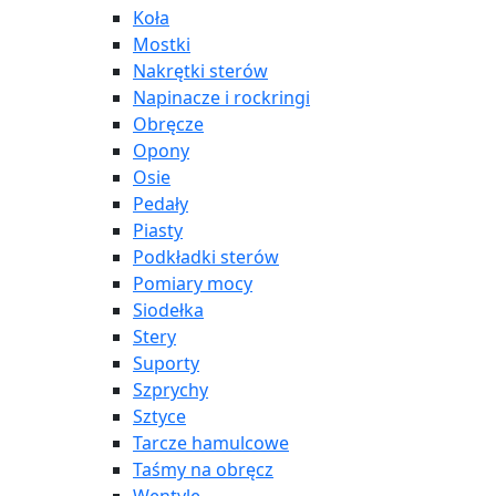
Koła
Mostki
Nakrętki sterów
Napinacze i rockringi
Obręcze
Opony
Osie
Pedały
Piasty
Podkładki sterów
Pomiary mocy
Siodełka
Stery
Suporty
Szprychy
Sztyce
Tarcze hamulcowe
Taśmy na obręcz