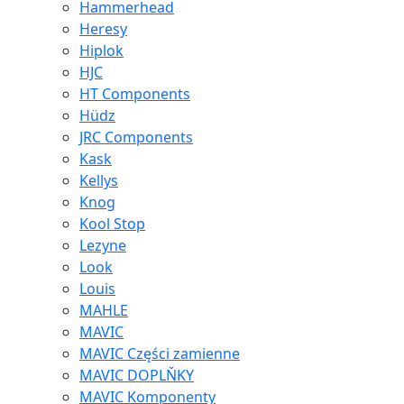
Hammerhead
Heresy
Hiplok
HJC
HT Components
Hüdz
JRC Components
Kask
Kellys
Knog
Kool Stop
Lezyne
Look
Louis
MAHLE
MAVIC
MAVIC Części zamienne
MAVIC DOPLŇKY
MAVIC Komponenty