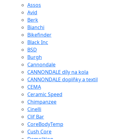
Assos
Avid
Berk
Bianchi
Bikefinder
Black Inc
BSD
Burgh
Cannondale
CANNONDALE díly na kola
CANNONDALE doplňky a textil
CEMA
Ceramic Speed
Chimpanzee
Cinelli
Clif Bar
CoreBodyTemp
Cush Core