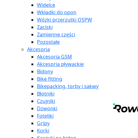
Widelce
Wkładki do opon
Wózki przerzutki OSPW
Zaciski
Zamienne części
Pozostałe
Akcesoria
Akcesoria GSM
Akcesoria pływackie
Bidony
Bike fitting
Bikepacking, torby i sakwy
Błotniki
Czujniki
Dzwonki
Foteliki
Gripy
Korki