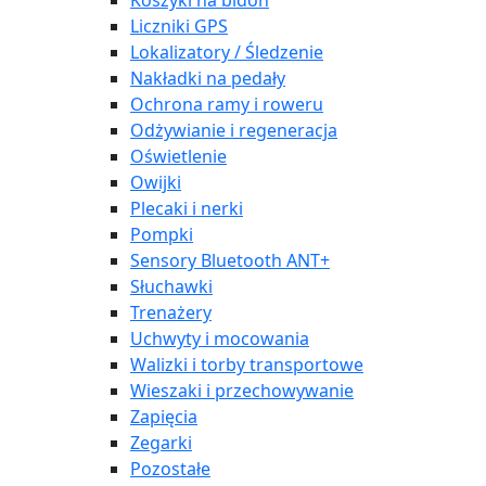
Koszyki na bidon
Liczniki GPS
Lokalizatory / Śledzenie
Nakładki na pedały
Ochrona ramy i roweru
Odżywianie i regeneracja
Oświetlenie
Owijki
Plecaki i nerki
Pompki
Sensory Bluetooth ANT+
Słuchawki
Trenażery
Uchwyty i mocowania
Walizki i torby transportowe
Wieszaki i przechowywanie
Zapięcia
Zegarki
Pozostałe