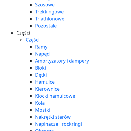
Szosowe
Trekkingowe
Triathlonowe
Pozostałe
Części
Części
Ramy
Napęd
Amortyzatory i dampery
Bloki
Dętki
Hamulce
Kierownice
Klocki hamulcowe
Koła
Mostki
Nakrętki sterów
Napinacze i rockringi