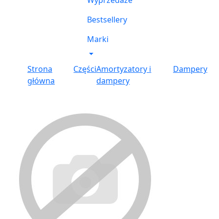
Wyprzedaże
Bestsellery
Marki
Strona
Części
Amortyzatory i
Dampery
główna
dampery