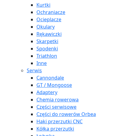
Kurtki
Ochraniacze
Ocieplacze
Okulary
Rękawiczki
Skarpetki
Spodenki
Triathlon
Inne
Serwis
Cannondale
GT / Mongoose
Adaptery
Chemia rowerowa
Części serwisowe
Części do rowerów Orbea
Haki przerzutki CNC
Kółka przerzutki