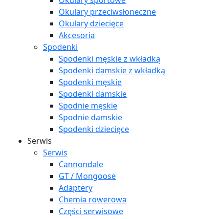
Okulary sportowe
Okulary przeciwsłoneczne
Okulary dziecięce
Akcesoria
Spodenki
Spodenki męskie z wkładką
Spodenki damskie z wkładką
Spodenki męskie
Spodenki damskie
Spodnie męskie
Spodnie damskie
Spodenki dziecięce
Serwis
Serwis
Cannondale
GT / Mongoose
Adaptery
Chemia rowerowa
Części serwisowe