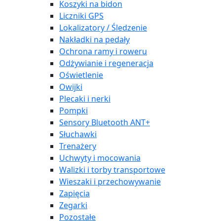
Koszyki na bidon
Liczniki GPS
Lokalizatory / Śledzenie
Nakładki na pedały
Ochrona ramy i roweru
Odżywianie i regeneracja
Oświetlenie
Owijki
Plecaki i nerki
Pompki
Sensory Bluetooth ANT+
Słuchawki
Trenażery
Uchwyty i mocowania
Walizki i torby transportowe
Wieszaki i przechowywanie
Zapięcia
Zegarki
Pozostałe