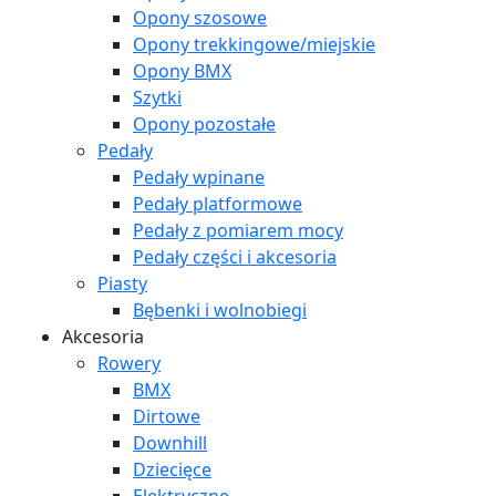
Opony szosowe
Opony trekkingowe/miejskie
Opony BMX
Szytki
Opony pozostałe
Pedały
Pedały wpinane
Pedały platformowe
Pedały z pomiarem mocy
Pedały części i akcesoria
Piasty
Bębenki i wolnobiegi
Akcesoria
Rowery
BMX
Dirtowe
Downhill
Dziecięce