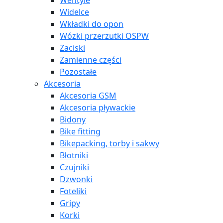
Wentyle
Widelce
Wkładki do opon
Wózki przerzutki OSPW
Zaciski
Zamienne części
Pozostałe
Akcesoria
Akcesoria GSM
Akcesoria pływackie
Bidony
Bike fitting
Bikepacking, torby i sakwy
Błotniki
Czujniki
Dzwonki
Foteliki
Gripy
Korki