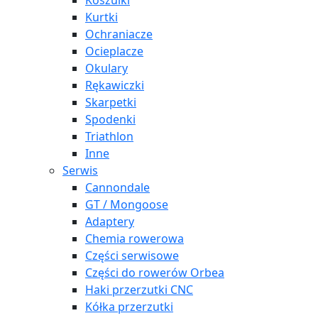
Koszulki
Kurtki
Ochraniacze
Ocieplacze
Okulary
Rękawiczki
Skarpetki
Spodenki
Triathlon
Inne
Serwis
Cannondale
GT / Mongoose
Adaptery
Chemia rowerowa
Części serwisowe
Części do rowerów Orbea
Haki przerzutki CNC
Kółka przerzutki