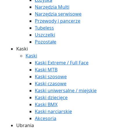
Łożyska
Narzędzia Multi
Narzędzia serwisowe
Przewody i pancerze
Tubeless
Uszczelki
Pozostałe
Kaski
Kaski
Kaski Extreme / Full Face
Kaski MTB
Kaski szosowe
Kaski czasowe
Kaski uniwersalne / miejskie
Kaski dziecięce
Kaski BMX
Kaski narciarskie
Akcesoria
Ubrania