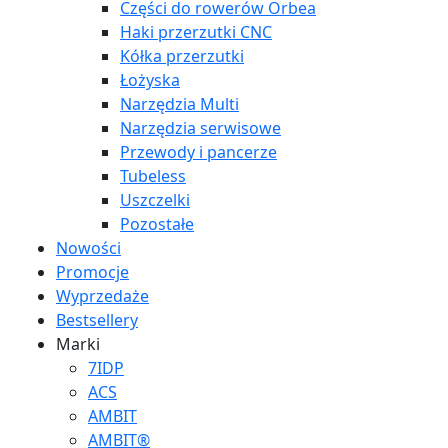
Części do rowerów Orbea
Haki przerzutki CNC
Kółka przerzutki
Łożyska
Narzędzia Multi
Narzędzia serwisowe
Przewody i pancerze
Tubeless
Uszczelki
Pozostałe
Nowości
Promocje
Wyprzedaże
Bestsellery
Marki
7IDP
ACS
AMBIT
AMBIT®