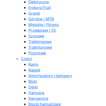
Elektryczne
Enduro/Trail
Gravel
Górskie / MTB
Miejskie / Fitness
Przełajowe / CX
Szosowe
Trekkingowe
Triathlonowe
Pozostałe
Części
Ramy
Napęd
Amortyzatory i dampery
Bloki
Dętki
Hamulce
Kierownice
Klocki hamulcowe