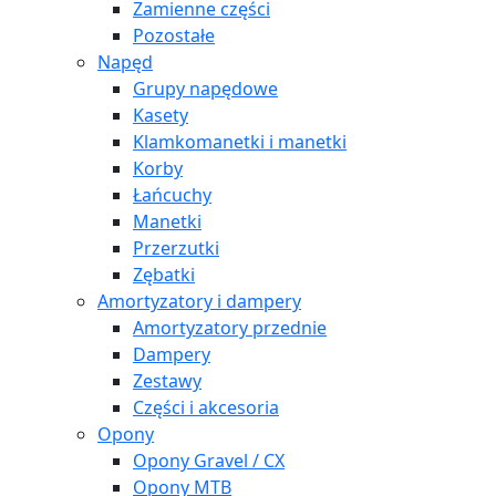
Zamienne części
Pozostałe
Napęd
Grupy napędowe
Kasety
Klamkomanetki i manetki
Korby
Łańcuchy
Manetki
Przerzutki
Zębatki
Amortyzatory i dampery
Amortyzatory przednie
Dampery
Zestawy
Części i akcesoria
Opony
Opony Gravel / CX
Opony MTB