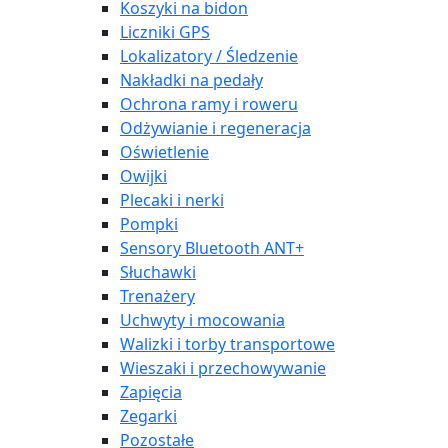
Koszyki na bidon
Liczniki GPS
Lokalizatory / Śledzenie
Nakładki na pedały
Ochrona ramy i roweru
Odżywianie i regeneracja
Oświetlenie
Owijki
Plecaki i nerki
Pompki
Sensory Bluetooth ANT+
Słuchawki
Trenażery
Uchwyty i mocowania
Walizki i torby transportowe
Wieszaki i przechowywanie
Zapięcia
Zegarki
Pozostałe