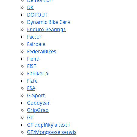
Demolition
DK
DOTOUT
Dynamic Bike Care
Enduro Bearings
Factor
Fairdale
FederalBikes
Fiend
FIST
FitBikeCo
Fizik
FSA
G-Sport
Goodyear
GripGrab
GT
GT doplňky a textil
GT/Mongoose serwis