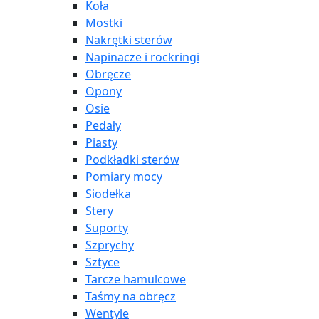
Koła
Mostki
Nakrętki sterów
Napinacze i rockringi
Obręcze
Opony
Osie
Pedały
Piasty
Podkładki sterów
Pomiary mocy
Siodełka
Stery
Suporty
Szprychy
Sztyce
Tarcze hamulcowe
Taśmy na obręcz
Wentyle