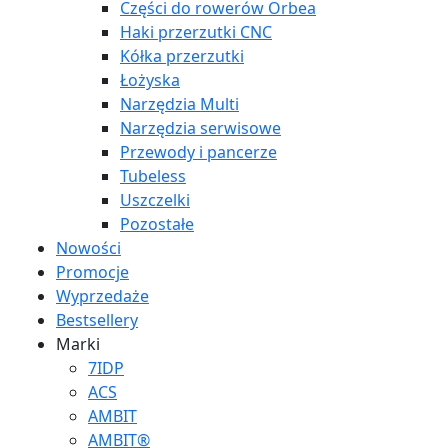
Części do rowerów Orbea
Haki przerzutki CNC
Kółka przerzutki
Łożyska
Narzędzia Multi
Narzędzia serwisowe
Przewody i pancerze
Tubeless
Uszczelki
Pozostałe
Nowości
Promocje
Wyprzedaże
Bestsellery
Marki
7IDP
ACS
AMBIT
AMBIT®