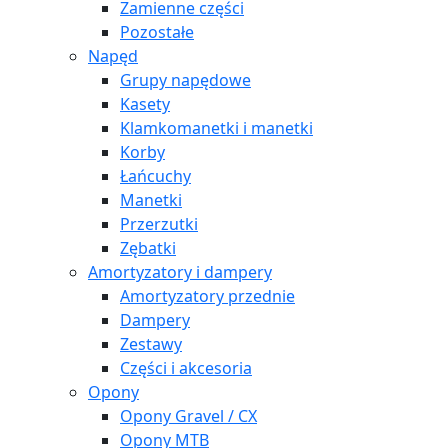
Zamienne części
Pozostałe
Napęd
Grupy napędowe
Kasety
Klamkomanetki i manetki
Korby
Łańcuchy
Manetki
Przerzutki
Zębatki
Amortyzatory i dampery
Amortyzatory przednie
Dampery
Zestawy
Części i akcesoria
Opony
Opony Gravel / CX
Opony MTB