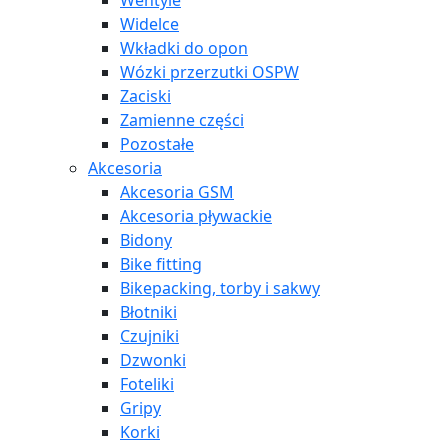
Wentyle
Widelce
Wkładki do opon
Wózki przerzutki OSPW
Zaciski
Zamienne części
Pozostałe
Akcesoria
Akcesoria GSM
Akcesoria pływackie
Bidony
Bike fitting
Bikepacking, torby i sakwy
Błotniki
Czujniki
Dzwonki
Foteliki
Gripy
Korki