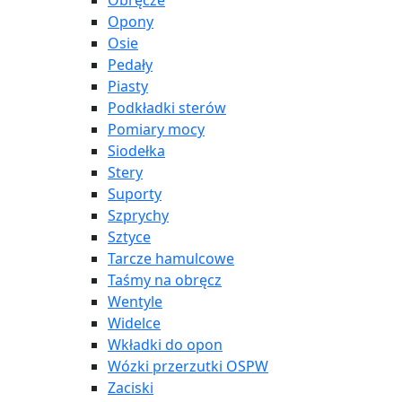
Obręcze
Opony
Osie
Pedały
Piasty
Podkładki sterów
Pomiary mocy
Siodełka
Stery
Suporty
Szprychy
Sztyce
Tarcze hamulcowe
Taśmy na obręcz
Wentyle
Widelce
Wkładki do opon
Wózki przerzutki OSPW
Zaciski