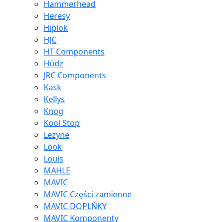
Hammerhead
Heresy
Hiplok
HJC
HT Components
Hüdz
JRC Components
Kask
Kellys
Knog
Kool Stop
Lezyne
Look
Louis
MAHLE
MAVIC
MAVIC Części zamienne
MAVIC DOPLŇKY
MAVIC Komponenty