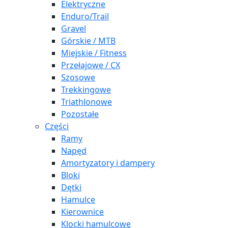
Elektryczne
Enduro/Trail
Gravel
Górskie / MTB
Miejskie / Fitness
Przełajowe / CX
Szosowe
Trekkingowe
Triathlonowe
Pozostałe
Części
Ramy
Napęd
Amortyzatory i dampery
Bloki
Dętki
Hamulce
Kierownice
Klocki hamulcowe