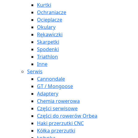
Kurtki
Ochraniacze
Ocieplacze
Okulary
Rękawiczki
Skarpetki
Spodenki
Triathlon
Inne
Serwis
Cannondale
GT / Mongoose
Adaptery
Chemia rowerowa
Części serwisowe
Części do rowerów Orbea
Haki przerzutki CNC
Kółka przerzutki