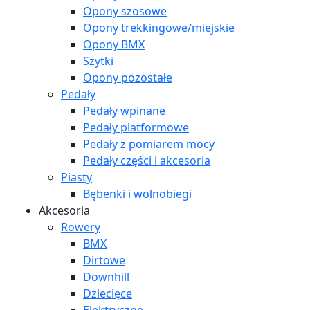
Opony szosowe
Opony trekkingowe/miejskie
Opony BMX
Szytki
Opony pozostałe
Pedały
Pedały wpinane
Pedały platformowe
Pedały z pomiarem mocy
Pedały części i akcesoria
Piasty
Bębenki i wolnobiegi
Akcesoria
Rowery
BMX
Dirtowe
Downhill
Dziecięce