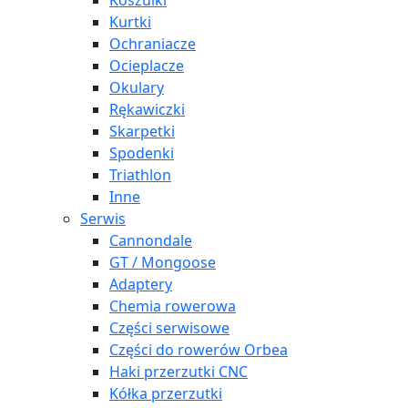
Koszulki
Kurtki
Ochraniacze
Ocieplacze
Okulary
Rękawiczki
Skarpetki
Spodenki
Triathlon
Inne
Serwis
Cannondale
GT / Mongoose
Adaptery
Chemia rowerowa
Części serwisowe
Części do rowerów Orbea
Haki przerzutki CNC
Kółka przerzutki