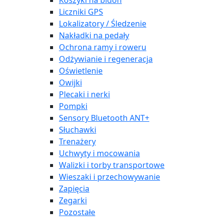
Koszyki na bidon
Liczniki GPS
Lokalizatory / Śledzenie
Nakładki na pedały
Ochrona ramy i roweru
Odżywianie i regeneracja
Oświetlenie
Owijki
Plecaki i nerki
Pompki
Sensory Bluetooth ANT+
Słuchawki
Trenażery
Uchwyty i mocowania
Walizki i torby transportowe
Wieszaki i przechowywanie
Zapięcia
Zegarki
Pozostałe