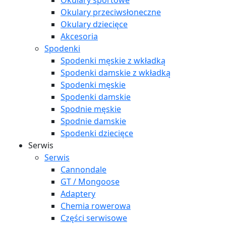
Okulary sportowe
Okulary przeciwsłoneczne
Okulary dziecięce
Akcesoria
Spodenki
Spodenki męskie z wkładką
Spodenki damskie z wkładką
Spodenki męskie
Spodenki damskie
Spodnie męskie
Spodnie damskie
Spodenki dziecięce
Serwis
Serwis
Cannondale
GT / Mongoose
Adaptery
Chemia rowerowa
Części serwisowe