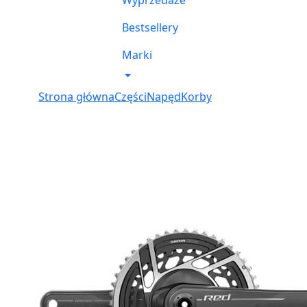
Wyprzedaże
Bestsellery
Marki
Strona główna
Części
Napęd
Korby