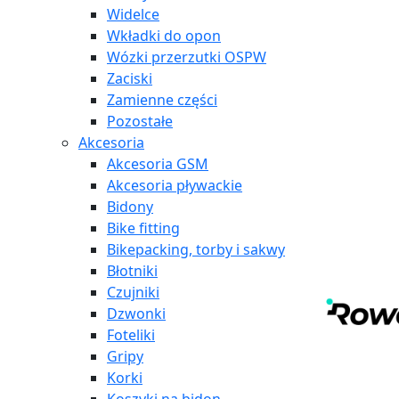
Widelce
Wkładki do opon
Wózki przerzutki OSPW
Zaciski
Zamienne części
Pozostałe
Akcesoria
Akcesoria GSM
Akcesoria pływackie
Bidony
Bike fitting
Bikepacking, torby i sakwy
Błotniki
Czujniki
Dzwonki
Foteliki
Gripy
Korki