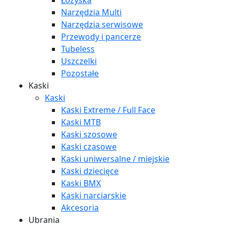
Łożyska
Narzędzia Multi
Narzędzia serwisowe
Przewody i pancerze
Tubeless
Uszczelki
Pozostałe
Kaski
Kaski
Kaski Extreme / Full Face
Kaski MTB
Kaski szosowe
Kaski czasowe
Kaski uniwersalne / miejskie
Kaski dziecięce
Kaski BMX
Kaski narciarskie
Akcesoria
Ubrania