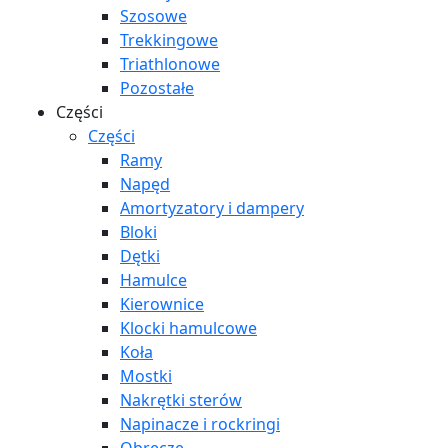
Szosowe
Trekkingowe
Triathlonowe
Pozostałe
Części
Części
Ramy
Napęd
Amortyzatory i dampery
Bloki
Dętki
Hamulce
Kierownice
Klocki hamulcowe
Koła
Mostki
Nakrętki sterów
Napinacze i rockringi