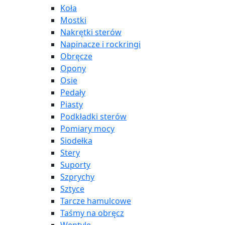
Koła
Mostki
Nakrętki sterów
Napinacze i rockringi
Obręcze
Opony
Osie
Pedały
Piasty
Podkładki sterów
Pomiary mocy
Siodełka
Stery
Suporty
Szprychy
Sztyce
Tarcze hamulcowe
Taśmy na obręcz