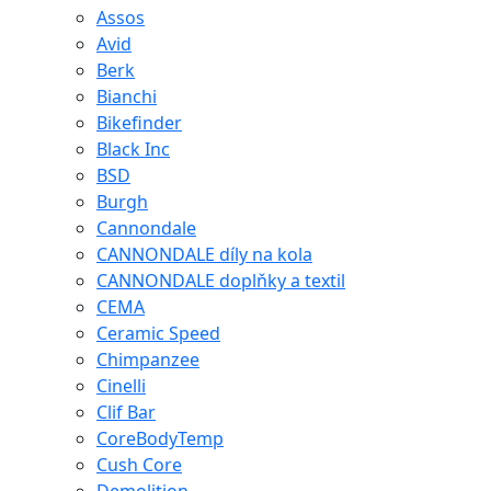
Assos
Avid
Berk
Bianchi
Bikefinder
Black Inc
BSD
Burgh
Cannondale
CANNONDALE díly na kola
CANNONDALE doplňky a textil
CEMA
Ceramic Speed
Chimpanzee
Cinelli
Clif Bar
CoreBodyTemp
Cush Core