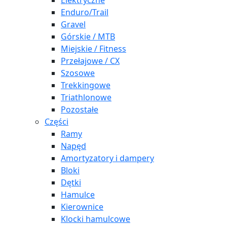
Elektryczne
Enduro/Trail
Gravel
Górskie / MTB
Miejskie / Fitness
Przełajowe / CX
Szosowe
Trekkingowe
Triathlonowe
Pozostałe
Części
Ramy
Napęd
Amortyzatory i dampery
Bloki
Dętki
Hamulce
Kierownice
Klocki hamulcowe