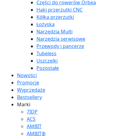
Części do rowerów Orbea
Haki przerzutki CNC
Kółka przerzutki
Łożyska
Narzędzia Multi
Narzędzia serwisowe
Przewody i pancerze
Tubeless
Uszczelki
Pozostałe
Nowości
Promocje
Wyprzedaże
Bestsellery
Marki
7IDP
ACS
AMBIT
AMBIT®