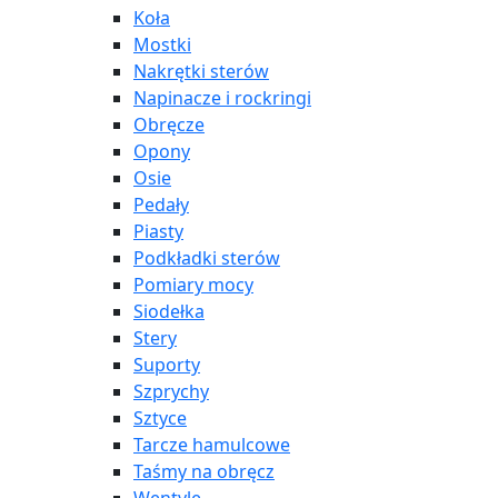
Koła
Mostki
Nakrętki sterów
Napinacze i rockringi
Obręcze
Opony
Osie
Pedały
Piasty
Podkładki sterów
Pomiary mocy
Siodełka
Stery
Suporty
Szprychy
Sztyce
Tarcze hamulcowe
Taśmy na obręcz