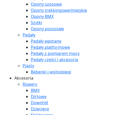
Opony szosowe
Opony trekkingowe/miejskie
Opony BMX
Szytki
Opony pozostałe
Pedały
Pedały wpinane
Pedały platformowe
Pedały z pomiarem mocy
Pedały części i akcesoria
Piasty
Bębenki i wolnobiegi
Akcesoria
Rowery
BMX
Dirtowe
Downhill
Dziecięce