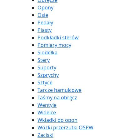
Obręcze
Opony
Osie
Pedały
Piasty
Podkładki sterów
Pomiary mocy
Siodełka
Stery
Suporty
Szprychy
Sztyce
Tarcze hamulcowe
Taśmy na obręcz
Wentyle
Widelce
Wkładki do opon
Wózki przerzutki OSPW
Zaciski