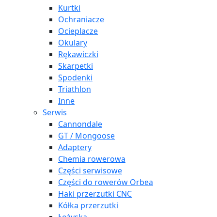
Kurtki
Ochraniacze
Ocieplacze
Okulary
Rękawiczki
Skarpetki
Spodenki
Triathlon
Inne
Serwis
Cannondale
GT / Mongoose
Adaptery
Chemia rowerowa
Części serwisowe
Części do rowerów Orbea
Haki przerzutki CNC
Kółka przerzutki