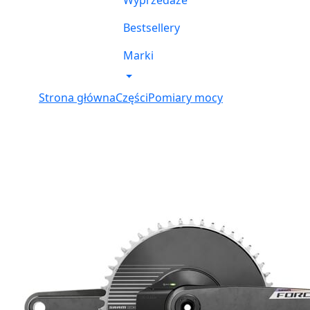
Wyprzedaże
Bestsellery
Marki
Strona główna
Części
Pomiary mocy