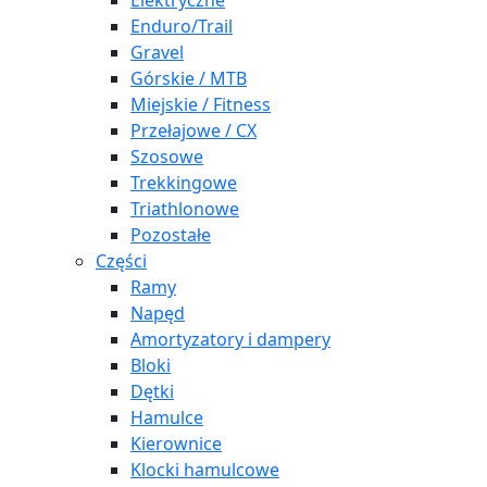
Elektryczne
Enduro/Trail
Gravel
Górskie / MTB
Miejskie / Fitness
Przełajowe / CX
Szosowe
Trekkingowe
Triathlonowe
Pozostałe
Części
Ramy
Napęd
Amortyzatory i dampery
Bloki
Dętki
Hamulce
Kierownice
Klocki hamulcowe