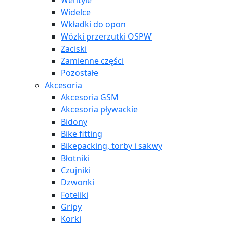
Wentyle
Widelce
Wkładki do opon
Wózki przerzutki OSPW
Zaciski
Zamienne części
Pozostałe
Akcesoria
Akcesoria GSM
Akcesoria pływackie
Bidony
Bike fitting
Bikepacking, torby i sakwy
Błotniki
Czujniki
Dzwonki
Foteliki
Gripy
Korki