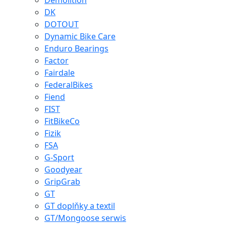
Demolition
DK
DOTOUT
Dynamic Bike Care
Enduro Bearings
Factor
Fairdale
FederalBikes
Fiend
FIST
FitBikeCo
Fizik
FSA
G-Sport
Goodyear
GripGrab
GT
GT doplňky a textil
GT/Mongoose serwis