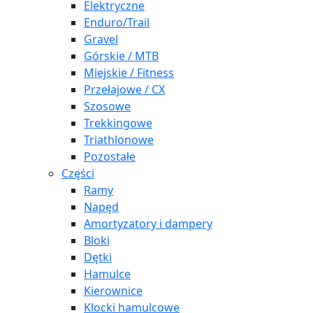
Elektryczne
Enduro/Trail
Gravel
Górskie / MTB
Miejskie / Fitness
Przełajowe / CX
Szosowe
Trekkingowe
Triathlonowe
Pozostałe
Części
Ramy
Napęd
Amortyzatory i dampery
Bloki
Dętki
Hamulce
Kierownice
Klocki hamulcowe