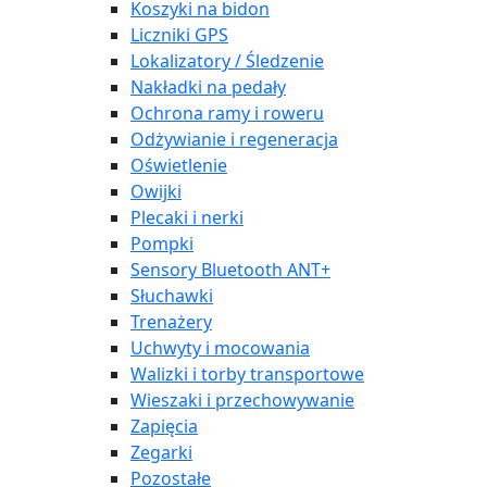
Koszyki na bidon
Liczniki GPS
Lokalizatory / Śledzenie
Nakładki na pedały
Ochrona ramy i roweru
Odżywianie i regeneracja
Oświetlenie
Owijki
Plecaki i nerki
Pompki
Sensory Bluetooth ANT+
Słuchawki
Trenażery
Uchwyty i mocowania
Walizki i torby transportowe
Wieszaki i przechowywanie
Zapięcia
Zegarki
Pozostałe