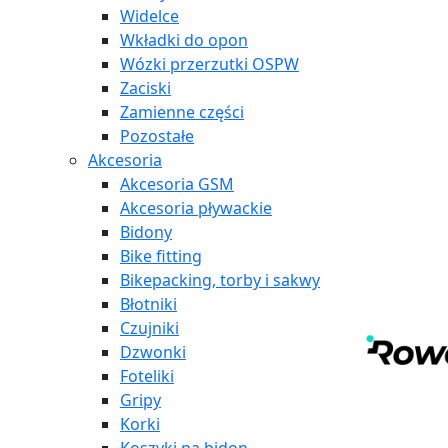
Widelce
Wkładki do opon
Wózki przerzutki OSPW
Zaciski
Zamienne części
Pozostałe
Akcesoria
Akcesoria GSM
Akcesoria pływackie
Bidony
Bike fitting
Bikepacking, torby i sakwy
Błotniki
Czujniki
Dzwonki
Foteliki
Gripy
Korki