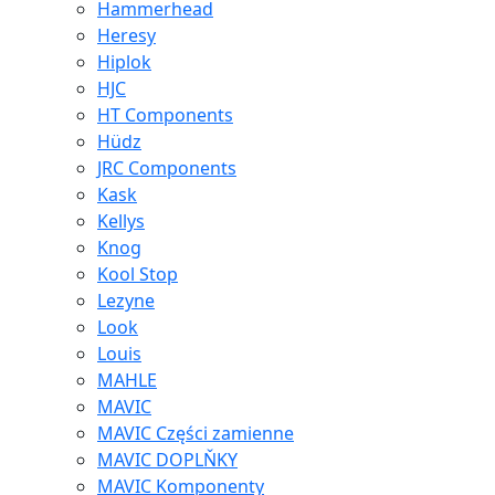
Hammerhead
Heresy
Hiplok
HJC
HT Components
Hüdz
JRC Components
Kask
Kellys
Knog
Kool Stop
Lezyne
Look
Louis
MAHLE
MAVIC
MAVIC Części zamienne
MAVIC DOPLŇKY
MAVIC Komponenty