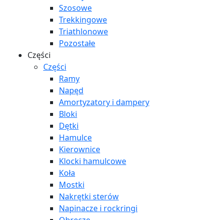
Szosowe
Trekkingowe
Triathlonowe
Pozostałe
Części
Części
Ramy
Napęd
Amortyzatory i dampery
Bloki
Dętki
Hamulce
Kierownice
Klocki hamulcowe
Koła
Mostki
Nakrętki sterów
Napinacze i rockringi