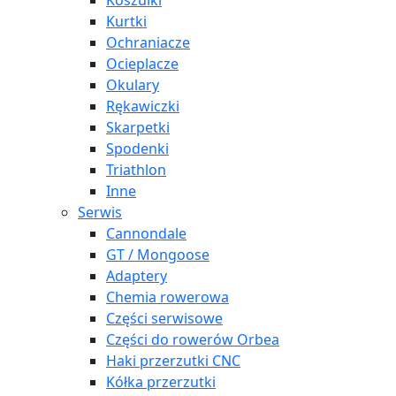
Koszulki
Kurtki
Ochraniacze
Ocieplacze
Okulary
Rękawiczki
Skarpetki
Spodenki
Triathlon
Inne
Serwis
Cannondale
GT / Mongoose
Adaptery
Chemia rowerowa
Części serwisowe
Części do rowerów Orbea
Haki przerzutki CNC
Kółka przerzutki