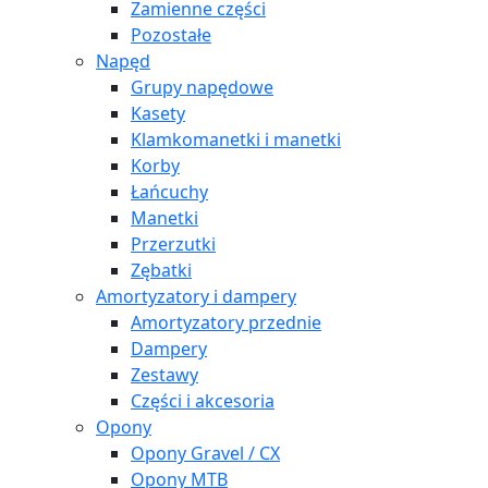
Zamienne części
Pozostałe
Napęd
Grupy napędowe
Kasety
Klamkomanetki i manetki
Korby
Łańcuchy
Manetki
Przerzutki
Zębatki
Amortyzatory i dampery
Amortyzatory przednie
Dampery
Zestawy
Części i akcesoria
Opony
Opony Gravel / CX
Opony MTB