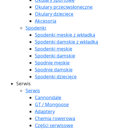
Okulary sportowe
Okulary przeciwsłoneczne
Okulary dziecięce
Akcesoria
Spodenki
Spodenki męskie z wkładką
Spodenki damskie z wkładką
Spodenki męskie
Spodenki damskie
Spodnie męskie
Spodnie damskie
Spodenki dziecięce
Serwis
Serwis
Cannondale
GT / Mongoose
Adaptery
Chemia rowerowa
Części serwisowe