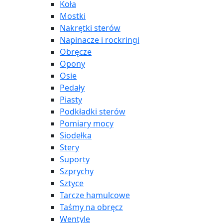
Koła
Mostki
Nakrętki sterów
Napinacze i rockringi
Obręcze
Opony
Osie
Pedały
Piasty
Podkładki sterów
Pomiary mocy
Siodełka
Stery
Suporty
Szprychy
Sztyce
Tarcze hamulcowe
Taśmy na obręcz
Wentyle