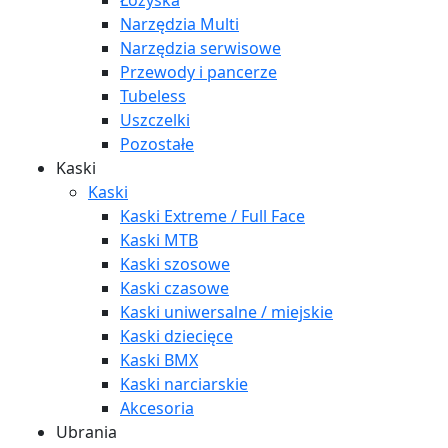
Łożyska
Narzędzia Multi
Narzędzia serwisowe
Przewody i pancerze
Tubeless
Uszczelki
Pozostałe
Kaski
Kaski
Kaski Extreme / Full Face
Kaski MTB
Kaski szosowe
Kaski czasowe
Kaski uniwersalne / miejskie
Kaski dziecięce
Kaski BMX
Kaski narciarskie
Akcesoria
Ubrania