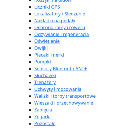
Koszyki na bidon
Liczniki GPS
Lokalizatory / Śledzenie
Nakładki na pedały
Ochrona ramy i roweru
Odżywianie i regeneracja
Oświetlenie
Owijki
Plecaki i nerki
Pompki
Sensory Bluetooth ANT+
Słuchawki
Trenażery
Uchwyty i mocowania
Walizki i torby transportowe
Wieszaki i przechowywanie
Zapięcia
Zegarki
Pozostałe