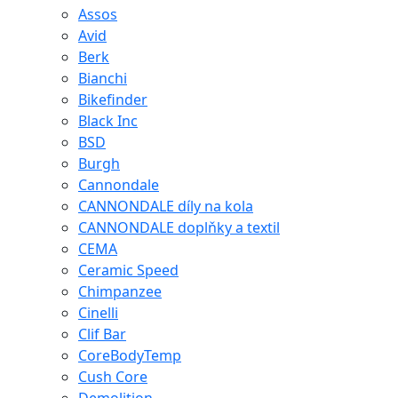
Assos
Avid
Berk
Bianchi
Bikefinder
Black Inc
BSD
Burgh
Cannondale
CANNONDALE díly na kola
CANNONDALE doplňky a textil
CEMA
Ceramic Speed
Chimpanzee
Cinelli
Clif Bar
CoreBodyTemp
Cush Core