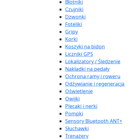
Błotniki
Czujniki
Dzwonki
Foteliki
Gripy
Korki
Koszyki na bidon
Liczniki GPS
Lokalizatory / Śledzenie
Nakładki na pedały
Ochrona ramy i roweru
Odżywianie i regeneracja
Oświetlenie
Owijki
Plecaki i nerki
Pompki
Sensory Bluetooth ANT+
Słuchawki
Trenażery