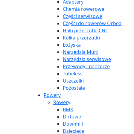
Adaptery
Chemia rowerowa
Części serwisowe
Części do rowerów Orbea
Haki przerzutki CNC
Kółka przerzutki
Łożyska
Narzędzia Multi
Narzędzia serwisowe
Przewody i pancerze
Tubeless
Uszczelki
Pozostałe
Rowery
Rowery
BMX
Dirtowe
Downhill
Dziecięce