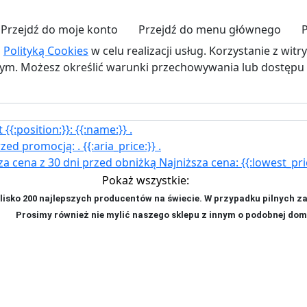
Przejdź do moje konto
Przejdź do menu głównego
z
Polityką Cookies
w celu realizacji usług. Korzystanie z wit
. Możesz określić warunki przechowywania lub dostępu d
{{:position:}}:
{{:name:}}
.
rzed promocją:
.
{{:aria_price:}}
.
za cena z 30 dni przed obniżką
Najniższa cena:
{{:lowest_pri
Pokaż wszystkie:
isko 200 najlepszych producentów na świecie. W przypadku pilnych z
ji. P
rosimy również nie mylić naszego sklepu z innym o podobnej dom