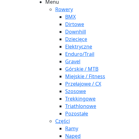
Menu
Rowery
BMX
Dirtowe
Downhill
Dziecięce
Elektryczne
Enduro/Trail
Gravel
Górskie / MTB
Miejskie / Fitness
Przełajowe / CX
Szosowe
Trekkingowe
Triathlonowe
Pozostałe
Części
Ramy
Napęd