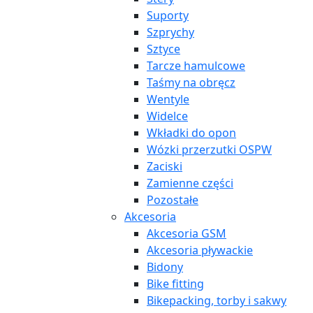
Suporty
Szprychy
Sztyce
Tarcze hamulcowe
Taśmy na obręcz
Wentyle
Widelce
Wkładki do opon
Wózki przerzutki OSPW
Zaciski
Zamienne części
Pozostałe
Akcesoria
Akcesoria GSM
Akcesoria pływackie
Bidony
Bike fitting
Bikepacking, torby i sakwy