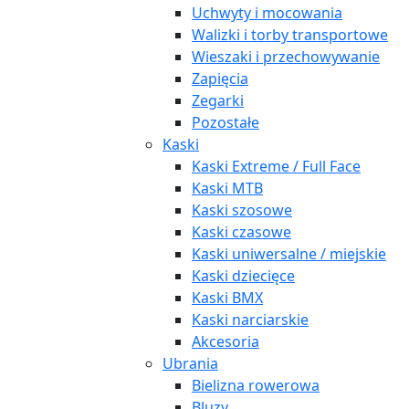
Uchwyty i mocowania
Walizki i torby transportowe
Wieszaki i przechowywanie
Zapięcia
Zegarki
Pozostałe
Kaski
Kaski Extreme / Full Face
Kaski MTB
Kaski szosowe
Kaski czasowe
Kaski uniwersalne / miejskie
Kaski dziecięce
Kaski BMX
Kaski narciarskie
Akcesoria
Ubrania
Bielizna rowerowa
Bluzy