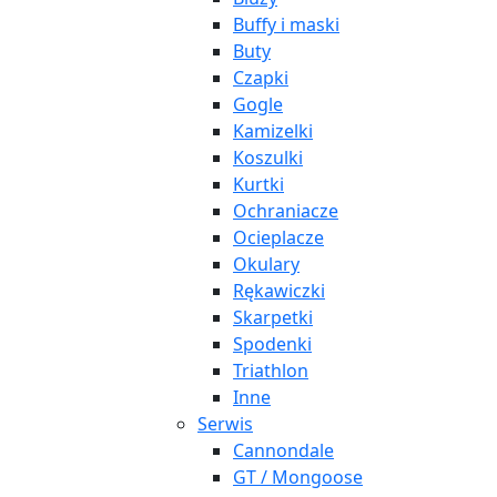
Buffy i maski
Buty
Czapki
Gogle
Kamizelki
Koszulki
Kurtki
Ochraniacze
Ocieplacze
Okulary
Rękawiczki
Skarpetki
Spodenki
Triathlon
Inne
Serwis
Cannondale
GT / Mongoose