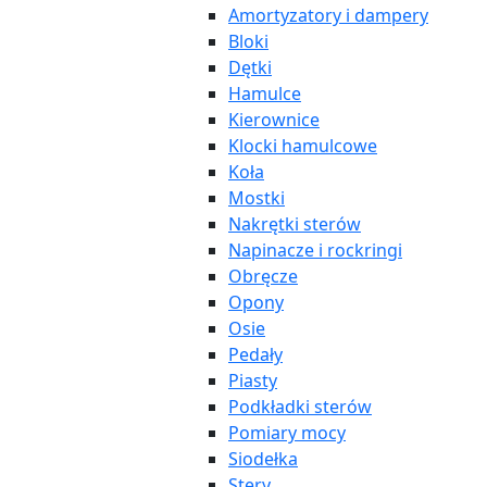
Amortyzatory i dampery
Bloki
Dętki
Hamulce
Kierownice
Klocki hamulcowe
Koła
Mostki
Nakrętki sterów
Napinacze i rockringi
Obręcze
Opony
Osie
Pedały
Piasty
Podkładki sterów
Pomiary mocy
Siodełka
Stery