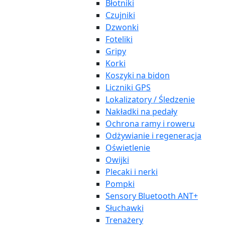
Błotniki
Czujniki
Dzwonki
Foteliki
Gripy
Korki
Koszyki na bidon
Liczniki GPS
Lokalizatory / Śledzenie
Nakładki na pedały
Ochrona ramy i roweru
Odżywianie i regeneracja
Oświetlenie
Owijki
Plecaki i nerki
Pompki
Sensory Bluetooth ANT+
Słuchawki
Trenażery