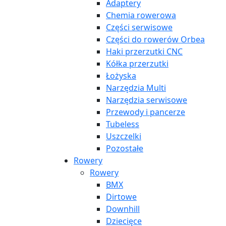
Adaptery
Chemia rowerowa
Części serwisowe
Części do rowerów Orbea
Haki przerzutki CNC
Kółka przerzutki
Łożyska
Narzędzia Multi
Narzędzia serwisowe
Przewody i pancerze
Tubeless
Uszczelki
Pozostałe
Rowery
Rowery
BMX
Dirtowe
Downhill
Dziecięce