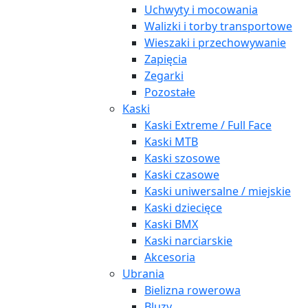
Uchwyty i mocowania
Walizki i torby transportowe
Wieszaki i przechowywanie
Zapięcia
Zegarki
Pozostałe
Kaski
Kaski Extreme / Full Face
Kaski MTB
Kaski szosowe
Kaski czasowe
Kaski uniwersalne / miejskie
Kaski dziecięce
Kaski BMX
Kaski narciarskie
Akcesoria
Ubrania
Bielizna rowerowa
Bluzy