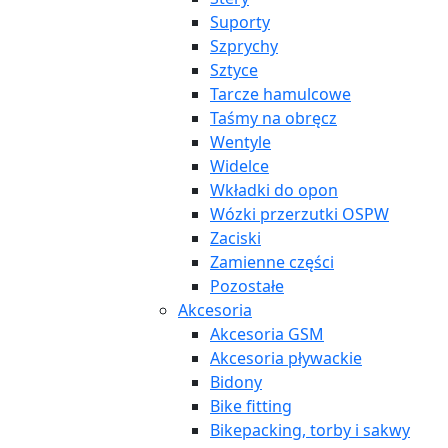
Suporty
Szprychy
Sztyce
Tarcze hamulcowe
Taśmy na obręcz
Wentyle
Widelce
Wkładki do opon
Wózki przerzutki OSPW
Zaciski
Zamienne części
Pozostałe
Akcesoria
Akcesoria GSM
Akcesoria pływackie
Bidony
Bike fitting
Bikepacking, torby i sakwy