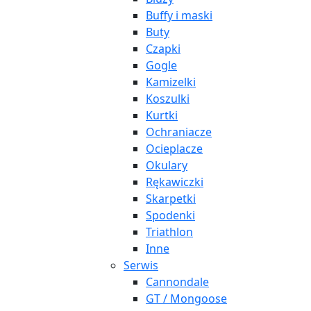
Buffy i maski
Buty
Czapki
Gogle
Kamizelki
Koszulki
Kurtki
Ochraniacze
Ocieplacze
Okulary
Rękawiczki
Skarpetki
Spodenki
Triathlon
Inne
Serwis
Cannondale
GT / Mongoose