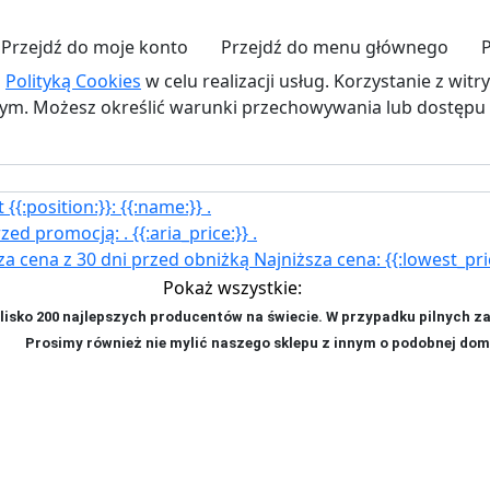
Przejdź do moje konto
Przejdź do menu głównego
z
Polityką Cookies
w celu realizacji usług. Korzystanie z wit
. Możesz określić warunki przechowywania lub dostępu d
{{:position:}}:
{{:name:}}
.
rzed promocją:
.
{{:aria_price:}}
.
za cena z 30 dni przed obniżką
Najniższa cena:
{{:lowest_pri
Pokaż wszystkie:
isko 200 najlepszych producentów na świecie. W przypadku pilnych z
ji. P
rosimy również nie mylić naszego sklepu z innym o podobnej dom