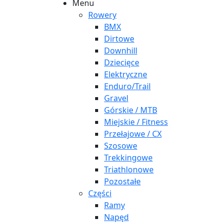
Menu
Rowery
BMX
Dirtowe
Downhill
Dziecięce
Elektryczne
Enduro/Trail
Gravel
Górskie / MTB
Miejskie / Fitness
Przełajowe / CX
Szosowe
Trekkingowe
Triathlonowe
Pozostałe
Części
Ramy
Napęd