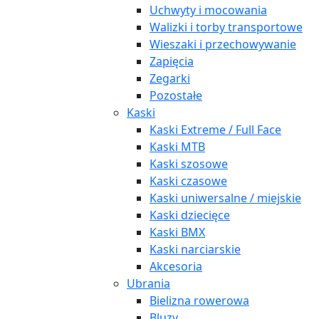
Uchwyty i mocowania
Walizki i torby transportowe
Wieszaki i przechowywanie
Zapięcia
Zegarki
Pozostałe
Kaski
Kaski Extreme / Full Face
Kaski MTB
Kaski szosowe
Kaski czasowe
Kaski uniwersalne / miejskie
Kaski dziecięce
Kaski BMX
Kaski narciarskie
Akcesoria
Ubrania
Bielizna rowerowa
Bluzy