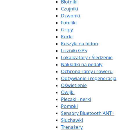
Błotniki
Czujniki
Dzwonki
Foteliki
Gripy
Korki
Koszyki na bidon
Liczniki GPS
Lokalizatory / Śledzenie
Nakładki na pedały
Ochrona ramy i roweru
Odżywianie i regeneracja
Oświetlenie
Owijki
Plecaki i nerki
Pompki
Sensory Bluetooth ANT+
Słuchawki
Trenażery