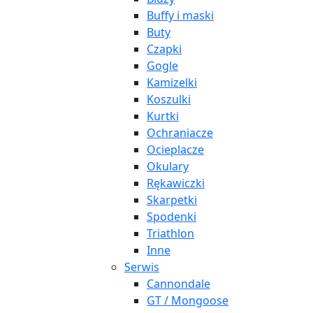
Buffy i maski
Buty
Czapki
Gogle
Kamizelki
Koszulki
Kurtki
Ochraniacze
Ocieplacze
Okulary
Rękawiczki
Skarpetki
Spodenki
Triathlon
Inne
Serwis
Cannondale
GT / Mongoose