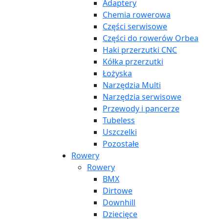
Adaptery
Chemia rowerowa
Części serwisowe
Części do rowerów Orbea
Haki przerzutki CNC
Kółka przerzutki
Łożyska
Narzędzia Multi
Narzędzia serwisowe
Przewody i pancerze
Tubeless
Uszczelki
Pozostałe
Rowery
Rowery
BMX
Dirtowe
Downhill
Dziecięce