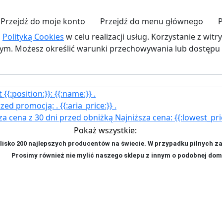
Przejdź do moje konto
Przejdź do menu głównego
z
Polityką Cookies
w celu realizacji usług. Korzystanie z wit
. Możesz określić warunki przechowywania lub dostępu d
{{:position:}}:
{{:name:}}
.
rzed promocją:
.
{{:aria_price:}}
.
za cena z 30 dni przed obniżką
Najniższa cena:
{{:lowest_pri
Pokaż wszystkie:
isko 200 najlepszych producentów na świecie. W przypadku pilnych z
ji. P
rosimy również nie mylić naszego sklepu z innym o podobnej dom