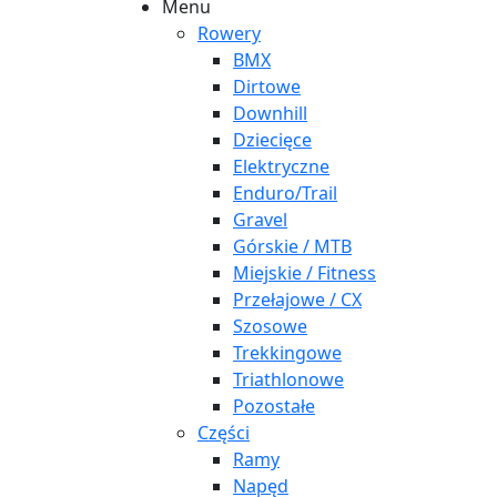
Menu
Rowery
BMX
Dirtowe
Downhill
Dziecięce
Elektryczne
Enduro/Trail
Gravel
Górskie / MTB
Miejskie / Fitness
Przełajowe / CX
Szosowe
Trekkingowe
Triathlonowe
Pozostałe
Części
Ramy
Napęd