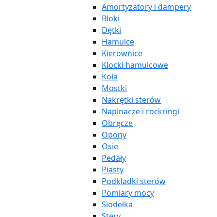
Amortyzatory i dampery
Bloki
Dętki
Hamulce
Kierownice
Klocki hamulcowe
Koła
Mostki
Nakrętki sterów
Napinacze i rockringi
Obręcze
Opony
Osie
Pedały
Piasty
Podkładki sterów
Pomiary mocy
Siodełka
Stery