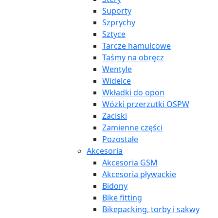
Suporty
Szprychy
Sztyce
Tarcze hamulcowe
Taśmy na obręcz
Wentyle
Widelce
Wkładki do opon
Wózki przerzutki OSPW
Zaciski
Zamienne części
Pozostałe
Akcesoria
Akcesoria GSM
Akcesoria pływackie
Bidony
Bike fitting
Bikepacking, torby i sakwy