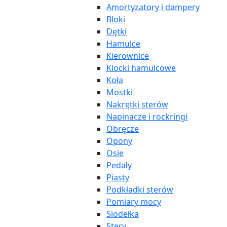
Amortyzatory i dampery
Bloki
Dętki
Hamulce
Kierownice
Klocki hamulcowe
Koła
Mostki
Nakrętki sterów
Napinacze i rockringi
Obręcze
Opony
Osie
Pedały
Piasty
Podkładki sterów
Pomiary mocy
Siodełka
Stery