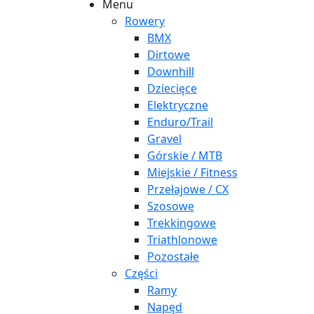
Menu
Rowery
BMX
Dirtowe
Downhill
Dziecięce
Elektryczne
Enduro/Trail
Gravel
Górskie / MTB
Miejskie / Fitness
Przełajowe / CX
Szosowe
Trekkingowe
Triathlonowe
Pozostałe
Części
Ramy
Napęd