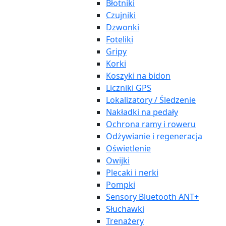
Błotniki
Czujniki
Dzwonki
Foteliki
Gripy
Korki
Koszyki na bidon
Liczniki GPS
Lokalizatory / Śledzenie
Nakładki na pedały
Ochrona ramy i roweru
Odżywianie i regeneracja
Oświetlenie
Owijki
Plecaki i nerki
Pompki
Sensory Bluetooth ANT+
Słuchawki
Trenażery