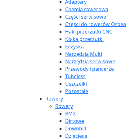
Adaptery
Chemia rowerowa
Części serwisowe
Części do rowerów Orbea
Haki przerzutki CNC
Kółka przerzutki
Łożyska
Narzędzia Multi
Narzędzia serwisowe
Przewody i pancerze
Tubeless
Uszczelki
Pozostałe
Rowery
Rowery
BMX
Dirtowe
Downhill
Dziecięce