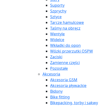
Suporty
Szprychy
Sztyce
Tarcze hamulcowe
Taśmy na obręcz
Wentyle
Widelce
Wkładki do opon
Wózki przerzutki OSPW
Zaciski
Zamienne części
Pozostałe
Akcesoria
Akcesoria GSM
Akcesoria pływackie
Bidony
Bike fitting
Bikepacking, torby i sakwy