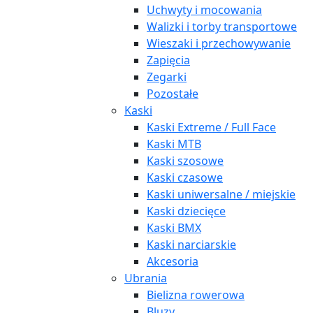
Uchwyty i mocowania
Walizki i torby transportowe
Wieszaki i przechowywanie
Zapięcia
Zegarki
Pozostałe
Kaski
Kaski Extreme / Full Face
Kaski MTB
Kaski szosowe
Kaski czasowe
Kaski uniwersalne / miejskie
Kaski dziecięce
Kaski BMX
Kaski narciarskie
Akcesoria
Ubrania
Bielizna rowerowa
Bluzy