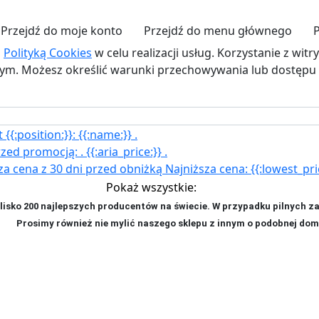
Przejdź do moje konto
Przejdź do menu głównego
z
Polityką Cookies
w celu realizacji usług. Korzystanie z wit
. Możesz określić warunki przechowywania lub dostępu d
{{:position:}}:
{{:name:}}
.
rzed promocją:
.
{{:aria_price:}}
.
za cena z 30 dni przed obniżką
Najniższa cena:
{{:lowest_pri
Pokaż wszystkie:
isko 200 najlepszych producentów na świecie. W przypadku pilnych z
ji. P
rosimy również nie mylić naszego sklepu z innym o podobnej dom