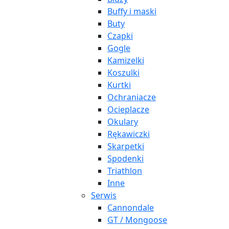
Buffy i maski
Buty
Czapki
Gogle
Kamizelki
Koszulki
Kurtki
Ochraniacze
Ocieplacze
Okulary
Rękawiczki
Skarpetki
Spodenki
Triathlon
Inne
Serwis
Cannondale
GT / Mongoose