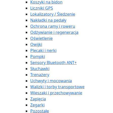
Koszyki na bidon
Liczniki GPS
Lokalizatory / Śledzenie
Nakładki na pedały
Ochrona ramy i roweru
Odżywianie i regeneracja
Oświetlenie
Owijki
Plecaki i nerki
Pompki
Sensory Bluetooth ANT+
Słuchawki
Trenażery
Uchwyty i mocowania
Walizki i torby transportowe
Wieszaki i przechowywanie
Zapięcia
Zegarki
Pozostałe