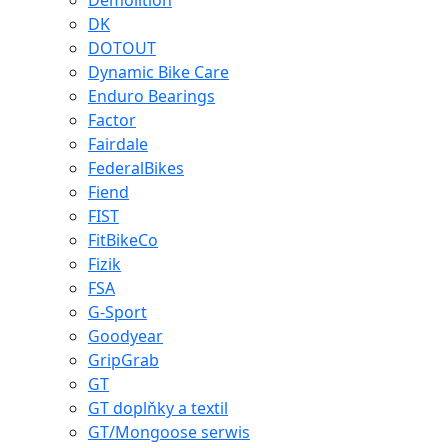
Demolition
DK
DOTOUT
Dynamic Bike Care
Enduro Bearings
Factor
Fairdale
FederalBikes
Fiend
FIST
FitBikeCo
Fizik
FSA
G-Sport
Goodyear
GripGrab
GT
GT doplňky a textil
GT/Mongoose serwis