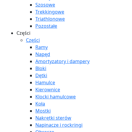
Szosowe
Trekkingowe
Triathlonowe
Pozostałe
Części
Części
Ramy
Napęd
Amortyzatory i dampery
Bloki
Dętki
Hamulce
Kierownice
Klocki hamulcowe
Koła
Mostki
Nakrętki sterów
Napinacze i rockringi