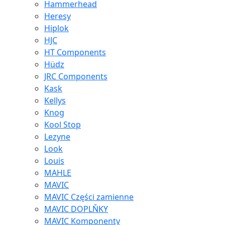
Hammerhead
Heresy
Hiplok
HJC
HT Components
Hüdz
JRC Components
Kask
Kellys
Knog
Kool Stop
Lezyne
Look
Louis
MAHLE
MAVIC
MAVIC Części zamienne
MAVIC DOPLŇKY
MAVIC Komponenty