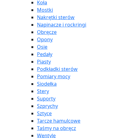
Koła
Mostki
Nakrętki sterów
Napinacze i rockringi
Obręcze
Opony
Osie
Pedały
Piasty
Podkładki sterów
Pomiary mocy
Siodełka
Stery
Suporty
Szprychy
Sztyce
Tarcze hamulcowe
Taśmy na obręcz
Wentyle