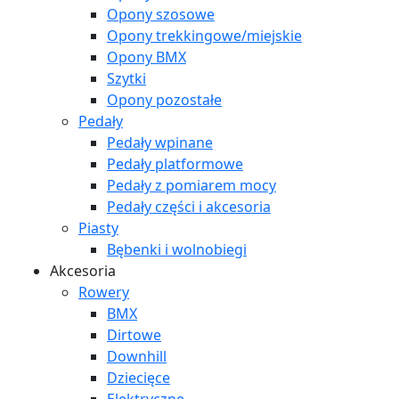
Opony szosowe
Opony trekkingowe/miejskie
Opony BMX
Szytki
Opony pozostałe
Pedały
Pedały wpinane
Pedały platformowe
Pedały z pomiarem mocy
Pedały części i akcesoria
Piasty
Bębenki i wolnobiegi
Akcesoria
Rowery
BMX
Dirtowe
Downhill
Dziecięce