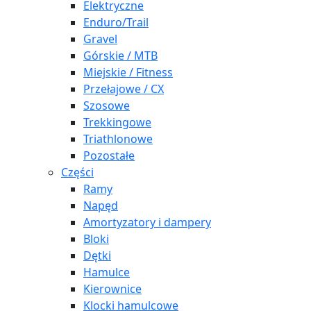
Elektryczne
Enduro/Trail
Gravel
Górskie / MTB
Miejskie / Fitness
Przełajowe / CX
Szosowe
Trekkingowe
Triathlonowe
Pozostałe
Części
Ramy
Napęd
Amortyzatory i dampery
Bloki
Dętki
Hamulce
Kierownice
Klocki hamulcowe