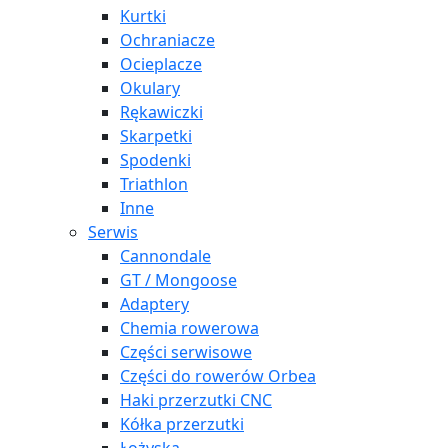
Kurtki
Ochraniacze
Ocieplacze
Okulary
Rękawiczki
Skarpetki
Spodenki
Triathlon
Inne
Serwis
Cannondale
GT / Mongoose
Adaptery
Chemia rowerowa
Części serwisowe
Części do rowerów Orbea
Haki przerzutki CNC
Kółka przerzutki