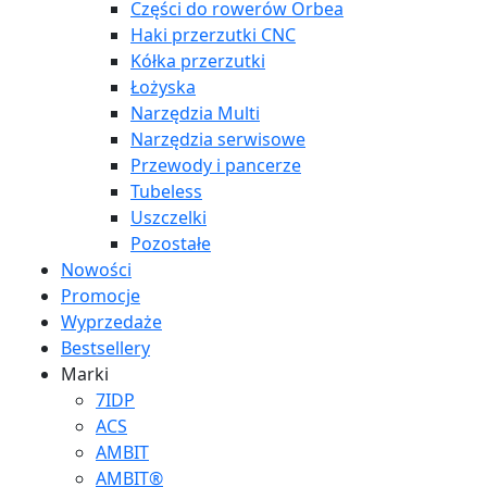
Części do rowerów Orbea
Haki przerzutki CNC
Kółka przerzutki
Łożyska
Narzędzia Multi
Narzędzia serwisowe
Przewody i pancerze
Tubeless
Uszczelki
Pozostałe
Nowości
Promocje
Wyprzedaże
Bestsellery
Marki
7IDP
ACS
AMBIT
AMBIT®