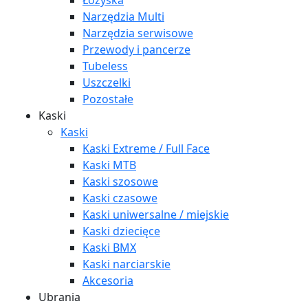
Łożyska
Narzędzia Multi
Narzędzia serwisowe
Przewody i pancerze
Tubeless
Uszczelki
Pozostałe
Kaski
Kaski
Kaski Extreme / Full Face
Kaski MTB
Kaski szosowe
Kaski czasowe
Kaski uniwersalne / miejskie
Kaski dziecięce
Kaski BMX
Kaski narciarskie
Akcesoria
Ubrania