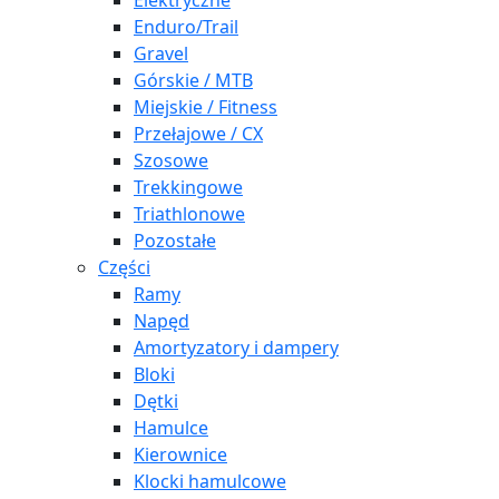
Elektryczne
Enduro/Trail
Gravel
Górskie / MTB
Miejskie / Fitness
Przełajowe / CX
Szosowe
Trekkingowe
Triathlonowe
Pozostałe
Części
Ramy
Napęd
Amortyzatory i dampery
Bloki
Dętki
Hamulce
Kierownice
Klocki hamulcowe