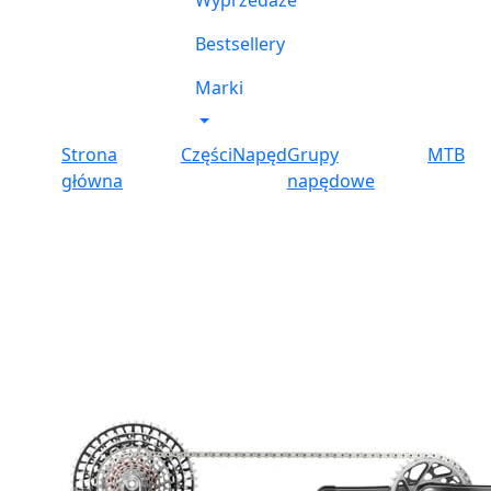
Wyprzedaże
Bestsellery
Marki
Strona
Części
Napęd
Grupy
MTB
główna
napędowe