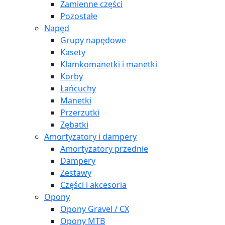
Zamienne części
Pozostałe
Napęd
Grupy napędowe
Kasety
Klamkomanetki i manetki
Korby
Łańcuchy
Manetki
Przerzutki
Zębatki
Amortyzatory i dampery
Amortyzatory przednie
Dampery
Zestawy
Części i akcesoria
Opony
Opony Gravel / CX
Opony MTB