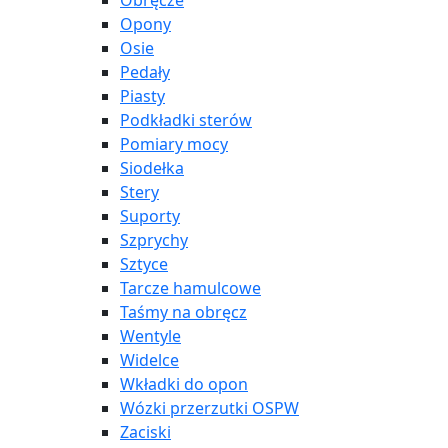
Obręcze
Opony
Osie
Pedały
Piasty
Podkładki sterów
Pomiary mocy
Siodełka
Stery
Suporty
Szprychy
Sztyce
Tarcze hamulcowe
Taśmy na obręcz
Wentyle
Widelce
Wkładki do opon
Wózki przerzutki OSPW
Zaciski