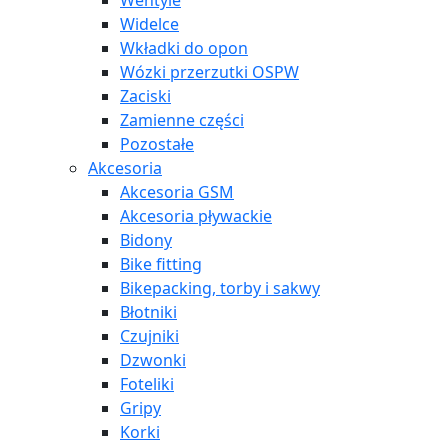
Wentyle
Widelce
Wkładki do opon
Wózki przerzutki OSPW
Zaciski
Zamienne części
Pozostałe
Akcesoria
Akcesoria GSM
Akcesoria pływackie
Bidony
Bike fitting
Bikepacking, torby i sakwy
Błotniki
Czujniki
Dzwonki
Foteliki
Gripy
Korki