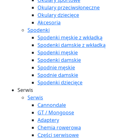
Okulary sportowe
Okulary przeciwsłoneczne
Okulary dziecięce
Akcesoria
Spodenki
Spodenki męskie z wkładką
Spodenki damskie z wkładką
Spodenki męskie
Spodenki damskie
Spodnie męskie
Spodnie damskie
Spodenki dziecięce
Serwis
Serwis
Cannondale
GT / Mongoose
Adaptery
Chemia rowerowa
Części serwisowe