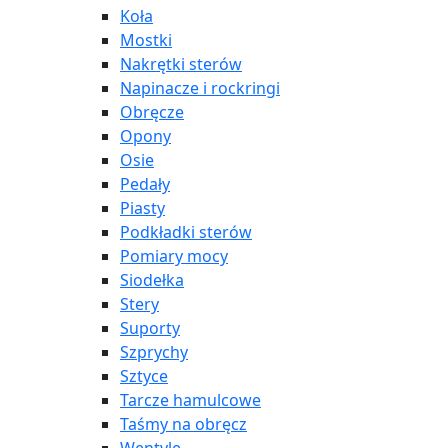
Koła
Mostki
Nakrętki sterów
Napinacze i rockringi
Obręcze
Opony
Osie
Pedały
Piasty
Podkładki sterów
Pomiary mocy
Siodełka
Stery
Suporty
Szprychy
Sztyce
Tarcze hamulcowe
Taśmy na obręcz