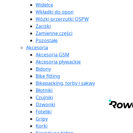
Widelce
Wkładki do opon
Wózki przerzutki OSPW
Zaciski
Zamienne części
Pozostałe
Akcesoria
Akcesoria GSM
Akcesoria pływackie
Bidony
Bike fitting
Bikepacking, torby i sakwy
Błotniki
Czujniki
Dzwonki
Foteliki
Gripy
Korki