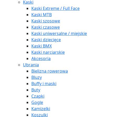
Kaski
Kaski Extreme / Full Face
Kaski MTB
Kaski szosowe
Kaski czasowe
Kaski uniwersalne / miejskie
Kaski dziecięce
Kaski BMX
Kaski narciarskie
Akcesoria
Ubrania
Bielizna rowerowa
Bluzy
Buffy i maski
Buty
Czapki
Gogle
Kamizelki
Koszulki