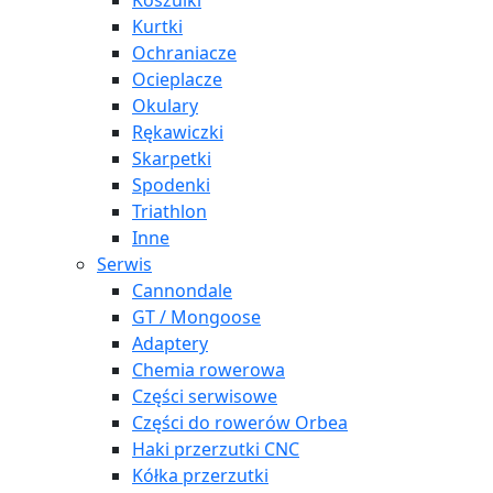
Koszulki
Kurtki
Ochraniacze
Ocieplacze
Okulary
Rękawiczki
Skarpetki
Spodenki
Triathlon
Inne
Serwis
Cannondale
GT / Mongoose
Adaptery
Chemia rowerowa
Części serwisowe
Części do rowerów Orbea
Haki przerzutki CNC
Kółka przerzutki