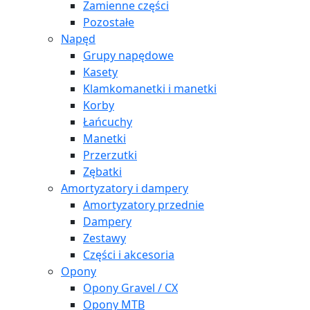
Zamienne części
Pozostałe
Napęd
Grupy napędowe
Kasety
Klamkomanetki i manetki
Korby
Łańcuchy
Manetki
Przerzutki
Zębatki
Amortyzatory i dampery
Amortyzatory przednie
Dampery
Zestawy
Części i akcesoria
Opony
Opony Gravel / CX
Opony MTB