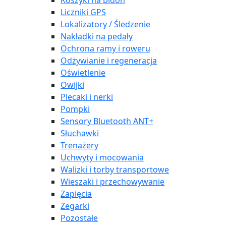
Koszyki na bidon
Liczniki GPS
Lokalizatory / Śledzenie
Nakładki na pedały
Ochrona ramy i roweru
Odżywianie i regeneracja
Oświetlenie
Owijki
Plecaki i nerki
Pompki
Sensory Bluetooth ANT+
Słuchawki
Trenażery
Uchwyty i mocowania
Walizki i torby transportowe
Wieszaki i przechowywanie
Zapięcia
Zegarki
Pozostałe