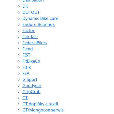
Demolition
DK
DOTOUT
Dynamic Bike Care
Enduro Bearings
Factor
Fairdale
FederalBikes
Fiend
FIST
FitBikeCo
Fizik
FSA
G-Sport
Goodyear
GripGrab
GT
GT doplňky a textil
GT/Mongoose serwis