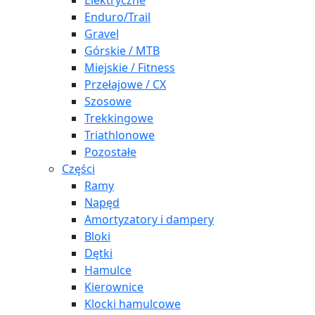
Elektryczne
Enduro/Trail
Gravel
Górskie / MTB
Miejskie / Fitness
Przełajowe / CX
Szosowe
Trekkingowe
Triathlonowe
Pozostałe
Części
Ramy
Napęd
Amortyzatory i dampery
Bloki
Dętki
Hamulce
Kierownice
Klocki hamulcowe