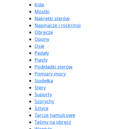
Koła
Mostki
Nakrętki sterów
Napinacze i rockringi
Obręcze
Opony
Osie
Pedały
Piasty
Podkładki sterów
Pomiary mocy
Siodełka
Stery
Suporty
Szprychy
Sztyce
Tarcze hamulcowe
Taśmy na obręcz