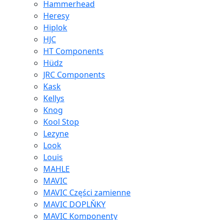
Hammerhead
Heresy
Hiplok
HJC
HT Components
Hüdz
JRC Components
Kask
Kellys
Knog
Kool Stop
Lezyne
Look
Louis
MAHLE
MAVIC
MAVIC Części zamienne
MAVIC DOPLŇKY
MAVIC Komponenty