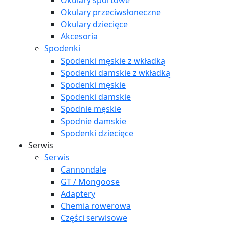
Okulary sportowe
Okulary przeciwsłoneczne
Okulary dziecięce
Akcesoria
Spodenki
Spodenki męskie z wkładką
Spodenki damskie z wkładką
Spodenki męskie
Spodenki damskie
Spodnie męskie
Spodnie damskie
Spodenki dziecięce
Serwis
Serwis
Cannondale
GT / Mongoose
Adaptery
Chemia rowerowa
Części serwisowe