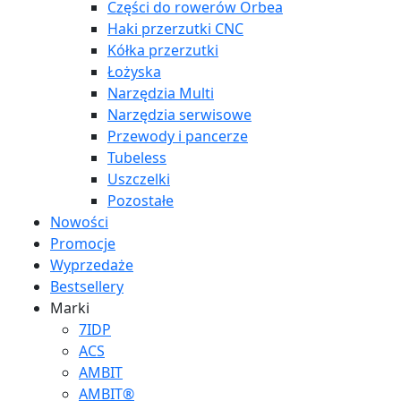
Części do rowerów Orbea
Haki przerzutki CNC
Kółka przerzutki
Łożyska
Narzędzia Multi
Narzędzia serwisowe
Przewody i pancerze
Tubeless
Uszczelki
Pozostałe
Nowości
Promocje
Wyprzedaże
Bestsellery
Marki
7IDP
ACS
AMBIT
AMBIT®