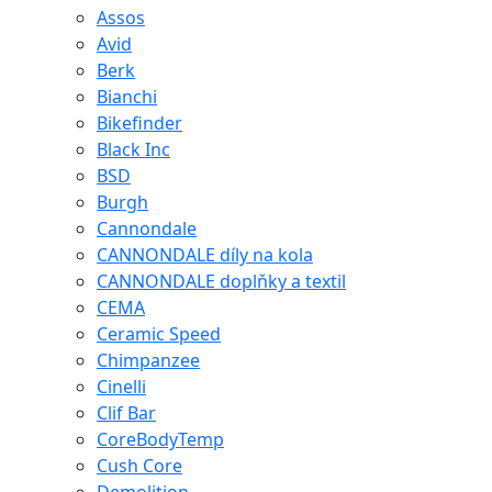
Assos
Avid
Berk
Bianchi
Bikefinder
Black Inc
BSD
Burgh
Cannondale
CANNONDALE díly na kola
CANNONDALE doplňky a textil
CEMA
Ceramic Speed
Chimpanzee
Cinelli
Clif Bar
CoreBodyTemp
Cush Core