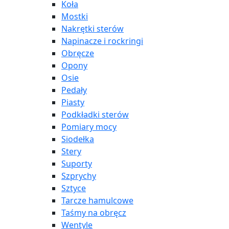
Koła
Mostki
Nakrętki sterów
Napinacze i rockringi
Obręcze
Opony
Osie
Pedały
Piasty
Podkładki sterów
Pomiary mocy
Siodełka
Stery
Suporty
Szprychy
Sztyce
Tarcze hamulcowe
Taśmy na obręcz
Wentyle