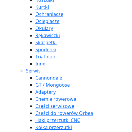
Koszulki
Kurtki
Ochraniacze
Ocieplacze
Okulary
Rękawiczki
Skarpetki
Spodenki
Triathlon
Inne
Serwis
Cannondale
GT / Mongoose
Adaptery
Chemia rowerowa
Części serwisowe
Części do rowerów Orbea
Haki przerzutki CNC
Kółka przerzutki