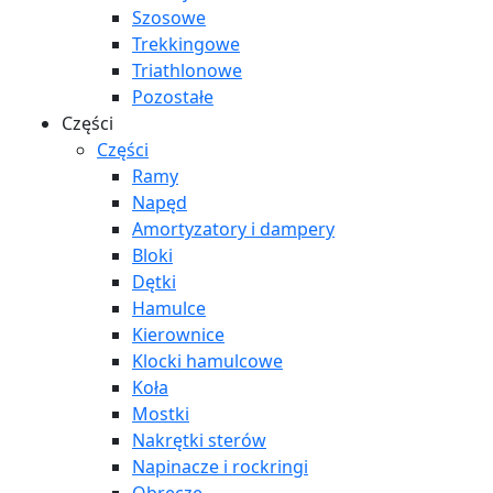
Szosowe
Trekkingowe
Triathlonowe
Pozostałe
Części
Części
Ramy
Napęd
Amortyzatory i dampery
Bloki
Dętki
Hamulce
Kierownice
Klocki hamulcowe
Koła
Mostki
Nakrętki sterów
Napinacze i rockringi