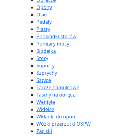
Obręcze
Opony
Osie
Pedały
Piasty
Podkładki sterów
Pomiary mocy
Siodełka
Stery
Suporty
Szprychy
Sztyce
Tarcze hamulcowe
Taśmy na obręcz
Wentyle
Widelce
Wkładki do opon
Wózki przerzutki OSPW
Zaciski