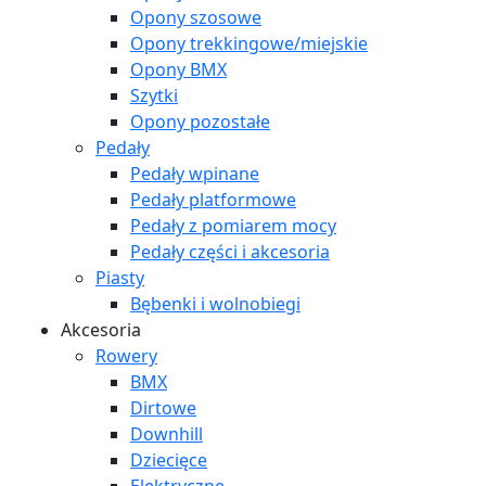
Opony szosowe
Opony trekkingowe/miejskie
Opony BMX
Szytki
Opony pozostałe
Pedały
Pedały wpinane
Pedały platformowe
Pedały z pomiarem mocy
Pedały części i akcesoria
Piasty
Bębenki i wolnobiegi
Akcesoria
Rowery
BMX
Dirtowe
Downhill
Dziecięce