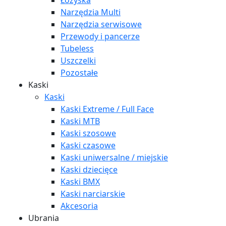
Łożyska
Narzędzia Multi
Narzędzia serwisowe
Przewody i pancerze
Tubeless
Uszczelki
Pozostałe
Kaski
Kaski
Kaski Extreme / Full Face
Kaski MTB
Kaski szosowe
Kaski czasowe
Kaski uniwersalne / miejskie
Kaski dziecięce
Kaski BMX
Kaski narciarskie
Akcesoria
Ubrania