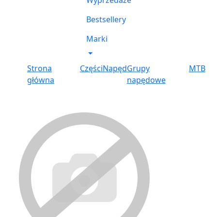
Wyprzedaże
Bestsellery
Marki
Strona
Części
Napęd
Grupy
MTB
główna
napędowe