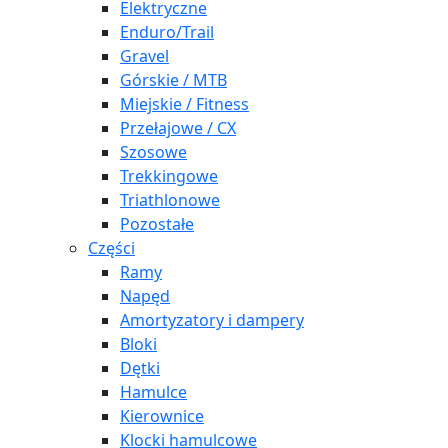
Elektryczne
Enduro/Trail
Gravel
Górskie / MTB
Miejskie / Fitness
Przełajowe / CX
Szosowe
Trekkingowe
Triathlonowe
Pozostałe
Części
Ramy
Napęd
Amortyzatory i dampery
Bloki
Dętki
Hamulce
Kierownice
Klocki hamulcowe