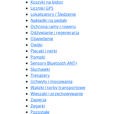
Koszyki na bidon
Liczniki GPS
Lokalizatory / Śledzenie
Nakładki na pedały
Ochrona ramy i roweru
Odżywianie i regeneracja
Oświetlenie
Owijki
Plecaki i nerki
Pompki
Sensory Bluetooth ANT+
Słuchawki
Trenażery
Uchwyty i mocowania
Walizki i torby transportowe
Wieszaki i przechowywanie
Zapięcia
Zegarki
Pozostałe