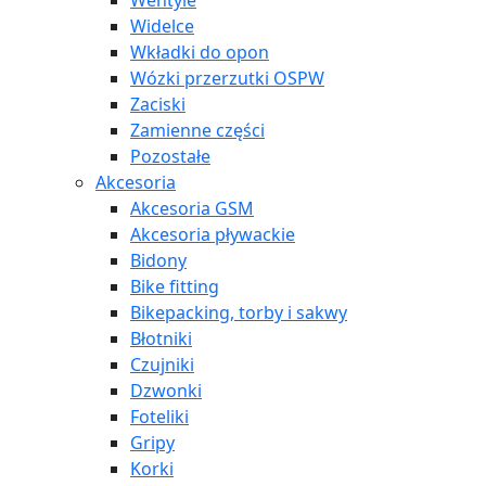
Wentyle
Widelce
Wkładki do opon
Wózki przerzutki OSPW
Zaciski
Zamienne części
Pozostałe
Akcesoria
Akcesoria GSM
Akcesoria pływackie
Bidony
Bike fitting
Bikepacking, torby i sakwy
Błotniki
Czujniki
Dzwonki
Foteliki
Gripy
Korki