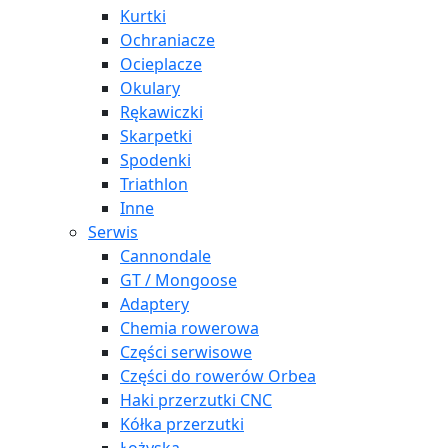
Kurtki
Ochraniacze
Ocieplacze
Okulary
Rękawiczki
Skarpetki
Spodenki
Triathlon
Inne
Serwis
Cannondale
GT / Mongoose
Adaptery
Chemia rowerowa
Części serwisowe
Części do rowerów Orbea
Haki przerzutki CNC
Kółka przerzutki