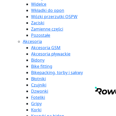
Widelce
Wkładki do opon
Wózki przerzutki OSPW
Zaciski
Zamienne części
Pozostałe
Akcesoria
Akcesoria GSM
Akcesoria pływackie
Bidony
Bike fitting
Bikepacking, torby i sakwy
Błotniki
Czujniki
Dzwonki
Foteliki
Gripy
Korki