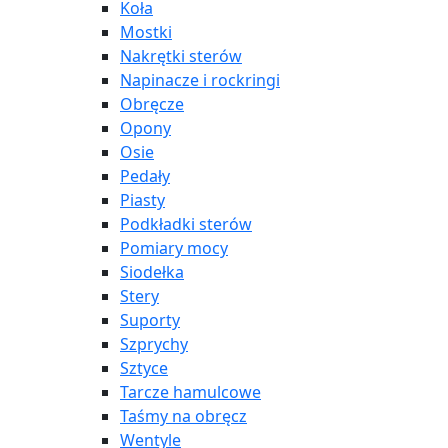
Koła
Mostki
Nakrętki sterów
Napinacze i rockringi
Obręcze
Opony
Osie
Pedały
Piasty
Podkładki sterów
Pomiary mocy
Siodełka
Stery
Suporty
Szprychy
Sztyce
Tarcze hamulcowe
Taśmy na obręcz
Wentyle