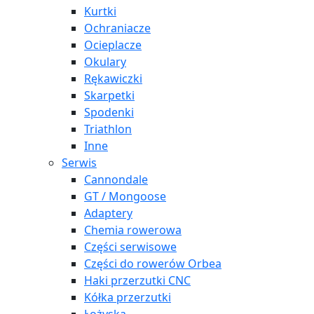
Kurtki
Ochraniacze
Ocieplacze
Okulary
Rękawiczki
Skarpetki
Spodenki
Triathlon
Inne
Serwis
Cannondale
GT / Mongoose
Adaptery
Chemia rowerowa
Części serwisowe
Części do rowerów Orbea
Haki przerzutki CNC
Kółka przerzutki