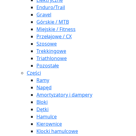
Elektryczne
Enduro/Trail
Gravel
Górskie / MTB
Miejskie / Fitness
Przełajowe / CX
Szosowe
Trekkingowe
Triathlonowe
Pozostałe
Części
Ramy
Napęd
Amortyzatory i dampery
Bloki
Dętki
Hamulce
Kierownice
Klocki hamulcowe