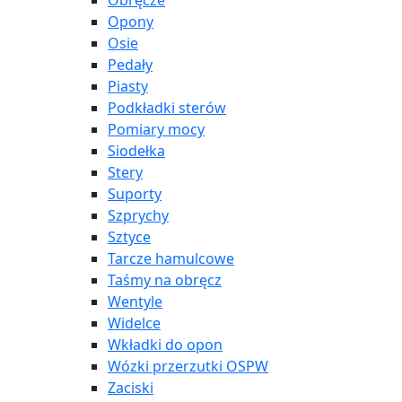
Obręcze
Opony
Osie
Pedały
Piasty
Podkładki sterów
Pomiary mocy
Siodełka
Stery
Suporty
Szprychy
Sztyce
Tarcze hamulcowe
Taśmy na obręcz
Wentyle
Widelce
Wkładki do opon
Wózki przerzutki OSPW
Zaciski