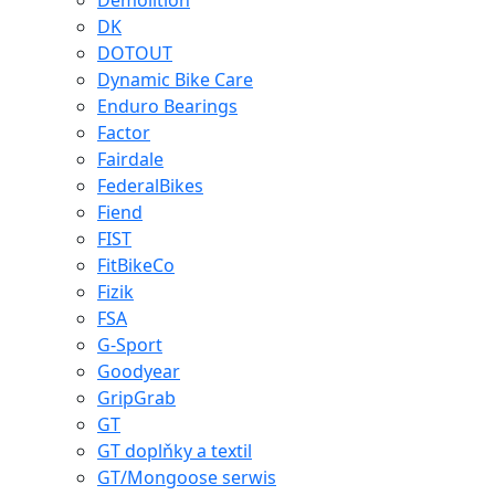
Demolition
DK
DOTOUT
Dynamic Bike Care
Enduro Bearings
Factor
Fairdale
FederalBikes
Fiend
FIST
FitBikeCo
Fizik
FSA
G-Sport
Goodyear
GripGrab
GT
GT doplňky a textil
GT/Mongoose serwis