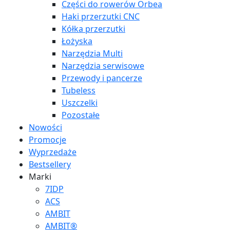
Części do rowerów Orbea
Haki przerzutki CNC
Kółka przerzutki
Łożyska
Narzędzia Multi
Narzędzia serwisowe
Przewody i pancerze
Tubeless
Uszczelki
Pozostałe
Nowości
Promocje
Wyprzedaże
Bestsellery
Marki
7IDP
ACS
AMBIT
AMBIT®