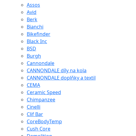
Assos
Avid
Berk
Bianchi
Bikefinder
Black Inc
BSD
Burgh
Cannondale
CANNONDALE díly na kola
CANNONDALE doplňky a textil
CEMA
Ceramic Speed
Chimpanzee
Cinelli
Clif Bar
CoreBodyTemp
Cush Core