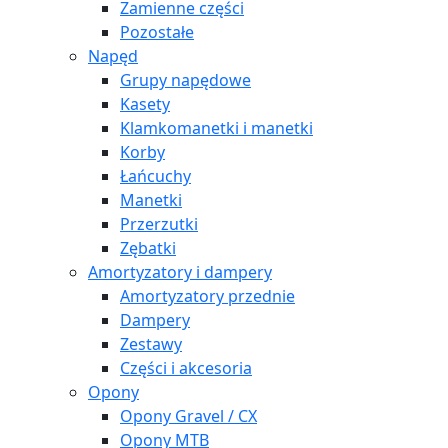
Zamienne części
Pozostałe
Napęd
Grupy napędowe
Kasety
Klamkomanetki i manetki
Korby
Łańcuchy
Manetki
Przerzutki
Zębatki
Amortyzatory i dampery
Amortyzatory przednie
Dampery
Zestawy
Części i akcesoria
Opony
Opony Gravel / CX
Opony MTB