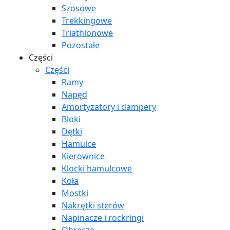
Szosowe
Trekkingowe
Triathlonowe
Pozostałe
Części
Części
Ramy
Napęd
Amortyzatory i dampery
Bloki
Dętki
Hamulce
Kierownice
Klocki hamulcowe
Koła
Mostki
Nakrętki sterów
Napinacze i rockringi