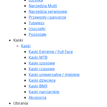
Łożyska
Narzędzia Multi
Narzędzia serwisowe
Przewody i pancerze
Tubeless
Uszczelki
Pozostałe
Kaski
Kaski
Kaski Extreme / Full Face
Kaski MTB
Kaski szosowe
Kaski czasowe
Kaski uniwersalne / miejskie
Kaski dziecięce
Kaski BMX
Kaski narciarskie
Akcesoria
Ubrania