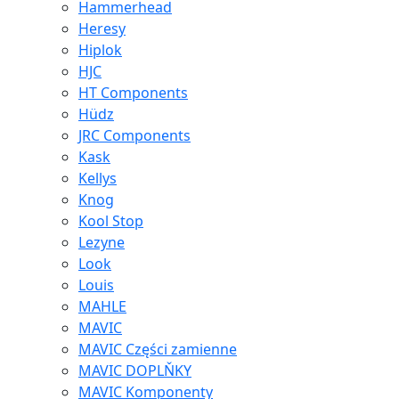
Hammerhead
Heresy
Hiplok
HJC
HT Components
Hüdz
JRC Components
Kask
Kellys
Knog
Kool Stop
Lezyne
Look
Louis
MAHLE
MAVIC
MAVIC Części zamienne
MAVIC DOPLŇKY
MAVIC Komponenty