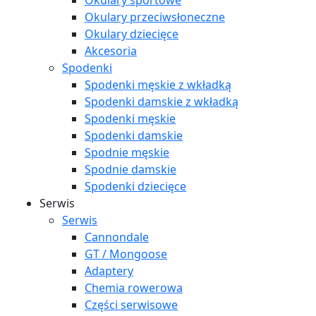
Okulary sportowe
Okulary przeciwsłoneczne
Okulary dziecięce
Akcesoria
Spodenki
Spodenki męskie z wkładką
Spodenki damskie z wkładką
Spodenki męskie
Spodenki damskie
Spodnie męskie
Spodnie damskie
Spodenki dziecięce
Serwis
Serwis
Cannondale
GT / Mongoose
Adaptery
Chemia rowerowa
Części serwisowe