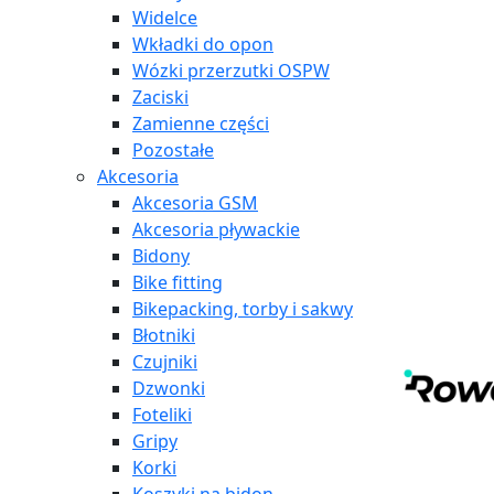
Widelce
Wkładki do opon
Wózki przerzutki OSPW
Zaciski
Zamienne części
Pozostałe
Akcesoria
Akcesoria GSM
Akcesoria pływackie
Bidony
Bike fitting
Bikepacking, torby i sakwy
Błotniki
Czujniki
Dzwonki
Foteliki
Gripy
Korki