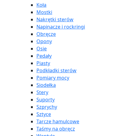
Koła
Mostki
Nakrętki sterów
Napinacze i rockringi
Obręcze
Opony
Osie
Pedały
Piasty
Podkładki sterów
Pomiary mocy
Siodełka
Stery
Suporty
Szprychy
Sztyce
Tarcze hamulcowe
Taśmy na obręcz