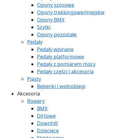
Opony szosowe
Opony trekkingowe/miejskie
Opony BMX
Szytki
Opony pozostałe
Pedały
Pedały wpinane
Pedały platformowe
Pedały z pomiarem mocy
Pedały części i akcesoria
Piasty
Bębenki i wolnobiegi
Akcesoria
Rowery
BMX
Dirtowe
Downhill
Dziecięce