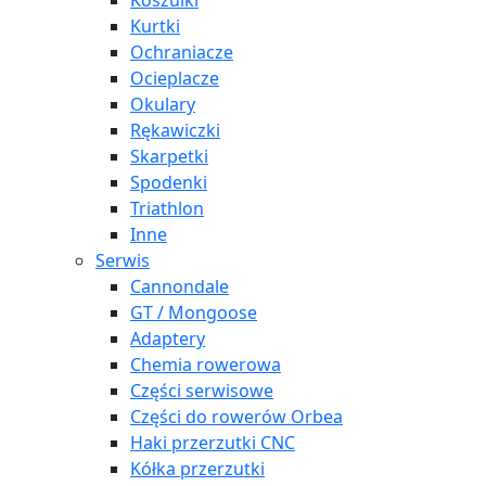
Koszulki
Kurtki
Ochraniacze
Ocieplacze
Okulary
Rękawiczki
Skarpetki
Spodenki
Triathlon
Inne
Serwis
Cannondale
GT / Mongoose
Adaptery
Chemia rowerowa
Części serwisowe
Części do rowerów Orbea
Haki przerzutki CNC
Kółka przerzutki