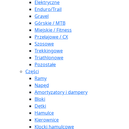
Elektryczne
Enduro/Trail
Gravel
Górskie / MTB
Miejskie / Fitness
Przełajowe / CX
Szosowe
Trekkingowe
Triathlonowe
Pozostałe
Części
Ramy
Napęd
Amortyzatory i dampery
Bloki
Dętki
Hamulce
Kierownice
Klocki hamulcowe