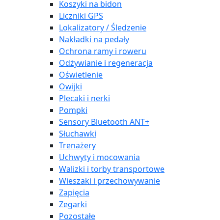
Koszyki na bidon
Liczniki GPS
Lokalizatory / Śledzenie
Nakładki na pedały
Ochrona ramy i roweru
Odżywianie i regeneracja
Oświetlenie
Owijki
Plecaki i nerki
Pompki
Sensory Bluetooth ANT+
Słuchawki
Trenażery
Uchwyty i mocowania
Walizki i torby transportowe
Wieszaki i przechowywanie
Zapięcia
Zegarki
Pozostałe