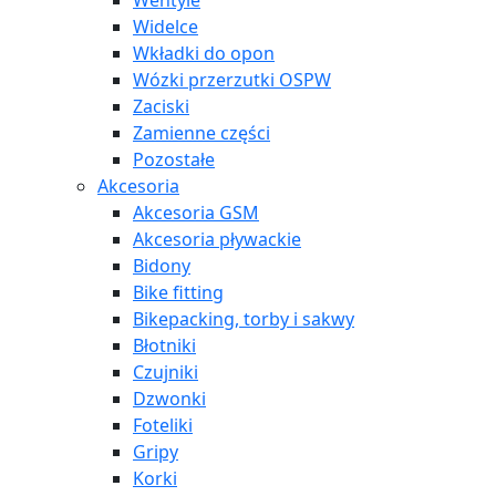
Wentyle
Widelce
Wkładki do opon
Wózki przerzutki OSPW
Zaciski
Zamienne części
Pozostałe
Akcesoria
Akcesoria GSM
Akcesoria pływackie
Bidony
Bike fitting
Bikepacking, torby i sakwy
Błotniki
Czujniki
Dzwonki
Foteliki
Gripy
Korki