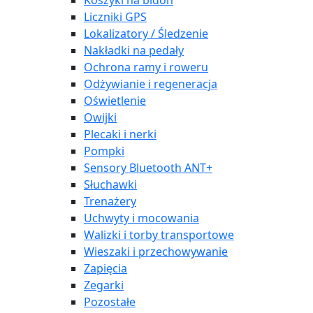
Koszyki na bidon
Liczniki GPS
Lokalizatory / Śledzenie
Nakładki na pedały
Ochrona ramy i roweru
Odżywianie i regeneracja
Oświetlenie
Owijki
Plecaki i nerki
Pompki
Sensory Bluetooth ANT+
Słuchawki
Trenażery
Uchwyty i mocowania
Walizki i torby transportowe
Wieszaki i przechowywanie
Zapięcia
Zegarki
Pozostałe