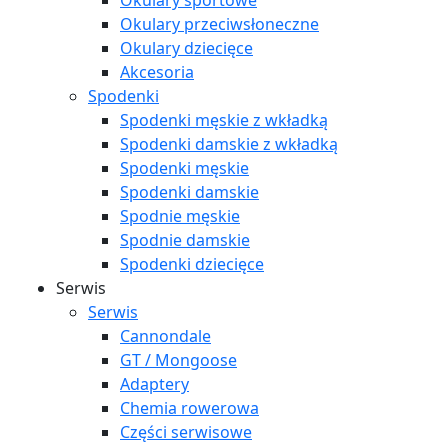
Okulary sportowe
Okulary przeciwsłoneczne
Okulary dziecięce
Akcesoria
Spodenki
Spodenki męskie z wkładką
Spodenki damskie z wkładką
Spodenki męskie
Spodenki damskie
Spodnie męskie
Spodnie damskie
Spodenki dziecięce
Serwis
Serwis
Cannondale
GT / Mongoose
Adaptery
Chemia rowerowa
Części serwisowe