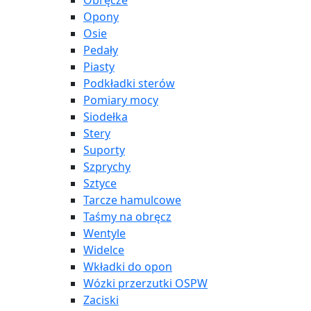
Obręcze
Opony
Osie
Pedały
Piasty
Podkładki sterów
Pomiary mocy
Siodełka
Stery
Suporty
Szprychy
Sztyce
Tarcze hamulcowe
Taśmy na obręcz
Wentyle
Widelce
Wkładki do opon
Wózki przerzutki OSPW
Zaciski