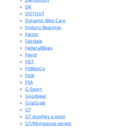
Demolition
DK
DOTOUT
Dynamic Bike Care
Enduro Bearings
Factor
Fairdale
FederalBikes
Fiend
FIST
FitBikeCo
Fizik
FSA
G-Sport
Goodyear
GripGrab
GT
GT doplňky a textil
GT/Mongoose serwis