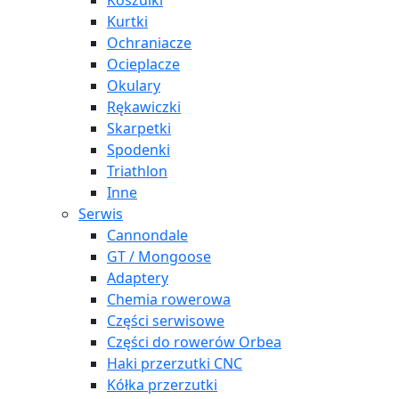
Koszulki
Kurtki
Ochraniacze
Ocieplacze
Okulary
Rękawiczki
Skarpetki
Spodenki
Triathlon
Inne
Serwis
Cannondale
GT / Mongoose
Adaptery
Chemia rowerowa
Części serwisowe
Części do rowerów Orbea
Haki przerzutki CNC
Kółka przerzutki