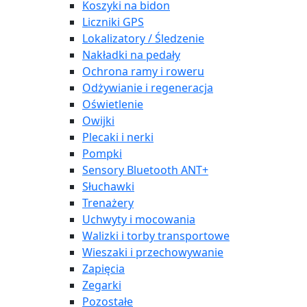
Koszyki na bidon
Liczniki GPS
Lokalizatory / Śledzenie
Nakładki na pedały
Ochrona ramy i roweru
Odżywianie i regeneracja
Oświetlenie
Owijki
Plecaki i nerki
Pompki
Sensory Bluetooth ANT+
Słuchawki
Trenażery
Uchwyty i mocowania
Walizki i torby transportowe
Wieszaki i przechowywanie
Zapięcia
Zegarki
Pozostałe