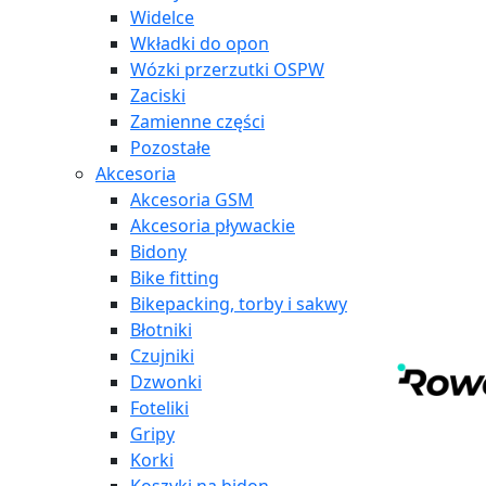
Widelce
Wkładki do opon
Wózki przerzutki OSPW
Zaciski
Zamienne części
Pozostałe
Akcesoria
Akcesoria GSM
Akcesoria pływackie
Bidony
Bike fitting
Bikepacking, torby i sakwy
Błotniki
Czujniki
Dzwonki
Foteliki
Gripy
Korki