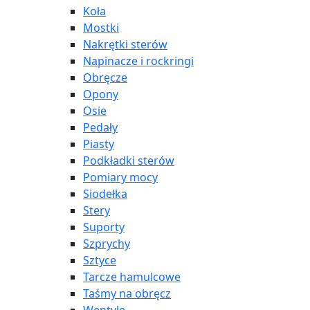
Koła
Mostki
Nakrętki sterów
Napinacze i rockringi
Obręcze
Opony
Osie
Pedały
Piasty
Podkładki sterów
Pomiary mocy
Siodełka
Stery
Suporty
Szprychy
Sztyce
Tarcze hamulcowe
Taśmy na obręcz