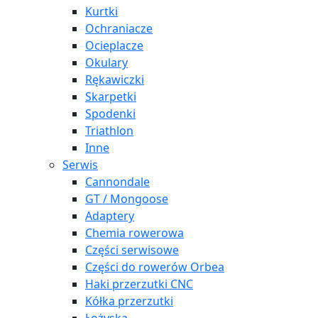
Kurtki
Ochraniacze
Ocieplacze
Okulary
Rękawiczki
Skarpetki
Spodenki
Triathlon
Inne
Serwis
Cannondale
GT / Mongoose
Adaptery
Chemia rowerowa
Części serwisowe
Części do rowerów Orbea
Haki przerzutki CNC
Kółka przerzutki