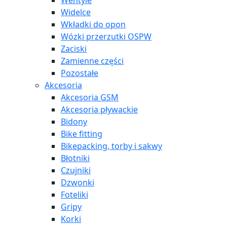
Wentyle
Widelce
Wkładki do opon
Wózki przerzutki OSPW
Zaciski
Zamienne części
Pozostałe
Akcesoria
Akcesoria GSM
Akcesoria pływackie
Bidony
Bike fitting
Bikepacking, torby i sakwy
Błotniki
Czujniki
Dzwonki
Foteliki
Gripy
Korki