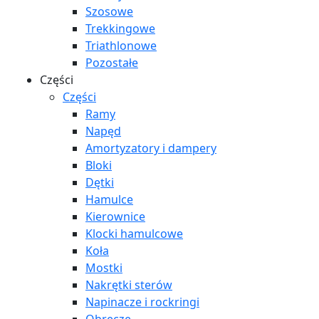
Szosowe
Trekkingowe
Triathlonowe
Pozostałe
Części
Części
Ramy
Napęd
Amortyzatory i dampery
Bloki
Dętki
Hamulce
Kierownice
Klocki hamulcowe
Koła
Mostki
Nakrętki sterów
Napinacze i rockringi