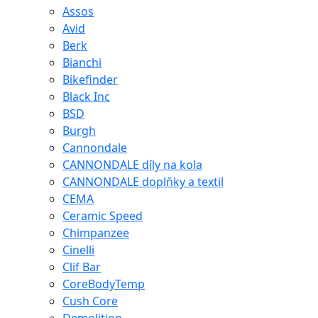
Assos
Avid
Berk
Bianchi
Bikefinder
Black Inc
BSD
Burgh
Cannondale
CANNONDALE díly na kola
CANNONDALE doplňky a textil
CEMA
Ceramic Speed
Chimpanzee
Cinelli
Clif Bar
CoreBodyTemp
Cush Core