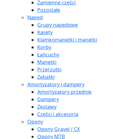
Zamienne części
Pozostałe
Napęd
Grupy napędowe
Kasety
Klamkomanetki i manetki
Korby
Łańcuchy
Manetki
Przerzutki
Zębatki
Amortyzatory i dampery
Amortyzatory przednie
Dampery
Zestawy
Części i akcesoria
Opony
Opony Gravel / CX
Opony MTB