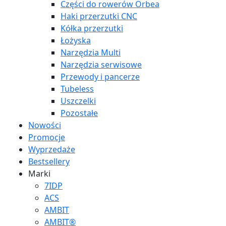
Części do rowerów Orbea
Haki przerzutki CNC
Kółka przerzutki
Łożyska
Narzędzia Multi
Narzędzia serwisowe
Przewody i pancerze
Tubeless
Uszczelki
Pozostałe
Nowości
Promocje
Wyprzedaże
Bestsellery
Marki
7IDP
ACS
AMBIT
AMBIT®