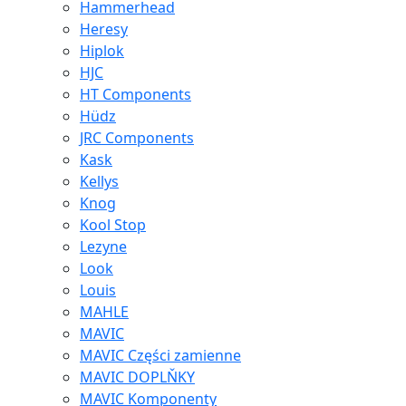
Hammerhead
Heresy
Hiplok
HJC
HT Components
Hüdz
JRC Components
Kask
Kellys
Knog
Kool Stop
Lezyne
Look
Louis
MAHLE
MAVIC
MAVIC Części zamienne
MAVIC DOPLŇKY
MAVIC Komponenty