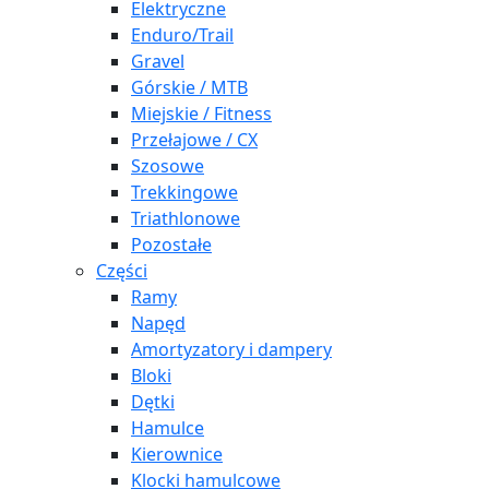
Elektryczne
Enduro/Trail
Gravel
Górskie / MTB
Miejskie / Fitness
Przełajowe / CX
Szosowe
Trekkingowe
Triathlonowe
Pozostałe
Części
Ramy
Napęd
Amortyzatory i dampery
Bloki
Dętki
Hamulce
Kierownice
Klocki hamulcowe