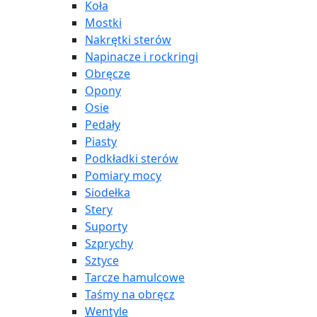
Koła
Mostki
Nakrętki sterów
Napinacze i rockringi
Obręcze
Opony
Osie
Pedały
Piasty
Podkładki sterów
Pomiary mocy
Siodełka
Stery
Suporty
Szprychy
Sztyce
Tarcze hamulcowe
Taśmy na obręcz
Wentyle