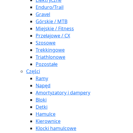
Elektryczne
Enduro/Trail
Gravel
Górskie / MTB
Miejskie / Fitness
Przełajowe / CX
Szosowe
Trekkingowe
Triathlonowe
Pozostałe
Części
Ramy
Napęd
Amortyzatory i dampery
Bloki
Dętki
Hamulce
Kierownice
Klocki hamulcowe