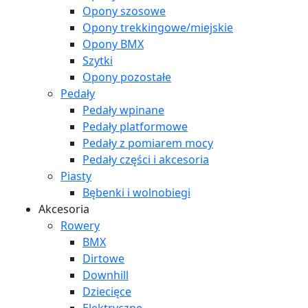
Opony szosowe
Opony trekkingowe/miejskie
Opony BMX
Szytki
Opony pozostałe
Pedały
Pedały wpinane
Pedały platformowe
Pedały z pomiarem mocy
Pedały części i akcesoria
Piasty
Bębenki i wolnobiegi
Akcesoria
Rowery
BMX
Dirtowe
Downhill
Dziecięce