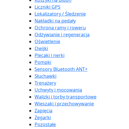
Koszyki na bidon
Liczniki GPS
Lokalizatory / Śledzenie
Nakładki na pedały
Ochrona ramy i roweru
Odżywianie i regeneracja
Oświetlenie
Owijki
Plecaki i nerki
Pompki
Sensory Bluetooth ANT+
Słuchawki
Trenażery
Uchwyty i mocowania
Walizki i torby transportowe
Wieszaki i przechowywanie
Zapięcia
Zegarki
Pozostałe