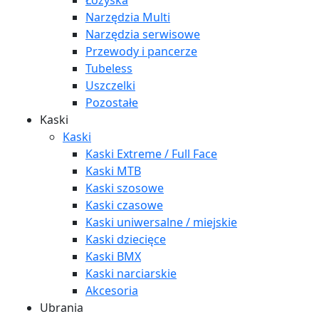
Łożyska
Narzędzia Multi
Narzędzia serwisowe
Przewody i pancerze
Tubeless
Uszczelki
Pozostałe
Kaski
Kaski
Kaski Extreme / Full Face
Kaski MTB
Kaski szosowe
Kaski czasowe
Kaski uniwersalne / miejskie
Kaski dziecięce
Kaski BMX
Kaski narciarskie
Akcesoria
Ubrania