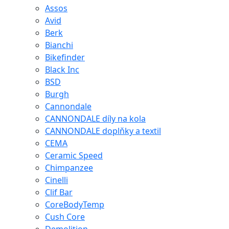
Assos
Avid
Berk
Bianchi
Bikefinder
Black Inc
BSD
Burgh
Cannondale
CANNONDALE díly na kola
CANNONDALE doplňky a textil
CEMA
Ceramic Speed
Chimpanzee
Cinelli
Clif Bar
CoreBodyTemp
Cush Core