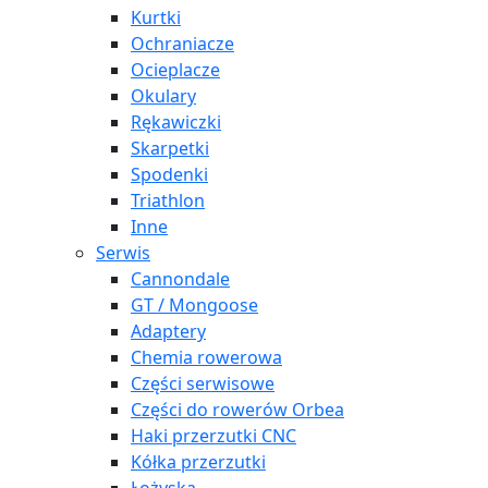
Kurtki
Ochraniacze
Ocieplacze
Okulary
Rękawiczki
Skarpetki
Spodenki
Triathlon
Inne
Serwis
Cannondale
GT / Mongoose
Adaptery
Chemia rowerowa
Części serwisowe
Części do rowerów Orbea
Haki przerzutki CNC
Kółka przerzutki