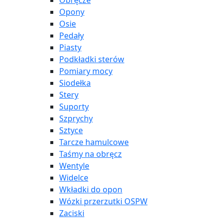
Obręcze
Opony
Osie
Pedały
Piasty
Podkładki sterów
Pomiary mocy
Siodełka
Stery
Suporty
Szprychy
Sztyce
Tarcze hamulcowe
Taśmy na obręcz
Wentyle
Widelce
Wkładki do opon
Wózki przerzutki OSPW
Zaciski