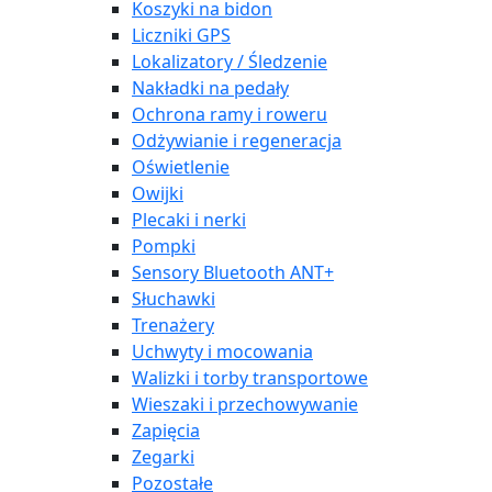
Koszyki na bidon
Liczniki GPS
Lokalizatory / Śledzenie
Nakładki na pedały
Ochrona ramy i roweru
Odżywianie i regeneracja
Oświetlenie
Owijki
Plecaki i nerki
Pompki
Sensory Bluetooth ANT+
Słuchawki
Trenażery
Uchwyty i mocowania
Walizki i torby transportowe
Wieszaki i przechowywanie
Zapięcia
Zegarki
Pozostałe