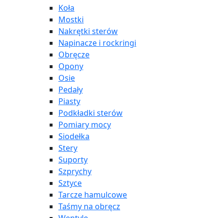
Koła
Mostki
Nakrętki sterów
Napinacze i rockringi
Obręcze
Opony
Osie
Pedały
Piasty
Podkładki sterów
Pomiary mocy
Siodełka
Stery
Suporty
Szprychy
Sztyce
Tarcze hamulcowe
Taśmy na obręcz