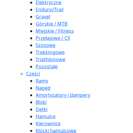
Elektryczne
Enduro/Trail
Gravel
Górskie / MTB
Miejskie / Fitness
Przełajowe / CX
Szosowe
Trekkingowe
Triathlonowe
Pozostałe
Części
Ramy
Napęd
Amortyzatory i dampery
Bloki
Dętki
Hamulce
Kierownice
Klocki hamulcowe