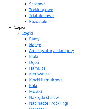
Szosowe
Trekkingowe
Triathlonowe
Pozostałe
Części
Części
Ramy
Napęd
Amortyzatory i dampery
Bloki
Dętki
Hamulce
Kierownice
Klocki hamulcowe
Koła
Mostki
Nakrętki sterów
Napinacze i rockringi