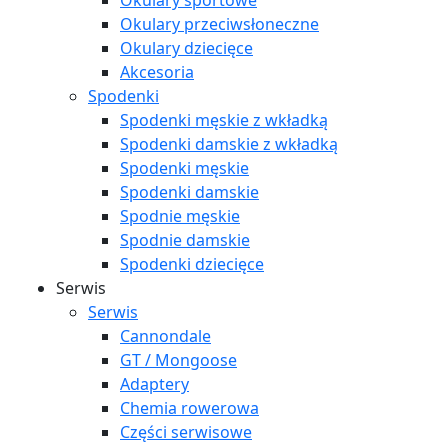
Okulary sportowe
Okulary przeciwsłoneczne
Okulary dziecięce
Akcesoria
Spodenki
Spodenki męskie z wkładką
Spodenki damskie z wkładką
Spodenki męskie
Spodenki damskie
Spodnie męskie
Spodnie damskie
Spodenki dziecięce
Serwis
Serwis
Cannondale
GT / Mongoose
Adaptery
Chemia rowerowa
Części serwisowe