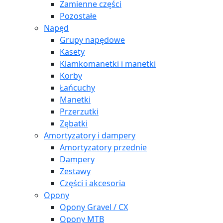
Zamienne części
Pozostałe
Napęd
Grupy napędowe
Kasety
Klamkomanetki i manetki
Korby
Łańcuchy
Manetki
Przerzutki
Zębatki
Amortyzatory i dampery
Amortyzatory przednie
Dampery
Zestawy
Części i akcesoria
Opony
Opony Gravel / CX
Opony MTB