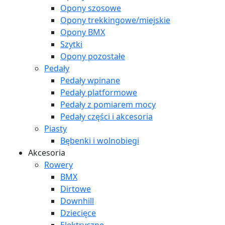
Opony szosowe
Opony trekkingowe/miejskie
Opony BMX
Szytki
Opony pozostałe
Pedały
Pedały wpinane
Pedały platformowe
Pedały z pomiarem mocy
Pedały części i akcesoria
Piasty
Bębenki i wolnobiegi
Akcesoria
Rowery
BMX
Dirtowe
Downhill
Dziecięce