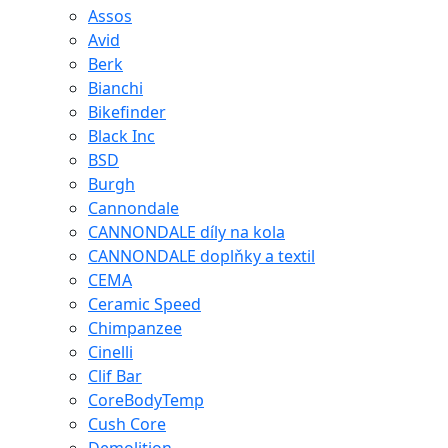
Assos
Avid
Berk
Bianchi
Bikefinder
Black Inc
BSD
Burgh
Cannondale
CANNONDALE díly na kola
CANNONDALE doplňky a textil
CEMA
Ceramic Speed
Chimpanzee
Cinelli
Clif Bar
CoreBodyTemp
Cush Core