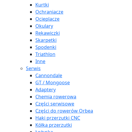
Kurtki
Ochraniacze
Ocieplacze
Okulary
Rękawiczki
Skarpetki
Spodenki
Triathlon
Inne
Serwis
Cannondale
GT / Mongoose
Adaptery
Chemia rowerowa
Części serwisowe
Części do rowerów Orbea
Haki przerzutki CNC
Kółka przerzutki