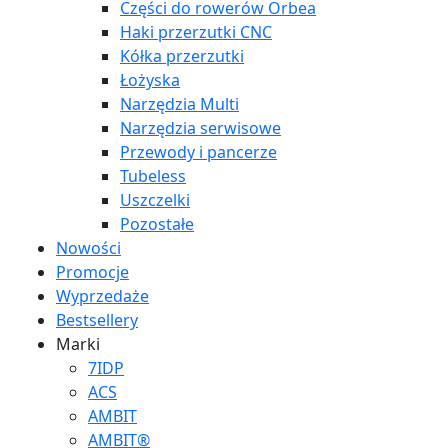
Części do rowerów Orbea
Haki przerzutki CNC
Kółka przerzutki
Łożyska
Narzędzia Multi
Narzędzia serwisowe
Przewody i pancerze
Tubeless
Uszczelki
Pozostałe
Nowości
Promocje
Wyprzedaże
Bestsellery
Marki
7IDP
ACS
AMBIT
AMBIT®