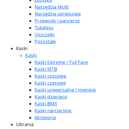
Łożyska
Narzędzia Multi
Narzędzia serwisowe
Przewody i pancerze
Tubeless
Uszczelki
Pozostałe
Kaski
Kaski
Kaski Extreme / Full Face
Kaski MTB
Kaski szosowe
Kaski czasowe
Kaski uniwersalne / miejskie
Kaski dziecięce
Kaski BMX
Kaski narciarskie
Akcesoria
Ubrania