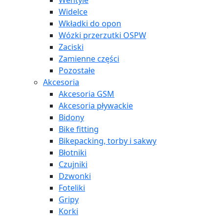
Wentyle
Widelce
Wkładki do opon
Wózki przerzutki OSPW
Zaciski
Zamienne części
Pozostałe
Akcesoria
Akcesoria GSM
Akcesoria pływackie
Bidony
Bike fitting
Bikepacking, torby i sakwy
Błotniki
Czujniki
Dzwonki
Foteliki
Gripy
Korki