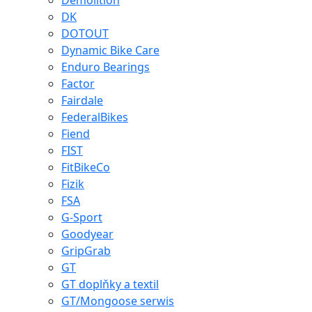
Demolition
DK
DOTOUT
Dynamic Bike Care
Enduro Bearings
Factor
Fairdale
FederalBikes
Fiend
FIST
FitBikeCo
Fizik
FSA
G-Sport
Goodyear
GripGrab
GT
GT doplňky a textil
GT/Mongoose serwis