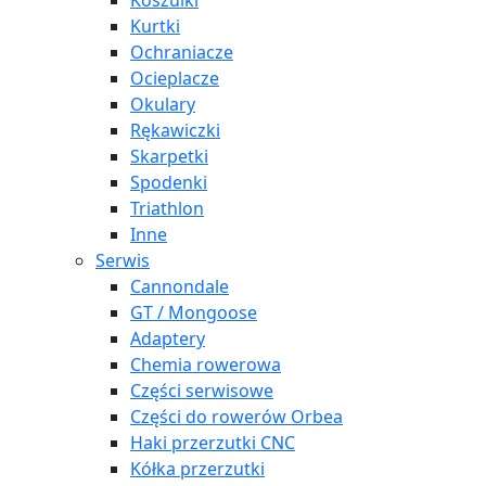
Koszulki
Kurtki
Ochraniacze
Ocieplacze
Okulary
Rękawiczki
Skarpetki
Spodenki
Triathlon
Inne
Serwis
Cannondale
GT / Mongoose
Adaptery
Chemia rowerowa
Części serwisowe
Części do rowerów Orbea
Haki przerzutki CNC
Kółka przerzutki