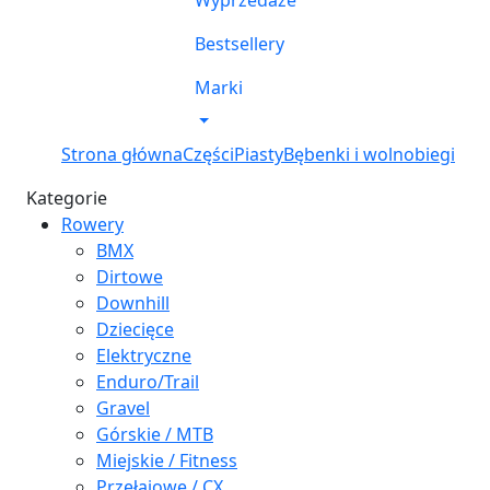
Wyprzedaże
Bestsellery
Marki
Strona główna
Części
Piasty
Bębenki i wolnobiegi
Kategorie
Rowery
BMX
Dirtowe
Downhill
Dziecięce
Elektryczne
Enduro/Trail
Gravel
Górskie / MTB
Miejskie / Fitness
Przełajowe / CX