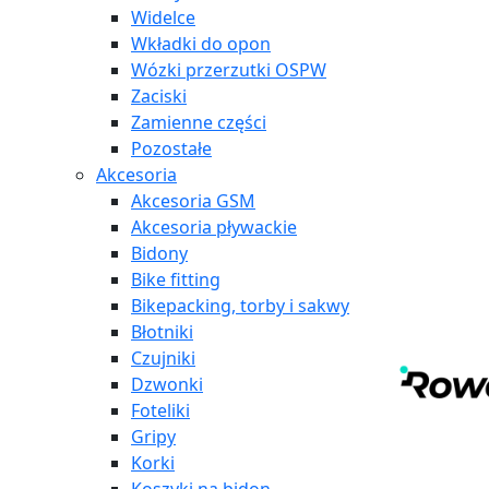
Widelce
Wkładki do opon
Wózki przerzutki OSPW
Zaciski
Zamienne części
Pozostałe
Akcesoria
Akcesoria GSM
Akcesoria pływackie
Bidony
Bike fitting
Bikepacking, torby i sakwy
Błotniki
Czujniki
Dzwonki
Foteliki
Gripy
Korki