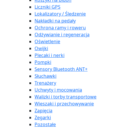
Koszyki na bidon
Liczniki GPS
Lokalizatory / Śledzenie
Nakładki na pedały
Ochrona ramy i roweru
Odżywianie i regeneracja
Oświetlenie
Owijki
Plecaki i nerki
Pompki
Sensory Bluetooth ANT+
Słuchawki
Trenażery
Uchwyty i mocowania
Walizki i torby transportowe
Wieszaki i przechowywanie
Zapięcia
Zegarki
Pozostałe