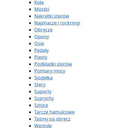
Koła
Mostki
Nakrętki sterów
Napinacze i rockringi
Obręcze
Opony
Osie
Pedały
Piasty
Podkładki sterów
Pomiary mocy
Siodełka
Stery
Suporty
Szprychy
Sztyce
Tarcze hamulcowe
Taśmy na obręcz
Wentyle