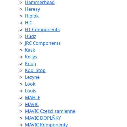
Hammerhead
Heresy
Hiplok
HJC
HT Components
Hüdz
JRC Components
Kask
Kellys
Knog
Kool Stop
Lezyne
Look
Louis
MAHLE
MAVIC
MAVIC Części zamienne
MAVIC DOPLŇKY
MAVIC Komponenty