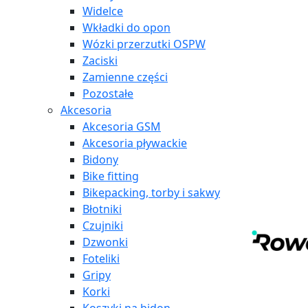
Widelce
Wkładki do opon
Wózki przerzutki OSPW
Zaciski
Zamienne części
Pozostałe
Akcesoria
Akcesoria GSM
Akcesoria pływackie
Bidony
Bike fitting
Bikepacking, torby i sakwy
Błotniki
Czujniki
Dzwonki
Foteliki
Gripy
Korki