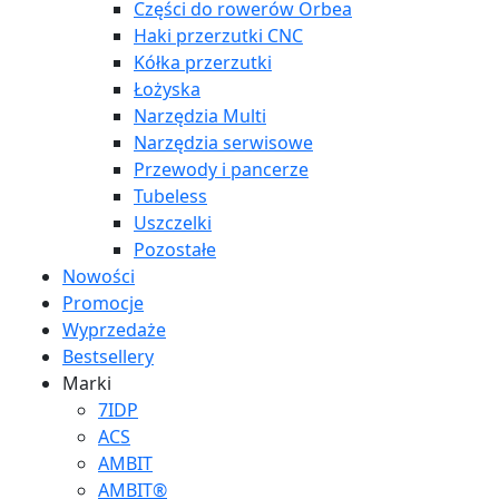
Części do rowerów Orbea
Haki przerzutki CNC
Kółka przerzutki
Łożyska
Narzędzia Multi
Narzędzia serwisowe
Przewody i pancerze
Tubeless
Uszczelki
Pozostałe
Nowości
Promocje
Wyprzedaże
Bestsellery
Marki
7IDP
ACS
AMBIT
AMBIT®