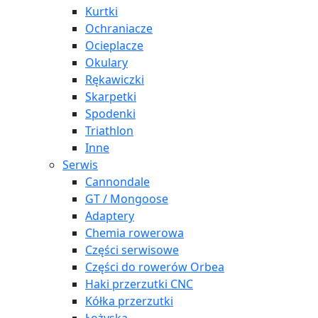
Kurtki
Ochraniacze
Ocieplacze
Okulary
Rękawiczki
Skarpetki
Spodenki
Triathlon
Inne
Serwis
Cannondale
GT / Mongoose
Adaptery
Chemia rowerowa
Części serwisowe
Części do rowerów Orbea
Haki przerzutki CNC
Kółka przerzutki