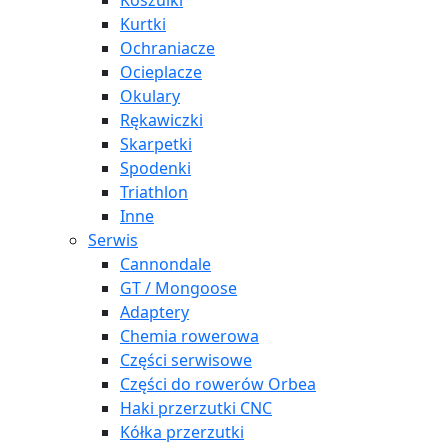
Koszulki
Kurtki
Ochraniacze
Ocieplacze
Okulary
Rękawiczki
Skarpetki
Spodenki
Triathlon
Inne
Serwis
Cannondale
GT / Mongoose
Adaptery
Chemia rowerowa
Części serwisowe
Części do rowerów Orbea
Haki przerzutki CNC
Kółka przerzutki