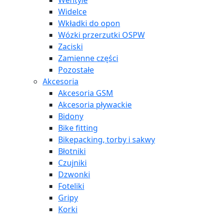
Wentyle
Widelce
Wkładki do opon
Wózki przerzutki OSPW
Zaciski
Zamienne części
Pozostałe
Akcesoria
Akcesoria GSM
Akcesoria pływackie
Bidony
Bike fitting
Bikepacking, torby i sakwy
Błotniki
Czujniki
Dzwonki
Foteliki
Gripy
Korki