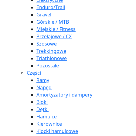
Elektryczne
Enduro/Trail
Gravel
Górskie / MTB
Miejskie / Fitness
Przełajowe / CX
Szosowe
Trekkingowe
Triathlonowe
Pozostałe
Części
Ramy
Napęd
Amortyzatory i dampery
Bloki
Dętki
Hamulce
Kierownice
Klocki hamulcowe