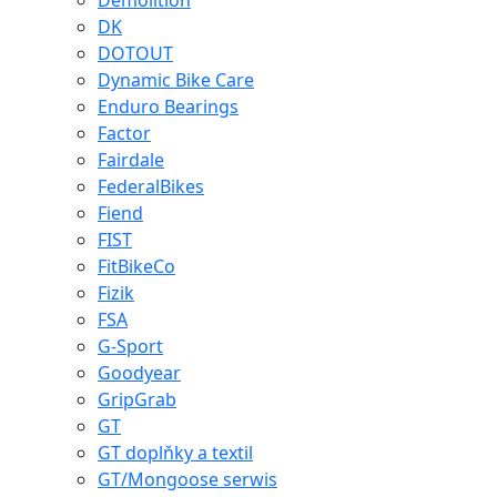
Demolition
DK
DOTOUT
Dynamic Bike Care
Enduro Bearings
Factor
Fairdale
FederalBikes
Fiend
FIST
FitBikeCo
Fizik
FSA
G-Sport
Goodyear
GripGrab
GT
GT doplňky a textil
GT/Mongoose serwis