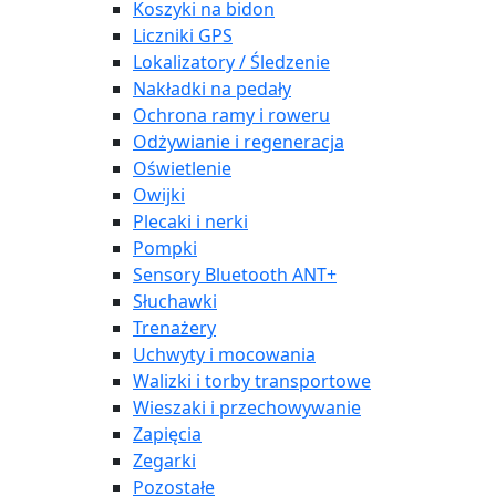
Koszyki na bidon
Liczniki GPS
Lokalizatory / Śledzenie
Nakładki na pedały
Ochrona ramy i roweru
Odżywianie i regeneracja
Oświetlenie
Owijki
Plecaki i nerki
Pompki
Sensory Bluetooth ANT+
Słuchawki
Trenażery
Uchwyty i mocowania
Walizki i torby transportowe
Wieszaki i przechowywanie
Zapięcia
Zegarki
Pozostałe