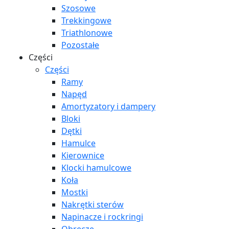
Szosowe
Trekkingowe
Triathlonowe
Pozostałe
Części
Części
Ramy
Napęd
Amortyzatory i dampery
Bloki
Dętki
Hamulce
Kierownice
Klocki hamulcowe
Koła
Mostki
Nakrętki sterów
Napinacze i rockringi