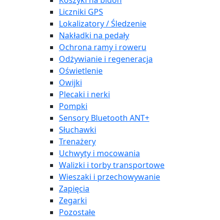
Koszyki na bidon
Liczniki GPS
Lokalizatory / Śledzenie
Nakładki na pedały
Ochrona ramy i roweru
Odżywianie i regeneracja
Oświetlenie
Owijki
Plecaki i nerki
Pompki
Sensory Bluetooth ANT+
Słuchawki
Trenażery
Uchwyty i mocowania
Walizki i torby transportowe
Wieszaki i przechowywanie
Zapięcia
Zegarki
Pozostałe