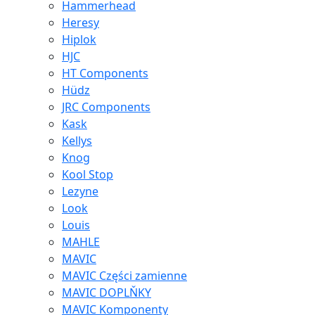
Hammerhead
Heresy
Hiplok
HJC
HT Components
Hüdz
JRC Components
Kask
Kellys
Knog
Kool Stop
Lezyne
Look
Louis
MAHLE
MAVIC
MAVIC Części zamienne
MAVIC DOPLŇKY
MAVIC Komponenty