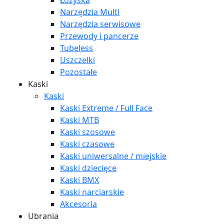
Łożyska
Narzędzia Multi
Narzędzia serwisowe
Przewody i pancerze
Tubeless
Uszczelki
Pozostałe
Kaski
Kaski
Kaski Extreme / Full Face
Kaski MTB
Kaski szosowe
Kaski czasowe
Kaski uniwersalne / miejskie
Kaski dziecięce
Kaski BMX
Kaski narciarskie
Akcesoria
Ubrania