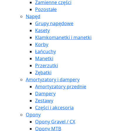
Zamienne części
Pozostałe
Napęd
Grupy napędowe
Kasety
Klamkomanetki i manetki
Korby
Łańcuchy
Manetki
Przerzutki
Zębatki
Amortyzatory i dampery
Amortyzatory przednie
Dampery
Zestawy
Części i akcesoria
Opony
Opony Gravel / CX
Opony MTB