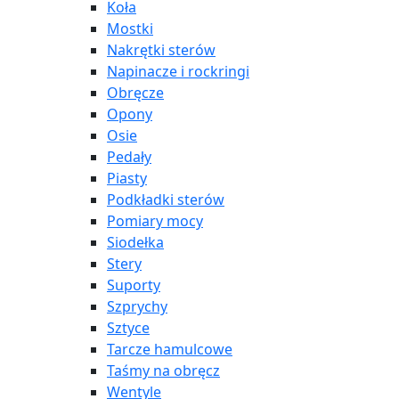
Koła
Mostki
Nakrętki sterów
Napinacze i rockringi
Obręcze
Opony
Osie
Pedały
Piasty
Podkładki sterów
Pomiary mocy
Siodełka
Stery
Suporty
Szprychy
Sztyce
Tarcze hamulcowe
Taśmy na obręcz
Wentyle