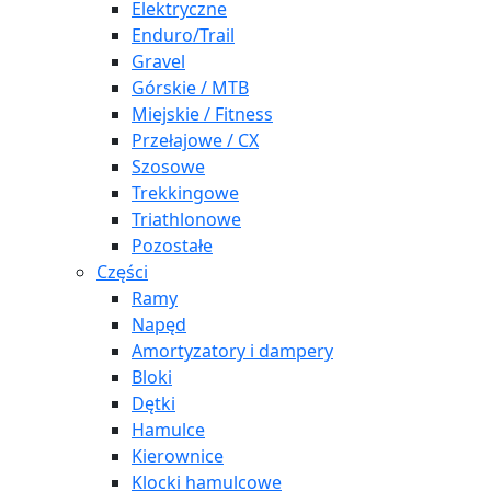
Elektryczne
Enduro/Trail
Gravel
Górskie / MTB
Miejskie / Fitness
Przełajowe / CX
Szosowe
Trekkingowe
Triathlonowe
Pozostałe
Części
Ramy
Napęd
Amortyzatory i dampery
Bloki
Dętki
Hamulce
Kierownice
Klocki hamulcowe