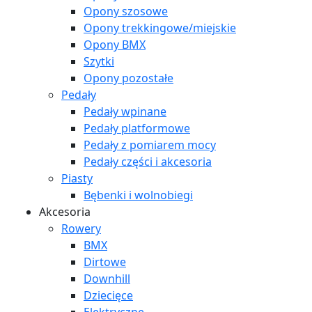
Opony szosowe
Opony trekkingowe/miejskie
Opony BMX
Szytki
Opony pozostałe
Pedały
Pedały wpinane
Pedały platformowe
Pedały z pomiarem mocy
Pedały części i akcesoria
Piasty
Bębenki i wolnobiegi
Akcesoria
Rowery
BMX
Dirtowe
Downhill
Dziecięce