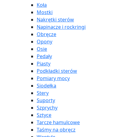
Koła
Mostki
Nakrętki sterów
Napinacze i rockringi
Obręcze
Opony
Osie
Pedały
Piasty
Podkładki sterów
Pomiary mocy
Siodełka
Stery
Suporty
Szprychy
Sztyce
Tarcze hamulcowe
Taśmy na obręcz