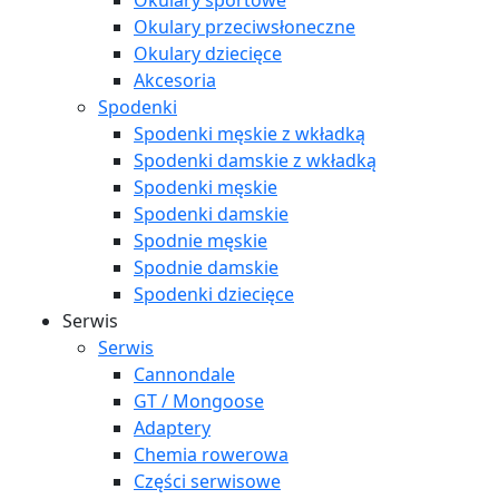
Okulary sportowe
Okulary przeciwsłoneczne
Okulary dziecięce
Akcesoria
Spodenki
Spodenki męskie z wkładką
Spodenki damskie z wkładką
Spodenki męskie
Spodenki damskie
Spodnie męskie
Spodnie damskie
Spodenki dziecięce
Serwis
Serwis
Cannondale
GT / Mongoose
Adaptery
Chemia rowerowa
Części serwisowe