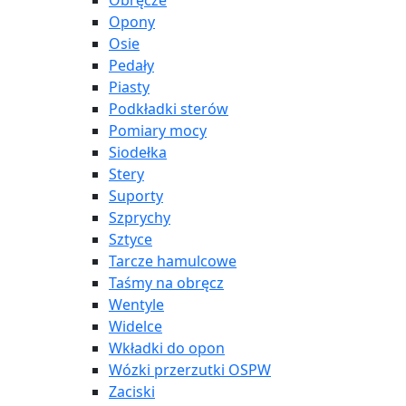
Obręcze
Opony
Osie
Pedały
Piasty
Podkładki sterów
Pomiary mocy
Siodełka
Stery
Suporty
Szprychy
Sztyce
Tarcze hamulcowe
Taśmy na obręcz
Wentyle
Widelce
Wkładki do opon
Wózki przerzutki OSPW
Zaciski