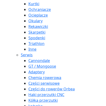
Kurtki
Ochraniacze
Ocieplacze
Okulary
Rękawiczki
Skarpetki
Spodenki
Triathlon
Inne
Serwis
Cannondale
GT / Mongoose
Adaptery
Chemia rowerowa
Części serwisowe
Części do rowerów Orbea
Haki przerzutki CNC
Kółka przerzutki