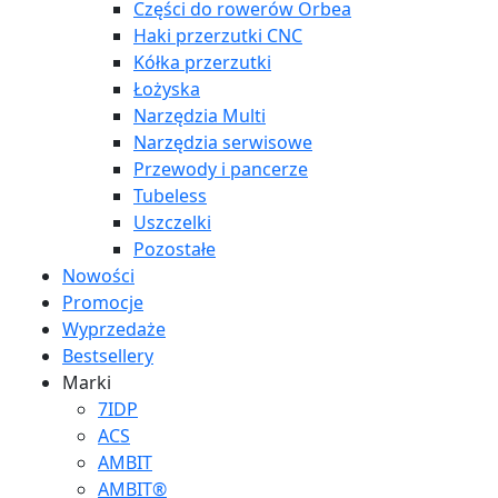
Części do rowerów Orbea
Haki przerzutki CNC
Kółka przerzutki
Łożyska
Narzędzia Multi
Narzędzia serwisowe
Przewody i pancerze
Tubeless
Uszczelki
Pozostałe
Nowości
Promocje
Wyprzedaże
Bestsellery
Marki
7IDP
ACS
AMBIT
AMBIT®