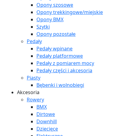
Opony szosowe
Opony trekkingowe/miejskie
Opony BMX
Szytki
Opony pozostałe
Pedały
Pedały wpinane
Pedały platformowe
Pedały z pomiarem mocy
Pedały części i akcesoria
Piasty
Bębenki i wolnobiegi
Akcesoria
Rowery
BMX
Dirtowe
Downhill
Dziecięce