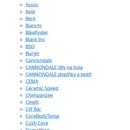
Assos
Avid
Berk
Bianchi
Bikefinder
Black Inc
BSD
Burgh
Cannondale
CANNONDALE díly na kola
CANNONDALE doplňky a textil
CEMA
Ceramic Speed
Chimpanzee
Cinelli
Clif Bar
CoreBodyTemp
Cush Core