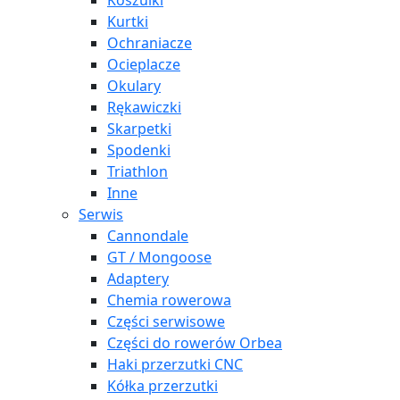
Koszulki
Kurtki
Ochraniacze
Ocieplacze
Okulary
Rękawiczki
Skarpetki
Spodenki
Triathlon
Inne
Serwis
Cannondale
GT / Mongoose
Adaptery
Chemia rowerowa
Części serwisowe
Części do rowerów Orbea
Haki przerzutki CNC
Kółka przerzutki