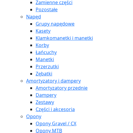
Zamienne części
Pozostałe
Napęd
Grupy napędowe
Kasety
Klamkomanetki i manetki
Korby
Łańcuchy
Manetki
Przerzutki
Zębatki
Amortyzatory i dampery
Amortyzatory przednie
Dampery
Zestawy
Części i akcesoria
Opony
Opony Gravel / CX
Opony MTB