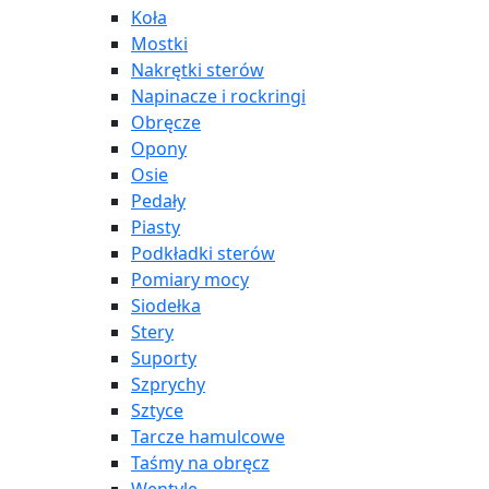
Koła
Mostki
Nakrętki sterów
Napinacze i rockringi
Obręcze
Opony
Osie
Pedały
Piasty
Podkładki sterów
Pomiary mocy
Siodełka
Stery
Suporty
Szprychy
Sztyce
Tarcze hamulcowe
Taśmy na obręcz