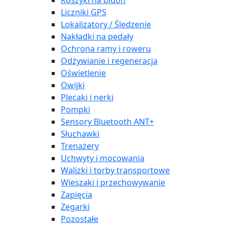
Koszyki na bidon
Liczniki GPS
Lokalizatory / Śledzenie
Nakładki na pedały
Ochrona ramy i roweru
Odżywianie i regeneracja
Oświetlenie
Owijki
Plecaki i nerki
Pompki
Sensory Bluetooth ANT+
Słuchawki
Trenażery
Uchwyty i mocowania
Walizki i torby transportowe
Wieszaki i przechowywanie
Zapięcia
Zegarki
Pozostałe