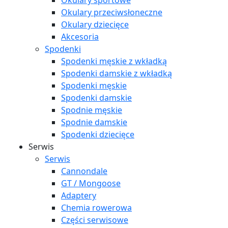
Okulary sportowe
Okulary przeciwsłoneczne
Okulary dziecięce
Akcesoria
Spodenki
Spodenki męskie z wkładką
Spodenki damskie z wkładką
Spodenki męskie
Spodenki damskie
Spodnie męskie
Spodnie damskie
Spodenki dziecięce
Serwis
Serwis
Cannondale
GT / Mongoose
Adaptery
Chemia rowerowa
Części serwisowe