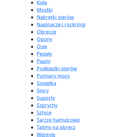
Koła
Mostki
Nakrętki sterów
Napinacze i rockringi
Obręcze
Opony
Osie
Pedały
Piasty
Podkładki sterów
Pomiary mocy
Siodełka
Stery
Suporty
Szprychy
Sztyce
Tarcze hamulcowe
Taśmy na obręcz
Wentyle