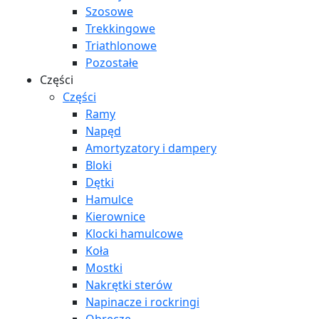
Szosowe
Trekkingowe
Triathlonowe
Pozostałe
Części
Części
Ramy
Napęd
Amortyzatory i dampery
Bloki
Dętki
Hamulce
Kierownice
Klocki hamulcowe
Koła
Mostki
Nakrętki sterów
Napinacze i rockringi