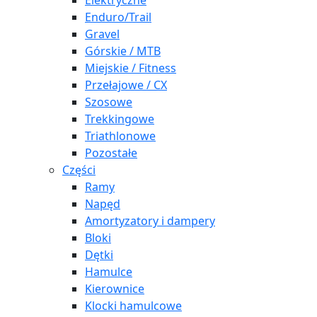
Elektryczne
Enduro/Trail
Gravel
Górskie / MTB
Miejskie / Fitness
Przełajowe / CX
Szosowe
Trekkingowe
Triathlonowe
Pozostałe
Części
Ramy
Napęd
Amortyzatory i dampery
Bloki
Dętki
Hamulce
Kierownice
Klocki hamulcowe