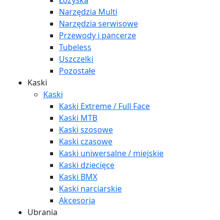
Łożyska
Narzędzia Multi
Narzędzia serwisowe
Przewody i pancerze
Tubeless
Uszczelki
Pozostałe
Kaski
Kaski
Kaski Extreme / Full Face
Kaski MTB
Kaski szosowe
Kaski czasowe
Kaski uniwersalne / miejskie
Kaski dziecięce
Kaski BMX
Kaski narciarskie
Akcesoria
Ubrania