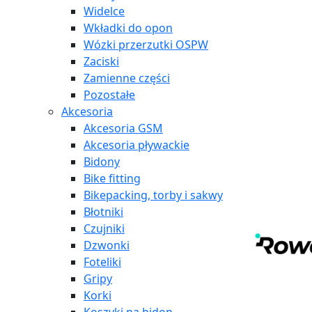
Widelce
Wkładki do opon
Wózki przerzutki OSPW
Zaciski
Zamienne części
Pozostałe
Akcesoria
Akcesoria GSM
Akcesoria pływackie
Bidony
Bike fitting
Bikepacking, torby i sakwy
Błotniki
Czujniki
Dzwonki
Foteliki
Gripy
Korki