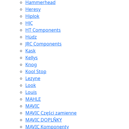
Hammerhead
Heresy
Hiplok
HJC
HT Components
Hüdz
JRC Components
Kask
Kellys
Knog
Kool Stop
Lezyne
Look
Louis
MAHLE
MAVIC
MAVIC Części zamienne
MAVIC DOPLŇKY
MAVIC Komponenty