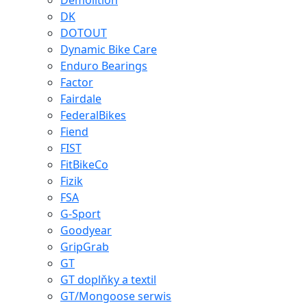
Demolition
DK
DOTOUT
Dynamic Bike Care
Enduro Bearings
Factor
Fairdale
FederalBikes
Fiend
FIST
FitBikeCo
Fizik
FSA
G-Sport
Goodyear
GripGrab
GT
GT doplňky a textil
GT/Mongoose serwis