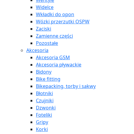
Wentyle
Widelce
Wkładki do opon
Wózki przerzutki OSPW
Zaciski
Zamienne części
Pozostałe
Akcesoria
Akcesoria GSM
Akcesoria pływackie
Bidony
Bike fitting
Bikepacking, torby i sakwy
Błotniki
Czujniki
Dzwonki
Foteliki
Gripy
Korki