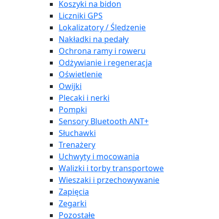
Koszyki na bidon
Liczniki GPS
Lokalizatory / Śledzenie
Nakładki na pedały
Ochrona ramy i roweru
Odżywianie i regeneracja
Oświetlenie
Owijki
Plecaki i nerki
Pompki
Sensory Bluetooth ANT+
Słuchawki
Trenażery
Uchwyty i mocowania
Walizki i torby transportowe
Wieszaki i przechowywanie
Zapięcia
Zegarki
Pozostałe