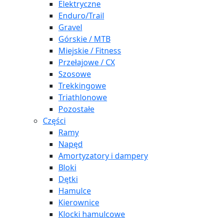
Elektryczne
Enduro/Trail
Gravel
Górskie / MTB
Miejskie / Fitness
Przełajowe / CX
Szosowe
Trekkingowe
Triathlonowe
Pozostałe
Części
Ramy
Napęd
Amortyzatory i dampery
Bloki
Dętki
Hamulce
Kierownice
Klocki hamulcowe