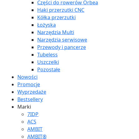
Części do rowerów Orbea
Haki przerzutki CNC
Kółka przerzutki
Łożyska
Narzędzia Multi
Narzędzia serwisowe
Przewody i pancerze
Tubeless
Uszczelki
Pozostałe
Nowości
Promocje
Wyprzedaże
Bestsellery
Marki
7IDP
ACS
AMBIT
AMBIT®