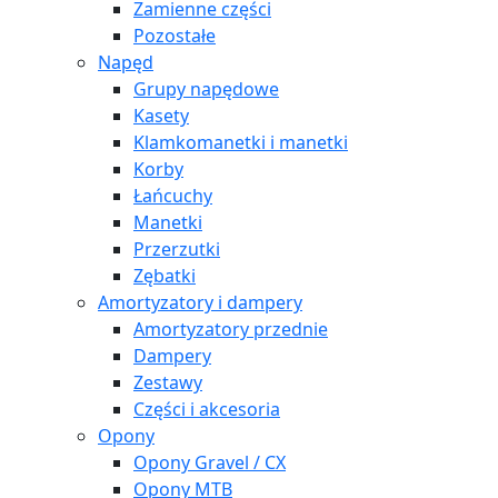
Zamienne części
Pozostałe
Napęd
Grupy napędowe
Kasety
Klamkomanetki i manetki
Korby
Łańcuchy
Manetki
Przerzutki
Zębatki
Amortyzatory i dampery
Amortyzatory przednie
Dampery
Zestawy
Części i akcesoria
Opony
Opony Gravel / CX
Opony MTB