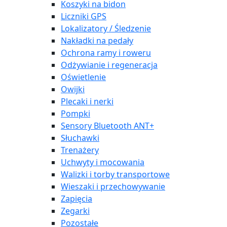
Koszyki na bidon
Liczniki GPS
Lokalizatory / Śledzenie
Nakładki na pedały
Ochrona ramy i roweru
Odżywianie i regeneracja
Oświetlenie
Owijki
Plecaki i nerki
Pompki
Sensory Bluetooth ANT+
Słuchawki
Trenażery
Uchwyty i mocowania
Walizki i torby transportowe
Wieszaki i przechowywanie
Zapięcia
Zegarki
Pozostałe