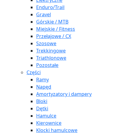
Elektryczne
Enduro/Trail
Gravel
Górskie / MTB
Miejskie / Fitness
Przełajowe / CX
Szosowe
Trekkingowe
Triathlonowe
Pozostałe
Części
Ramy
Napęd
Amortyzatory i dampery
Bloki
Dętki
Hamulce
Kierownice
Klocki hamulcowe