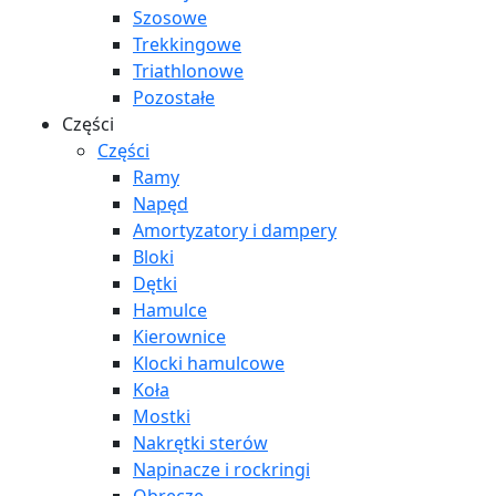
Szosowe
Trekkingowe
Triathlonowe
Pozostałe
Części
Części
Ramy
Napęd
Amortyzatory i dampery
Bloki
Dętki
Hamulce
Kierownice
Klocki hamulcowe
Koła
Mostki
Nakrętki sterów
Napinacze i rockringi