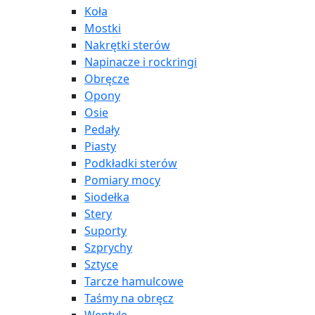
Koła
Mostki
Nakrętki sterów
Napinacze i rockringi
Obręcze
Opony
Osie
Pedały
Piasty
Podkładki sterów
Pomiary mocy
Siodełka
Stery
Suporty
Szprychy
Sztyce
Tarcze hamulcowe
Taśmy na obręcz