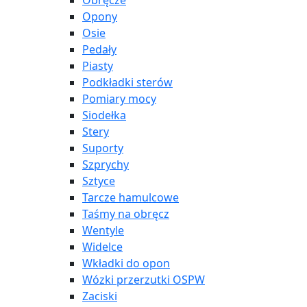
Obręcze
Opony
Osie
Pedały
Piasty
Podkładki sterów
Pomiary mocy
Siodełka
Stery
Suporty
Szprychy
Sztyce
Tarcze hamulcowe
Taśmy na obręcz
Wentyle
Widelce
Wkładki do opon
Wózki przerzutki OSPW
Zaciski