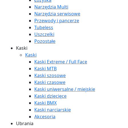
Łożyska
Narzędzia Multi
Narzędzia serwisowe
Przewody i pancerze
Tubeless
Uszczelki
Pozostałe
Kaski
Kaski
Kaski Extreme / Full Face
Kaski MTB
Kaski szosowe
Kaski czasowe
Kaski uniwersalne / miejskie
Kaski dziecięce
Kaski BMX
Kaski narciarskie
Akcesoria
Ubrania