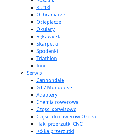
Koszulki
Kurtki
Ochraniacze
Ocieplacze
Okulary
Rękawiczki
Skarpetki
Spodenki
Triathlon
Inne
Serwis
Cannondale
GT / Mongoose
Adaptery
Chemia rowerowa
Części serwisowe
Części do rowerów Orbea
Haki przerzutki CNC
Kółka przerzutki