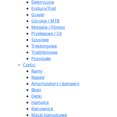
Elektryczne
Enduro/Trail
Gravel
Górskie / MTB
Miejskie / Fitness
Przełajowe / CX
Szosowe
Trekkingowe
Triathlonowe
Pozostałe
Części
Ramy
Napęd
Amortyzatory i dampery
Bloki
Dętki
Hamulce
Kierownice
Klocki hamulcowe