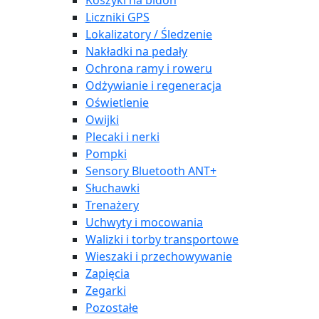
Koszyki na bidon
Liczniki GPS
Lokalizatory / Śledzenie
Nakładki na pedały
Ochrona ramy i roweru
Odżywianie i regeneracja
Oświetlenie
Owijki
Plecaki i nerki
Pompki
Sensory Bluetooth ANT+
Słuchawki
Trenażery
Uchwyty i mocowania
Walizki i torby transportowe
Wieszaki i przechowywanie
Zapięcia
Zegarki
Pozostałe