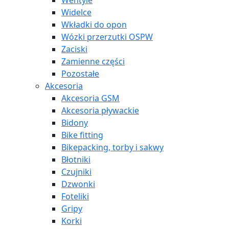
Wentyle
Widelce
Wkładki do opon
Wózki przerzutki OSPW
Zaciski
Zamienne części
Pozostałe
Akcesoria
Akcesoria GSM
Akcesoria pływackie
Bidony
Bike fitting
Bikepacking, torby i sakwy
Błotniki
Czujniki
Dzwonki
Foteliki
Gripy
Korki