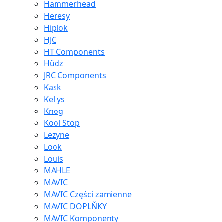
Hammerhead
Heresy
Hiplok
HJC
HT Components
Hüdz
JRC Components
Kask
Kellys
Knog
Kool Stop
Lezyne
Look
Louis
MAHLE
MAVIC
MAVIC Części zamienne
MAVIC DOPLŇKY
MAVIC Komponenty