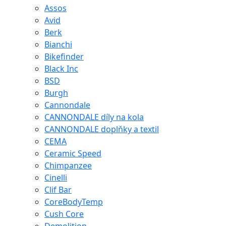
Assos
Avid
Berk
Bianchi
Bikefinder
Black Inc
BSD
Burgh
Cannondale
CANNONDALE díly na kola
CANNONDALE doplňky a textil
CEMA
Ceramic Speed
Chimpanzee
Cinelli
Clif Bar
CoreBodyTemp
Cush Core