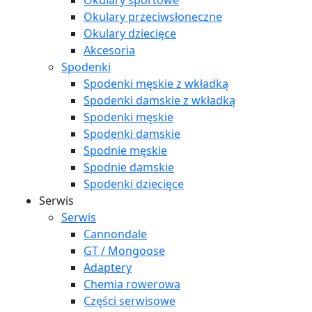
Okulary sportowe
Okulary przeciwsłoneczne
Okulary dziecięce
Akcesoria
Spodenki
Spodenki męskie z wkładką
Spodenki damskie z wkładką
Spodenki męskie
Spodenki damskie
Spodnie męskie
Spodnie damskie
Spodenki dziecięce
Serwis
Serwis
Cannondale
GT / Mongoose
Adaptery
Chemia rowerowa
Części serwisowe