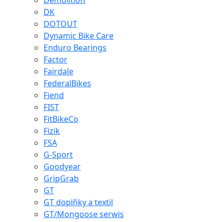
Demolition
DK
DOTOUT
Dynamic Bike Care
Enduro Bearings
Factor
Fairdale
FederalBikes
Fiend
FIST
FitBikeCo
Fizik
FSA
G-Sport
Goodyear
GripGrab
GT
GT doplňky a textil
GT/Mongoose serwis