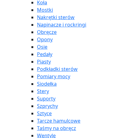
Koła
Mostki
Nakrętki sterów
Napinacze i rockringi
Obręcze
Opony
Osie
Pedały
Piasty
Podkładki sterów
Pomiary mocy
Siodełka
Stery
Suporty
Szprychy
Sztyce
Tarcze hamulcowe
Taśmy na obręcz
Wentyle