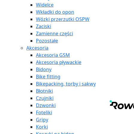
Widelce
Wkładki do opon
Wózki przerzutki OSPW
Zaciski
Zamienne części
Pozostałe
Akcesoria
Akcesoria GSM
Akcesoria pływackie
Bidony
Bike fitting
Bikepacking, torby i sakwy
Błotniki
Czujniki
Dzwonki
Foteliki
Gripy
Korki