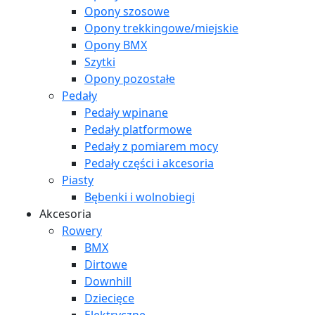
Opony szosowe
Opony trekkingowe/miejskie
Opony BMX
Szytki
Opony pozostałe
Pedały
Pedały wpinane
Pedały platformowe
Pedały z pomiarem mocy
Pedały części i akcesoria
Piasty
Bębenki i wolnobiegi
Akcesoria
Rowery
BMX
Dirtowe
Downhill
Dziecięce