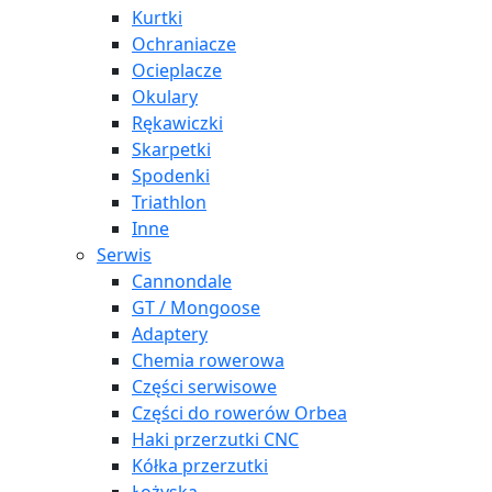
Kurtki
Ochraniacze
Ocieplacze
Okulary
Rękawiczki
Skarpetki
Spodenki
Triathlon
Inne
Serwis
Cannondale
GT / Mongoose
Adaptery
Chemia rowerowa
Części serwisowe
Części do rowerów Orbea
Haki przerzutki CNC
Kółka przerzutki