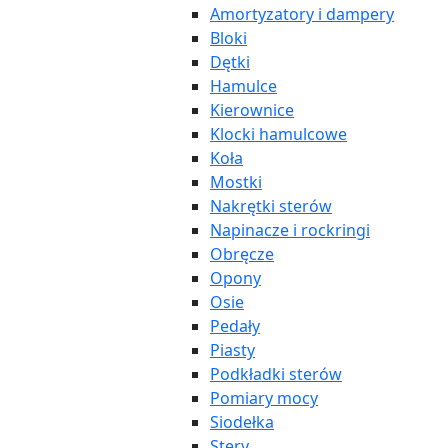
Amortyzatory i dampery
Bloki
Dętki
Hamulce
Kierownice
Klocki hamulcowe
Koła
Mostki
Nakrętki sterów
Napinacze i rockringi
Obręcze
Opony
Osie
Pedały
Piasty
Podkładki sterów
Pomiary mocy
Siodełka
Stery