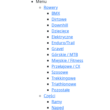
Menu
Rowery
BMX
Dirtowe
Downhill
Dziecięce
Elektryczne
Enduro/Trail
Gravel
Górskie / MTB
Miejskie / Fitness
Przełajowe / CX
Szosowe
Trekkingowe
Triathlonowe
Pozostałe
Części
Ramy
Napęd