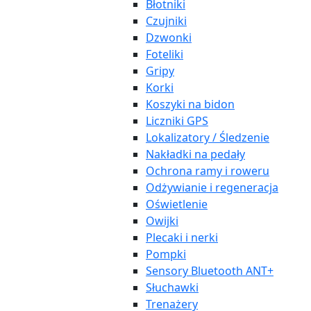
Błotniki
Czujniki
Dzwonki
Foteliki
Gripy
Korki
Koszyki na bidon
Liczniki GPS
Lokalizatory / Śledzenie
Nakładki na pedały
Ochrona ramy i roweru
Odżywianie i regeneracja
Oświetlenie
Owijki
Plecaki i nerki
Pompki
Sensory Bluetooth ANT+
Słuchawki
Trenażery