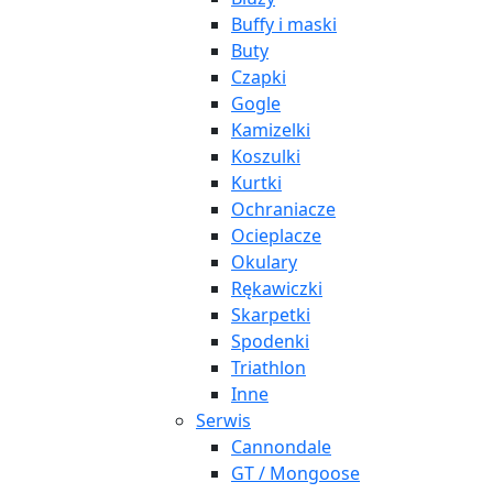
Buffy i maski
Buty
Czapki
Gogle
Kamizelki
Koszulki
Kurtki
Ochraniacze
Ocieplacze
Okulary
Rękawiczki
Skarpetki
Spodenki
Triathlon
Inne
Serwis
Cannondale
GT / Mongoose