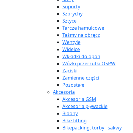
Suporty
Szprychy
Sztyce
Tarcze hamulcowe
Taśmy na obręcz
Wentyle
Widelce
Wkładki do opon
Wózki przerzutki OSPW
Zaciski
Zamienne części
Pozostałe
Akcesoria
Akcesoria GSM
Akcesoria pływackie
Bidony
Bike fitting
Bikepacking, torby i sakwy