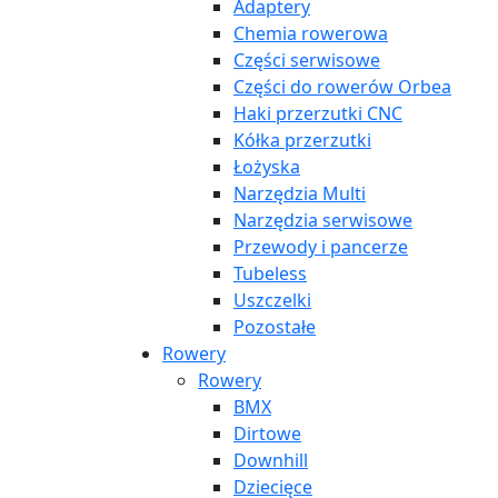
Adaptery
Chemia rowerowa
Części serwisowe
Części do rowerów Orbea
Haki przerzutki CNC
Kółka przerzutki
Łożyska
Narzędzia Multi
Narzędzia serwisowe
Przewody i pancerze
Tubeless
Uszczelki
Pozostałe
Rowery
Rowery
BMX
Dirtowe
Downhill
Dziecięce