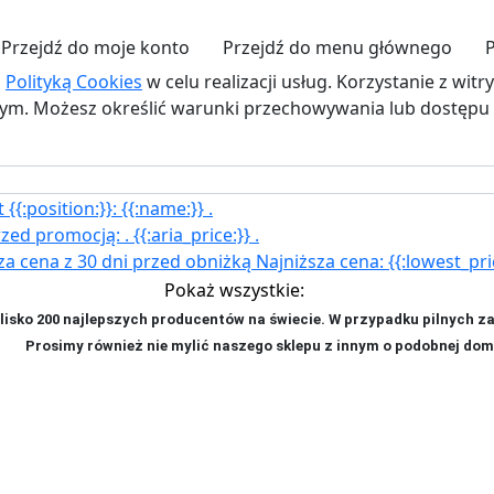
Przejdź do moje konto
Przejdź do menu głównego
z
Polityką Cookies
w celu realizacji usług. Korzystanie z wit
. Możesz określić warunki przechowywania lub dostępu d
{{:position:}}:
{{:name:}}
.
rzed promocją:
.
{{:aria_price:}}
.
za cena z 30 dni przed obniżką
Najniższa cena:
{{:lowest_pri
Pokaż wszystkie:
isko 200 najlepszych producentów na świecie. W przypadku pilnych z
ji. P
rosimy również nie mylić naszego sklepu z innym o podobnej dom