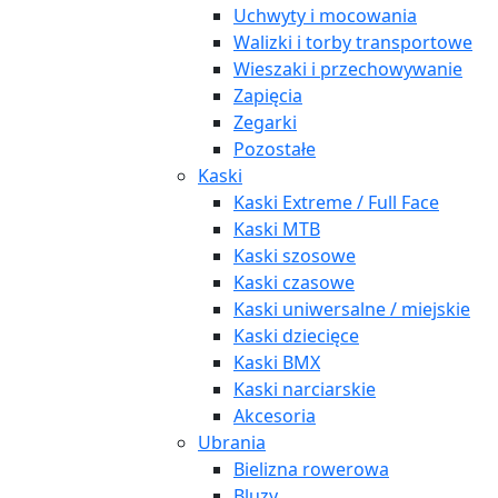
Uchwyty i mocowania
Walizki i torby transportowe
Wieszaki i przechowywanie
Zapięcia
Zegarki
Pozostałe
Kaski
Kaski Extreme / Full Face
Kaski MTB
Kaski szosowe
Kaski czasowe
Kaski uniwersalne / miejskie
Kaski dziecięce
Kaski BMX
Kaski narciarskie
Akcesoria
Ubrania
Bielizna rowerowa
Bluzy