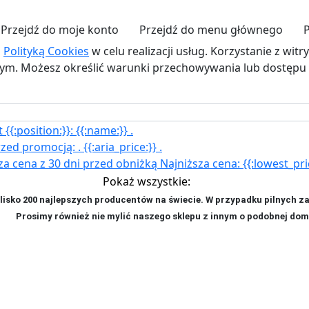
Przejdź do moje konto
Przejdź do menu głównego
z
Polityką Cookies
w celu realizacji usług. Korzystanie z wit
. Możesz określić warunki przechowywania lub dostępu d
{{:position:}}:
{{:name:}}
.
rzed promocją:
.
{{:aria_price:}}
.
za cena z 30 dni przed obniżką
Najniższa cena:
{{:lowest_pri
Pokaż wszystkie:
isko 200 najlepszych producentów na świecie. W przypadku pilnych z
ji. P
rosimy również nie mylić naszego sklepu z innym o podobnej dom