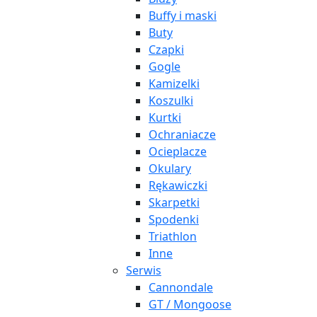
Buffy i maski
Buty
Czapki
Gogle
Kamizelki
Koszulki
Kurtki
Ochraniacze
Ocieplacze
Okulary
Rękawiczki
Skarpetki
Spodenki
Triathlon
Inne
Serwis
Cannondale
GT / Mongoose