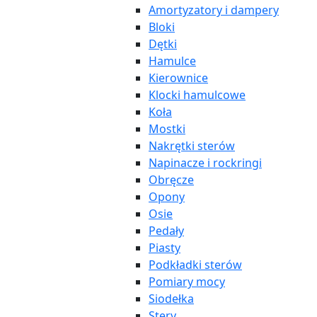
Amortyzatory i dampery
Bloki
Dętki
Hamulce
Kierownice
Klocki hamulcowe
Koła
Mostki
Nakrętki sterów
Napinacze i rockringi
Obręcze
Opony
Osie
Pedały
Piasty
Podkładki sterów
Pomiary mocy
Siodełka
Stery