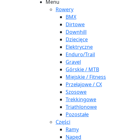
Menu
Rowery
BMX
Dirtowe
Downhill
Dziecięce
Elektryczne
Enduro/Trail
Gravel
Górskie / MTB
Miejskie / Fitness
Przełajowe / CX
Szosowe
Trekkingowe
Triathlonowe
Pozostałe
Części
Ramy
Napęd