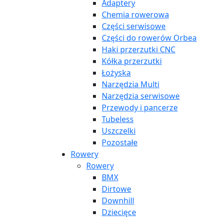
Adaptery
Chemia rowerowa
Części serwisowe
Części do rowerów Orbea
Haki przerzutki CNC
Kółka przerzutki
Łożyska
Narzędzia Multi
Narzędzia serwisowe
Przewody i pancerze
Tubeless
Uszczelki
Pozostałe
Rowery
Rowery
BMX
Dirtowe
Downhill
Dziecięce