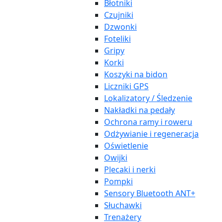
Błotniki
Czujniki
Dzwonki
Foteliki
Gripy
Korki
Koszyki na bidon
Liczniki GPS
Lokalizatory / Śledzenie
Nakładki na pedały
Ochrona ramy i roweru
Odżywianie i regeneracja
Oświetlenie
Owijki
Plecaki i nerki
Pompki
Sensory Bluetooth ANT+
Słuchawki
Trenażery