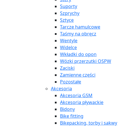
Suporty
Szprychy
Sztyce
Tarcze hamulcowe
Taśmy na obręcz
Wentyle
Widelce
Wkładki do opon
Wózki przerzutki OSPW
Zaciski
Zamienne części
Pozostałe
Akcesoria
Akcesoria GSM
Akcesoria pływackie
Bidony
Bike fitting
Bikepacking, torby i sakwy