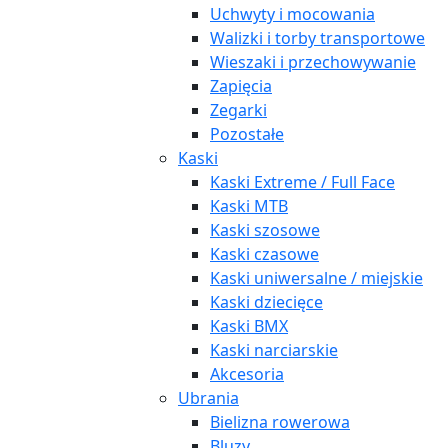
Uchwyty i mocowania
Walizki i torby transportowe
Wieszaki i przechowywanie
Zapięcia
Zegarki
Pozostałe
Kaski
Kaski Extreme / Full Face
Kaski MTB
Kaski szosowe
Kaski czasowe
Kaski uniwersalne / miejskie
Kaski dziecięce
Kaski BMX
Kaski narciarskie
Akcesoria
Ubrania
Bielizna rowerowa
Bluzy