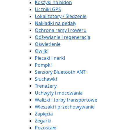
Koszyki na bidon
Liczniki GPS
Lokalizatory / Śledzenie
Nakładki na pedały
Ochrona ramy i roweru
Odżywianie i regeneracja
Oświetlenie
Owijki
Plecaki i nerki
Pompki
Sensory Bluetooth ANT+
Słuchawki
Trenażery
Uchwyty i mocowania
Walizki i torby transportowe
Wieszaki i przechowywanie
Zapięcia
Zegarki
Pozostałe