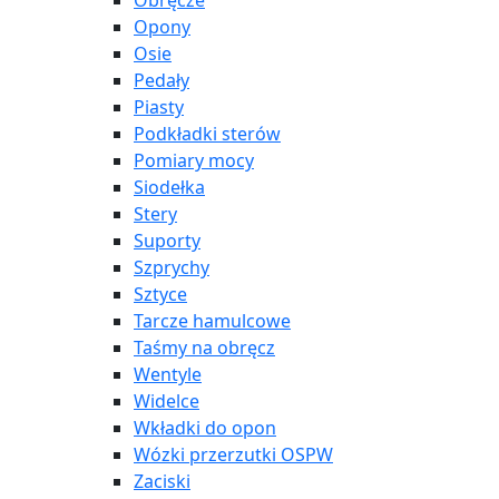
Obręcze
Opony
Osie
Pedały
Piasty
Podkładki sterów
Pomiary mocy
Siodełka
Stery
Suporty
Szprychy
Sztyce
Tarcze hamulcowe
Taśmy na obręcz
Wentyle
Widelce
Wkładki do opon
Wózki przerzutki OSPW
Zaciski