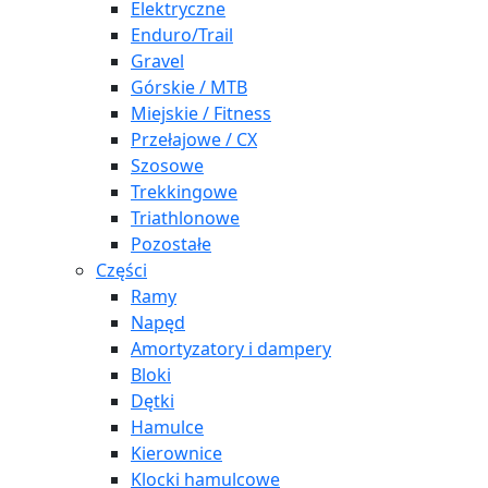
Elektryczne
Enduro/Trail
Gravel
Górskie / MTB
Miejskie / Fitness
Przełajowe / CX
Szosowe
Trekkingowe
Triathlonowe
Pozostałe
Części
Ramy
Napęd
Amortyzatory i dampery
Bloki
Dętki
Hamulce
Kierownice
Klocki hamulcowe