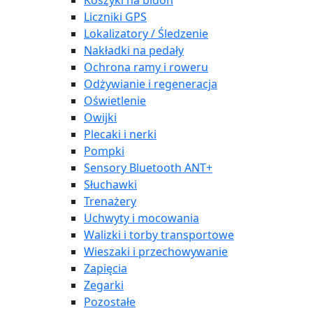
Koszyki na bidon
Liczniki GPS
Lokalizatory / Śledzenie
Nakładki na pedały
Ochrona ramy i roweru
Odżywianie i regeneracja
Oświetlenie
Owijki
Plecaki i nerki
Pompki
Sensory Bluetooth ANT+
Słuchawki
Trenażery
Uchwyty i mocowania
Walizki i torby transportowe
Wieszaki i przechowywanie
Zapięcia
Zegarki
Pozostałe