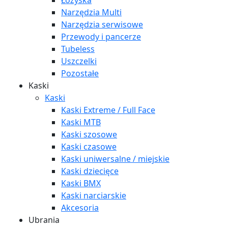
Łożyska
Narzędzia Multi
Narzędzia serwisowe
Przewody i pancerze
Tubeless
Uszczelki
Pozostałe
Kaski
Kaski
Kaski Extreme / Full Face
Kaski MTB
Kaski szosowe
Kaski czasowe
Kaski uniwersalne / miejskie
Kaski dziecięce
Kaski BMX
Kaski narciarskie
Akcesoria
Ubrania