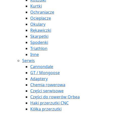
Koszulki
Kurtki
Ochraniacze
Ocieplacze
Okulary
Rękawiczki
Skarpetki
Spodenki
Triathlon
Inne
Serwis
Cannondale
GT / Mongoose
Adaptery
Chemia rowerowa
Części serwisowe
Części do rowerów Orbea
Haki przerzutki CNC
Kółka przerzutki