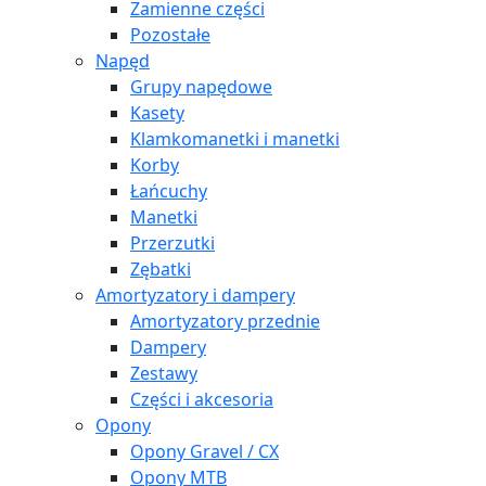
Zamienne części
Pozostałe
Napęd
Grupy napędowe
Kasety
Klamkomanetki i manetki
Korby
Łańcuchy
Manetki
Przerzutki
Zębatki
Amortyzatory i dampery
Amortyzatory przednie
Dampery
Zestawy
Części i akcesoria
Opony
Opony Gravel / CX
Opony MTB