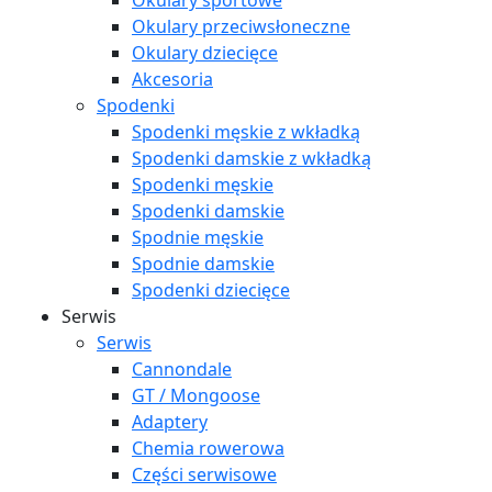
Okulary sportowe
Okulary przeciwsłoneczne
Okulary dziecięce
Akcesoria
Spodenki
Spodenki męskie z wkładką
Spodenki damskie z wkładką
Spodenki męskie
Spodenki damskie
Spodnie męskie
Spodnie damskie
Spodenki dziecięce
Serwis
Serwis
Cannondale
GT / Mongoose
Adaptery
Chemia rowerowa
Części serwisowe