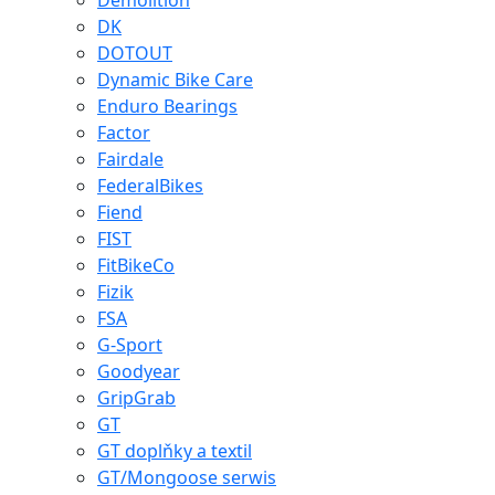
Demolition
DK
DOTOUT
Dynamic Bike Care
Enduro Bearings
Factor
Fairdale
FederalBikes
Fiend
FIST
FitBikeCo
Fizik
FSA
G-Sport
Goodyear
GripGrab
GT
GT doplňky a textil
GT/Mongoose serwis