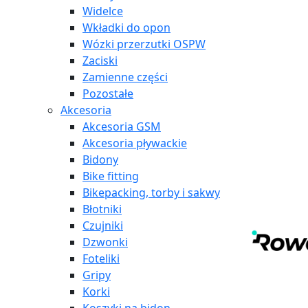
Widelce
Wkładki do opon
Wózki przerzutki OSPW
Zaciski
Zamienne części
Pozostałe
Akcesoria
Akcesoria GSM
Akcesoria pływackie
Bidony
Bike fitting
Bikepacking, torby i sakwy
Błotniki
Czujniki
Dzwonki
Foteliki
Gripy
Korki