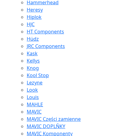
Hammerhead
Heresy
Hiplok
HJC
HT Components
Hüdz
JRC Components
Kask
Kellys
Knog
Kool Stop
Lezyne
Look
Louis
MAHLE
MAVIC
MAVIC Części zamienne
MAVIC DOPLŇKY
MAVIC Komponenty