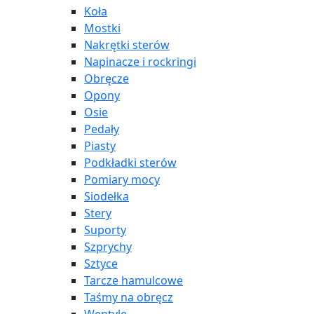
Koła
Mostki
Nakrętki sterów
Napinacze i rockringi
Obręcze
Opony
Osie
Pedały
Piasty
Podkładki sterów
Pomiary mocy
Siodełka
Stery
Suporty
Szprychy
Sztyce
Tarcze hamulcowe
Taśmy na obręcz