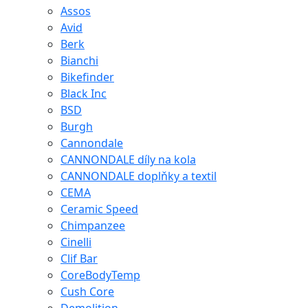
Assos
Avid
Berk
Bianchi
Bikefinder
Black Inc
BSD
Burgh
Cannondale
CANNONDALE díly na kola
CANNONDALE doplňky a textil
CEMA
Ceramic Speed
Chimpanzee
Cinelli
Clif Bar
CoreBodyTemp
Cush Core