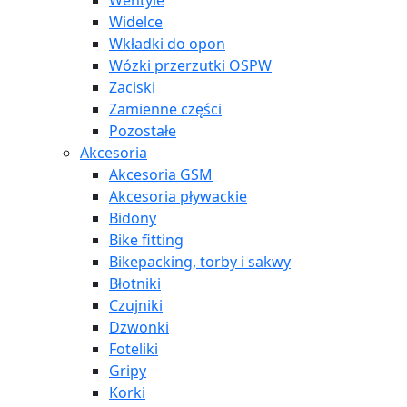
Wentyle
Widelce
Wkładki do opon
Wózki przerzutki OSPW
Zaciski
Zamienne części
Pozostałe
Akcesoria
Akcesoria GSM
Akcesoria pływackie
Bidony
Bike fitting
Bikepacking, torby i sakwy
Błotniki
Czujniki
Dzwonki
Foteliki
Gripy
Korki