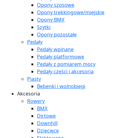
Opony szosowe
Opony trekkingowe/miejskie
Opony BMX
Szytki
Opony pozostałe
Pedały
Pedały wpinane
Pedały platformowe
Pedały z pomiarem mocy
Pedały części i akcesoria
Piasty
Bębenki i wolnobiegi
Akcesoria
Rowery
BMX
Dirtowe
Downhill
Dziecięce