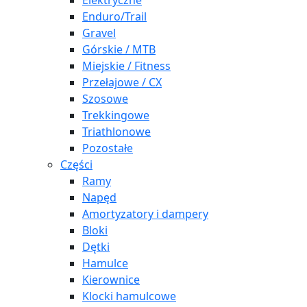
Elektryczne
Enduro/Trail
Gravel
Górskie / MTB
Miejskie / Fitness
Przełajowe / CX
Szosowe
Trekkingowe
Triathlonowe
Pozostałe
Części
Ramy
Napęd
Amortyzatory i dampery
Bloki
Dętki
Hamulce
Kierownice
Klocki hamulcowe