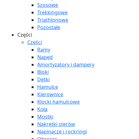
Szosowe
Trekkingowe
Triathlonowe
Pozostałe
Części
Części
Ramy
Napęd
Amortyzatory i dampery
Bloki
Dętki
Hamulce
Kierownice
Klocki hamulcowe
Koła
Mostki
Nakrętki sterów
Napinacze i rockringi