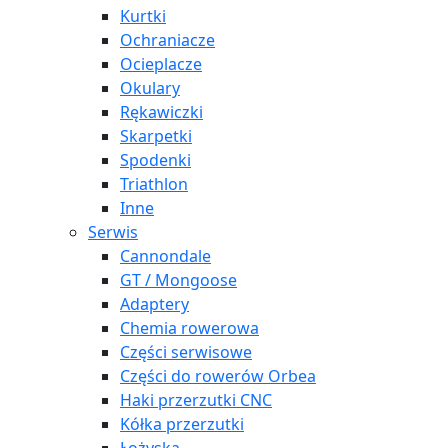
Kurtki
Ochraniacze
Ocieplacze
Okulary
Rękawiczki
Skarpetki
Spodenki
Triathlon
Inne
Serwis
Cannondale
GT / Mongoose
Adaptery
Chemia rowerowa
Części serwisowe
Części do rowerów Orbea
Haki przerzutki CNC
Kółka przerzutki