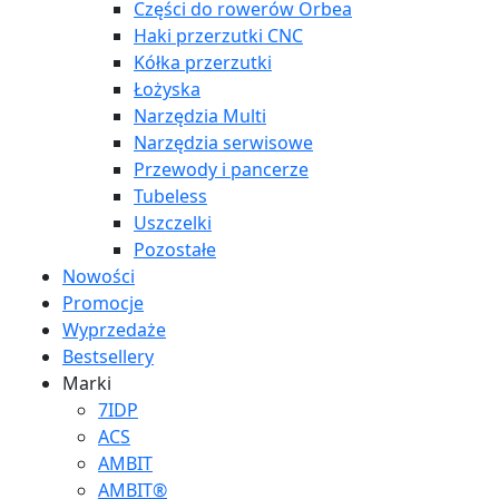
Części do rowerów Orbea
Haki przerzutki CNC
Kółka przerzutki
Łożyska
Narzędzia Multi
Narzędzia serwisowe
Przewody i pancerze
Tubeless
Uszczelki
Pozostałe
Nowości
Promocje
Wyprzedaże
Bestsellery
Marki
7IDP
ACS
AMBIT
AMBIT®