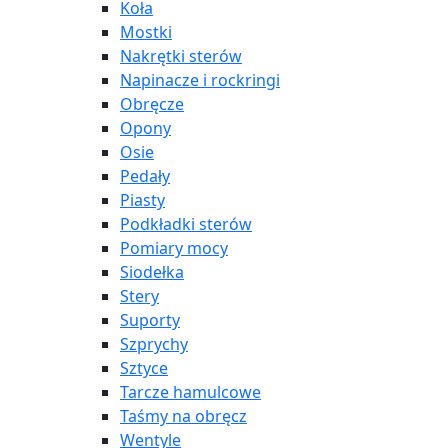
Koła
Mostki
Nakrętki sterów
Napinacze i rockringi
Obręcze
Opony
Osie
Pedały
Piasty
Podkładki sterów
Pomiary mocy
Siodełka
Stery
Suporty
Szprychy
Sztyce
Tarcze hamulcowe
Taśmy na obręcz
Wentyle