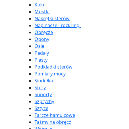
Koła
Mostki
Nakrętki sterów
Napinacze i rockringi
Obręcze
Opony
Osie
Pedały
Piasty
Podkładki sterów
Pomiary mocy
Siodełka
Stery
Suporty
Szprychy
Sztyce
Tarcze hamulcowe
Taśmy na obręcz