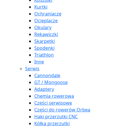
Koszulki
Kurtki
Ochraniacze
Ocieplacze
Okulary
Rękawiczki
Skarpetki
Spodenki
Triathlon
Inne
Serwis
Cannondale
GT / Mongoose
Adaptery
Chemia rowerowa
Części serwisowe
Części do rowerów Orbea
Haki przerzutki CNC
Kółka przerzutki