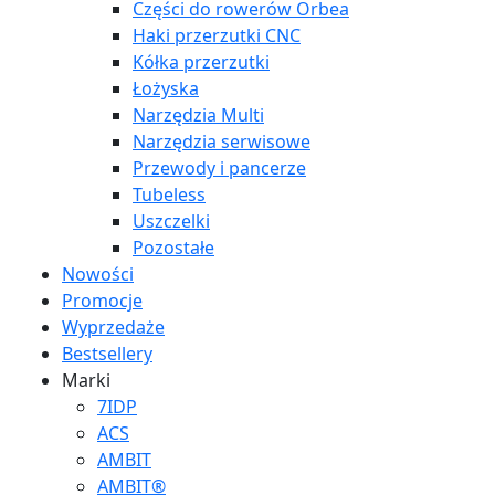
Części do rowerów Orbea
Haki przerzutki CNC
Kółka przerzutki
Łożyska
Narzędzia Multi
Narzędzia serwisowe
Przewody i pancerze
Tubeless
Uszczelki
Pozostałe
Nowości
Promocje
Wyprzedaże
Bestsellery
Marki
7IDP
ACS
AMBIT
AMBIT®