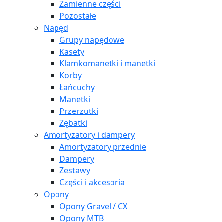
Zamienne części
Pozostałe
Napęd
Grupy napędowe
Kasety
Klamkomanetki i manetki
Korby
Łańcuchy
Manetki
Przerzutki
Zębatki
Amortyzatory i dampery
Amortyzatory przednie
Dampery
Zestawy
Części i akcesoria
Opony
Opony Gravel / CX
Opony MTB