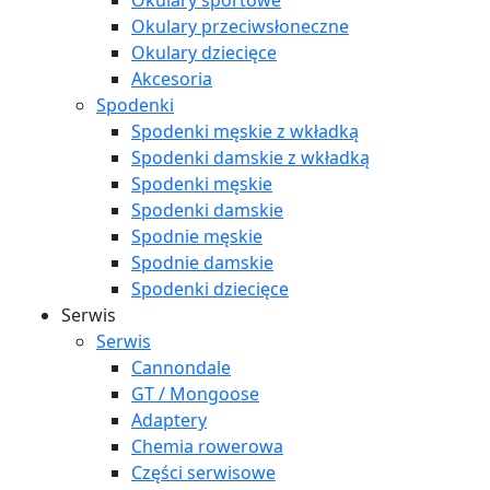
Okulary sportowe
Okulary przeciwsłoneczne
Okulary dziecięce
Akcesoria
Spodenki
Spodenki męskie z wkładką
Spodenki damskie z wkładką
Spodenki męskie
Spodenki damskie
Spodnie męskie
Spodnie damskie
Spodenki dziecięce
Serwis
Serwis
Cannondale
GT / Mongoose
Adaptery
Chemia rowerowa
Części serwisowe