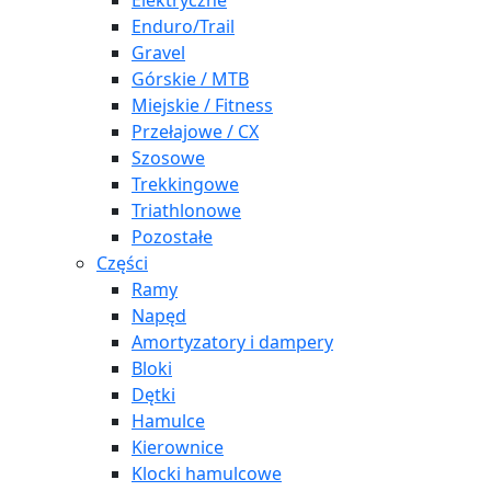
Elektryczne
Enduro/Trail
Gravel
Górskie / MTB
Miejskie / Fitness
Przełajowe / CX
Szosowe
Trekkingowe
Triathlonowe
Pozostałe
Części
Ramy
Napęd
Amortyzatory i dampery
Bloki
Dętki
Hamulce
Kierownice
Klocki hamulcowe