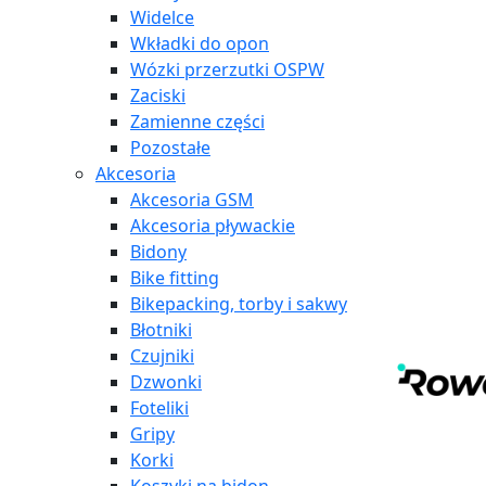
Widelce
Wkładki do opon
Wózki przerzutki OSPW
Zaciski
Zamienne części
Pozostałe
Akcesoria
Akcesoria GSM
Akcesoria pływackie
Bidony
Bike fitting
Bikepacking, torby i sakwy
Błotniki
Czujniki
Dzwonki
Foteliki
Gripy
Korki