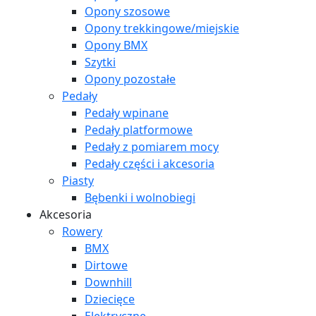
Opony szosowe
Opony trekkingowe/miejskie
Opony BMX
Szytki
Opony pozostałe
Pedały
Pedały wpinane
Pedały platformowe
Pedały z pomiarem mocy
Pedały części i akcesoria
Piasty
Bębenki i wolnobiegi
Akcesoria
Rowery
BMX
Dirtowe
Downhill
Dziecięce