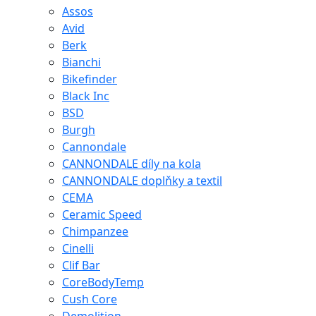
Assos
Avid
Berk
Bianchi
Bikefinder
Black Inc
BSD
Burgh
Cannondale
CANNONDALE díly na kola
CANNONDALE doplňky a textil
CEMA
Ceramic Speed
Chimpanzee
Cinelli
Clif Bar
CoreBodyTemp
Cush Core