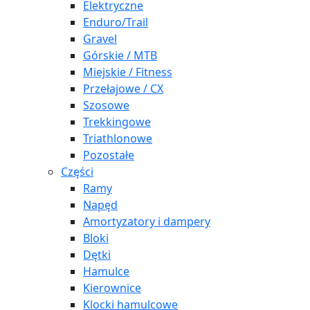
Elektryczne
Enduro/Trail
Gravel
Górskie / MTB
Miejskie / Fitness
Przełajowe / CX
Szosowe
Trekkingowe
Triathlonowe
Pozostałe
Części
Ramy
Napęd
Amortyzatory i dampery
Bloki
Dętki
Hamulce
Kierownice
Klocki hamulcowe