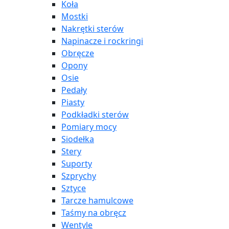
Koła
Mostki
Nakrętki sterów
Napinacze i rockringi
Obręcze
Opony
Osie
Pedały
Piasty
Podkładki sterów
Pomiary mocy
Siodełka
Stery
Suporty
Szprychy
Sztyce
Tarcze hamulcowe
Taśmy na obręcz
Wentyle