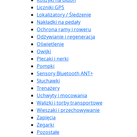
Koszyki na bidon
Liczniki GPS
Lokalizatory / Śledzenie
Nakładki na pedały
Ochrona ramy i roweru
Odżywianie i regeneracja
Oświetlenie
Owijki
Plecaki i nerki
Pompki
Sensory Bluetooth ANT+
Słuchawki
Trenażery
Uchwyty i mocowania
Walizki i torby transportowe
Wieszaki i przechowywanie
Zapięcia
Zegarki
Pozostałe