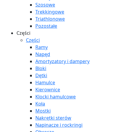
Szosowe
Trekkingowe
Triathlonowe
Pozostałe
Części
Części
Ramy
Napęd
Amortyzatory i dampery
Bloki
Dętki
Hamulce
Kierownice
Klocki hamulcowe
Koła
Mostki
Nakrętki sterów
Napinacze i rockringi