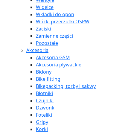
Wentyle
Widelce
Wkładki do opon
Wózki przerzutki OSPW
Zaciski
Zamienne części
Pozostałe
Akcesoria
Akcesoria GSM
Akcesoria pływackie
Bidony
Bike fitting
Bikepacking, torby i sakwy
Błotniki
Czujniki
Dzwonki
Foteliki
Gripy
Korki