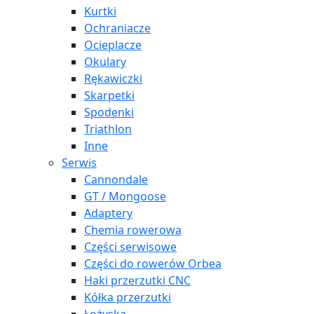
Kurtki
Ochraniacze
Ocieplacze
Okulary
Rękawiczki
Skarpetki
Spodenki
Triathlon
Inne
Serwis
Cannondale
GT / Mongoose
Adaptery
Chemia rowerowa
Części serwisowe
Części do rowerów Orbea
Haki przerzutki CNC
Kółka przerzutki