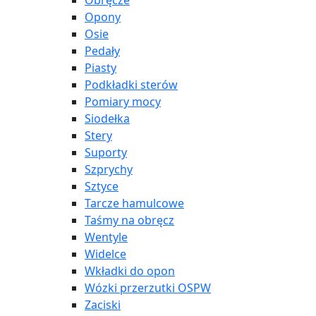
Obręcze
Opony
Osie
Pedały
Piasty
Podkładki sterów
Pomiary mocy
Siodełka
Stery
Suporty
Szprychy
Sztyce
Tarcze hamulcowe
Taśmy na obręcz
Wentyle
Widelce
Wkładki do opon
Wózki przerzutki OSPW
Zaciski