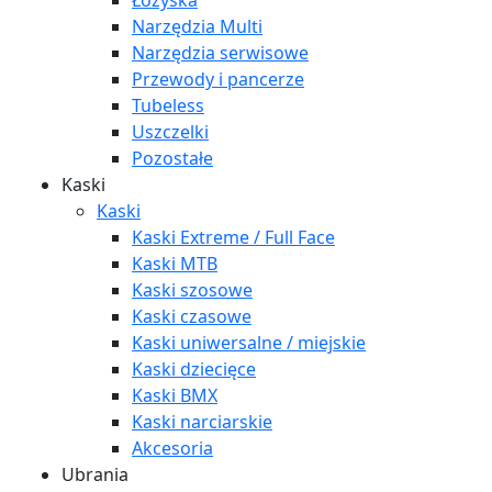
Łożyska
Narzędzia Multi
Narzędzia serwisowe
Przewody i pancerze
Tubeless
Uszczelki
Pozostałe
Kaski
Kaski
Kaski Extreme / Full Face
Kaski MTB
Kaski szosowe
Kaski czasowe
Kaski uniwersalne / miejskie
Kaski dziecięce
Kaski BMX
Kaski narciarskie
Akcesoria
Ubrania