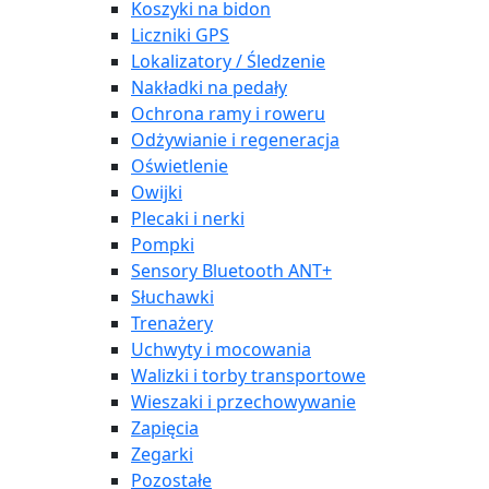
Koszyki na bidon
Liczniki GPS
Lokalizatory / Śledzenie
Nakładki na pedały
Ochrona ramy i roweru
Odżywianie i regeneracja
Oświetlenie
Owijki
Plecaki i nerki
Pompki
Sensory Bluetooth ANT+
Słuchawki
Trenażery
Uchwyty i mocowania
Walizki i torby transportowe
Wieszaki i przechowywanie
Zapięcia
Zegarki
Pozostałe