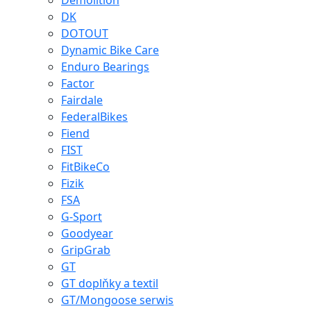
Demolition
DK
DOTOUT
Dynamic Bike Care
Enduro Bearings
Factor
Fairdale
FederalBikes
Fiend
FIST
FitBikeCo
Fizik
FSA
G-Sport
Goodyear
GripGrab
GT
GT doplňky a textil
GT/Mongoose serwis