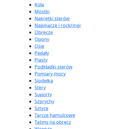
Koła
Mostki
Nakrętki sterów
Napinacze i rockringi
Obręcze
Opony
Osie
Pedały
Piasty
Podkładki sterów
Pomiary mocy
Siodełka
Stery
Suporty
Szprychy
Sztyce
Tarcze hamulcowe
Taśmy na obręcz