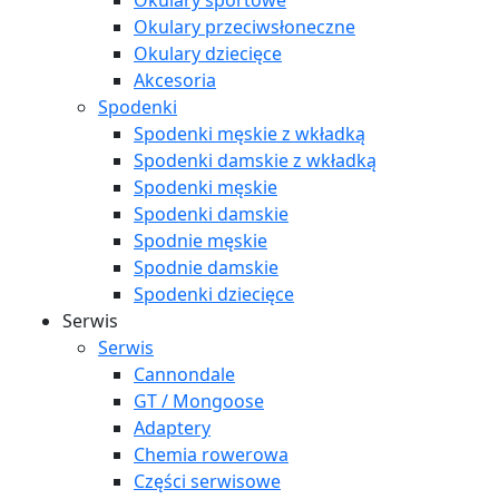
Okulary sportowe
Okulary przeciwsłoneczne
Okulary dziecięce
Akcesoria
Spodenki
Spodenki męskie z wkładką
Spodenki damskie z wkładką
Spodenki męskie
Spodenki damskie
Spodnie męskie
Spodnie damskie
Spodenki dziecięce
Serwis
Serwis
Cannondale
GT / Mongoose
Adaptery
Chemia rowerowa
Części serwisowe