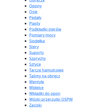
Obręcze
Opony
Osie
Pedały
Piasty
Podkładki sterów
Pomiary mocy
Siodełka
Stery
Suporty
Szprychy
Sztyce
Tarcze hamulcowe
Taśmy na obręcz
Wentyle
Widelce
Wkładki do opon
Wózki przerzutki OSPW
Zaciski