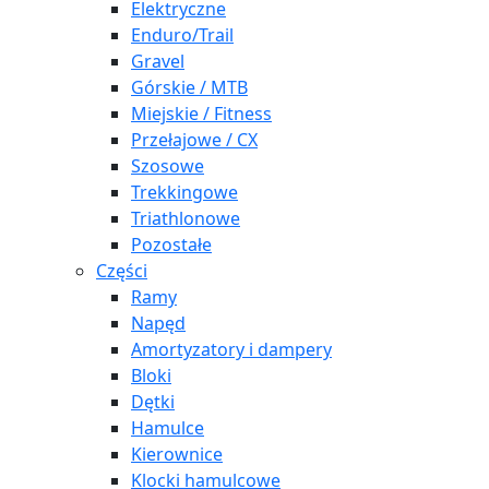
Elektryczne
Enduro/Trail
Gravel
Górskie / MTB
Miejskie / Fitness
Przełajowe / CX
Szosowe
Trekkingowe
Triathlonowe
Pozostałe
Części
Ramy
Napęd
Amortyzatory i dampery
Bloki
Dętki
Hamulce
Kierownice
Klocki hamulcowe