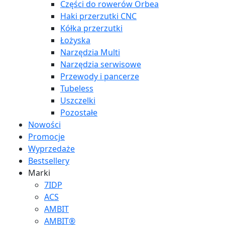
Części do rowerów Orbea
Haki przerzutki CNC
Kółka przerzutki
Łożyska
Narzędzia Multi
Narzędzia serwisowe
Przewody i pancerze
Tubeless
Uszczelki
Pozostałe
Nowości
Promocje
Wyprzedaże
Bestsellery
Marki
7IDP
ACS
AMBIT
AMBIT®