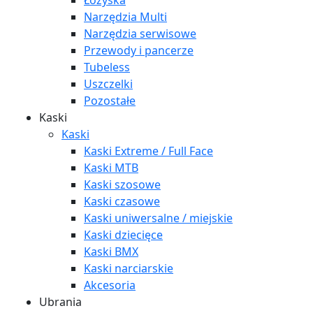
Łożyska
Narzędzia Multi
Narzędzia serwisowe
Przewody i pancerze
Tubeless
Uszczelki
Pozostałe
Kaski
Kaski
Kaski Extreme / Full Face
Kaski MTB
Kaski szosowe
Kaski czasowe
Kaski uniwersalne / miejskie
Kaski dziecięce
Kaski BMX
Kaski narciarskie
Akcesoria
Ubrania