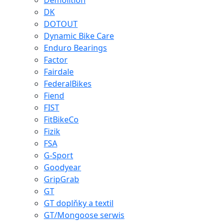
Demolition
DK
DOTOUT
Dynamic Bike Care
Enduro Bearings
Factor
Fairdale
FederalBikes
Fiend
FIST
FitBikeCo
Fizik
FSA
G-Sport
Goodyear
GripGrab
GT
GT doplňky a textil
GT/Mongoose serwis