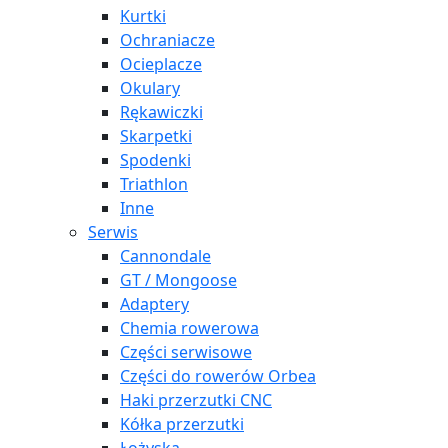
Kurtki
Ochraniacze
Ocieplacze
Okulary
Rękawiczki
Skarpetki
Spodenki
Triathlon
Inne
Serwis
Cannondale
GT / Mongoose
Adaptery
Chemia rowerowa
Części serwisowe
Części do rowerów Orbea
Haki przerzutki CNC
Kółka przerzutki