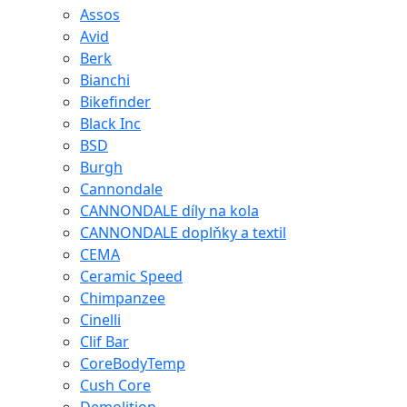
Assos
Avid
Berk
Bianchi
Bikefinder
Black Inc
BSD
Burgh
Cannondale
CANNONDALE díly na kola
CANNONDALE doplňky a textil
CEMA
Ceramic Speed
Chimpanzee
Cinelli
Clif Bar
CoreBodyTemp
Cush Core