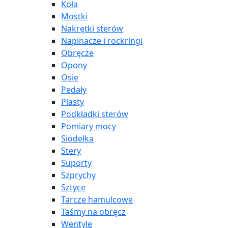
Koła
Mostki
Nakrętki sterów
Napinacze i rockringi
Obręcze
Opony
Osie
Pedały
Piasty
Podkładki sterów
Pomiary mocy
Siodełka
Stery
Suporty
Szprychy
Sztyce
Tarcze hamulcowe
Taśmy na obręcz
Wentyle