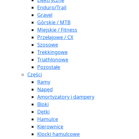
Elektryczne
Enduro/Trail
Gravel
Górskie / MTB
Miejskie / Fitness
Przełajowe / CX
Szosowe
Trekkingowe
Triathlonowe
Pozostałe
Części
Ramy
Napęd
Amortyzatory i dampery
Bloki
Dętki
Hamulce
Kierownice
Klocki hamulcowe