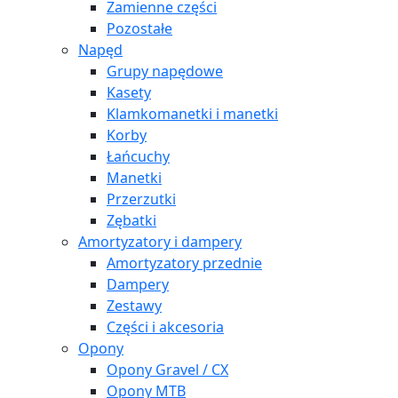
Zamienne części
Pozostałe
Napęd
Grupy napędowe
Kasety
Klamkomanetki i manetki
Korby
Łańcuchy
Manetki
Przerzutki
Zębatki
Amortyzatory i dampery
Amortyzatory przednie
Dampery
Zestawy
Części i akcesoria
Opony
Opony Gravel / CX
Opony MTB