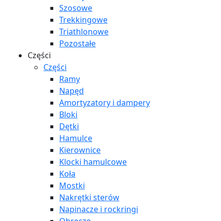
Szosowe
Trekkingowe
Triathlonowe
Pozostałe
Części
Części
Ramy
Napęd
Amortyzatory i dampery
Bloki
Dętki
Hamulce
Kierownice
Klocki hamulcowe
Koła
Mostki
Nakrętki sterów
Napinacze i rockringi