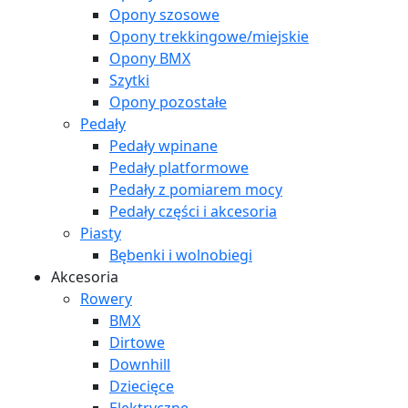
Opony szosowe
Opony trekkingowe/miejskie
Opony BMX
Szytki
Opony pozostałe
Pedały
Pedały wpinane
Pedały platformowe
Pedały z pomiarem mocy
Pedały części i akcesoria
Piasty
Bębenki i wolnobiegi
Akcesoria
Rowery
BMX
Dirtowe
Downhill
Dziecięce