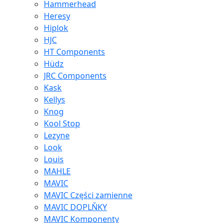
Hammerhead
Heresy
Hiplok
HJC
HT Components
Hüdz
JRC Components
Kask
Kellys
Knog
Kool Stop
Lezyne
Look
Louis
MAHLE
MAVIC
MAVIC Części zamienne
MAVIC DOPLŇKY
MAVIC Komponenty