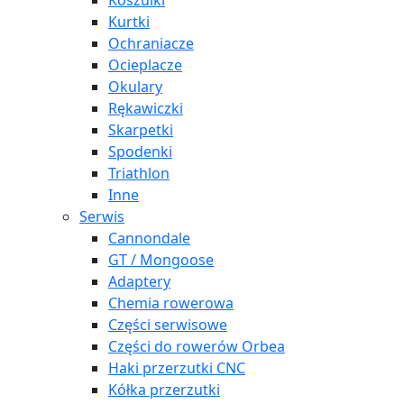
Koszulki
Kurtki
Ochraniacze
Ocieplacze
Okulary
Rękawiczki
Skarpetki
Spodenki
Triathlon
Inne
Serwis
Cannondale
GT / Mongoose
Adaptery
Chemia rowerowa
Części serwisowe
Części do rowerów Orbea
Haki przerzutki CNC
Kółka przerzutki