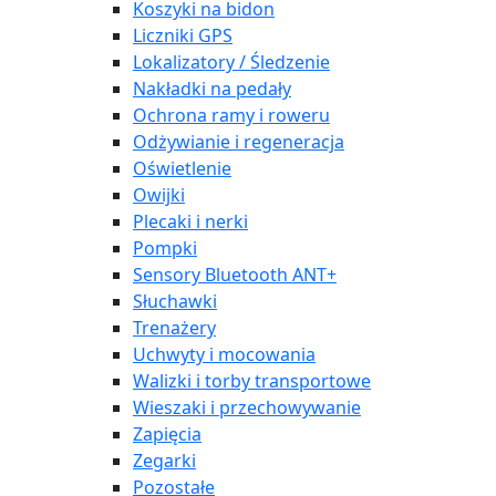
Koszyki na bidon
Liczniki GPS
Lokalizatory / Śledzenie
Nakładki na pedały
Ochrona ramy i roweru
Odżywianie i regeneracja
Oświetlenie
Owijki
Plecaki i nerki
Pompki
Sensory Bluetooth ANT+
Słuchawki
Trenażery
Uchwyty i mocowania
Walizki i torby transportowe
Wieszaki i przechowywanie
Zapięcia
Zegarki
Pozostałe