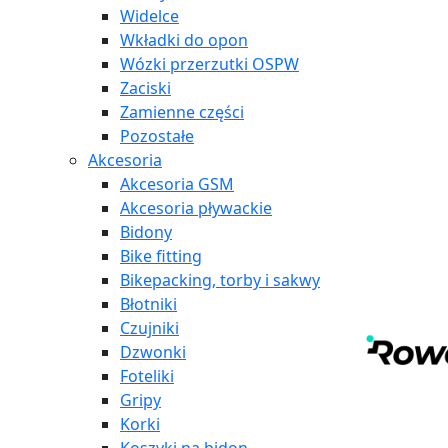
Widelce
Wkładki do opon
Wózki przerzutki OSPW
Zaciski
Zamienne części
Pozostałe
Akcesoria
Akcesoria GSM
Akcesoria pływackie
Bidony
Bike fitting
Bikepacking, torby i sakwy
Błotniki
Czujniki
Dzwonki
Foteliki
Gripy
Korki