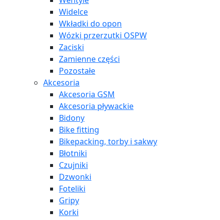
Wentyle
Widelce
Wkładki do opon
Wózki przerzutki OSPW
Zaciski
Zamienne części
Pozostałe
Akcesoria
Akcesoria GSM
Akcesoria pływackie
Bidony
Bike fitting
Bikepacking, torby i sakwy
Błotniki
Czujniki
Dzwonki
Foteliki
Gripy
Korki