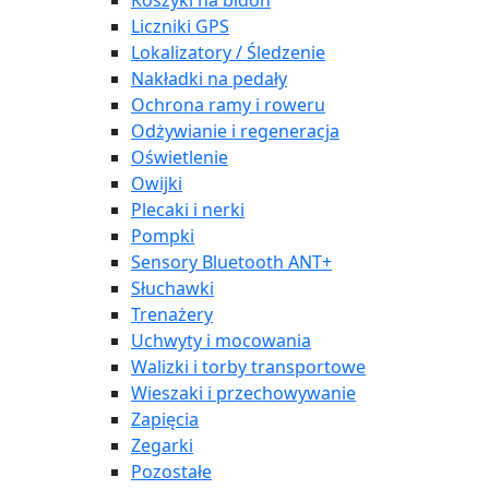
Koszyki na bidon
Liczniki GPS
Lokalizatory / Śledzenie
Nakładki na pedały
Ochrona ramy i roweru
Odżywianie i regeneracja
Oświetlenie
Owijki
Plecaki i nerki
Pompki
Sensory Bluetooth ANT+
Słuchawki
Trenażery
Uchwyty i mocowania
Walizki i torby transportowe
Wieszaki i przechowywanie
Zapięcia
Zegarki
Pozostałe