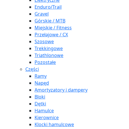
Elektryczne
Enduro/Trail
Gravel
Górskie / MTB
Miejskie / Fitness
Przełajowe / CX
Szosowe
Trekkingowe
Triathlonowe
Pozostałe
Części
Ramy
Napęd
Amortyzatory i dampery
Bloki
Dętki
Hamulce
Kierownice
Klocki hamulcowe