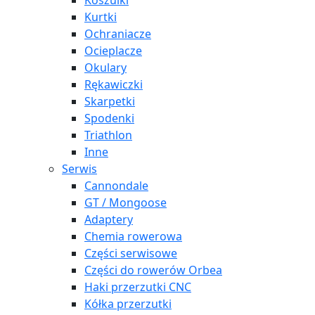
Koszulki
Kurtki
Ochraniacze
Ocieplacze
Okulary
Rękawiczki
Skarpetki
Spodenki
Triathlon
Inne
Serwis
Cannondale
GT / Mongoose
Adaptery
Chemia rowerowa
Części serwisowe
Części do rowerów Orbea
Haki przerzutki CNC
Kółka przerzutki