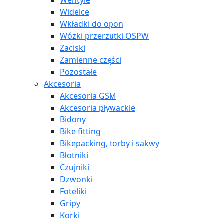
Wentyle
Widelce
Wkładki do opon
Wózki przerzutki OSPW
Zaciski
Zamienne części
Pozostałe
Akcesoria
Akcesoria GSM
Akcesoria pływackie
Bidony
Bike fitting
Bikepacking, torby i sakwy
Błotniki
Czujniki
Dzwonki
Foteliki
Gripy
Korki