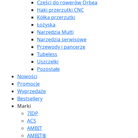
Części do rowerów Orbea
Haki przerzutki CNC
Kółka przerzutki
Łożyska
Narzędzia Multi
Narzędzia serwisowe
Przewody i pancerze
Tubeless
Uszczelki
Pozostałe
Nowości
Promocje
Wyprzedaże
Bestsellery
Marki
7IDP
ACS
AMBIT
AMBIT®