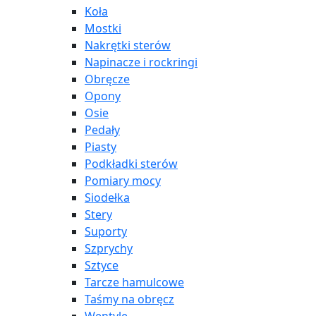
Koła
Mostki
Nakrętki sterów
Napinacze i rockringi
Obręcze
Opony
Osie
Pedały
Piasty
Podkładki sterów
Pomiary mocy
Siodełka
Stery
Suporty
Szprychy
Sztyce
Tarcze hamulcowe
Taśmy na obręcz