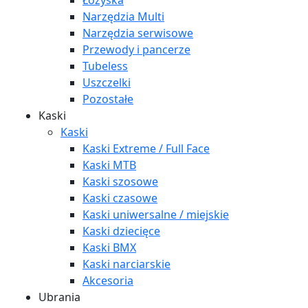
Łożyska
Narzędzia Multi
Narzędzia serwisowe
Przewody i pancerze
Tubeless
Uszczelki
Pozostałe
Kaski
Kaski
Kaski Extreme / Full Face
Kaski MTB
Kaski szosowe
Kaski czasowe
Kaski uniwersalne / miejskie
Kaski dziecięce
Kaski BMX
Kaski narciarskie
Akcesoria
Ubrania