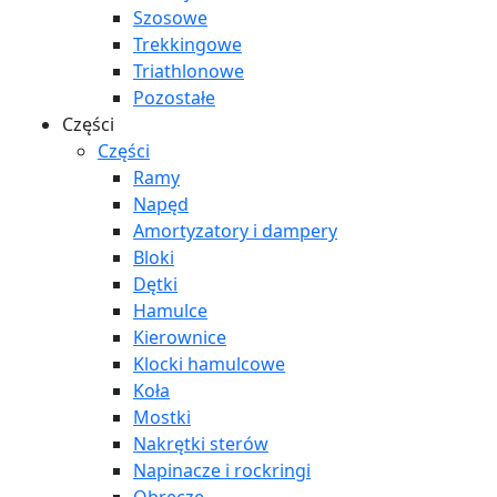
Szosowe
Trekkingowe
Triathlonowe
Pozostałe
Części
Części
Ramy
Napęd
Amortyzatory i dampery
Bloki
Dętki
Hamulce
Kierownice
Klocki hamulcowe
Koła
Mostki
Nakrętki sterów
Napinacze i rockringi