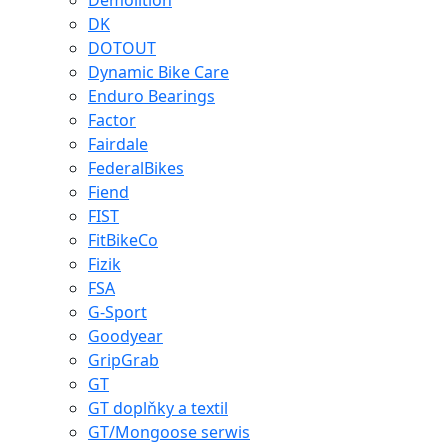
Demolition
DK
DOTOUT
Dynamic Bike Care
Enduro Bearings
Factor
Fairdale
FederalBikes
Fiend
FIST
FitBikeCo
Fizik
FSA
G-Sport
Goodyear
GripGrab
GT
GT doplňky a textil
GT/Mongoose serwis