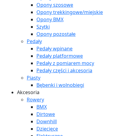
Opony szosowe
Opony trekkingowe/miejskie
Opony BMX
Szytki
Opony pozostałe
Pedały
Pedały wpinane
Pedały platformowe
Pedały z pomiarem mocy
Pedały części i akcesoria
Piasty
Bębenki i wolnobiegi
Akcesoria
Rowery
BMX
Dirtowe
Downhill
Dziecięce