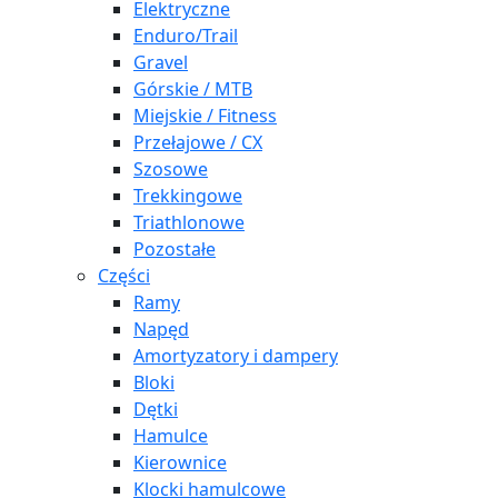
Elektryczne
Enduro/Trail
Gravel
Górskie / MTB
Miejskie / Fitness
Przełajowe / CX
Szosowe
Trekkingowe
Triathlonowe
Pozostałe
Części
Ramy
Napęd
Amortyzatory i dampery
Bloki
Dętki
Hamulce
Kierownice
Klocki hamulcowe