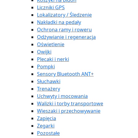
Koszyki na bidon
Liczniki GPS
Lokalizatory / Śledzenie
Nakładki na pedały
Ochrona ramy i roweru
Odżywianie i regeneracja
Oświetlenie
Owijki
Plecaki i nerki
Pompki
Sensory Bluetooth ANT+
Słuchawki
Trenażery
Uchwyty i mocowania
Walizki i torby transportowe
Wieszaki i przechowywanie
Zapięcia
Zegarki
Pozostałe