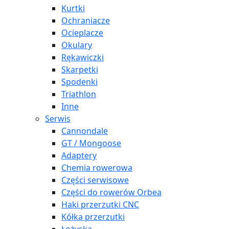
Kurtki
Ochraniacze
Ocieplacze
Okulary
Rękawiczki
Skarpetki
Spodenki
Triathlon
Inne
Serwis
Cannondale
GT / Mongoose
Adaptery
Chemia rowerowa
Części serwisowe
Części do rowerów Orbea
Haki przerzutki CNC
Kółka przerzutki