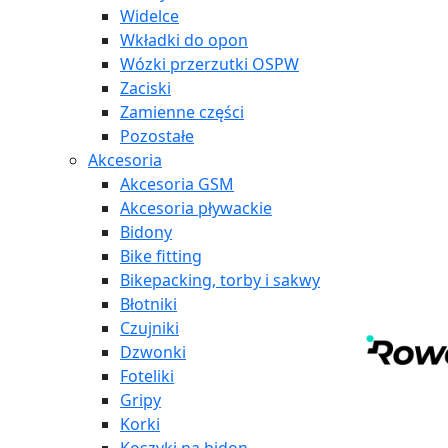
Widelce
Wkładki do opon
Wózki przerzutki OSPW
Zaciski
Zamienne części
Pozostałe
Akcesoria
Akcesoria GSM
Akcesoria pływackie
Bidony
Bike fitting
Bikepacking, torby i sakwy
Błotniki
Czujniki
Dzwonki
Foteliki
Gripy
Korki