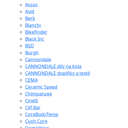
Assos
Avid
Berk
Bianchi
Bikefinder
Black Inc
BSD
Burgh
Cannondale
CANNONDALE díly na kola
CANNONDALE doplňky a textil
CEMA
Ceramic Speed
Chimpanzee
Cinelli
Clif Bar
CoreBodyTemp
Cush Core