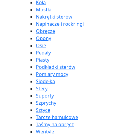
Koła
Mostki
Nakrętki sterów
Napinacze i rockringi
Obręcze
Opony
Osie
Pedały
Piasty
Podkładki sterów
Pomiary mocy
Siodełka
Stery
Suporty
Szprychy
Sztyce
Tarcze hamulcowe
Taśmy na obręcz
Wentyle