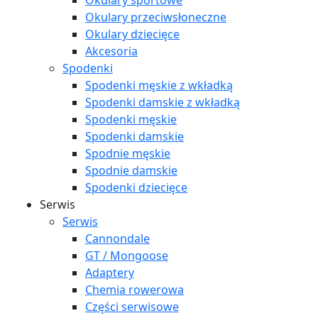
Okulary sportowe
Okulary przeciwsłoneczne
Okulary dziecięce
Akcesoria
Spodenki
Spodenki męskie z wkładką
Spodenki damskie z wkładką
Spodenki męskie
Spodenki damskie
Spodnie męskie
Spodnie damskie
Spodenki dziecięce
Serwis
Serwis
Cannondale
GT / Mongoose
Adaptery
Chemia rowerowa
Części serwisowe