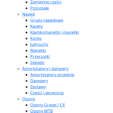
Zamienne części
Pozostałe
Napęd
Grupy napędowe
Kasety
Klamkomanetki i manetki
Korby
Łańcuchy
Manetki
Przerzutki
Zębatki
Amortyzatory i dampery
Amortyzatory przednie
Dampery
Zestawy
Części i akcesoria
Opony
Opony Gravel / CX
Opony MTB