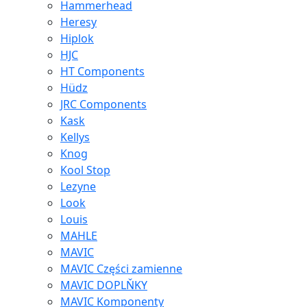
Hammerhead
Heresy
Hiplok
HJC
HT Components
Hüdz
JRC Components
Kask
Kellys
Knog
Kool Stop
Lezyne
Look
Louis
MAHLE
MAVIC
MAVIC Części zamienne
MAVIC DOPLŇKY
MAVIC Komponenty