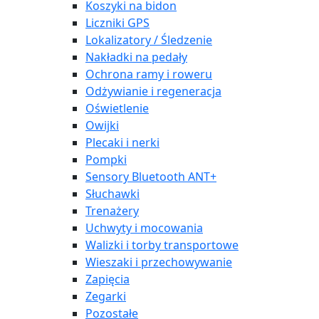
Koszyki na bidon
Liczniki GPS
Lokalizatory / Śledzenie
Nakładki na pedały
Ochrona ramy i roweru
Odżywianie i regeneracja
Oświetlenie
Owijki
Plecaki i nerki
Pompki
Sensory Bluetooth ANT+
Słuchawki
Trenażery
Uchwyty i mocowania
Walizki i torby transportowe
Wieszaki i przechowywanie
Zapięcia
Zegarki
Pozostałe