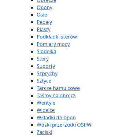
Obręcze
Opony
Osie
Pedały
Piasty
Podkładki sterów
Pomiary mocy
Siodełka
Stery
Suporty
Szprychy
Sztyce
Tarcze hamulcowe
Taśmy na obręcz
Wentyle
Widelce
Wkładki do opon
Wózki przerzutki OSPW
Zaciski