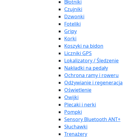
Błotniki
Czujniki
Dzwonki
Foteliki
Gripy
Korki
Koszyki na bidon
Liczniki GPS
Lokalizatory / Śledzenie
Nakładki na pedały
Ochrona ramy i roweru
Odżywianie i regeneracja
Oświetlenie
Owijki
Plecaki i nerki
Pompki
Sensory Bluetooth ANT+
Słuchawki
Trenażery