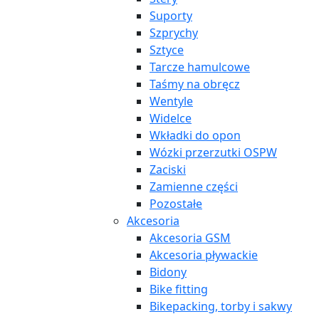
Suporty
Szprychy
Sztyce
Tarcze hamulcowe
Taśmy na obręcz
Wentyle
Widelce
Wkładki do opon
Wózki przerzutki OSPW
Zaciski
Zamienne części
Pozostałe
Akcesoria
Akcesoria GSM
Akcesoria pływackie
Bidony
Bike fitting
Bikepacking, torby i sakwy