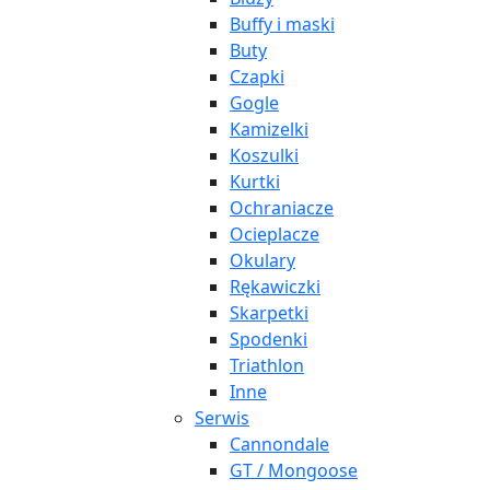
Buffy i maski
Buty
Czapki
Gogle
Kamizelki
Koszulki
Kurtki
Ochraniacze
Ocieplacze
Okulary
Rękawiczki
Skarpetki
Spodenki
Triathlon
Inne
Serwis
Cannondale
GT / Mongoose