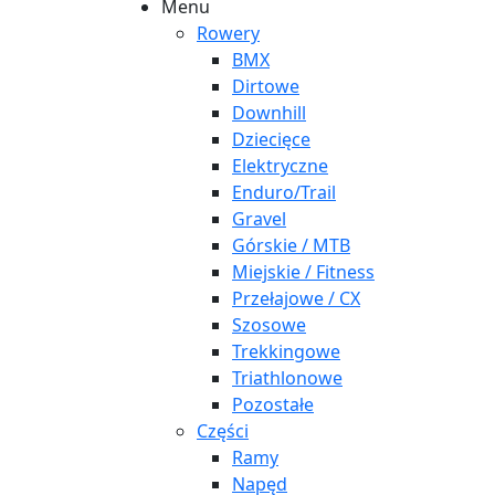
Menu
Rowery
BMX
Dirtowe
Downhill
Dziecięce
Elektryczne
Enduro/Trail
Gravel
Górskie / MTB
Miejskie / Fitness
Przełajowe / CX
Szosowe
Trekkingowe
Triathlonowe
Pozostałe
Części
Ramy
Napęd