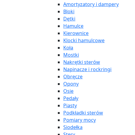
Amortyzatory i dampery
Bloki
Dętki
Hamulce
Kierownice
Klocki hamulcowe
Koła
Mostki
Nakrętki sterów
Napinacze i rockringi
Obręcze
Opony
Osie
Pedały
Piasty
Podkładki sterów
Pomiary mocy
Siodełka
Stery