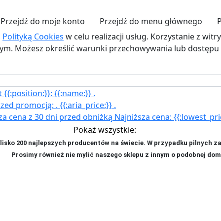
Przejdź do moje konto
Przejdź do menu głównego
z
Polityką Cookies
w celu realizacji usług. Korzystanie z wit
. Możesz określić warunki przechowywania lub dostępu d
{{:position:}}:
{{:name:}}
.
rzed promocją:
.
{{:aria_price:}}
.
za cena z 30 dni przed obniżką
Najniższa cena:
{{:lowest_pri
Pokaż wszystkie:
isko 200 najlepszych producentów na świecie. W przypadku pilnych z
ji. P
rosimy również nie mylić naszego sklepu z innym o podobnej dom