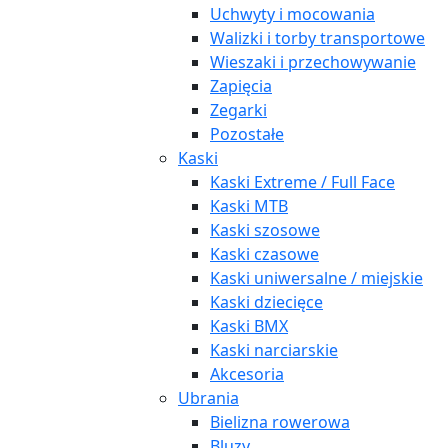
Uchwyty i mocowania
Walizki i torby transportowe
Wieszaki i przechowywanie
Zapięcia
Zegarki
Pozostałe
Kaski
Kaski Extreme / Full Face
Kaski MTB
Kaski szosowe
Kaski czasowe
Kaski uniwersalne / miejskie
Kaski dziecięce
Kaski BMX
Kaski narciarskie
Akcesoria
Ubrania
Bielizna rowerowa
Bluzy