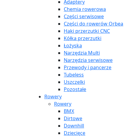
Adaptery
Chemia rowerowa
Części serwisowe
Części do rowerów Orbea
Haki przerzutki CNC
Kółka przerzutki
Łożyska
Narzędzia Multi
Narzędzia serwisowe
Przewody i pancerze
Tubeless
Uszczelki
Pozostałe
Rowery
Rowery
BMX
Dirtowe
Downhill
Dziecięce