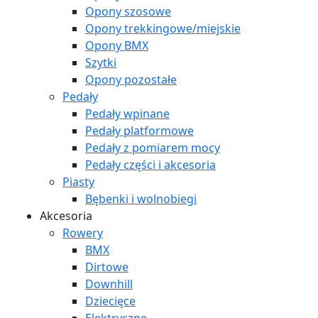
Opony szosowe
Opony trekkingowe/miejskie
Opony BMX
Szytki
Opony pozostałe
Pedały
Pedały wpinane
Pedały platformowe
Pedały z pomiarem mocy
Pedały części i akcesoria
Piasty
Bębenki i wolnobiegi
Akcesoria
Rowery
BMX
Dirtowe
Downhill
Dziecięce