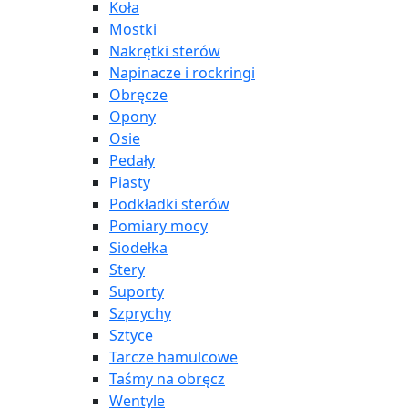
Koła
Mostki
Nakrętki sterów
Napinacze i rockringi
Obręcze
Opony
Osie
Pedały
Piasty
Podkładki sterów
Pomiary mocy
Siodełka
Stery
Suporty
Szprychy
Sztyce
Tarcze hamulcowe
Taśmy na obręcz
Wentyle