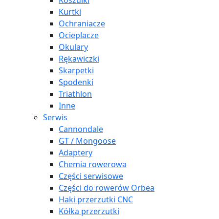
Koszulki
Kurtki
Ochraniacze
Ocieplacze
Okulary
Rękawiczki
Skarpetki
Spodenki
Triathlon
Inne
Serwis
Cannondale
GT / Mongoose
Adaptery
Chemia rowerowa
Części serwisowe
Części do rowerów Orbea
Haki przerzutki CNC
Kółka przerzutki