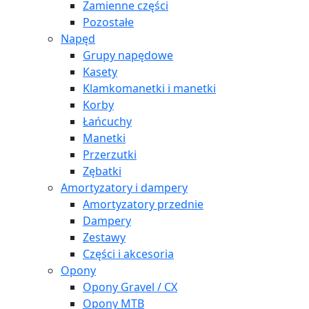
Zamienne części
Pozostałe
Napęd
Grupy napędowe
Kasety
Klamkomanetki i manetki
Korby
Łańcuchy
Manetki
Przerzutki
Zębatki
Amortyzatory i dampery
Amortyzatory przednie
Dampery
Zestawy
Części i akcesoria
Opony
Opony Gravel / CX
Opony MTB