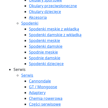
Okulary sportowe
Okulary przeciwsłoneczne
Okulary dziecięce
Akcesoria
Spodenki
Spodenki męskie z wkładką
Spodenki damskie z wkładką
Spodenki męskie
Spodenki damskie
Spodnie męskie
Spodnie damskie
Spodenki dziecięce
Serwis
Serwis
Cannondale
GT / Mongoose
Adaptery
Chemia rowerowa
Części serwisowe