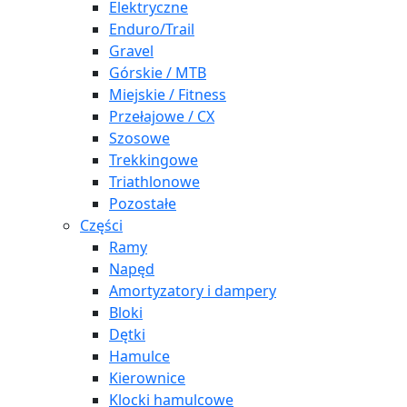
Elektryczne
Enduro/Trail
Gravel
Górskie / MTB
Miejskie / Fitness
Przełajowe / CX
Szosowe
Trekkingowe
Triathlonowe
Pozostałe
Części
Ramy
Napęd
Amortyzatory i dampery
Bloki
Dętki
Hamulce
Kierownice
Klocki hamulcowe