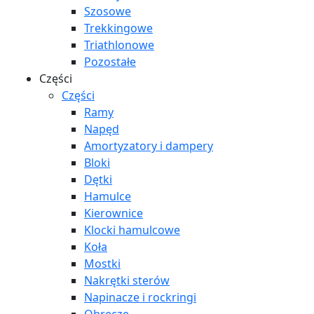
Szosowe
Trekkingowe
Triathlonowe
Pozostałe
Części
Części
Ramy
Napęd
Amortyzatory i dampery
Bloki
Dętki
Hamulce
Kierownice
Klocki hamulcowe
Koła
Mostki
Nakrętki sterów
Napinacze i rockringi