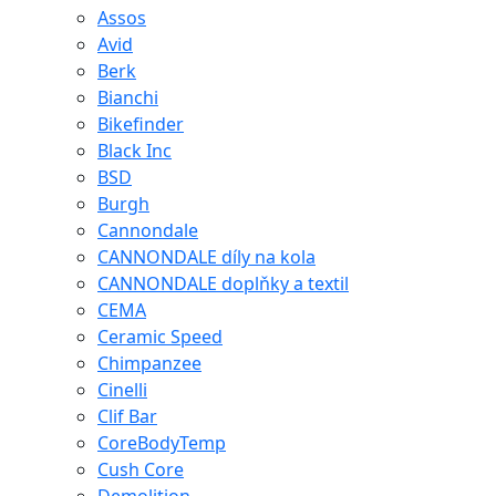
Assos
Avid
Berk
Bianchi
Bikefinder
Black Inc
BSD
Burgh
Cannondale
CANNONDALE díly na kola
CANNONDALE doplňky a textil
CEMA
Ceramic Speed
Chimpanzee
Cinelli
Clif Bar
CoreBodyTemp
Cush Core