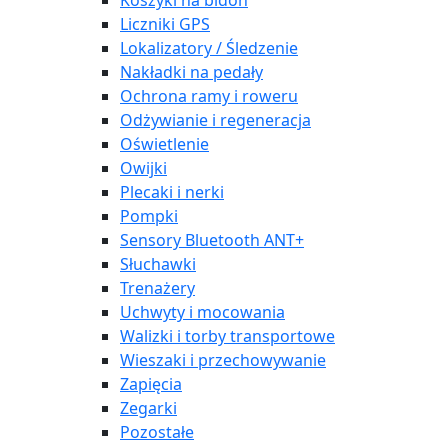
Koszyki na bidon
Liczniki GPS
Lokalizatory / Śledzenie
Nakładki na pedały
Ochrona ramy i roweru
Odżywianie i regeneracja
Oświetlenie
Owijki
Plecaki i nerki
Pompki
Sensory Bluetooth ANT+
Słuchawki
Trenażery
Uchwyty i mocowania
Walizki i torby transportowe
Wieszaki i przechowywanie
Zapięcia
Zegarki
Pozostałe