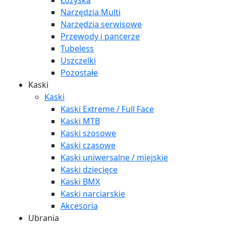
Łożyska
Narzędzia Multi
Narzędzia serwisowe
Przewody i pancerze
Tubeless
Uszczelki
Pozostałe
Kaski
Kaski
Kaski Extreme / Full Face
Kaski MTB
Kaski szosowe
Kaski czasowe
Kaski uniwersalne / miejskie
Kaski dziecięce
Kaski BMX
Kaski narciarskie
Akcesoria
Ubrania