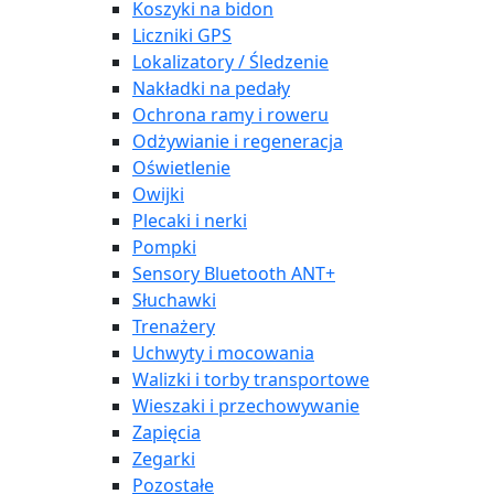
Koszyki na bidon
Liczniki GPS
Lokalizatory / Śledzenie
Nakładki na pedały
Ochrona ramy i roweru
Odżywianie i regeneracja
Oświetlenie
Owijki
Plecaki i nerki
Pompki
Sensory Bluetooth ANT+
Słuchawki
Trenażery
Uchwyty i mocowania
Walizki i torby transportowe
Wieszaki i przechowywanie
Zapięcia
Zegarki
Pozostałe