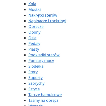
Koła
Mostki
Nakrętki sterów
Napinacze i rockringi
Obręcze
Opony
Osie
Pedały
Piasty
Podkładki sterów
Pomiary mocy
Siodełka
Stery
Suporty
Szprychy
Sztyce
Tarcze hamulcowe
Taśmy na obręcz