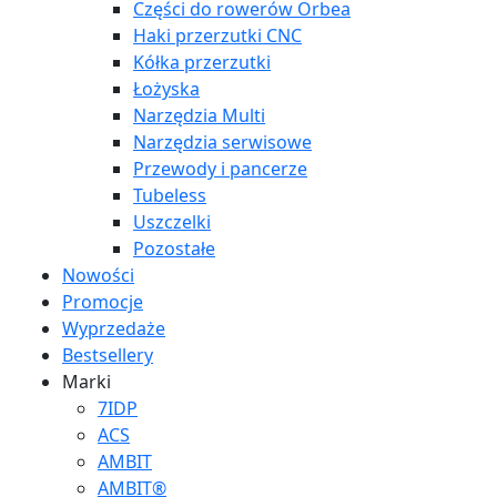
Części do rowerów Orbea
Haki przerzutki CNC
Kółka przerzutki
Łożyska
Narzędzia Multi
Narzędzia serwisowe
Przewody i pancerze
Tubeless
Uszczelki
Pozostałe
Nowości
Promocje
Wyprzedaże
Bestsellery
Marki
7IDP
ACS
AMBIT
AMBIT®