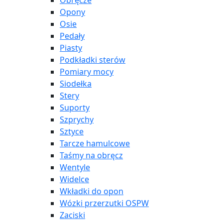
Obręcze
Opony
Osie
Pedały
Piasty
Podkładki sterów
Pomiary mocy
Siodełka
Stery
Suporty
Szprychy
Sztyce
Tarcze hamulcowe
Taśmy na obręcz
Wentyle
Widelce
Wkładki do opon
Wózki przerzutki OSPW
Zaciski