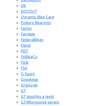
Demolition
DK
DOTOUT
Dynamic Bike Care
Enduro Bearings
Factor
Fairdale
FederalBikes
Fiend
FIST
FitBikeCo
Fizik
FSA
G-Sport
Goodyear
GripGrab
GT
GT doplňky a textil
GT/Mongoose serwis