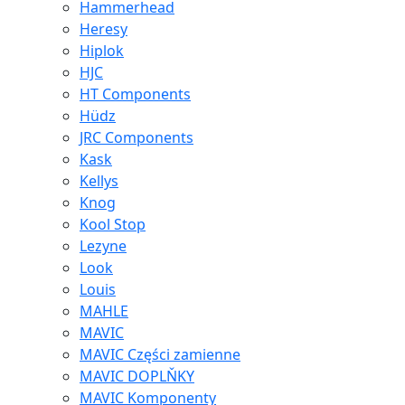
Hammerhead
Heresy
Hiplok
HJC
HT Components
Hüdz
JRC Components
Kask
Kellys
Knog
Kool Stop
Lezyne
Look
Louis
MAHLE
MAVIC
MAVIC Części zamienne
MAVIC DOPLŇKY
MAVIC Komponenty