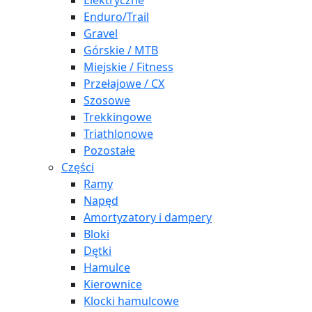
Elektryczne
Enduro/Trail
Gravel
Górskie / MTB
Miejskie / Fitness
Przełajowe / CX
Szosowe
Trekkingowe
Triathlonowe
Pozostałe
Części
Ramy
Napęd
Amortyzatory i dampery
Bloki
Dętki
Hamulce
Kierownice
Klocki hamulcowe