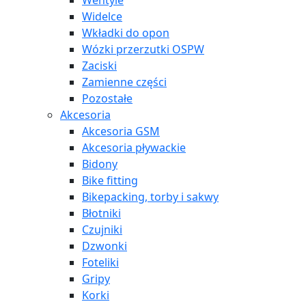
Wentyle
Widelce
Wkładki do opon
Wózki przerzutki OSPW
Zaciski
Zamienne części
Pozostałe
Akcesoria
Akcesoria GSM
Akcesoria pływackie
Bidony
Bike fitting
Bikepacking, torby i sakwy
Błotniki
Czujniki
Dzwonki
Foteliki
Gripy
Korki