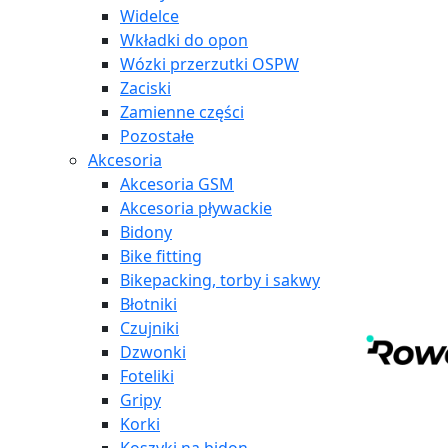
Widelce
Wkładki do opon
Wózki przerzutki OSPW
Zaciski
Zamienne części
Pozostałe
Akcesoria
Akcesoria GSM
Akcesoria pływackie
Bidony
Bike fitting
Bikepacking, torby i sakwy
Błotniki
Czujniki
Dzwonki
Foteliki
Gripy
Korki