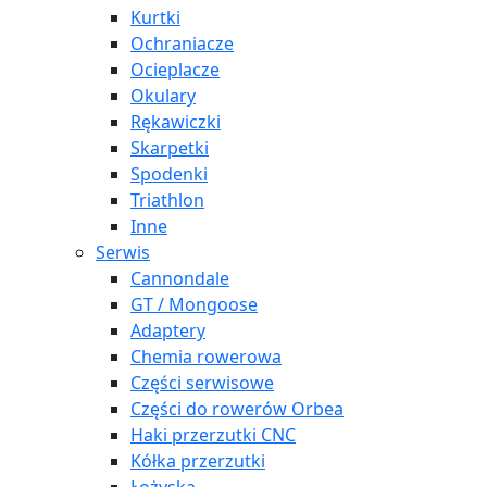
Kurtki
Ochraniacze
Ocieplacze
Okulary
Rękawiczki
Skarpetki
Spodenki
Triathlon
Inne
Serwis
Cannondale
GT / Mongoose
Adaptery
Chemia rowerowa
Części serwisowe
Części do rowerów Orbea
Haki przerzutki CNC
Kółka przerzutki