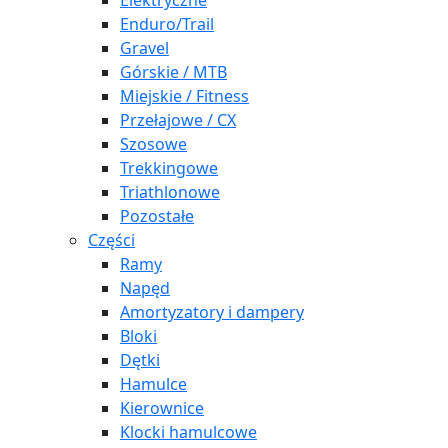
Elektryczne
Enduro/Trail
Gravel
Górskie / MTB
Miejskie / Fitness
Przełajowe / CX
Szosowe
Trekkingowe
Triathlonowe
Pozostałe
Części
Ramy
Napęd
Amortyzatory i dampery
Bloki
Dętki
Hamulce
Kierownice
Klocki hamulcowe