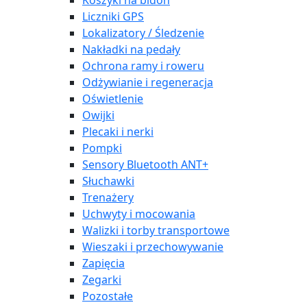
Koszyki na bidon
Liczniki GPS
Lokalizatory / Śledzenie
Nakładki na pedały
Ochrona ramy i roweru
Odżywianie i regeneracja
Oświetlenie
Owijki
Plecaki i nerki
Pompki
Sensory Bluetooth ANT+
Słuchawki
Trenażery
Uchwyty i mocowania
Walizki i torby transportowe
Wieszaki i przechowywanie
Zapięcia
Zegarki
Pozostałe