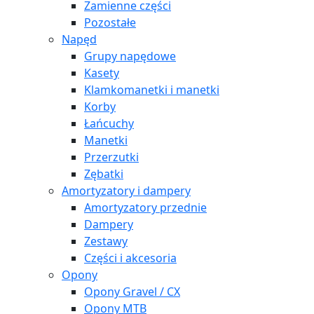
Zamienne części
Pozostałe
Napęd
Grupy napędowe
Kasety
Klamkomanetki i manetki
Korby
Łańcuchy
Manetki
Przerzutki
Zębatki
Amortyzatory i dampery
Amortyzatory przednie
Dampery
Zestawy
Części i akcesoria
Opony
Opony Gravel / CX
Opony MTB