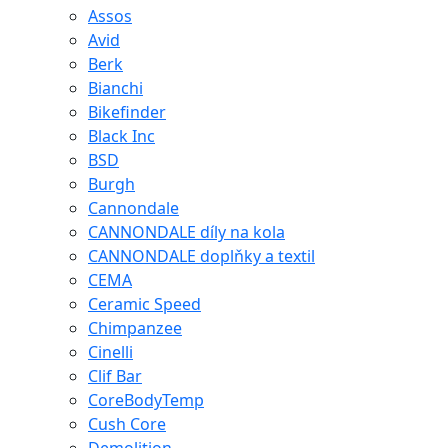
Assos
Avid
Berk
Bianchi
Bikefinder
Black Inc
BSD
Burgh
Cannondale
CANNONDALE díly na kola
CANNONDALE doplňky a textil
CEMA
Ceramic Speed
Chimpanzee
Cinelli
Clif Bar
CoreBodyTemp
Cush Core