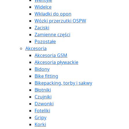
Wentyle
Widelce
Wkładki do opon
Wózki przerzutki OSPW
Zaciski
Zamienne części
Pozostałe
Akcesoria
Akcesoria GSM
Akcesoria pływackie
Bidony
Bike fitting
Bikepacking, torby i sakwy
Błotniki
Czujniki
Dzwonki
Foteliki
Gripy
Korki