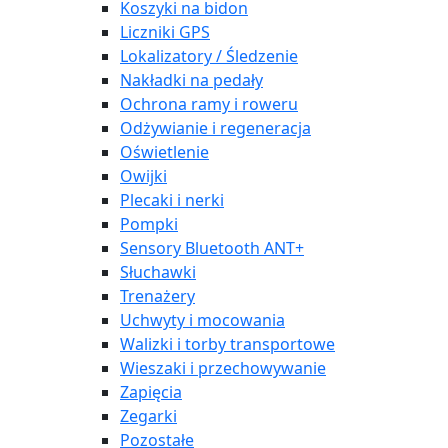
Koszyki na bidon
Liczniki GPS
Lokalizatory / Śledzenie
Nakładki na pedały
Ochrona ramy i roweru
Odżywianie i regeneracja
Oświetlenie
Owijki
Plecaki i nerki
Pompki
Sensory Bluetooth ANT+
Słuchawki
Trenażery
Uchwyty i mocowania
Walizki i torby transportowe
Wieszaki i przechowywanie
Zapięcia
Zegarki
Pozostałe