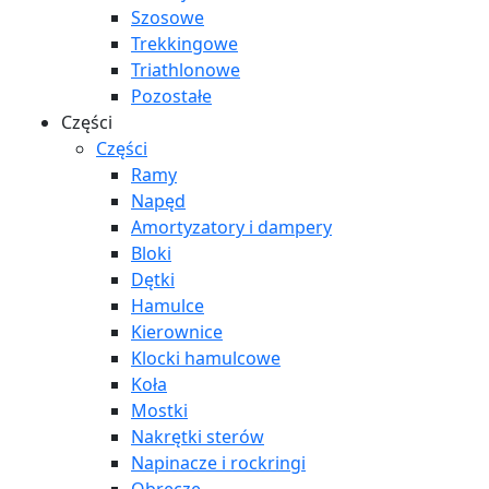
Szosowe
Trekkingowe
Triathlonowe
Pozostałe
Części
Części
Ramy
Napęd
Amortyzatory i dampery
Bloki
Dętki
Hamulce
Kierownice
Klocki hamulcowe
Koła
Mostki
Nakrętki sterów
Napinacze i rockringi