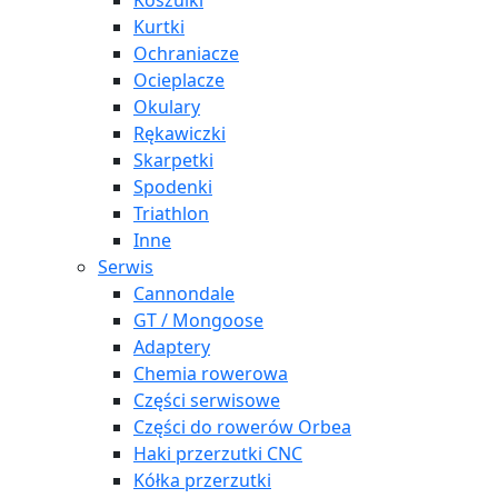
Koszulki
Kurtki
Ochraniacze
Ocieplacze
Okulary
Rękawiczki
Skarpetki
Spodenki
Triathlon
Inne
Serwis
Cannondale
GT / Mongoose
Adaptery
Chemia rowerowa
Części serwisowe
Części do rowerów Orbea
Haki przerzutki CNC
Kółka przerzutki