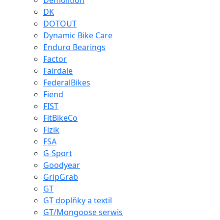
Demolition
DK
DOTOUT
Dynamic Bike Care
Enduro Bearings
Factor
Fairdale
FederalBikes
Fiend
FIST
FitBikeCo
Fizik
FSA
G-Sport
Goodyear
GripGrab
GT
GT doplňky a textil
GT/Mongoose serwis