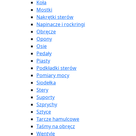
Koła
Mostki
Nakrętki sterów
Napinacze i rockringi
Obręcze
Opony
Osie
Pedały
Piasty
Podkładki sterów
Pomiary mocy
Siodełka
Stery
Suporty
Szprychy
Sztyce
Tarcze hamulcowe
Taśmy na obręcz
Wentyle