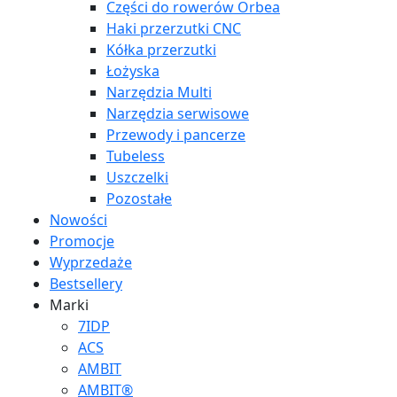
Części do rowerów Orbea
Haki przerzutki CNC
Kółka przerzutki
Łożyska
Narzędzia Multi
Narzędzia serwisowe
Przewody i pancerze
Tubeless
Uszczelki
Pozostałe
Nowości
Promocje
Wyprzedaże
Bestsellery
Marki
7IDP
ACS
AMBIT
AMBIT®