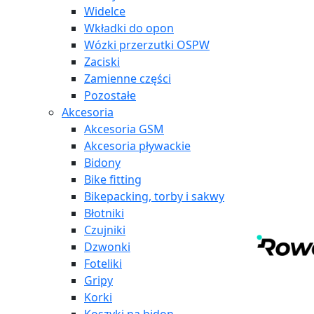
Widelce
Wkładki do opon
Wózki przerzutki OSPW
Zaciski
Zamienne części
Pozostałe
Akcesoria
Akcesoria GSM
Akcesoria pływackie
Bidony
Bike fitting
Bikepacking, torby i sakwy
Błotniki
Czujniki
Dzwonki
Foteliki
Gripy
Korki