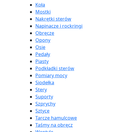
Koła
Mostki
Nakrętki sterów
Napinacze i rockringi
Obręcze
Opony
Osie
Pedały
Piasty
Podkładki sterów
Pomiary mocy
Siodełka
Stery
Suporty
Szprychy
Sztyce
Tarcze hamulcowe
Taśmy na obręcz