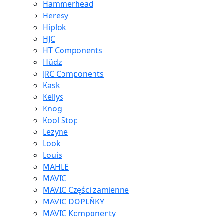
Hammerhead
Heresy
Hiplok
HJC
HT Components
Hüdz
JRC Components
Kask
Kellys
Knog
Kool Stop
Lezyne
Look
Louis
MAHLE
MAVIC
MAVIC Części zamienne
MAVIC DOPLŇKY
MAVIC Komponenty