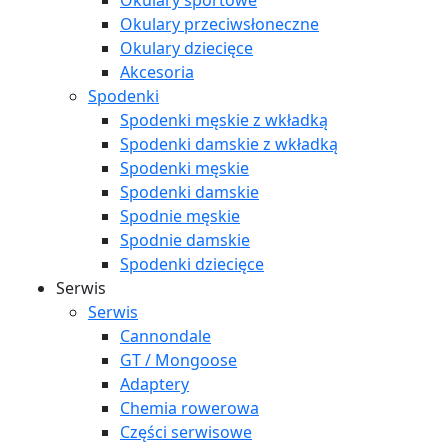
Okulary sportowe
Okulary przeciwsłoneczne
Okulary dziecięce
Akcesoria
Spodenki
Spodenki męskie z wkładką
Spodenki damskie z wkładką
Spodenki męskie
Spodenki damskie
Spodnie męskie
Spodnie damskie
Spodenki dziecięce
Serwis
Serwis
Cannondale
GT / Mongoose
Adaptery
Chemia rowerowa
Części serwisowe