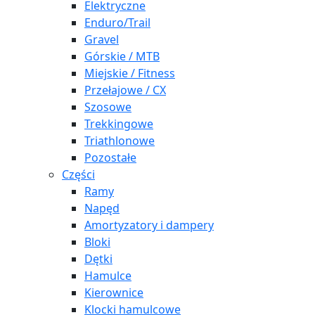
Elektryczne
Enduro/Trail
Gravel
Górskie / MTB
Miejskie / Fitness
Przełajowe / CX
Szosowe
Trekkingowe
Triathlonowe
Pozostałe
Części
Ramy
Napęd
Amortyzatory i dampery
Bloki
Dętki
Hamulce
Kierownice
Klocki hamulcowe