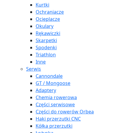
Kurtki
Ochraniacze
Ocieplacze
Okulary
Rękawiczki
Skarpetki
Spodenki
Triathlon
Inne
Serwis
Cannondale
GT / Mongoose
Adaptery
Chemia rowerowa
Części serwisowe
Części do rowerów Orbea
Haki przerzutki CNC
Kółka przerzutki