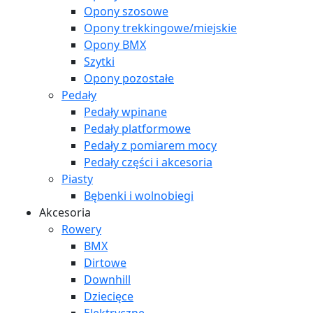
Opony szosowe
Opony trekkingowe/miejskie
Opony BMX
Szytki
Opony pozostałe
Pedały
Pedały wpinane
Pedały platformowe
Pedały z pomiarem mocy
Pedały części i akcesoria
Piasty
Bębenki i wolnobiegi
Akcesoria
Rowery
BMX
Dirtowe
Downhill
Dziecięce