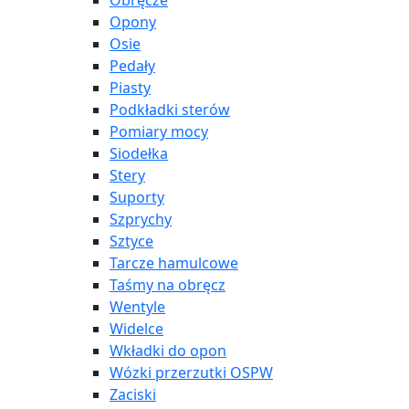
Obręcze
Opony
Osie
Pedały
Piasty
Podkładki sterów
Pomiary mocy
Siodełka
Stery
Suporty
Szprychy
Sztyce
Tarcze hamulcowe
Taśmy na obręcz
Wentyle
Widelce
Wkładki do opon
Wózki przerzutki OSPW
Zaciski