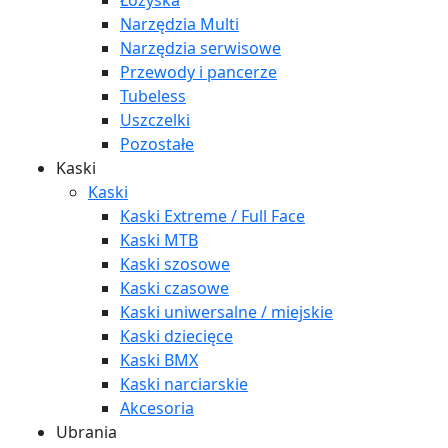
Łożyska
Narzędzia Multi
Narzędzia serwisowe
Przewody i pancerze
Tubeless
Uszczelki
Pozostałe
Kaski
Kaski
Kaski Extreme / Full Face
Kaski MTB
Kaski szosowe
Kaski czasowe
Kaski uniwersalne / miejskie
Kaski dziecięce
Kaski BMX
Kaski narciarskie
Akcesoria
Ubrania