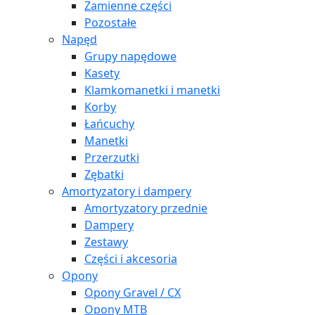
Zamienne części
Pozostałe
Napęd
Grupy napędowe
Kasety
Klamkomanetki i manetki
Korby
Łańcuchy
Manetki
Przerzutki
Zębatki
Amortyzatory i dampery
Amortyzatory przednie
Dampery
Zestawy
Części i akcesoria
Opony
Opony Gravel / CX
Opony MTB