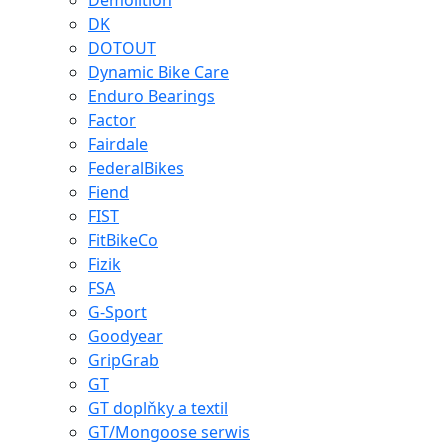
Demolition
DK
DOTOUT
Dynamic Bike Care
Enduro Bearings
Factor
Fairdale
FederalBikes
Fiend
FIST
FitBikeCo
Fizik
FSA
G-Sport
Goodyear
GripGrab
GT
GT doplňky a textil
GT/Mongoose serwis