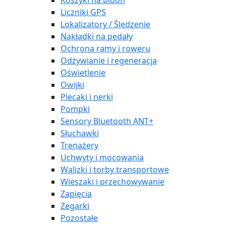
Koszyki na bidon
Liczniki GPS
Lokalizatory / Śledzenie
Nakładki na pedały
Ochrona ramy i roweru
Odżywianie i regeneracja
Oświetlenie
Owijki
Plecaki i nerki
Pompki
Sensory Bluetooth ANT+
Słuchawki
Trenażery
Uchwyty i mocowania
Walizki i torby transportowe
Wieszaki i przechowywanie
Zapięcia
Zegarki
Pozostałe