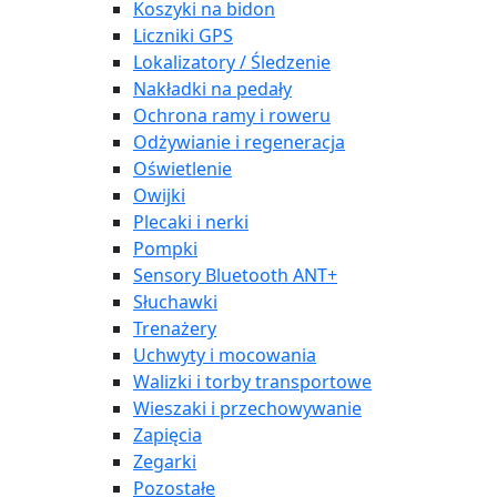
Koszyki na bidon
Liczniki GPS
Lokalizatory / Śledzenie
Nakładki na pedały
Ochrona ramy i roweru
Odżywianie i regeneracja
Oświetlenie
Owijki
Plecaki i nerki
Pompki
Sensory Bluetooth ANT+
Słuchawki
Trenażery
Uchwyty i mocowania
Walizki i torby transportowe
Wieszaki i przechowywanie
Zapięcia
Zegarki
Pozostałe