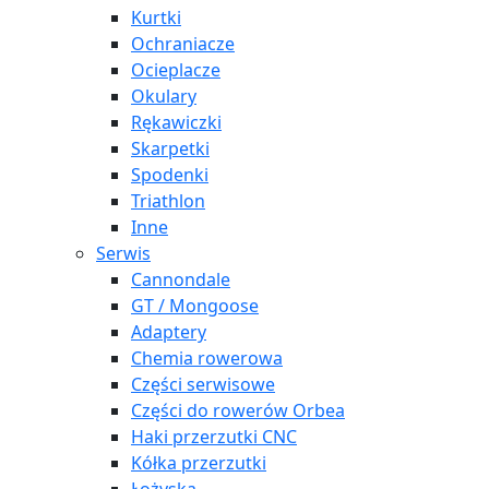
Kurtki
Ochraniacze
Ocieplacze
Okulary
Rękawiczki
Skarpetki
Spodenki
Triathlon
Inne
Serwis
Cannondale
GT / Mongoose
Adaptery
Chemia rowerowa
Części serwisowe
Części do rowerów Orbea
Haki przerzutki CNC
Kółka przerzutki