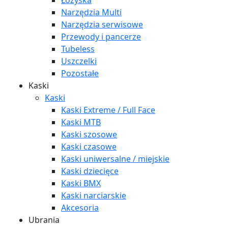
Łożyska
Narzędzia Multi
Narzędzia serwisowe
Przewody i pancerze
Tubeless
Uszczelki
Pozostałe
Kaski
Kaski
Kaski Extreme / Full Face
Kaski MTB
Kaski szosowe
Kaski czasowe
Kaski uniwersalne / miejskie
Kaski dziecięce
Kaski BMX
Kaski narciarskie
Akcesoria
Ubrania