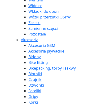
Wentyle
Widelce
Wkładki do opon
Wózki przerzutki OSPW
Zaciski
Zamienne części
Pozostałe
Akcesoria
Akcesoria GSM
Akcesoria pływackie
Bidony
Bike fitting
Bikepacking, torby i sakwy
Błotniki
Czujniki
Dzwonki
Foteliki
Gripy
Korki