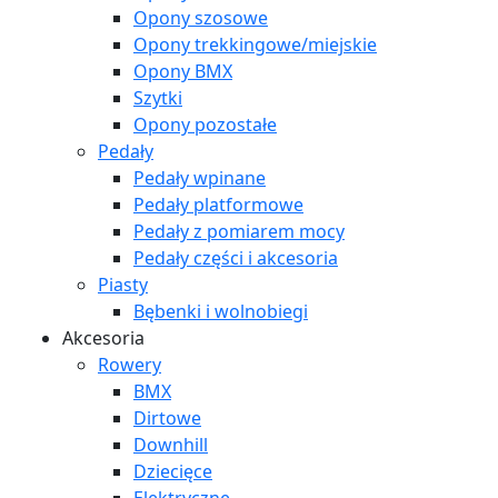
Opony szosowe
Opony trekkingowe/miejskie
Opony BMX
Szytki
Opony pozostałe
Pedały
Pedały wpinane
Pedały platformowe
Pedały z pomiarem mocy
Pedały części i akcesoria
Piasty
Bębenki i wolnobiegi
Akcesoria
Rowery
BMX
Dirtowe
Downhill
Dziecięce