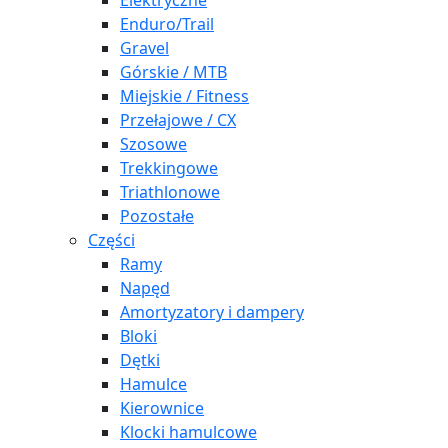
Elektryczne
Enduro/Trail
Gravel
Górskie / MTB
Miejskie / Fitness
Przełajowe / CX
Szosowe
Trekkingowe
Triathlonowe
Pozostałe
Części
Ramy
Napęd
Amortyzatory i dampery
Bloki
Dętki
Hamulce
Kierownice
Klocki hamulcowe