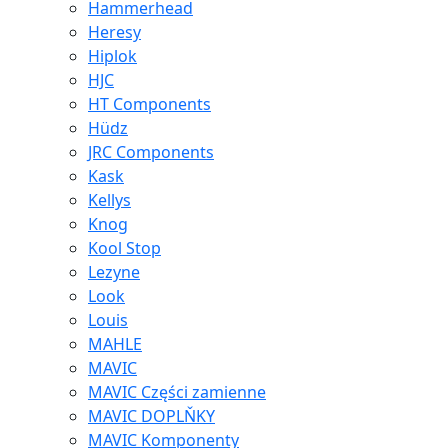
Hammerhead
Heresy
Hiplok
HJC
HT Components
Hüdz
JRC Components
Kask
Kellys
Knog
Kool Stop
Lezyne
Look
Louis
MAHLE
MAVIC
MAVIC Części zamienne
MAVIC DOPLŇKY
MAVIC Komponenty