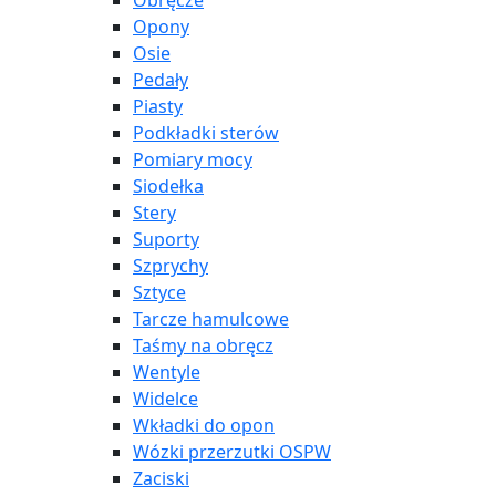
Obręcze
Opony
Osie
Pedały
Piasty
Podkładki sterów
Pomiary mocy
Siodełka
Stery
Suporty
Szprychy
Sztyce
Tarcze hamulcowe
Taśmy na obręcz
Wentyle
Widelce
Wkładki do opon
Wózki przerzutki OSPW
Zaciski