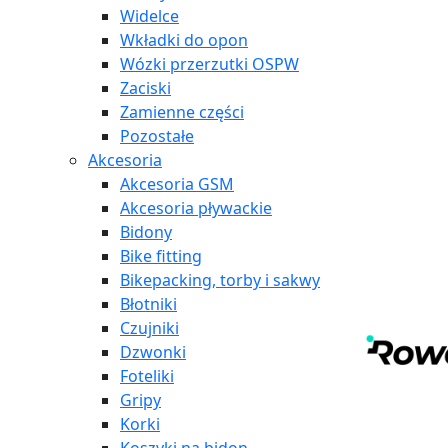
Widelce
Wkładki do opon
Wózki przerzutki OSPW
Zaciski
Zamienne części
Pozostałe
Akcesoria
Akcesoria GSM
Akcesoria pływackie
Bidony
Bike fitting
Bikepacking, torby i sakwy
Błotniki
Czujniki
Dzwonki
Foteliki
Gripy
Korki