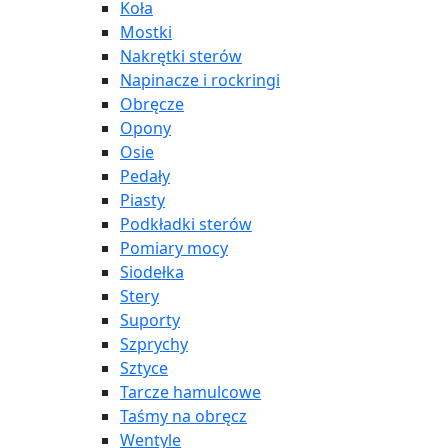
Koła
Mostki
Nakrętki sterów
Napinacze i rockringi
Obręcze
Opony
Osie
Pedały
Piasty
Podkładki sterów
Pomiary mocy
Siodełka
Stery
Suporty
Szprychy
Sztyce
Tarcze hamulcowe
Taśmy na obręcz
Wentyle