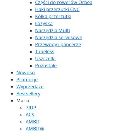
Części do rowerów Orbea
Haki przerzutki CNC
Kółka przerzutki
Łożyska
Narzędzia Multi
Narzędzia serwisowe
Przewody i pancerze
Tubeless
Uszczelki
Pozostałe
Nowości
Promocje
Wyprzedaże
Bestsellery
Marki
7IDP
ACS
AMBIT
AMBIT®