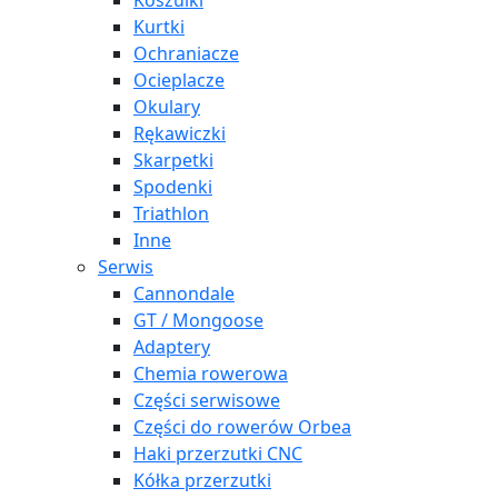
Koszulki
Kurtki
Ochraniacze
Ocieplacze
Okulary
Rękawiczki
Skarpetki
Spodenki
Triathlon
Inne
Serwis
Cannondale
GT / Mongoose
Adaptery
Chemia rowerowa
Części serwisowe
Części do rowerów Orbea
Haki przerzutki CNC
Kółka przerzutki