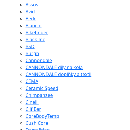
Assos
Avid
Berk
Bianchi
Bikefinder
Black Inc
BSD
Burgh
Cannondale
CANNONDALE díly na kola
CANNONDALE doplňky a textil
CEMA
Ceramic Speed
Chimpanzee
Cinelli
Clif Bar
CoreBodyTemp
Cush Core