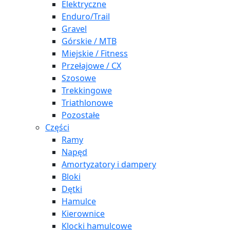
Elektryczne
Enduro/Trail
Gravel
Górskie / MTB
Miejskie / Fitness
Przełajowe / CX
Szosowe
Trekkingowe
Triathlonowe
Pozostałe
Części
Ramy
Napęd
Amortyzatory i dampery
Bloki
Dętki
Hamulce
Kierownice
Klocki hamulcowe