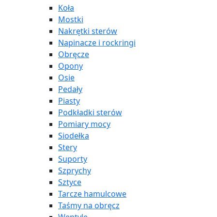
Koła
Mostki
Nakrętki sterów
Napinacze i rockringi
Obręcze
Opony
Osie
Pedały
Piasty
Podkładki sterów
Pomiary mocy
Siodełka
Stery
Suporty
Szprychy
Sztyce
Tarcze hamulcowe
Taśmy na obręcz