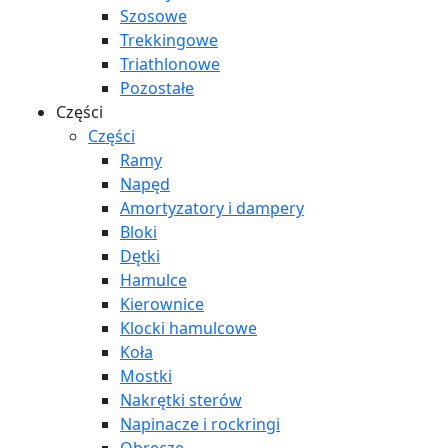
Szosowe
Trekkingowe
Triathlonowe
Pozostałe
Części
Części
Ramy
Napęd
Amortyzatory i dampery
Bloki
Dętki
Hamulce
Kierownice
Klocki hamulcowe
Koła
Mostki
Nakrętki sterów
Napinacze i rockringi