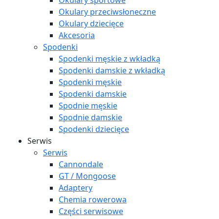
Okulary sportowe
Okulary przeciwsłoneczne
Okulary dziecięce
Akcesoria
Spodenki
Spodenki męskie z wkładką
Spodenki damskie z wkładką
Spodenki męskie
Spodenki damskie
Spodnie męskie
Spodnie damskie
Spodenki dziecięce
Serwis
Serwis
Cannondale
GT / Mongoose
Adaptery
Chemia rowerowa
Części serwisowe