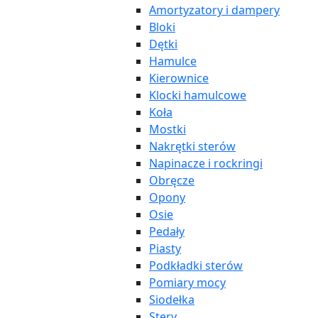
Amortyzatory i dampery
Bloki
Dętki
Hamulce
Kierownice
Klocki hamulcowe
Koła
Mostki
Nakrętki sterów
Napinacze i rockringi
Obręcze
Opony
Osie
Pedały
Piasty
Podkładki sterów
Pomiary mocy
Siodełka
Stery