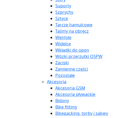
Suporty
Szprychy
Sztyce
Tarcze hamulcowe
Taśmy na obręcz
Wentyle
Widelce
Wkładki do opon
Wózki przerzutki OSPW
Zaciski
Zamienne części
Pozostałe
Akcesoria
Akcesoria GSM
Akcesoria pływackie
Bidony
Bike fitting
Bikepacking, torby i sakwy