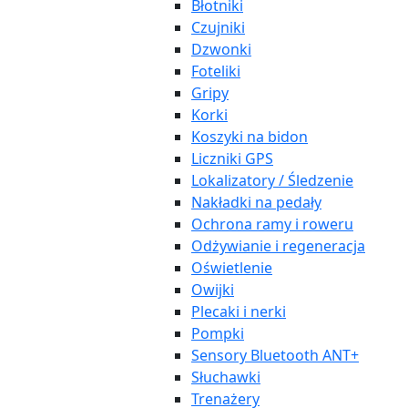
Błotniki
Czujniki
Dzwonki
Foteliki
Gripy
Korki
Koszyki na bidon
Liczniki GPS
Lokalizatory / Śledzenie
Nakładki na pedały
Ochrona ramy i roweru
Odżywianie i regeneracja
Oświetlenie
Owijki
Plecaki i nerki
Pompki
Sensory Bluetooth ANT+
Słuchawki
Trenażery