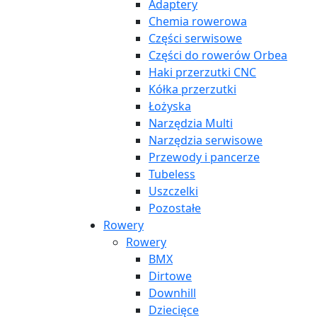
Adaptery
Chemia rowerowa
Części serwisowe
Części do rowerów Orbea
Haki przerzutki CNC
Kółka przerzutki
Łożyska
Narzędzia Multi
Narzędzia serwisowe
Przewody i pancerze
Tubeless
Uszczelki
Pozostałe
Rowery
Rowery
BMX
Dirtowe
Downhill
Dziecięce