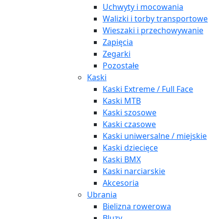
Uchwyty i mocowania
Walizki i torby transportowe
Wieszaki i przechowywanie
Zapięcia
Zegarki
Pozostałe
Kaski
Kaski Extreme / Full Face
Kaski MTB
Kaski szosowe
Kaski czasowe
Kaski uniwersalne / miejskie
Kaski dziecięce
Kaski BMX
Kaski narciarskie
Akcesoria
Ubrania
Bielizna rowerowa
Bluzy