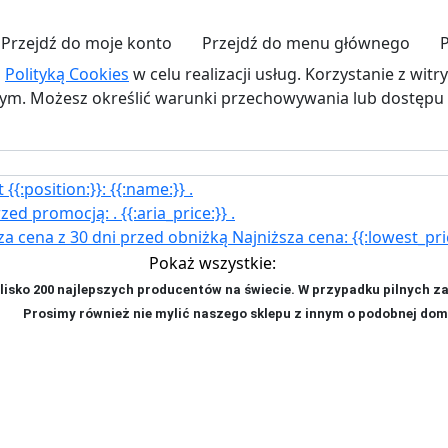
Przejdź do moje konto
Przejdź do menu głównego
z
Polityką Cookies
w celu realizacji usług. Korzystanie z wit
. Możesz określić warunki przechowywania lub dostępu d
{{:position:}}:
{{:name:}}
.
rzed promocją:
.
{{:aria_price:}}
.
za cena z 30 dni przed obniżką
Najniższa cena:
{{:lowest_pri
Pokaż wszystkie:
isko 200 najlepszych producentów na świecie. W przypadku pilnych z
ji. P
rosimy również nie mylić naszego sklepu z innym o podobnej dom