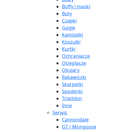
Buffy i maski
Buty
Czapki
Gogle
Kamizelki
Koszulki
Kurtki
Ochraniacze
Ocieplacze
Okulary
Rękawiczki
Skarpetki
Spodenki
Triathlon
Inne
Serwis
Cannondale
GT / Mongoose