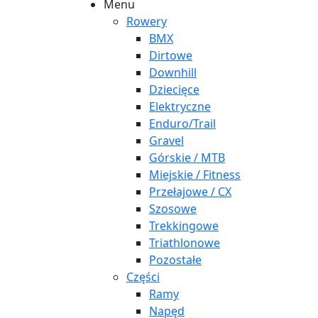
Menu
Rowery
BMX
Dirtowe
Downhill
Dziecięce
Elektryczne
Enduro/Trail
Gravel
Górskie / MTB
Miejskie / Fitness
Przełajowe / CX
Szosowe
Trekkingowe
Triathlonowe
Pozostałe
Części
Ramy
Napęd