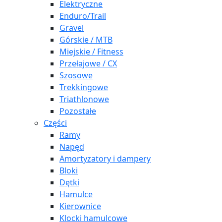
Elektryczne
Enduro/Trail
Gravel
Górskie / MTB
Miejskie / Fitness
Przełajowe / CX
Szosowe
Trekkingowe
Triathlonowe
Pozostałe
Części
Ramy
Napęd
Amortyzatory i dampery
Bloki
Dętki
Hamulce
Kierownice
Klocki hamulcowe