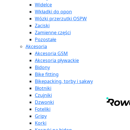
Widelce
Wkładki do opon
Wózki przerzutki OSPW
Zaciski
Zamienne części
Pozostałe
Akcesoria
Akcesoria GSM
Akcesoria pływackie
Bidony
Bike fitting
Bikepacking, torby i sakwy
Błotniki
Czujniki
Dzwonki
Foteliki
Gripy
Korki