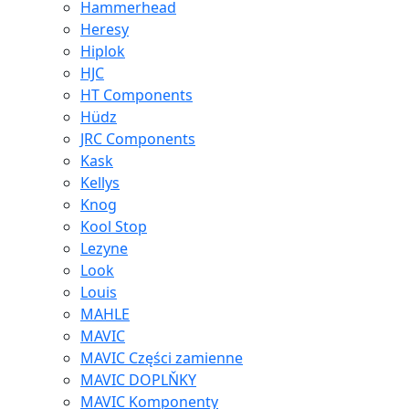
Hammerhead
Heresy
Hiplok
HJC
HT Components
Hüdz
JRC Components
Kask
Kellys
Knog
Kool Stop
Lezyne
Look
Louis
MAHLE
MAVIC
MAVIC Części zamienne
MAVIC DOPLŇKY
MAVIC Komponenty