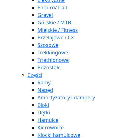
Elektryczne
Enduro/Trail
Gravel
Górskie / MTB
Miejskie / Fitness
Przełajowe / CX
Szosowe
Trekkingowe
Triathlonowe
Pozostałe
Części
Ramy
Napęd
Amortyzatory i dampery
Bloki
Dętki
Hamulce
Kierownice
Klocki hamulcowe