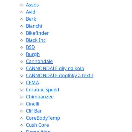
Assos
Avid
Berk
Bianchi
Bikefinder
Black Inc
BSD
Burgh
Cannondale
CANNONDALE díly na kola
CANNONDALE doplňky a textil
CEMA
Ceramic Speed
Chimpanzee
Cinelli
Clif Bar
CoreBodyTemp
Cush Core