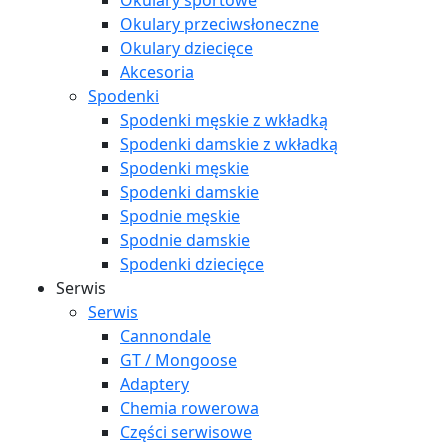
Okulary sportowe
Okulary przeciwsłoneczne
Okulary dziecięce
Akcesoria
Spodenki
Spodenki męskie z wkładką
Spodenki damskie z wkładką
Spodenki męskie
Spodenki damskie
Spodnie męskie
Spodnie damskie
Spodenki dziecięce
Serwis
Serwis
Cannondale
GT / Mongoose
Adaptery
Chemia rowerowa
Części serwisowe