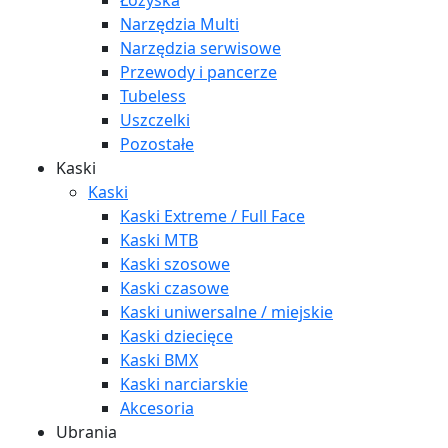
Łożyska
Narzędzia Multi
Narzędzia serwisowe
Przewody i pancerze
Tubeless
Uszczelki
Pozostałe
Kaski
Kaski
Kaski Extreme / Full Face
Kaski MTB
Kaski szosowe
Kaski czasowe
Kaski uniwersalne / miejskie
Kaski dziecięce
Kaski BMX
Kaski narciarskie
Akcesoria
Ubrania