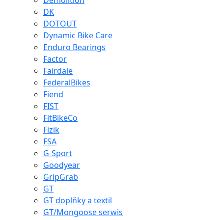
Demolition
DK
DOTOUT
Dynamic Bike Care
Enduro Bearings
Factor
Fairdale
FederalBikes
Fiend
FIST
FitBikeCo
Fizik
FSA
G-Sport
Goodyear
GripGrab
GT
GT doplňky a textil
GT/Mongoose serwis