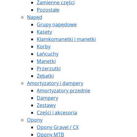
Zamienne części
Pozostałe
Napęd
Grupy napędowe
Kasety
Klamkomanetki i manetki
Korby
Łańcuchy
Manetki
Przerzutki
Zębatki
Amortyzatory i dampery
Amortyzatory przednie
Dampery
Zestawy
Części i akcesoria
Opony
Opony Gravel / CX
Opony MTB