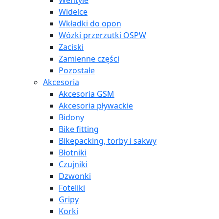
Wentyle
Widelce
Wkładki do opon
Wózki przerzutki OSPW
Zaciski
Zamienne części
Pozostałe
Akcesoria
Akcesoria GSM
Akcesoria pływackie
Bidony
Bike fitting
Bikepacking, torby i sakwy
Błotniki
Czujniki
Dzwonki
Foteliki
Gripy
Korki