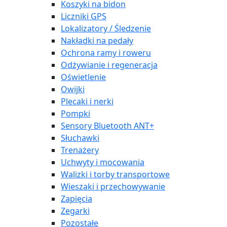
Koszyki na bidon
Liczniki GPS
Lokalizatory / Śledzenie
Nakładki na pedały
Ochrona ramy i roweru
Odżywianie i regeneracja
Oświetlenie
Owijki
Plecaki i nerki
Pompki
Sensory Bluetooth ANT+
Słuchawki
Trenażery
Uchwyty i mocowania
Walizki i torby transportowe
Wieszaki i przechowywanie
Zapięcia
Zegarki
Pozostałe