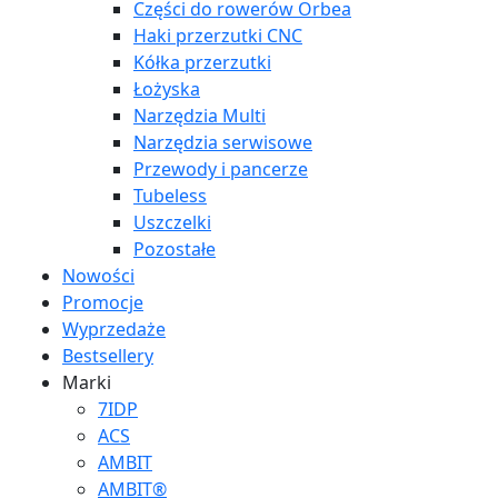
Części do rowerów Orbea
Haki przerzutki CNC
Kółka przerzutki
Łożyska
Narzędzia Multi
Narzędzia serwisowe
Przewody i pancerze
Tubeless
Uszczelki
Pozostałe
Nowości
Promocje
Wyprzedaże
Bestsellery
Marki
7IDP
ACS
AMBIT
AMBIT®