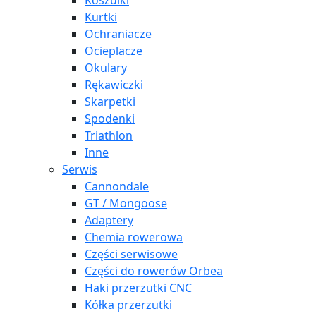
Koszulki
Kurtki
Ochraniacze
Ocieplacze
Okulary
Rękawiczki
Skarpetki
Spodenki
Triathlon
Inne
Serwis
Cannondale
GT / Mongoose
Adaptery
Chemia rowerowa
Części serwisowe
Części do rowerów Orbea
Haki przerzutki CNC
Kółka przerzutki