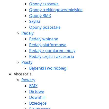
Opony szosowe
Opony trekkingowe/miejskie
Opony BMX
Szytki
Opony pozostałe
Pedały
Pedały wpinane
Pedały platformowe
Pedały z pomiarem mocy
Pedały części i akcesoria
Piasty
Bębenki i wolnobiegi
Akcesoria
Rowery
BMX
Dirtowe
Downhill
Dziecięce