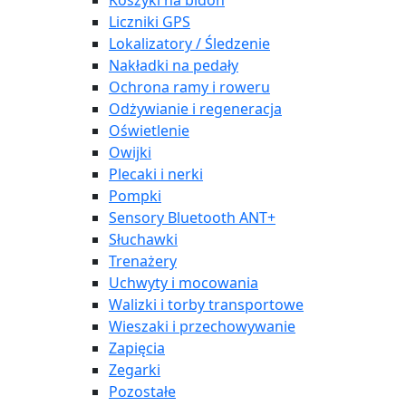
Koszyki na bidon
Liczniki GPS
Lokalizatory / Śledzenie
Nakładki na pedały
Ochrona ramy i roweru
Odżywianie i regeneracja
Oświetlenie
Owijki
Plecaki i nerki
Pompki
Sensory Bluetooth ANT+
Słuchawki
Trenażery
Uchwyty i mocowania
Walizki i torby transportowe
Wieszaki i przechowywanie
Zapięcia
Zegarki
Pozostałe