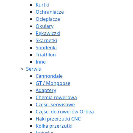
Kurtki
Ochraniacze
Ocieplacze
Okulary
Rękawiczki
Skarpetki
Spodenki
Triathlon
Inne
Serwis
Cannondale
GT / Mongoose
Adaptery
Chemia rowerowa
Części serwisowe
Części do rowerów Orbea
Haki przerzutki CNC
Kółka przerzutki