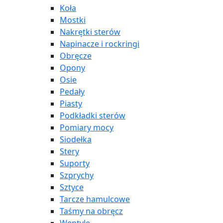
Koła
Mostki
Nakrętki sterów
Napinacze i rockringi
Obręcze
Opony
Osie
Pedały
Piasty
Podkładki sterów
Pomiary mocy
Siodełka
Stery
Suporty
Szprychy
Sztyce
Tarcze hamulcowe
Taśmy na obręcz