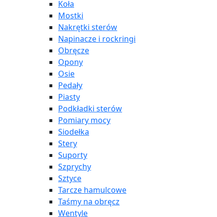
Koła
Mostki
Nakrętki sterów
Napinacze i rockringi
Obręcze
Opony
Osie
Pedały
Piasty
Podkładki sterów
Pomiary mocy
Siodełka
Stery
Suporty
Szprychy
Sztyce
Tarcze hamulcowe
Taśmy na obręcz
Wentyle