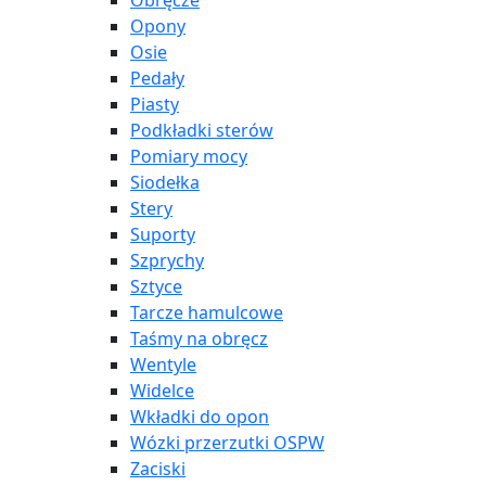
Obręcze
Opony
Osie
Pedały
Piasty
Podkładki sterów
Pomiary mocy
Siodełka
Stery
Suporty
Szprychy
Sztyce
Tarcze hamulcowe
Taśmy na obręcz
Wentyle
Widelce
Wkładki do opon
Wózki przerzutki OSPW
Zaciski