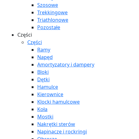
Szosowe
Trekkingowe
Triathlonowe
Pozostałe
Części
Części
Ramy
Napęd
Amortyzatory i dampery
Bloki
Dętki
Hamulce
Kierownice
Klocki hamulcowe
Koła
Mostki
Nakrętki sterów
Napinacze i rockringi