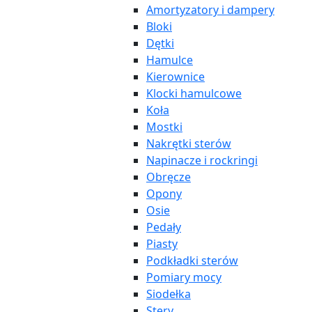
Amortyzatory i dampery
Bloki
Dętki
Hamulce
Kierownice
Klocki hamulcowe
Koła
Mostki
Nakrętki sterów
Napinacze i rockringi
Obręcze
Opony
Osie
Pedały
Piasty
Podkładki sterów
Pomiary mocy
Siodełka
Stery