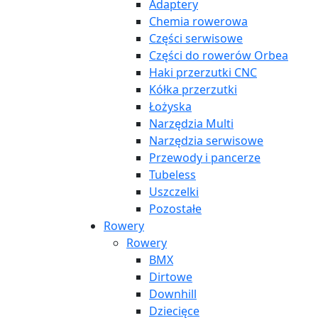
Adaptery
Chemia rowerowa
Części serwisowe
Części do rowerów Orbea
Haki przerzutki CNC
Kółka przerzutki
Łożyska
Narzędzia Multi
Narzędzia serwisowe
Przewody i pancerze
Tubeless
Uszczelki
Pozostałe
Rowery
Rowery
BMX
Dirtowe
Downhill
Dziecięce