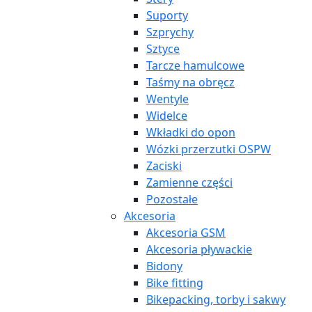
Suporty
Szprychy
Sztyce
Tarcze hamulcowe
Taśmy na obręcz
Wentyle
Widelce
Wkładki do opon
Wózki przerzutki OSPW
Zaciski
Zamienne części
Pozostałe
Akcesoria
Akcesoria GSM
Akcesoria pływackie
Bidony
Bike fitting
Bikepacking, torby i sakwy