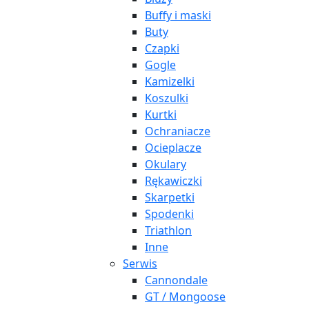
Buffy i maski
Buty
Czapki
Gogle
Kamizelki
Koszulki
Kurtki
Ochraniacze
Ocieplacze
Okulary
Rękawiczki
Skarpetki
Spodenki
Triathlon
Inne
Serwis
Cannondale
GT / Mongoose