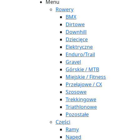
Menu
Rowery
BMX
Dirtowe
Downhill
Dziecięce
Elektryczne
Enduro/Trail
Gravel
Górskie / MTB
Miejskie / Fitness
Przełajowe / CX
Szosowe
Trekkingowe
Triathlonowe
Pozostałe
Części
Ramy
Napęd