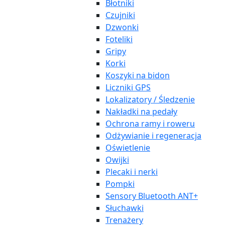
Błotniki
Czujniki
Dzwonki
Foteliki
Gripy
Korki
Koszyki na bidon
Liczniki GPS
Lokalizatory / Śledzenie
Nakładki na pedały
Ochrona ramy i roweru
Odżywianie i regeneracja
Oświetlenie
Owijki
Plecaki i nerki
Pompki
Sensory Bluetooth ANT+
Słuchawki
Trenażery