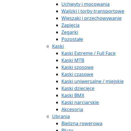
Uchwyty i mocowania
Walizki i torby transportowe
Wieszaki i przechowywanie
Zapięcia
Zegarki
Pozostałe
Kaski
Kaski Extreme / Full Face
Kaski MTB
Kaski szosowe
Kaski czasowe
Kaski uniwersalne / miejskie
Kaski dziecięce
Kaski BMX
Kaski narciarskie
Akcesoria
Ubrania
Bielizna rowerowa
Bluzy