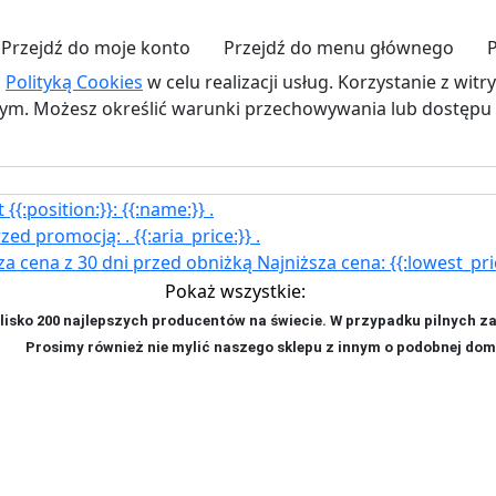
Przejdź do moje konto
Przejdź do menu głównego
z
Polityką Cookies
w celu realizacji usług. Korzystanie z wit
. Możesz określić warunki przechowywania lub dostępu d
{{:position:}}:
{{:name:}}
.
rzed promocją:
.
{{:aria_price:}}
.
za cena z 30 dni przed obniżką
Najniższa cena:
{{:lowest_pri
Pokaż wszystkie:
isko 200 najlepszych producentów na świecie. W przypadku pilnych z
ji. P
rosimy również nie mylić naszego sklepu z innym o podobnej dom