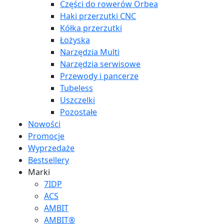
Części do rowerów Orbea
Haki przerzutki CNC
Kółka przerzutki
Łożyska
Narzędzia Multi
Narzędzia serwisowe
Przewody i pancerze
Tubeless
Uszczelki
Pozostałe
Nowości
Promocje
Wyprzedaże
Bestsellery
Marki
7IDP
ACS
AMBIT
AMBIT®