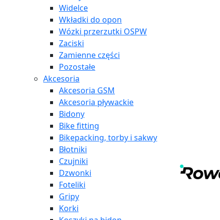
Widelce
Wkładki do opon
Wózki przerzutki OSPW
Zaciski
Zamienne części
Pozostałe
Akcesoria
Akcesoria GSM
Akcesoria pływackie
Bidony
Bike fitting
Bikepacking, torby i sakwy
Błotniki
Czujniki
Dzwonki
Foteliki
Gripy
Korki