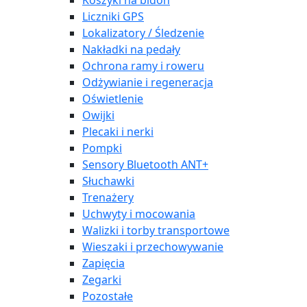
Koszyki na bidon
Liczniki GPS
Lokalizatory / Śledzenie
Nakładki na pedały
Ochrona ramy i roweru
Odżywianie i regeneracja
Oświetlenie
Owijki
Plecaki i nerki
Pompki
Sensory Bluetooth ANT+
Słuchawki
Trenażery
Uchwyty i mocowania
Walizki i torby transportowe
Wieszaki i przechowywanie
Zapięcia
Zegarki
Pozostałe