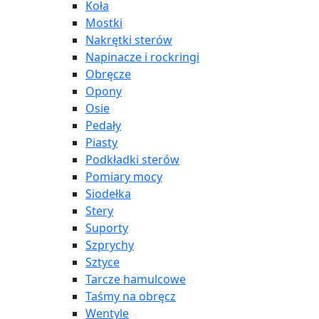
Koła
Mostki
Nakrętki sterów
Napinacze i rockringi
Obręcze
Opony
Osie
Pedały
Piasty
Podkładki sterów
Pomiary mocy
Siodełka
Stery
Suporty
Szprychy
Sztyce
Tarcze hamulcowe
Taśmy na obręcz
Wentyle