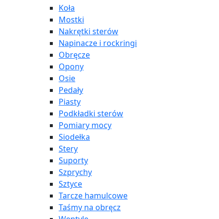
Koła
Mostki
Nakrętki sterów
Napinacze i rockringi
Obręcze
Opony
Osie
Pedały
Piasty
Podkładki sterów
Pomiary mocy
Siodełka
Stery
Suporty
Szprychy
Sztyce
Tarcze hamulcowe
Taśmy na obręcz