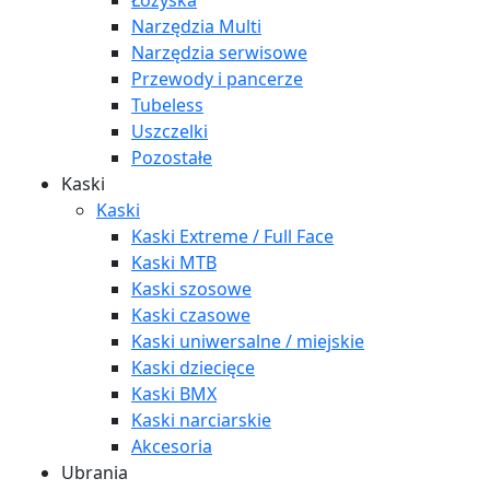
Łożyska
Narzędzia Multi
Narzędzia serwisowe
Przewody i pancerze
Tubeless
Uszczelki
Pozostałe
Kaski
Kaski
Kaski Extreme / Full Face
Kaski MTB
Kaski szosowe
Kaski czasowe
Kaski uniwersalne / miejskie
Kaski dziecięce
Kaski BMX
Kaski narciarskie
Akcesoria
Ubrania