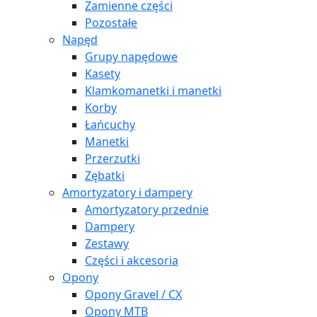
Zamienne części
Pozostałe
Napęd
Grupy napędowe
Kasety
Klamkomanetki i manetki
Korby
Łańcuchy
Manetki
Przerzutki
Zębatki
Amortyzatory i dampery
Amortyzatory przednie
Dampery
Zestawy
Części i akcesoria
Opony
Opony Gravel / CX
Opony MTB