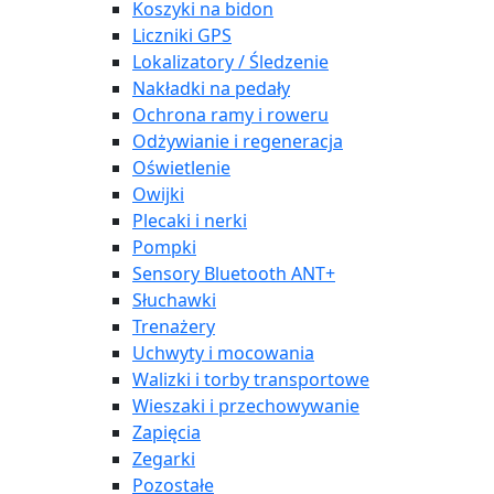
Koszyki na bidon
Liczniki GPS
Lokalizatory / Śledzenie
Nakładki na pedały
Ochrona ramy i roweru
Odżywianie i regeneracja
Oświetlenie
Owijki
Plecaki i nerki
Pompki
Sensory Bluetooth ANT+
Słuchawki
Trenażery
Uchwyty i mocowania
Walizki i torby transportowe
Wieszaki i przechowywanie
Zapięcia
Zegarki
Pozostałe