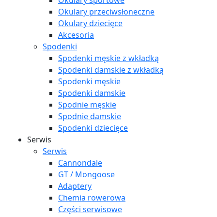
Okulary sportowe
Okulary przeciwsłoneczne
Okulary dziecięce
Akcesoria
Spodenki
Spodenki męskie z wkładką
Spodenki damskie z wkładką
Spodenki męskie
Spodenki damskie
Spodnie męskie
Spodnie damskie
Spodenki dziecięce
Serwis
Serwis
Cannondale
GT / Mongoose
Adaptery
Chemia rowerowa
Części serwisowe