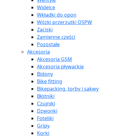
Wentyle
Widelce
Wkładki do opon
Wózki przerzutki OSPW
Zaciski
Zamienne części
Pozostałe
Akcesoria
Akcesoria GSM
Akcesoria pływackie
Bidony
Bike fitting
Bikepacking, torby i sakwy
Błotniki
Czujniki
Dzwonki
Foteliki
Gripy
Korki