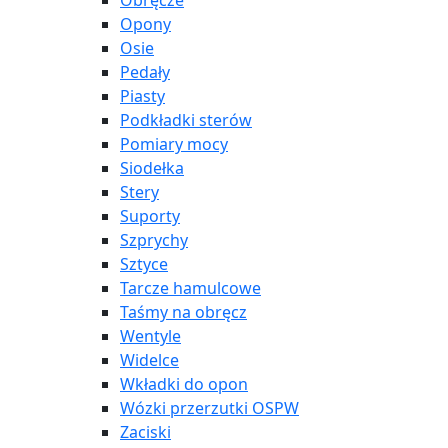
Obręcze
Opony
Osie
Pedały
Piasty
Podkładki sterów
Pomiary mocy
Siodełka
Stery
Suporty
Szprychy
Sztyce
Tarcze hamulcowe
Taśmy na obręcz
Wentyle
Widelce
Wkładki do opon
Wózki przerzutki OSPW
Zaciski