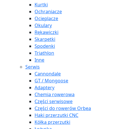
Kurtki
Ochraniacze
Ocieplacze
Okulary
Rękawiczki
Skarpetki
Spodenki
Triathlon
Inne
Serwis
Cannondale
GT / Mongoose
Adaptery
Chemia rowerowa
Części serwisowe
Części do rowerów Orbea
Haki przerzutki CNC
Kółka przerzutki