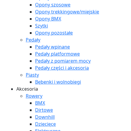
Opony szosowe
Opony trekkingowe/miejskie
Opony BMX
Szytki
Opony pozostałe
Pedały
Pedały wpinane
Pedały platformowe
Pedały z pomiarem mocy
Pedały części i akcesoria
Piasty
Bębenki i wolnobiegi
Akcesoria
Rowery
BMX
Dirtowe
Downhill
Dziecięce