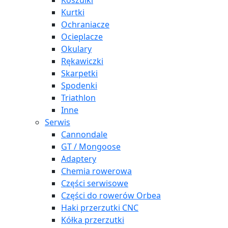
Koszulki
Kurtki
Ochraniacze
Ocieplacze
Okulary
Rękawiczki
Skarpetki
Spodenki
Triathlon
Inne
Serwis
Cannondale
GT / Mongoose
Adaptery
Chemia rowerowa
Części serwisowe
Części do rowerów Orbea
Haki przerzutki CNC
Kółka przerzutki