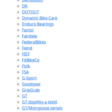
Demolition
DK
DOTOUT
Dynamic Bike Care
Enduro Bearings
Factor
Fairdale
FederalBikes
Fiend
FIST
FitBikeCo
Fizik
FSA
G-Sport
Goodyear
GripGrab
GT
GT doplňky a textil
GT/Mongoose serwis