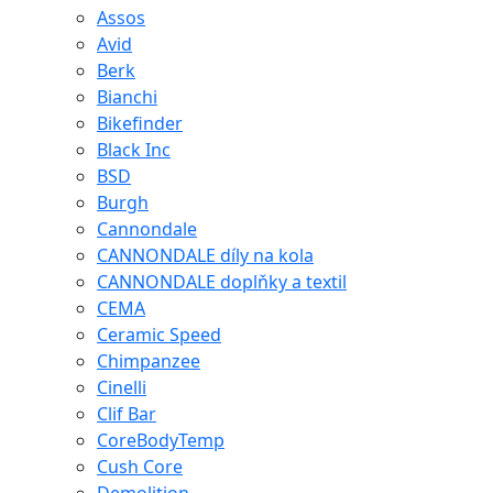
Assos
Avid
Berk
Bianchi
Bikefinder
Black Inc
BSD
Burgh
Cannondale
CANNONDALE díly na kola
CANNONDALE doplňky a textil
CEMA
Ceramic Speed
Chimpanzee
Cinelli
Clif Bar
CoreBodyTemp
Cush Core