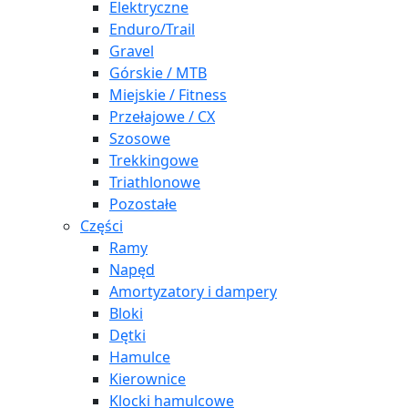
Elektryczne
Enduro/Trail
Gravel
Górskie / MTB
Miejskie / Fitness
Przełajowe / CX
Szosowe
Trekkingowe
Triathlonowe
Pozostałe
Części
Ramy
Napęd
Amortyzatory i dampery
Bloki
Dętki
Hamulce
Kierownice
Klocki hamulcowe