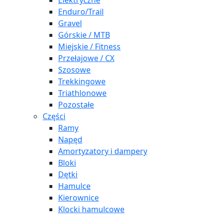
Elektryczne
Enduro/Trail
Gravel
Górskie / MTB
Miejskie / Fitness
Przełajowe / CX
Szosowe
Trekkingowe
Triathlonowe
Pozostałe
Części
Ramy
Napęd
Amortyzatory i dampery
Bloki
Dętki
Hamulce
Kierownice
Klocki hamulcowe