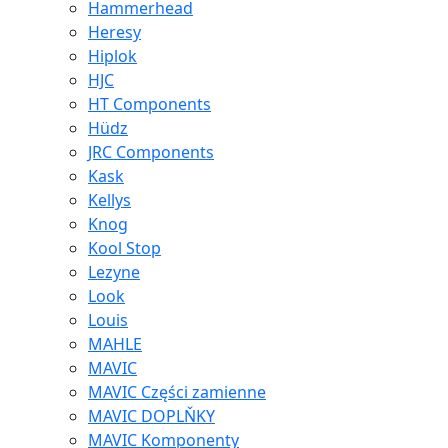
Hammerhead
Heresy
Hiplok
HJC
HT Components
Hüdz
JRC Components
Kask
Kellys
Knog
Kool Stop
Lezyne
Look
Louis
MAHLE
MAVIC
MAVIC Części zamienne
MAVIC DOPLŇKY
MAVIC Komponenty