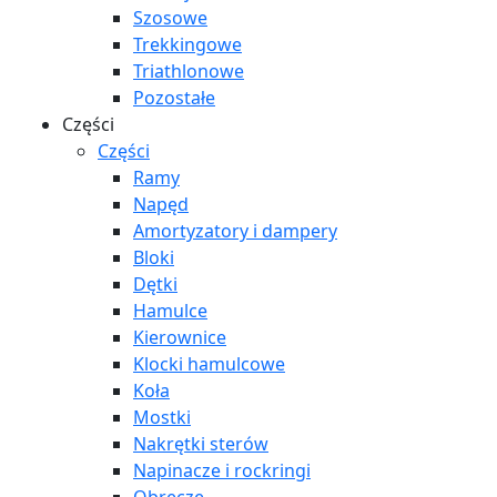
Szosowe
Trekkingowe
Triathlonowe
Pozostałe
Części
Części
Ramy
Napęd
Amortyzatory i dampery
Bloki
Dętki
Hamulce
Kierownice
Klocki hamulcowe
Koła
Mostki
Nakrętki sterów
Napinacze i rockringi