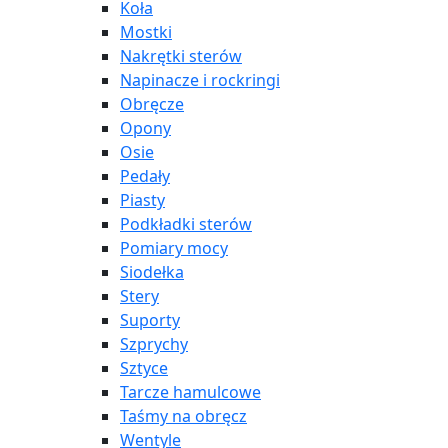
Koła
Mostki
Nakrętki sterów
Napinacze i rockringi
Obręcze
Opony
Osie
Pedały
Piasty
Podkładki sterów
Pomiary mocy
Siodełka
Stery
Suporty
Szprychy
Sztyce
Tarcze hamulcowe
Taśmy na obręcz
Wentyle