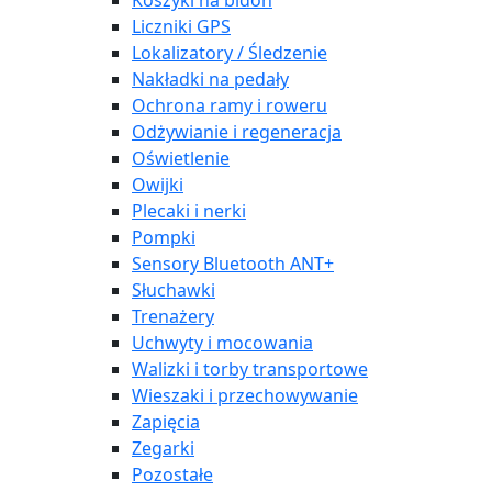
Koszyki na bidon
Liczniki GPS
Lokalizatory / Śledzenie
Nakładki na pedały
Ochrona ramy i roweru
Odżywianie i regeneracja
Oświetlenie
Owijki
Plecaki i nerki
Pompki
Sensory Bluetooth ANT+
Słuchawki
Trenażery
Uchwyty i mocowania
Walizki i torby transportowe
Wieszaki i przechowywanie
Zapięcia
Zegarki
Pozostałe