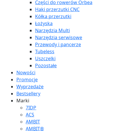
Części do rowerów Orbea
Haki przerzutki CNC
Kółka przerzutki
Łożyska
Narzędzia Multi
Narzędzia serwisowe
Przewody i pancerze
Tubeless
Uszczelki
Pozostałe
Nowości
Promocje
Wyprzedaże
Bestsellery
Marki
7IDP
ACS
AMBIT
AMBIT®