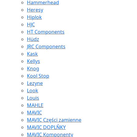
Hammerhead
Heresy
Hiplok
HJC
HT Components
Hüdz
JRC Components
Kask
Kellys
Knog
Kool Stop
Lezyne
Look
Louis
MAHLE
MAVIC
MAVIC Części zamienne
MAVIC DOPLŇKY
MAVIC Komponenty