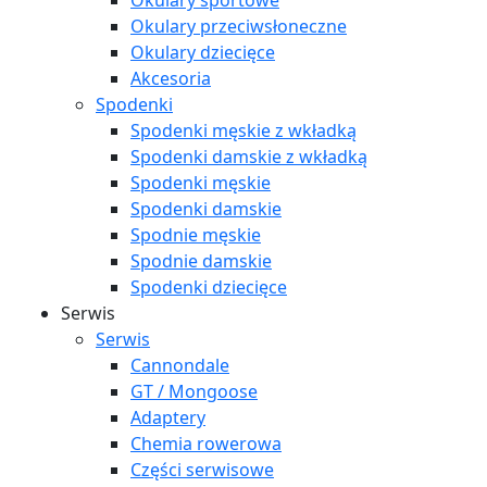
Okulary sportowe
Okulary przeciwsłoneczne
Okulary dziecięce
Akcesoria
Spodenki
Spodenki męskie z wkładką
Spodenki damskie z wkładką
Spodenki męskie
Spodenki damskie
Spodnie męskie
Spodnie damskie
Spodenki dziecięce
Serwis
Serwis
Cannondale
GT / Mongoose
Adaptery
Chemia rowerowa
Części serwisowe