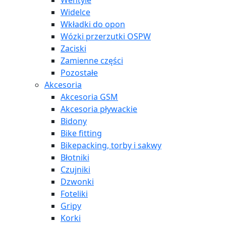
Wentyle
Widelce
Wkładki do opon
Wózki przerzutki OSPW
Zaciski
Zamienne części
Pozostałe
Akcesoria
Akcesoria GSM
Akcesoria pływackie
Bidony
Bike fitting
Bikepacking, torby i sakwy
Błotniki
Czujniki
Dzwonki
Foteliki
Gripy
Korki