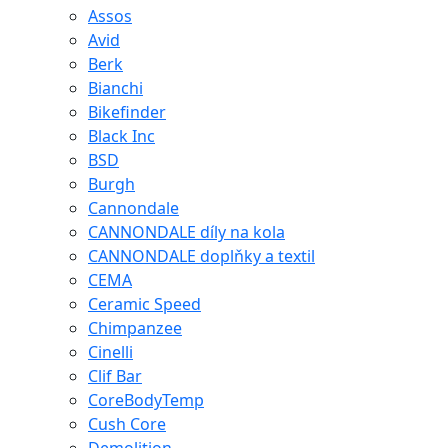
Assos
Avid
Berk
Bianchi
Bikefinder
Black Inc
BSD
Burgh
Cannondale
CANNONDALE díly na kola
CANNONDALE doplňky a textil
CEMA
Ceramic Speed
Chimpanzee
Cinelli
Clif Bar
CoreBodyTemp
Cush Core