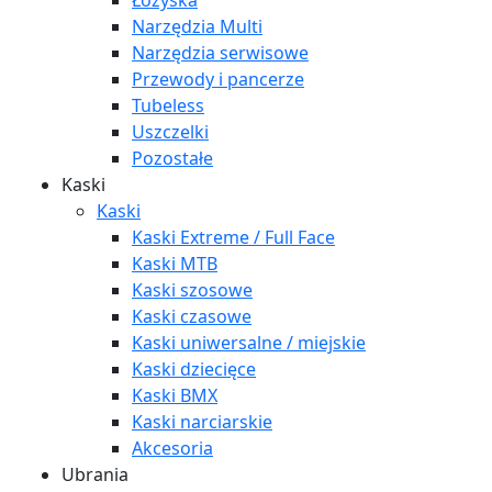
Łożyska
Narzędzia Multi
Narzędzia serwisowe
Przewody i pancerze
Tubeless
Uszczelki
Pozostałe
Kaski
Kaski
Kaski Extreme / Full Face
Kaski MTB
Kaski szosowe
Kaski czasowe
Kaski uniwersalne / miejskie
Kaski dziecięce
Kaski BMX
Kaski narciarskie
Akcesoria
Ubrania