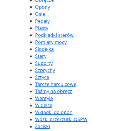
Obręcze
Opony
Osie
Pedały
Piasty
Podkładki sterów
Pomiary mocy
Siodełka
Stery
Suporty
Szprychy
Sztyce
Tarcze hamulcowe
Taśmy na obręcz
Wentyle
Widelce
Wkładki do opon
Wózki przerzutki OSPW
Zaciski