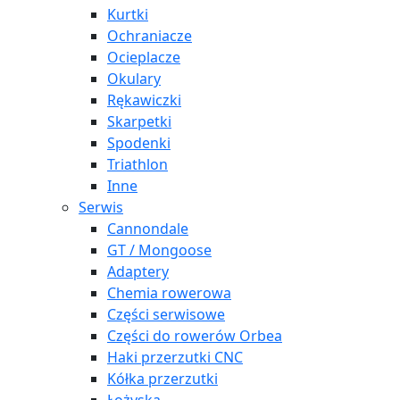
Kurtki
Ochraniacze
Ocieplacze
Okulary
Rękawiczki
Skarpetki
Spodenki
Triathlon
Inne
Serwis
Cannondale
GT / Mongoose
Adaptery
Chemia rowerowa
Części serwisowe
Części do rowerów Orbea
Haki przerzutki CNC
Kółka przerzutki