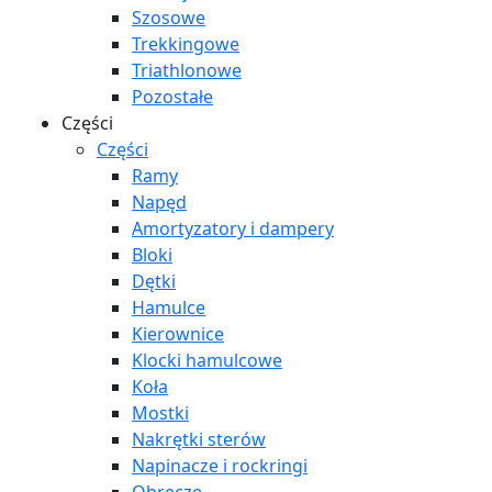
Szosowe
Trekkingowe
Triathlonowe
Pozostałe
Części
Części
Ramy
Napęd
Amortyzatory i dampery
Bloki
Dętki
Hamulce
Kierownice
Klocki hamulcowe
Koła
Mostki
Nakrętki sterów
Napinacze i rockringi