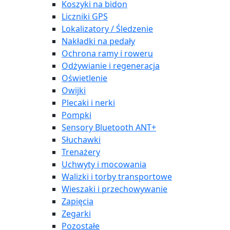
Koszyki na bidon
Liczniki GPS
Lokalizatory / Śledzenie
Nakładki na pedały
Ochrona ramy i roweru
Odżywianie i regeneracja
Oświetlenie
Owijki
Plecaki i nerki
Pompki
Sensory Bluetooth ANT+
Słuchawki
Trenażery
Uchwyty i mocowania
Walizki i torby transportowe
Wieszaki i przechowywanie
Zapięcia
Zegarki
Pozostałe