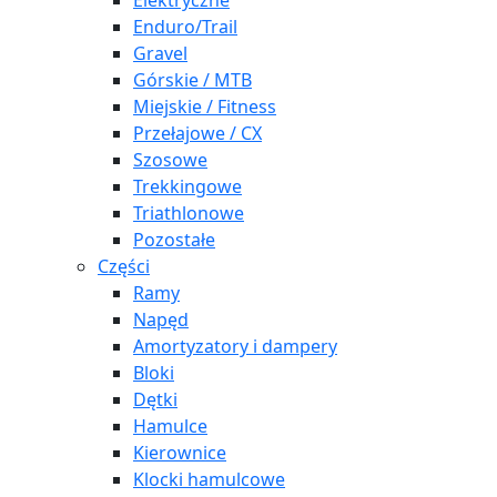
Elektryczne
Enduro/Trail
Gravel
Górskie / MTB
Miejskie / Fitness
Przełajowe / CX
Szosowe
Trekkingowe
Triathlonowe
Pozostałe
Części
Ramy
Napęd
Amortyzatory i dampery
Bloki
Dętki
Hamulce
Kierownice
Klocki hamulcowe