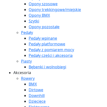
Opony szosowe
Opony trekkingowe/miejskie
Opony BMX
Szytki
Opony pozostałe
Pedały
Pedały wpinane
Pedały platformowe
Pedały z pomiarem mocy
Pedały części i akcesoria
Piasty
Bębenki i wolnobiegi
Akcesoria
Rowery
BMX
Dirtowe
Downhill
Dziecięce