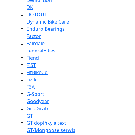
Demolition
DK
DOTOUT
Dynamic Bike Care
Enduro Bearings
Factor
Fairdale
FederalBikes
Fiend
FIST
FitBikeCo
Fizik
FSA
G-Sport
Goodyear
GripGrab
GT
GT doplňky a textil
GT/Mongoose serwis