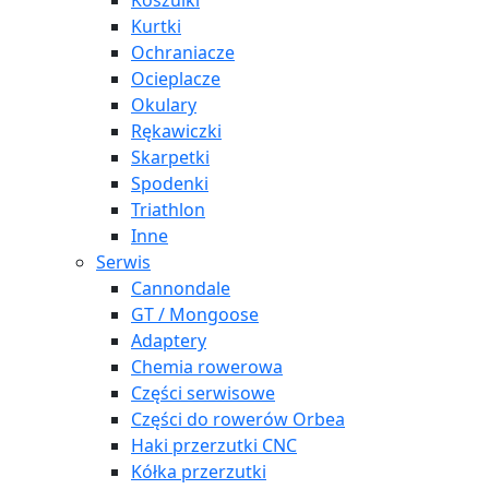
Koszulki
Kurtki
Ochraniacze
Ocieplacze
Okulary
Rękawiczki
Skarpetki
Spodenki
Triathlon
Inne
Serwis
Cannondale
GT / Mongoose
Adaptery
Chemia rowerowa
Części serwisowe
Części do rowerów Orbea
Haki przerzutki CNC
Kółka przerzutki