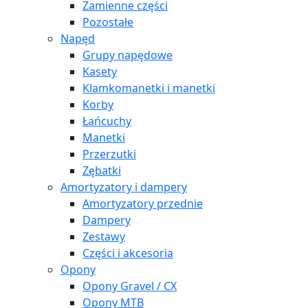
Zamienne części
Pozostałe
Napęd
Grupy napędowe
Kasety
Klamkomanetki i manetki
Korby
Łańcuchy
Manetki
Przerzutki
Zębatki
Amortyzatory i dampery
Amortyzatory przednie
Dampery
Zestawy
Części i akcesoria
Opony
Opony Gravel / CX
Opony MTB