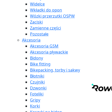
Widelce
Wkładki do opon
Wózki przerzutki OSPW
Zaciski
Zamienne części
Pozostałe
Akcesoria
Akcesoria GSM
Akcesoria pływackie
Bidony
Bike fitting
Bikepacking, torby i sakwy
Błotniki
Czujniki
Dzwonki
Foteliki
Gripy
Korki