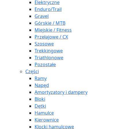
Elektryczne
Enduro/Trail
Gravel
Górskie / MTB
Miejskie / Fitness
Przełajowe / CX
Szosowe
Trekkingowe
Triathlonowe
Pozostałe
Części
Ramy
Napęd
Amortyzatory i dampery
Bloki
Dętki
Hamulce
Kierownice
Klocki hamulcowe