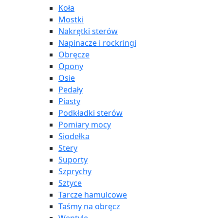
Koła
Mostki
Nakrętki sterów
Napinacze i rockringi
Obręcze
Opony
Osie
Pedały
Piasty
Podkładki sterów
Pomiary mocy
Siodełka
Stery
Suporty
Szprychy
Sztyce
Tarcze hamulcowe
Taśmy na obręcz