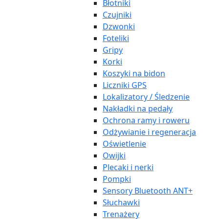
Błotniki
Czujniki
Dzwonki
Foteliki
Gripy
Korki
Koszyki na bidon
Liczniki GPS
Lokalizatory / Śledzenie
Nakładki na pedały
Ochrona ramy i roweru
Odżywianie i regeneracja
Oświetlenie
Owijki
Plecaki i nerki
Pompki
Sensory Bluetooth ANT+
Słuchawki
Trenażery