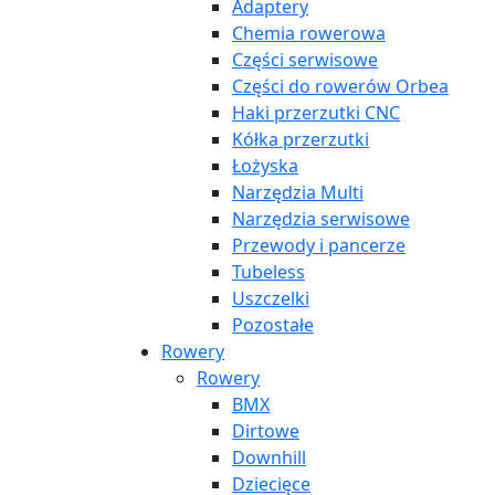
Adaptery
Chemia rowerowa
Części serwisowe
Części do rowerów Orbea
Haki przerzutki CNC
Kółka przerzutki
Łożyska
Narzędzia Multi
Narzędzia serwisowe
Przewody i pancerze
Tubeless
Uszczelki
Pozostałe
Rowery
Rowery
BMX
Dirtowe
Downhill
Dziecięce