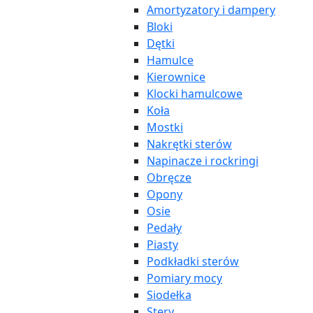
Amortyzatory i dampery
Bloki
Dętki
Hamulce
Kierownice
Klocki hamulcowe
Koła
Mostki
Nakrętki sterów
Napinacze i rockringi
Obręcze
Opony
Osie
Pedały
Piasty
Podkładki sterów
Pomiary mocy
Siodełka
Stery