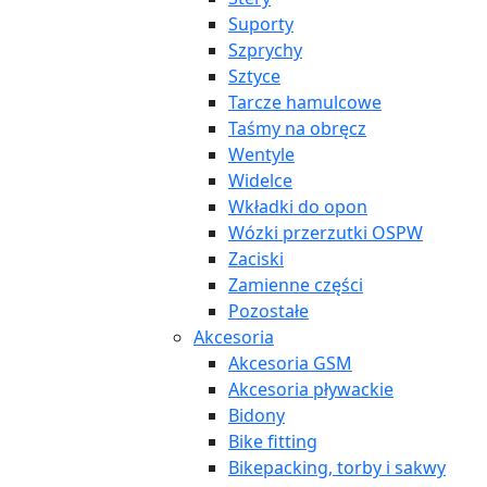
Suporty
Szprychy
Sztyce
Tarcze hamulcowe
Taśmy na obręcz
Wentyle
Widelce
Wkładki do opon
Wózki przerzutki OSPW
Zaciski
Zamienne części
Pozostałe
Akcesoria
Akcesoria GSM
Akcesoria pływackie
Bidony
Bike fitting
Bikepacking, torby i sakwy