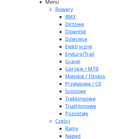
Menu
Rowery
BMX
Dirtowe
Downhill
Dziecięce
Elektryczne
Enduro/Trail
Gravel
Górskie / MTB
Miejskie / Fitness
Przełajowe / CX
Szosowe
Trekkingowe
Triathlonowe
Pozostałe
Części
Ramy
Napęd