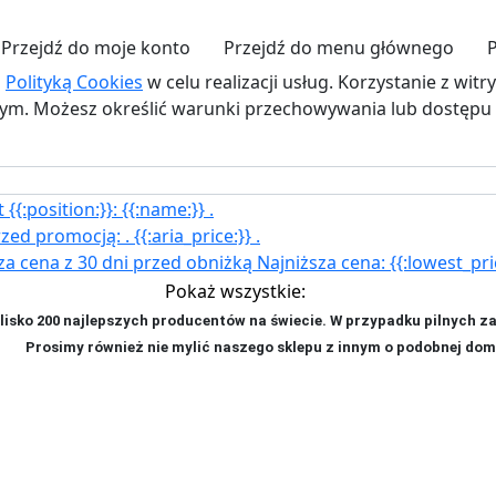
Przejdź do moje konto
Przejdź do menu głównego
z
Polityką Cookies
w celu realizacji usług. Korzystanie z wit
. Możesz określić warunki przechowywania lub dostępu d
{{:position:}}:
{{:name:}}
.
rzed promocją:
.
{{:aria_price:}}
.
za cena z 30 dni przed obniżką
Najniższa cena:
{{:lowest_pri
Pokaż wszystkie:
isko 200 najlepszych producentów na świecie. W przypadku pilnych z
ji. P
rosimy również nie mylić naszego sklepu z innym o podobnej dom