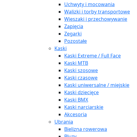
Uchwyty i mocowania
Walizki i torby transportowe
Wieszaki i przechowywanie
Zapięcia
Zegarki
Pozostałe
Kaski
Kaski Extreme / Full Face
Kaski MTB
Kaski szosowe
Kaski czasowe
Kaski uniwersalne / miejskie
Kaski dziecięce
Kaski BMX
Kaski narciarskie
Akcesoria
Ubrania
Bielizna rowerowa
Bluzy