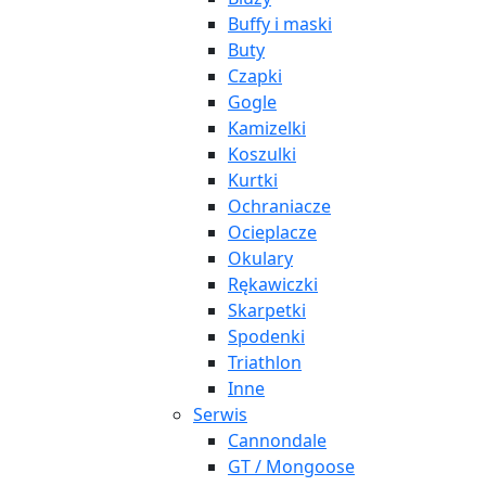
Buffy i maski
Buty
Czapki
Gogle
Kamizelki
Koszulki
Kurtki
Ochraniacze
Ocieplacze
Okulary
Rękawiczki
Skarpetki
Spodenki
Triathlon
Inne
Serwis
Cannondale
GT / Mongoose