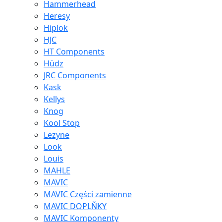
Hammerhead
Heresy
Hiplok
HJC
HT Components
Hüdz
JRC Components
Kask
Kellys
Knog
Kool Stop
Lezyne
Look
Louis
MAHLE
MAVIC
MAVIC Części zamienne
MAVIC DOPLŇKY
MAVIC Komponenty