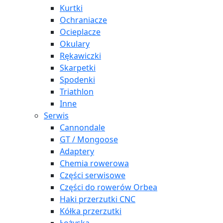
Kurtki
Ochraniacze
Ocieplacze
Okulary
Rękawiczki
Skarpetki
Spodenki
Triathlon
Inne
Serwis
Cannondale
GT / Mongoose
Adaptery
Chemia rowerowa
Części serwisowe
Części do rowerów Orbea
Haki przerzutki CNC
Kółka przerzutki