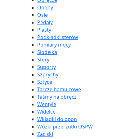
Obręcze
Opony
Osie
Pedały
Piasty
Podkładki sterów
Pomiary mocy
Siodełka
Stery
Suporty
Szprychy
Sztyce
Tarcze hamulcowe
Taśmy na obręcz
Wentyle
Widelce
Wkładki do opon
Wózki przerzutki OSPW
Zaciski