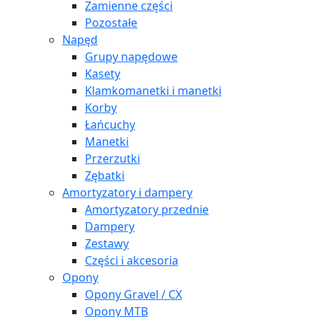
Zamienne części
Pozostałe
Napęd
Grupy napędowe
Kasety
Klamkomanetki i manetki
Korby
Łańcuchy
Manetki
Przerzutki
Zębatki
Amortyzatory i dampery
Amortyzatory przednie
Dampery
Zestawy
Części i akcesoria
Opony
Opony Gravel / CX
Opony MTB