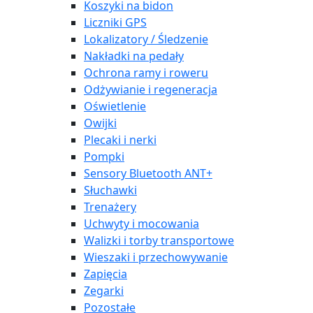
Koszyki na bidon
Liczniki GPS
Lokalizatory / Śledzenie
Nakładki na pedały
Ochrona ramy i roweru
Odżywianie i regeneracja
Oświetlenie
Owijki
Plecaki i nerki
Pompki
Sensory Bluetooth ANT+
Słuchawki
Trenażery
Uchwyty i mocowania
Walizki i torby transportowe
Wieszaki i przechowywanie
Zapięcia
Zegarki
Pozostałe