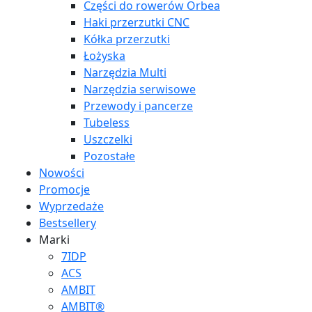
Części do rowerów Orbea
Haki przerzutki CNC
Kółka przerzutki
Łożyska
Narzędzia Multi
Narzędzia serwisowe
Przewody i pancerze
Tubeless
Uszczelki
Pozostałe
Nowości
Promocje
Wyprzedaże
Bestsellery
Marki
7IDP
ACS
AMBIT
AMBIT®