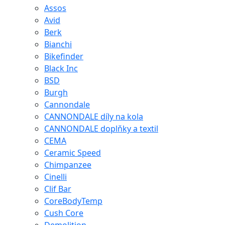
Assos
Avid
Berk
Bianchi
Bikefinder
Black Inc
BSD
Burgh
Cannondale
CANNONDALE díly na kola
CANNONDALE doplňky a textil
CEMA
Ceramic Speed
Chimpanzee
Cinelli
Clif Bar
CoreBodyTemp
Cush Core