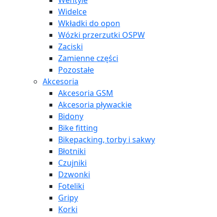
Wentyle
Widelce
Wkładki do opon
Wózki przerzutki OSPW
Zaciski
Zamienne części
Pozostałe
Akcesoria
Akcesoria GSM
Akcesoria pływackie
Bidony
Bike fitting
Bikepacking, torby i sakwy
Błotniki
Czujniki
Dzwonki
Foteliki
Gripy
Korki