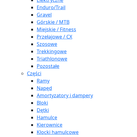
Elektryczne
Enduro/Trail
Gravel
Górskie / MTB
Miejskie / Fitness
Przełajowe / CX
Szosowe
Trekkingowe
Triathlonowe
Pozostałe
Części
Ramy
Napęd
Amortyzatory i dampery
Bloki
Dętki
Hamulce
Kierownice
Klocki hamulcowe