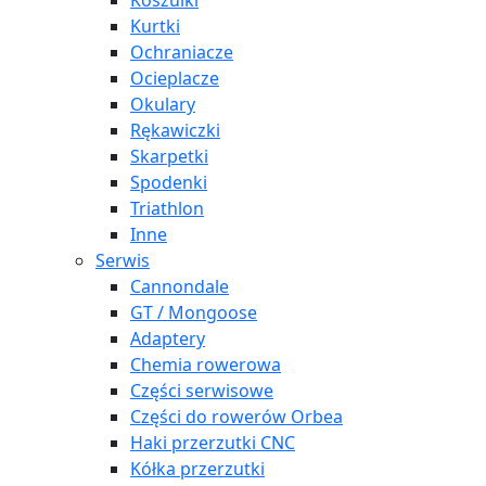
Koszulki
Kurtki
Ochraniacze
Ocieplacze
Okulary
Rękawiczki
Skarpetki
Spodenki
Triathlon
Inne
Serwis
Cannondale
GT / Mongoose
Adaptery
Chemia rowerowa
Części serwisowe
Części do rowerów Orbea
Haki przerzutki CNC
Kółka przerzutki