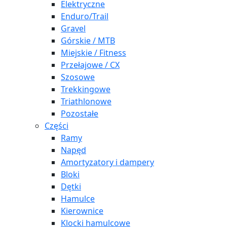
Elektryczne
Enduro/Trail
Gravel
Górskie / MTB
Miejskie / Fitness
Przełajowe / CX
Szosowe
Trekkingowe
Triathlonowe
Pozostałe
Części
Ramy
Napęd
Amortyzatory i dampery
Bloki
Dętki
Hamulce
Kierownice
Klocki hamulcowe