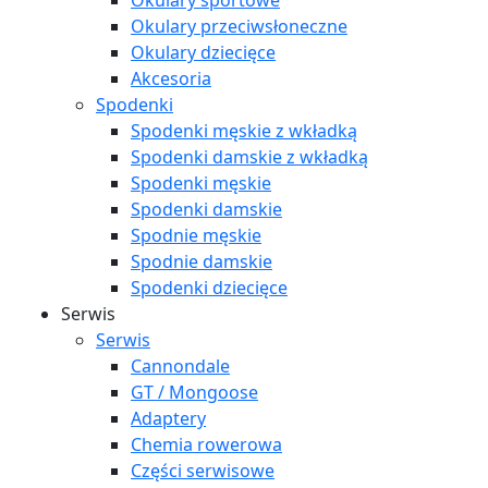
Okulary sportowe
Okulary przeciwsłoneczne
Okulary dziecięce
Akcesoria
Spodenki
Spodenki męskie z wkładką
Spodenki damskie z wkładką
Spodenki męskie
Spodenki damskie
Spodnie męskie
Spodnie damskie
Spodenki dziecięce
Serwis
Serwis
Cannondale
GT / Mongoose
Adaptery
Chemia rowerowa
Części serwisowe