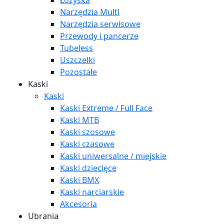
Łożyska
Narzędzia Multi
Narzędzia serwisowe
Przewody i pancerze
Tubeless
Uszczelki
Pozostałe
Kaski
Kaski
Kaski Extreme / Full Face
Kaski MTB
Kaski szosowe
Kaski czasowe
Kaski uniwersalne / miejskie
Kaski dziecięce
Kaski BMX
Kaski narciarskie
Akcesoria
Ubrania