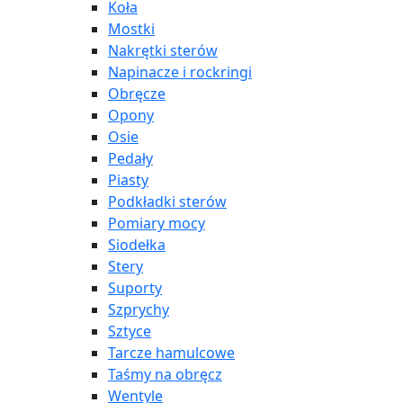
Koła
Mostki
Nakrętki sterów
Napinacze i rockringi
Obręcze
Opony
Osie
Pedały
Piasty
Podkładki sterów
Pomiary mocy
Siodełka
Stery
Suporty
Szprychy
Sztyce
Tarcze hamulcowe
Taśmy na obręcz
Wentyle