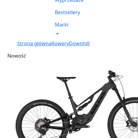
Wyprzedaże
Bestsellery
Marki
Strona główna
Rowery
Downhill
Nowość