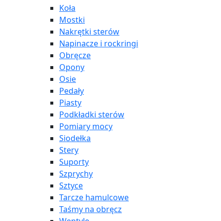
Koła
Mostki
Nakrętki sterów
Napinacze i rockringi
Obręcze
Opony
Osie
Pedały
Piasty
Podkładki sterów
Pomiary mocy
Siodełka
Stery
Suporty
Szprychy
Sztyce
Tarcze hamulcowe
Taśmy na obręcz