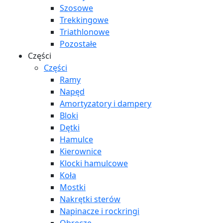
Szosowe
Trekkingowe
Triathlonowe
Pozostałe
Części
Części
Ramy
Napęd
Amortyzatory i dampery
Bloki
Dętki
Hamulce
Kierownice
Klocki hamulcowe
Koła
Mostki
Nakrętki sterów
Napinacze i rockringi