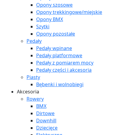
Opony szosowe
Opony trekkingowe/miejskie
Opony BMX
Szytki
Opony pozostałe
Pedały
Pedały wpinane
Pedały platformowe
Pedały z pomiarem mocy
Pedały części i akcesoria
Piasty
Bębenki i wolnobiegi
Akcesoria
Rowery
BMX
Dirtowe
Downhill
Dziecięce