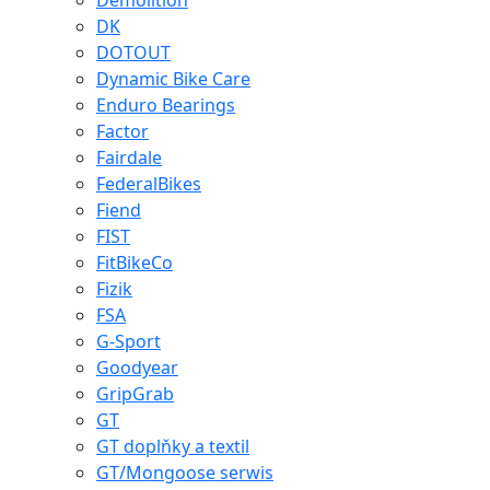
Demolition
DK
DOTOUT
Dynamic Bike Care
Enduro Bearings
Factor
Fairdale
FederalBikes
Fiend
FIST
FitBikeCo
Fizik
FSA
G-Sport
Goodyear
GripGrab
GT
GT doplňky a textil
GT/Mongoose serwis