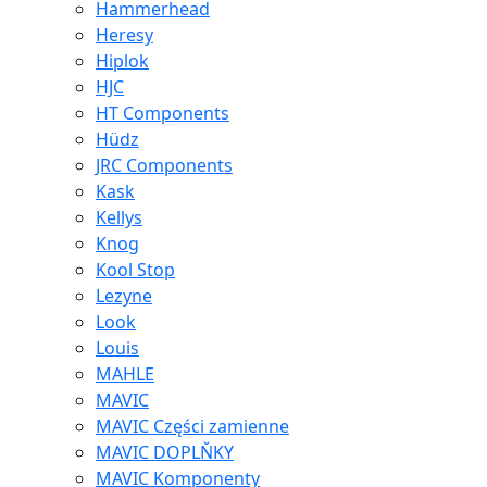
Hammerhead
Heresy
Hiplok
HJC
HT Components
Hüdz
JRC Components
Kask
Kellys
Knog
Kool Stop
Lezyne
Look
Louis
MAHLE
MAVIC
MAVIC Części zamienne
MAVIC DOPLŇKY
MAVIC Komponenty