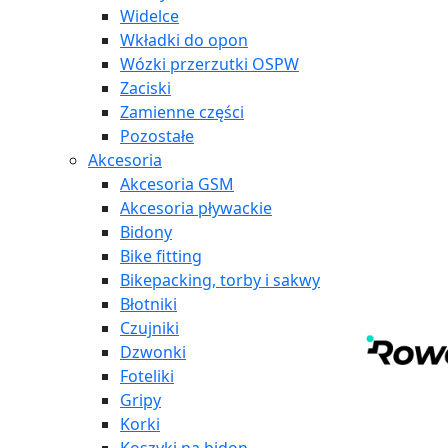
Widelce
Wkładki do opon
Wózki przerzutki OSPW
Zaciski
Zamienne części
Pozostałe
Akcesoria
Akcesoria GSM
Akcesoria pływackie
Bidony
Bike fitting
Bikepacking, torby i sakwy
Błotniki
Czujniki
Dzwonki
Foteliki
Gripy
Korki