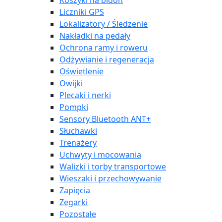
Koszyki na bidon
Liczniki GPS
Lokalizatory / Śledzenie
Nakładki na pedały
Ochrona ramy i roweru
Odżywianie i regeneracja
Oświetlenie
Owijki
Plecaki i nerki
Pompki
Sensory Bluetooth ANT+
Słuchawki
Trenażery
Uchwyty i mocowania
Walizki i torby transportowe
Wieszaki i przechowywanie
Zapięcia
Zegarki
Pozostałe